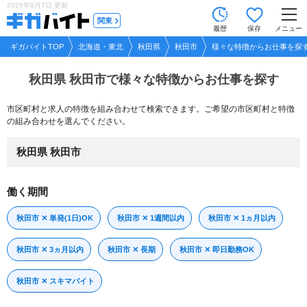
2026年8月7日
更新
tog
関東
履歴
保存
メニュー
nav
ギガバイトTOP
北海道・東北
秋田県
秋田市
様々な特徴からお仕事を探
秋田県 秋田市で
様々な特徴からお仕事を探す
市区町村と求人の特徴を組み合わせて検索できます。ご希望の市区町村と特徴
の組み合わせを選んでください。
秋田県 秋田市
働く期間
秋田市 ✕ 単発(1日)OK
秋田市 ✕ 1週間以内
秋田市 ✕ 1ヵ月以内
秋田市 ✕ 3ヵ月以内
秋田市 ✕ 長期
秋田市 ✕ 即日勤務OK
秋田市 ✕ スキマバイト