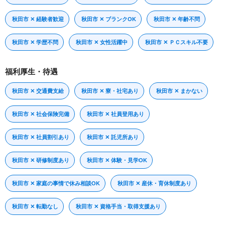
秋田市 ✕ 経験者歓迎
秋田市 ✕ ブランクOK
秋田市 ✕ 年齢不問
秋田市 ✕ 学歴不問
秋田市 ✕ 女性活躍中
秋田市 ✕ ＰＣスキル不要
福利厚生・待遇
秋田市 ✕ 交通費支給
秋田市 ✕ 寮・社宅あり
秋田市 ✕ まかない
秋田市 ✕ 社会保険完備
秋田市 ✕ 社員登用あり
秋田市 ✕ 社員割引あり
秋田市 ✕ 託児所あり
秋田市 ✕ 研修制度あり
秋田市 ✕ 体験・見学OK
秋田市 ✕ 家庭の事情で休み相談OK
秋田市 ✕ 産休・育休制度あり
秋田市 ✕ 転勤なし
秋田市 ✕ 資格手当・取得支援あり