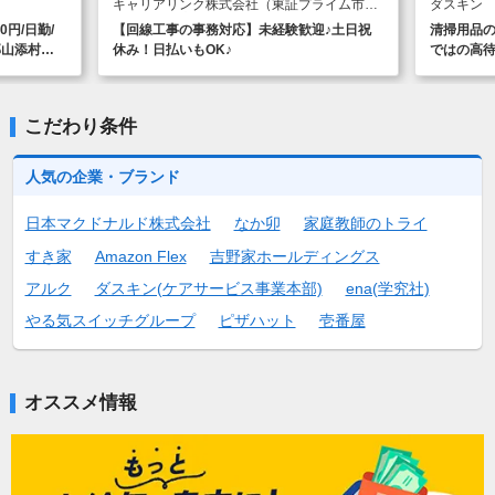
（卒業見込
OK（当社規定）kkw_bcov2106
試用期間基
キャリアリンク株式会社（東証プライム市
ダスキン 
場）大阪支店
に派遣登
円/日勤/
【回線工事の事務対応】未経験歓迎♪土日祝
清掃用品の
郡山添村】
休み！日払いもOK♪
ではの高
円/日勤/
ください♪
こだわり条件
人気の企業・ブランド
日本マクドナルド株式会社
なか卯
家庭教師のトライ
すき家
Amazon Flex
吉野家ホールディングス
アルク
ダスキン(ケアサービス事業本部)
ena(学究社)
やる気スイッチグループ
ピザハット
壱番屋
オススメ情報