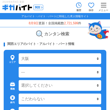
2026年8月9日
更新
tog
関西
履歴
保存
メニュー
nav
アルバイト・バイト・パートに特化した求人情報サイト
8月9日
更新！全国掲載数
2,721,599
件
カンタン検索
関西エリアのバイト・アルバイト・パート情報
エリア
職種
給与