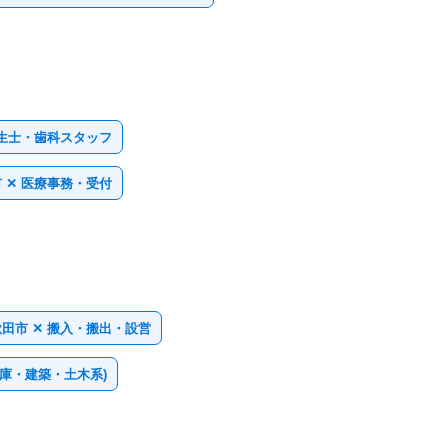
衛生士・歯科スタッフ
 ✕ 医療事務・受付
秋田市 ✕ 搬入・搬出・設営
倉庫・建築・土木系)