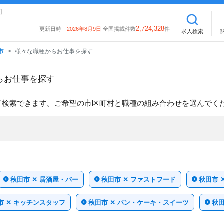
】
2,724,328
更新日時
2026年8月9日
全国掲載件数
件
求人検索
市
様々な職種からお仕事を探す
らお仕事を探す
て検索できます。ご希望の市区町村と職種の組み合わせを選んでく
秋田市 ✕ 居酒屋・バー
秋田市 ✕ ファストフード
秋田市 
市 ✕ キッチンスタッフ
秋田市 ✕ パン・ケーキ・スイーツ
秋田