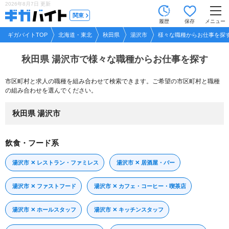
2026年8月7日
更新
tog
関東
履歴
保存
メニュー
nav
ギガバイトTOP
北海道・東北
秋田県
湯沢市
様々な職種からお仕事を探
秋田県 湯沢市で
様々な職種からお仕事を探す
市区町村と求人の職種を組み合わせて検索できます。ご希望の市区町村と職種
の組み合わせを選んでください。
秋田県 湯沢市
飲食・フード系
湯沢市 ✕ レストラン・ファミレス
湯沢市 ✕ 居酒屋・バー
湯沢市 ✕ ファストフード
湯沢市 ✕ カフェ・コーヒー・喫茶店
湯沢市 ✕ ホールスタッフ
湯沢市 ✕ キッチンスタッフ