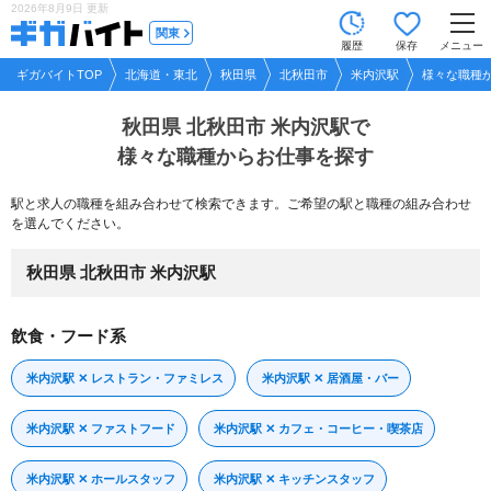
2026年8月9日
更新
tog
関東
履歴
保存
メニュー
nav
ギガバイトTOP
北海道・東北
秋田県
北秋田市
米内沢駅
様々な職種
秋田県 北秋田市 米内沢駅で
様々な職種からお仕事を探す
駅と求人の職種を組み合わせて検索できます。ご希望の駅と職種の組み合わせ
を選んでください。
秋田県 北秋田市 米内沢駅
飲食・フード系
米内沢駅 ✕ レストラン・ファミレス
米内沢駅 ✕ 居酒屋・バー
米内沢駅 ✕ ファストフード
米内沢駅 ✕ カフェ・コーヒー・喫茶店
米内沢駅 ✕ ホールスタッフ
米内沢駅 ✕ キッチンスタッフ