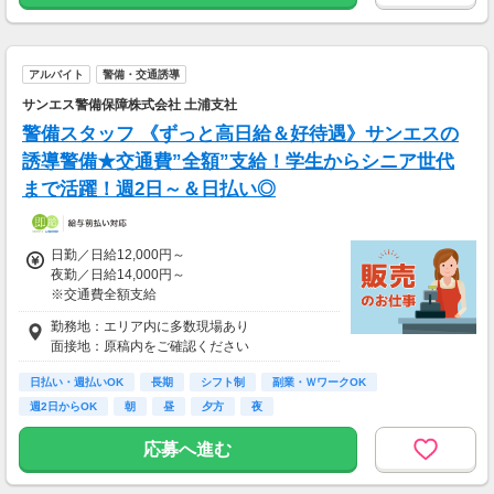
アルバイト
警備・交通誘導
サンエス警備保障株式会社 土浦支社
警備スタッフ 《ずっと高日給＆好待遇》サンエスの
誘導警備★交通費”全額”支給！学生からシニア世代
まで活躍！週2日～＆日払い◎
日勤／日給12,000円～
夜勤／日給14,000円～
※交通費全額支給
勤務地：エリア内に多数現場あり
▽交通誘導警備業務2級をお持ちの方
面接地：原稿内をご確認ください
日勤／日給12,500円～13,500円
夜勤／日給14,500円～15,500円
日払い・週払いOK
長期
シフト制
副業・ＷワークOK
週2日からOK
朝
昼
夕方
夜
＜サンエス警備保障特別給付金＞
交通誘導2級または指導教育責任者の資格をお
応募へ進む
持ちの方には100,000円支給！
※30勤務で30,000円、更に30勤務で70,000円
※規定あり