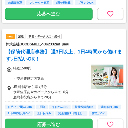
・残業代別途全額支給
未経験歓迎
フリーター歓迎
経験者歓迎
ブランクOK
・週払いOK
応募へ進む
new
派遣
事務・データ入力・受付
株式会社GOODSMILE／Gs2332mf_jimu
【保険代理店事務】 週3日以上、1日4時間から働けま
す♪日払いOK！
時給1500円
・交通費規定内支給
・試用期間なし
JR潮来駅から車で7分
水郷佐原あやめパークから車で10分
【月収例（週3勤務の場合）】
鹿嶋市役所から車で20分
(時給)1500円×(1日)4時間×(1ヶ月)16日＝96,00
稲敷パルナから車で15分
0円
日払い・週払いOK
長期
平日のみOK
扶養控除内OK
週3日からOK
＋残業代＋交通費
1日4時間以内OK
土日祝休み
完全週休2日制 (土…
前払いOK
応募へ進む