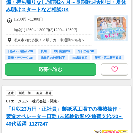
備・持ち帰りなし/短期2ヶ月～長期歓迎★即日・夏休
み明けスタートなど相談OK
1,200円〜1,300円
時給(1)1250～1300円(2)1200～1250円
(1)週40ｈ以上
潮来市内に多数！＜駅チカ・車通勤okも有＞
(2)週40ｈ未満
【月収例】
228800円（時給1300円×8h×22日)
日払い・週払いOK
長期
即日勤務OK
平日のみOK
副業・ＷワークOK
残業月20時間以下
未経験歓迎
新卒・第二新卒歓迎
7：00～19：00で1日4ｈ～、週3～5日(週20h
フリーター歓迎
以上)
応募へ進む
★シフト例：9-18時、7-11時、8-12時、9-16時
など
★平日のみ/午前/夕方/扶養内/パート/フル/短時
間など相談OK！
派遣
製造・加工・組立・整備
★短期2ヶ月～長期歓迎！
UTエージェント株式会社（関東）
「月収23万円・正社員」製紙系工場での機械操作・
製造オペレーター日勤 /未経験歓迎/交通費支給/20～
40代活躍_1127247