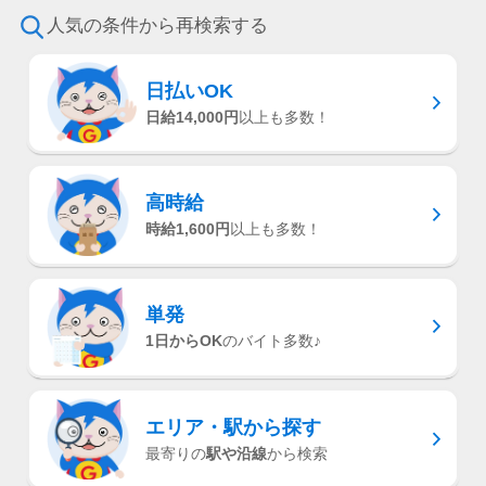
人気の条件から再検索する
＜日払いOK（規定あり）＞
24時間ATMからお金をおろせるサービス使用！
仕事が終わってから給料をもらいに行く手間は
日払いOK
不要♪
日給14,000円
以上も多数！
高時給
時給1,600円
以上も多数！
単発
1日からOK
のバイト多数♪
エリア・駅
から探す
最寄りの
駅や沿線
から検索