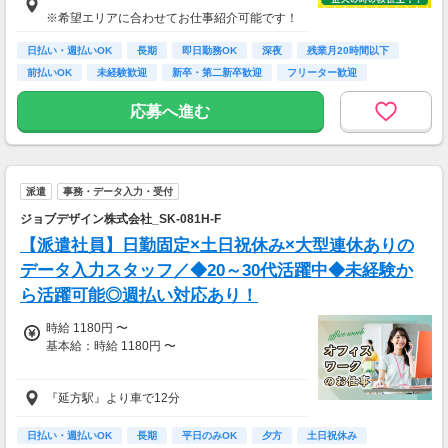
※希望エリアに合わせてお仕事紹介可能です！
日払い・週払いOK
長期
即日勤務OK
深夜
残業月20時間以下
前払いOK
未経験歓迎
新卒・第二新卒歓迎
フリーター歓迎
応募へ進む
派遣
事務・データ入力・受付
ジョブデザイン株式会社_SK-081H-F
【派遣社員】日勤固定×土日祝休み×大型連休ありの
データ入力スタッフ／◆20～30代活躍中◆未経験か
ら活躍可能◎週払い対応あり！
時給 1180円 〜
基本給：時給 1180円 〜
『延方駅』より車で12分
時給：1,180円～
・通勤手当あり
日払い・週払いOK
長期
平日のみOK
夕方
土日祝休み