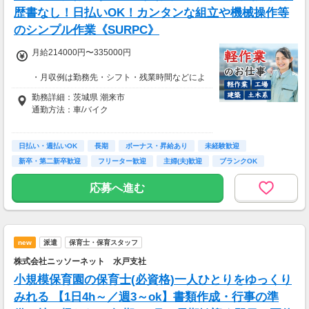
歴書なし！日払いOK！カンタンな組立や機械操作等
のシンプル作業《SURPC》
月給214000円〜335000円
・月収例は勤務先・シフト・残業時間などによ
り変動します
勤務詳細：茨城県 潮来市
・各種手当あり（残業手当、休出手当、深夜勤
通勤方法：車/バイク
務がある場合は深夜手当 など）
・昇給あり（昇格制度あり）
※構内の（無料）駐車場利用OK
日払い・週払いOK
※募集の勤務地は面接地の一例です。
長期
ボーナス・昇給あり
未経験歓迎
■日払い制度（新制度）
ご希望の地域や条件などを伺いながらあなた
新卒・第二新卒歓迎
フリーター歓迎
主婦(夫)歓迎
ブランクOK
・最短5分で働いた分の給与を口座受取可能
に合ったお仕事をご紹介します！
・スマホからカンタン申請
学歴不問
応募へ進む
・1,000円単位で利用可能
■交通費 上限30,000円まで支給 ※会社規定有
り
new
派遣
保育士・保育スタッフ
株式会社ニッソーネット 水戸支社
小規模保育園の保育士(必資格)一人ひとりをゆっくり
みれる 【1日4h～／週3～ok】書類作成・行事の準