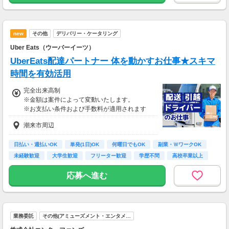
★交通誘導2級（以上）として従事した場合
1勤務につき1000円支給！！
---
new
その他
デリバリー・ケータリング
■65歳～69歳迄では他の年代と同じ現場でも
安全面・体力面の考慮により比較的低負荷の業
Uber Eats（ウーバーイーツ）
務、
UberEats配達パートナー 体を動かすお仕事★スキマ
70歳以降では低負荷業務や季節により
相談の上短時間勤務をすることもあるため
時間を有効活用
給与が上記になる場合がございます。
完全出来高制
※金額は案件によって変動いたします。
＜月収例＞
※お支払い条件および手数料が適用されます
月収28万円可能
（日給1万4,000円×月20日勤務）
潮来市周辺
日払い・週払いOK
単発(1日)OK
何曜日でもOK
副業・ＷワークOK
未経験歓迎
大学生歓迎
フリーター歓迎
学歴不問
高校卒業以上
応募へ進む
業務委託
その他(アミューズメント・エンタメ…