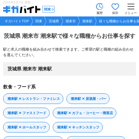
2026年8月7日
更新
tog
関東
履歴
保存
メニュー
nav
ギガバイトTOP
関東
茨城県
潮来市
潮来駅
様々な職種からお仕事を
茨城県 潮来市 潮来駅で
様々な職種からお仕事を探す
駅と求人の職種を組み合わせて検索できます。ご希望の駅と職種の組み合わせ
を選んでください。
茨城県 潮来市 潮来駅
飲食・フード系
潮来駅 ✕ レストラン・ファミレス
潮来駅 ✕ 居酒屋・バー
潮来駅 ✕ ファストフード
潮来駅 ✕ カフェ・コーヒー・喫茶店
潮来駅 ✕ ホールスタッフ
潮来駅 ✕ キッチンスタッフ