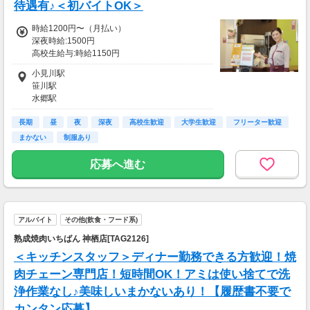
待遇有♪＜初バイトOK＞
時給1200円〜（月払い）
深夜時給:1500円
高校生給与:時給1150円
土日祝：時給100円UP、早朝手当(5:00〜8:00
小見川駅
迄):時給200円UP
笹川駅
■交通費
水郷駅
交通費一部支給
鹿島神宮駅
長期
延方駅
昼
夜
深夜
高校生歓迎
大学生歓迎
フリーター歓迎
まかない
制服あり
応募へ進む
アルバイト
その他(飲食・フード系)
熟成焼肉いちばん 神栖店[TAG2126]
＜キッチンスタッフ＞ディナー勤務できる方歓迎！焼
肉チェーン専門店！短時間OK！アミは使い捨てで洗
浄作業なし♪美味しいまかないあり！【履歴書不要で
カンタン応募】