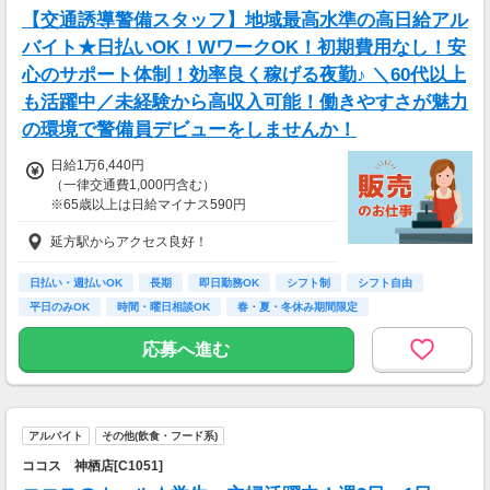
【交通誘導警備スタッフ】地域最高水準の高日給アル
バイト★日払いOK！WワークOK！初期費用なし！安
心のサポート体制！効率良く稼げる夜勤♪ ＼60代以上
も活躍中／未経験から高収入可能！働きやすさが魅力
の環境で警備員デビューをしませんか！
日給1万6,440円
（一律交通費1,000円含む）
※65歳以上は日給マイナス590円
※70歳以上は日給マイナス2,370円
延方駅からアクセス良好！
---
■交通誘導2級以上の資格をお持ちの方は
日払い・週払いOK
長期
即日勤務OK
シフト制
シフト自由
日給1万6,440円
平日のみOK
時間・曜日相談OK
春・夏・冬休み期間限定
（一律交通費1,000円含む）
副業・ＷワークOK
※65歳以上は日給マイナス590円
応募へ進む
※70歳以上は日給マイナス1,190円
★交通誘導2級（以上）として従事した場合
1勤務につき1,000円支給！！
---
アルバイト
その他(飲食・フード系)
■65歳～69歳迄では他の年代と同じ現場でも
安全面・体力面の考慮により比較的低負荷の業
ココス 神栖店[C1051]
務、