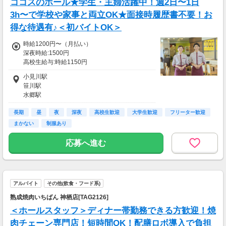
ココスのホール★学生・主婦活躍中！週2日〜1日
70歳以降では低負荷業務や季節により
相談の上短時間勤務をすることもあるため
3h〜で学校や家事と両立OK★面接時履歴書不要！お
給与が上記になる場合がございます。
得な待遇有♪＜初バイトOK＞
＜月収例＞
時給1200円〜（月払い）
月収32万8,800円可能
深夜時給:1500円
（日給1万6,440円×月20日勤務）
高校生給与:時給1150円
土日祝：時給100円UP、早朝手当(5:00〜8:00
小見川駅
迄):時給200円UP
笹川駅
■交通費
水郷駅
交通費一部支給
鹿島神宮駅
長期
延方駅
昼
夜
深夜
高校生歓迎
大学生歓迎
フリーター歓迎
まかない
制服あり
応募へ進む
アルバイト
その他(飲食・フード系)
熟成焼肉いちばん 神栖店[TAG2126]
＜ホールスタッフ＞ディナー帯勤務できる方歓迎！焼
肉チェーン専門店！短時間OK！配膳ロボ導入で負担