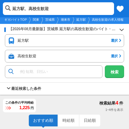
2026年8月10日
更新
tog
延方駅、高校生歓迎
関東
履歴
保存
メニュー
nav
ギガバイトTOP
関東
茨城県
潮来市
延方駅
高校生歓迎の求人情報
【2026年08月最新版】茨城県 延方駅の高校生歓迎のバイト・アルバイト・パートの求人募集情報
延方駅
選択
高校生歓迎
選択
検索
最近検索した条件
4
この条件の平均時給
検索結果
件
1,225
円
1~4件を表示
おすすめ順
時給順
日給順