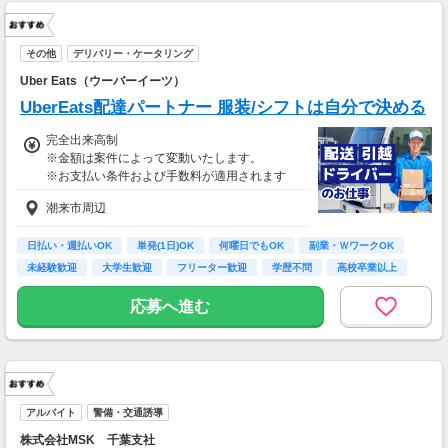
その他
デリバリー・ケータリング
Uber Eats（ウーバーイーツ）
UberEats配達パートナー 服装/シフトは自分で決める
完全出来高制
※金額は案件によって変動いたします。
※お支払い条件および手数料が適用されます
潮来市周辺
日払い・週払いOK
単発(1日)OK
何曜日でもOK
副業・ＷワークOK
未経験歓迎
大学生歓迎
フリーター歓迎
学歴不問
高校卒業以上
応募へ進む
アルバイト
警備・交通誘導
株式会社MSK 千葉支社