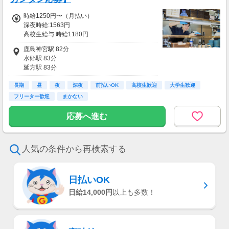
時給1250円〜（月払い）
深夜時給:1563円
高校生給与:時給1180円
■一般：時給1250円〜
鹿島神宮駅 82分
■22時以降：時給1563円〜
水郷駅 83分
■高校生(18歳未満)：時給1180円〜
延方駅 83分
早朝(5〜8時)手当：時給100円UP、土日祝：時
小見川駅 93分
給50円UP
長期
十二橋駅 102分
昼
夜
深夜
前払いOK
高校生歓迎
大学生歓迎
※頑張り次第で時給UPします！
フリーター歓迎
まかない
※交通費規定支給
応募へ進む
■交通費
交通費一部支給
人気の条件から再検索する
日払いOK
日給14,000円
以上も多数！