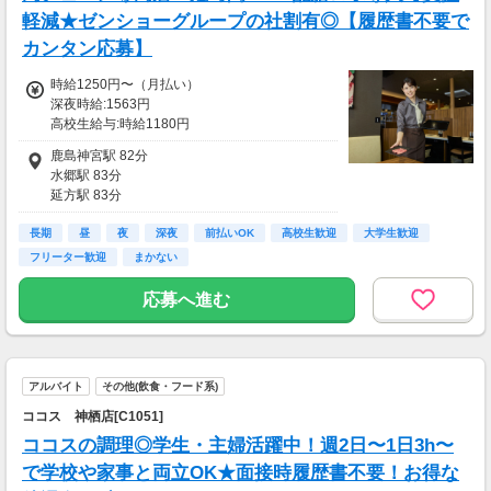
軽減★ゼンショーグループの社割有◎【履歴書不要で
カンタン応募】
時給1250円〜（月払い）
深夜時給:1563円
高校生給与:時給1180円
■一般：時給1250円〜
鹿島神宮駅 82分
■22時以降：時給1563円〜
水郷駅 83分
■高校生(18歳未満)：時給1180円〜
延方駅 83分
早朝(5〜8時)手当：時給100円UP、土日祝：時
小見川駅 93分
給50円UP
長期
十二橋駅 102分
昼
夜
深夜
前払いOK
高校生歓迎
大学生歓迎
※頑張り次第で時給UPします！
フリーター歓迎
まかない
※交通費規定支給
応募へ進む
■交通費
交通費一部支給
アルバイト
その他(飲食・フード系)
ココス 神栖店[C1051]
ココスの調理◎学生・主婦活躍中！週2日〜1日3h〜
で学校や家事と両立OK★面接時履歴書不要！お得な