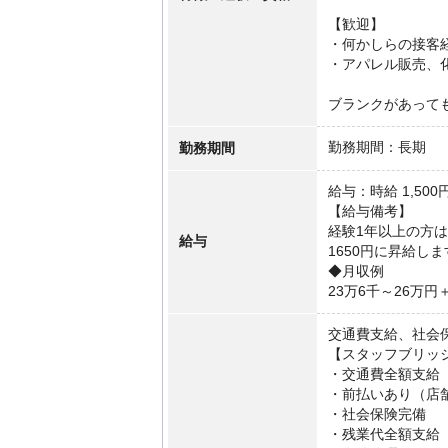
【歓迎】
・何かしらの接客
・アパレル販売、
ブランクがあって
勤務期間
勤務期間：長期
給与：時給 1,500円
【給与備考】
経験1年以上の方は
給与
1650円に昇給し
◆月収例
23万6千～26万
交通費支給、社会
【スタッフブリッ
・交通費全額支給
・前払いあり（店
・社会保険完備
・残業代全額支給