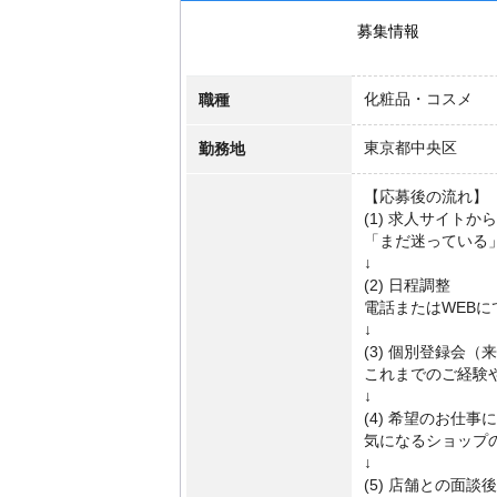
募集情報
職種
化粧品・コスメ
勤務地
東京都中央区
【応募後の流れ】
(1) 求人サイトか
「まだ迷っている
↓
(2) 日程調整
電話またはWEB
↓
(3) 個別登録会（来
これまでのご経験
↓
(4) 希望のお仕事
気になるショップ
↓
(5) 店舗との面