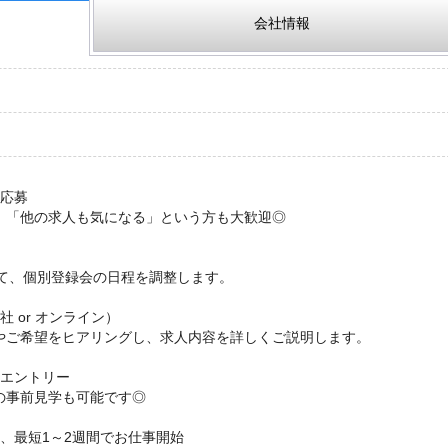
会社情報
ら応募
」「他の求人も気になる」という方も大歓迎◎
にて、個別登録会の日程を調整します。
社 or オンライン）
やご希望をヒアリングし、求人内容を詳しくご説明します。
にエントリー
の事前見学も可能です◎
談後、最短1～2週間でお仕事開始