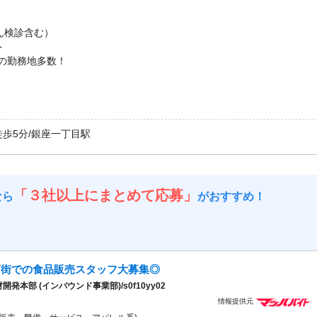
ん検診含む）
ト
由の勤務地多数！
徒歩5分/銀座一丁目駅
「３社以上にまとめて応募」
なら
がおすすめ！
店街での食品販売スタッフ大募集◎
部 (インバウンド事業部)/s0f10yy02
情報提供元