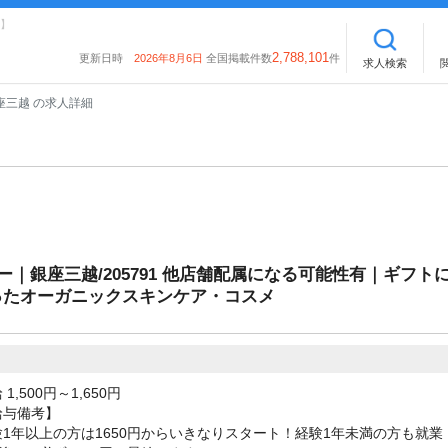
】
2,788,101
更新日時
2026年8月6日
全国掲載件数
件
求人検索
座三越 の求人詳細
ー｜銀座三越/205791 他店舗配属になる可能性有｜ギフト
ったオーガニックスキンケア・コスメ
 1,500円～1,650円
給与備考】
験1年以上の方は1650円からいきなりスタート！経験1年未満の方も就業