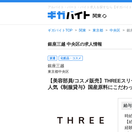
アルバイト・パート・バイト求人を探すなら【ギガバイト
関東
ギガバイトTOP
関東
東京都
中央区
銀
銀座三越 中央区の求人情報
派遣
化粧品・コスメ
銀座三越
東京都中央区
【美容部員/コスメ販売】THREEスリ
人気《制服貸与》国産原料にこだわ
給与
時給
【
経