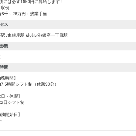
後には必ず1650円に昇給します！
月収例
万6千～26万円＋残業手当
セス
駅 /東銀座駅 徒歩5分/銀座一丁目駅
形態
遣
時間
勤務時間】
7.5時間シフト制（休憩90分）
休日・休暇】
休2日シフト制
勤務開始日】
1～