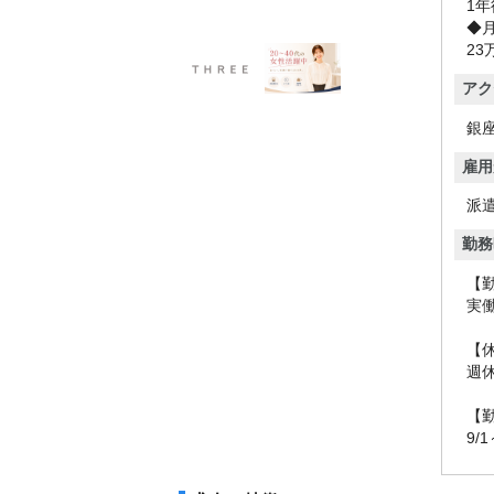
1年
◆
23
アク
銀座
雇用
派
勤務
【
実働
【
週
【
9/