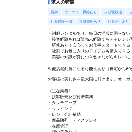
求人の特徴
長期
ボーナス・昇給あり
未経験歓迎
社会保険完備
社員登用あり
社員割引あり
・制服レンタルあり。毎日の洋服に困らない
・接客経験あれば販売未経験でもチャレンジ
・研修あり！安心してお仕事スタートできる
・社割でお気に入りのアイテムも購入できる
・美容の知識が身につき働きながらキレイに
※他店舗配属になる可能性あり（自宅から60
お客様の美しさを最大限に引き出す、オーガ
《主な業務》
・接客販売及び付帯業務
・タッチアップ
・ラッピング
・レジ、会計補助
・商品陳列、ディスプレイ
・在庫管理