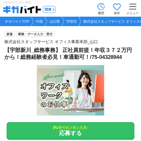
2026年8月6日
更新
tog
関東
履歴
保存
メニュー
nav
ギガバイトTOP
中国
山口県
宇部市
株式会社スタッフサービス オフィス
派遣
事務・データ入力・受付
株式会社スタッフサービス オフィス事業本部_山口
【宇部新川_総務事務】 正社員前提！年収３７２万円
から！総務経験者必見！車通勤可！/75-04328944
約1分でカンタン入力♪
応募する