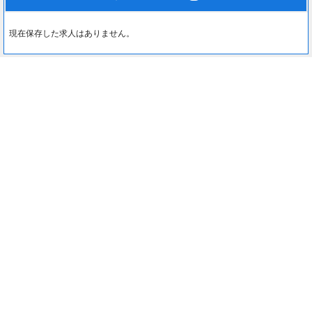
現在保存した求人はありません。
最近見た求人
0
約1分でカンタン入力♪
最近見た求人はありません。
応募する
注目コンテンツ