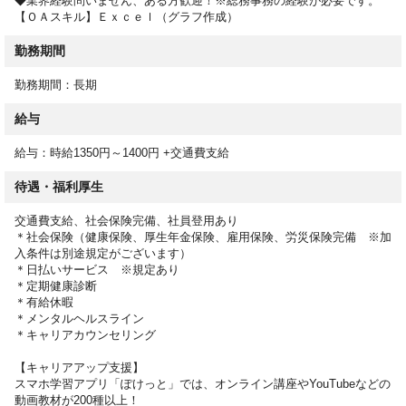
◆業界経験問いません、ある方歓迎！※総務事務の経験が必要です。
【ＯＡスキル】Ｅｘｃｅｌ（グラフ作成）
勤務期間
勤務期間：長期
給与
給与：時給1350円～1400円 +交通費支給
待遇・福利厚生
交通費支給、社会保険完備、社員登用あり
＊社会保険（健康保険、厚生年金保険、雇用保険、労災保険完備 ※加
入条件は別途規定がございます）
＊日払いサービス ※規定あり
＊定期健康診断
＊有給休暇
＊メンタルヘルスライン
＊キャリアカウンセリング
【キャリアアップ支援】
スマホ学習アプリ「ぽけっと」では、オンライン講座やYouTubeなどの
動画教材が200種以上！