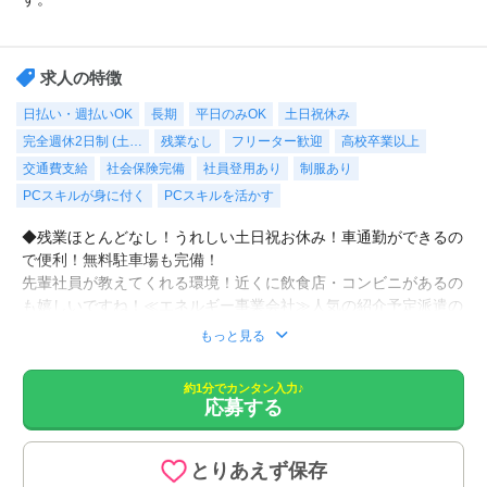
求人の特徴
日払い・週払いOK
長期
平日のみOK
土日祝休み
完全週休2日制 (土…
残業なし
フリーター歓迎
高校卒業以上
交通費支給
社会保険完備
社員登用あり
制服あり
PCスキルが身に付く
PCスキルを活かす
◆残業ほとんどなし！うれしい土日祝お休み！車通勤ができるの
で便利！無料駐車場も完備！
先輩社員が教えてくれる環境！近くに飲食店・コンビニがあるの
も嬉しいですね！≪エネルギー事業会社≫人気の紹介予定派遣の
お仕事！残業ほぼナシが魅力的です！
もっと見る
郵便対応、備品補充・在庫管理、社員役員出張手配、契約書や社
約1分でカンタン入力♪
応募する
内書類作成・管理、社外への発表、社内向け広報、来客対応・電
話対応サポートなどをお願いします。
◆６ヶ月後に正社員として直雇用予定です。
とりあえず保存