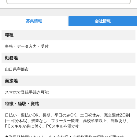
◼︎速払い(日払い)制度あり
月払い給与の前払い制度として速払いサービス(日払いサービス)
を導入しています。
募集情報
会社情報
◼︎お仕事スタート後もサポート！
職種
専任担当が就業後もしっかりフォロー！働き方や職場についての
相談も可能です！
事務・データ入力・受付
◼︎WEBで登録完了！
勤務地
スマホからカンタン登録！来社不要で、スキマ時間に登録できま
す！
山口県宇部市
登録後は希望条件に合ったお仕事をご紹介！スムーズに進めば、
面接地
最短５営業日以内でお仕事をスタートできます！
スマホで登録手続き可能
＜応募後の流れ＞
①オンラインで登録（来社は不要です！）
特徴・経験・資格
②条件に合ったお仕事をお電話またはメールにてご案内
③事前に職場見学
日払い・週払いOK、長期、平日のみOK、土日祝休み、完全週休2日制
④就業スタート
(土日祝休み)、残業なし、フリーター歓迎、高校卒業以上、制服あり、
PCスキルが身に付く、PCスキルを活かす