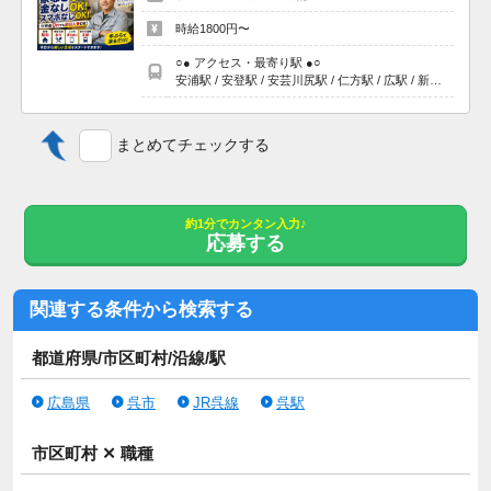
時給1800円〜
○● アクセス・最寄り駅 ●○
安浦駅 / 安登駅 / 安芸川尻駅 / 仁方駅 / 広駅 / 新広駅 / 安芸阿賀駅 / 呉駅 / 川原石駅 / 吉浦駅 / かるが浜駅 / 天応駅 / 呉ポートピア駅
まとめてチェックする
約1分でカンタン入力♪
応募する
関連する条件から検索する
都道府県/市区町村/沿線/駅
広島県
呉市
JR呉線
呉駅
市区町村 ✕ 職種