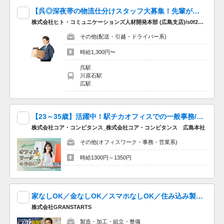
【呉◎深夜帯の物流仕分けスタッフ大募集！先輩が丁寧に教える研修あり！】時給1,300円×車通勤OK♪
株式会社ヒト・コミュニケーションズ人材開発本部 (広島支店)/s0f220605n32jks
その他(配送・引越・ドライバー系)
時給1,300円〜
呉駅
川原石駅
広駅
【23～35歳】活躍中！駅チカオフィスでの一般事務/土日祝休み
株式会社コア・コンピタンス_株式会社コア・コンピタンス 広島本社
その他(オフィスワーク・事務・営業系)
時給1300円～1350円
家なしOK／金なしOK／スマホなしOK／住み込み製造スタッフ
株式会社GRANSTARTS
製造・加工・組立・整備