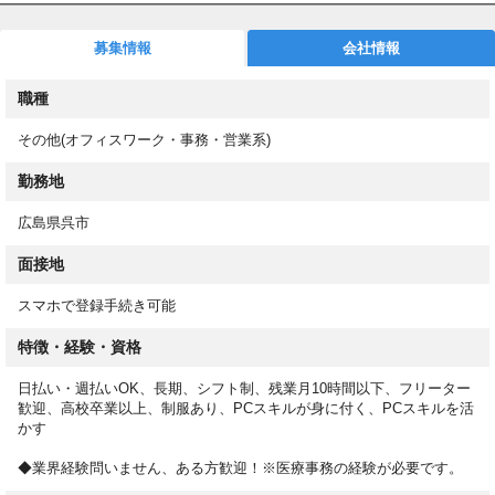
◼︎速払い(日払い)制度あり
月払い給与の前払い制度として速払いサービス(日払いサービス)
募集情報
会社情報
を導入しています。
職種
◼︎お仕事スタート後もサポート！
専任担当が就業後もしっかりフォロー！働き方や職場についての
その他(オフィスワーク・事務・営業系)
相談も可能です！
勤務地
◼︎WEBで登録完了！
スマホからカンタン登録！来社不要で、スキマ時間に登録できま
広島県呉市
す！
面接地
登録後は希望条件に合ったお仕事をご紹介！スムーズに進めば、
最短５営業日以内でお仕事をスタートできます！
スマホで登録手続き可能
＜応募後の流れ＞
特徴・経験・資格
①オンラインで登録（来社は不要です！）
②条件に合ったお仕事をお電話またはメールにてご案内
日払い・週払いOK、長期、シフト制、残業月10時間以下、フリーター
③事前に職場見学
歓迎、高校卒業以上、制服あり、PCスキルが身に付く、PCスキルを活
かす
④就業スタート
◆業界経験問いません、ある方歓迎！※医療事務の経験が必要です。