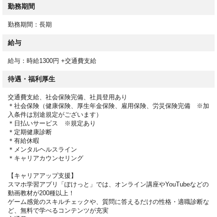
勤務期間
勤務期間：長期
給与
給与：時給1300円 +交通費支給
待遇・福利厚生
交通費支給、社会保険完備、社員登用あり
＊社会保険（健康保険、厚生年金保険、雇用保険、労災保険完備 ※加
入条件は別途規定がございます）
＊日払いサービス ※規定あり
＊定期健康診断
＊有給休暇
＊メンタルヘルスライン
＊キャリアカウンセリング
【キャリアアップ支援】
スマホ学習アプリ「ぽけっと」では、オンライン講座やYouTubeなどの
動画教材が200種以上！
ゲーム感覚のスキルチェックや、質問に答えるだけの性格・適職診断な
ど、無料で学べるコンテンツが充実