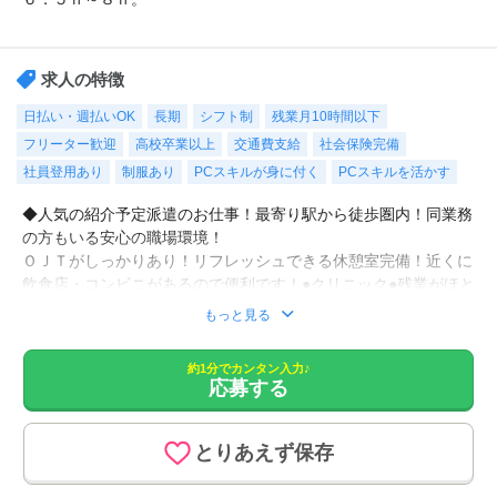
求人の特徴
日払い・週払いOK
長期
シフト制
残業月10時間以下
フリーター歓迎
高校卒業以上
交通費支給
社会保険完備
社員登用あり
制服あり
PCスキルが身に付く
PCスキルを活かす
◆人気の紹介予定派遣のお仕事！最寄り駅から徒歩圏内！同業務
の方もいる安心の職場環境！
ＯＪＴがしっかりあり！リフレッシュできる休憩室完備！近くに
飲食店・コンビニがあるので便利です！●クリニック●残業がほと
んどないので自分の時間がしっかり取れます！
もっと見る
受付、電子カルテの確認や受付証の入力、新規患者登録、コスト
約1分でカンタン入力♪
応募する
入力、会計での自動精算機の精算説明、患者さんの呼び出しと案
内、レセプト業務、電子カルテ入力や各種文書作成、電話応対な
どをお願いします。
とりあえず保存
◆６ヶ月後に契約社員として直雇用予定です。