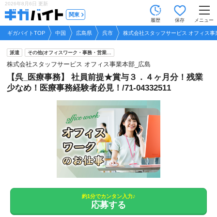
2026年8月6日
更新
tog
関東
履歴
保存
メニュー
nav
ギガバイトTOP
中国
広島県
呉市
株式会社スタッフサービス オフィス事
派遣
その他(オフィスワーク・事務・営業…
株式会社スタッフサービス オフィス事業本部_広島
【呉_医療事務】 社員前提★賞与３．４ヶ月分！残業
少なめ！医療事務経験者必見！/71-04332511
約1分でカンタン入力♪
応募する