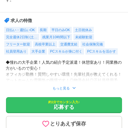
求人の特徴
日払い・週払いOK
長期
平日のみOK
土日祝休み
完全週休2日制 (土…
残業月10時間以下
未経験歓迎
フリーター歓迎
高校卒業以上
交通費支給
社会保険完備
社員登用あり
大手企業
PCスキルが身に付く
PCスキルを活かす
◆憧れの大手企業！人気の紹介予定派遣！休憩室あり！同業務の
方がいるので安心！
オフィカジ勤務！質問しやすい環境！先輩社員が教えてくれる！
アットホームな雰囲気の職場です！◎物流会社◎正社員登用予
定！基本１７時半帰り！未経験の方も歓迎します！
もっと見る
在庫伝票の確認・印刷、伝票のデータ入力、伝票整理、来客対
約1分でカンタン入力♪
応募する
応、電話応対などをお願いします。
◆３～６ヶ月後に正社員として直雇用予定です。
♪♪引継ぎあり♪♪
とりあえず保存