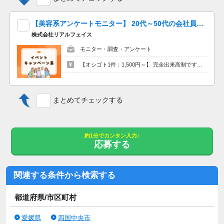
【美容系アンケートモニター】 20代～50代の会社員・主婦（夫）活躍中★扶養内・Wワーク・ブランクOK！家事・育児のスキマ時間に無理なく続けられます♪
株式会社リアルフェイス
モニター・調査・アンケート
【オシゴト1件：1,500円～】 完全出来高制です！ アンケートに答えて報酬GET★
まとめてチェックする
約1分でカンタン入力♪
応募する
関連する条件から検索する
都道府県/市区町村
愛媛県
四国中央市