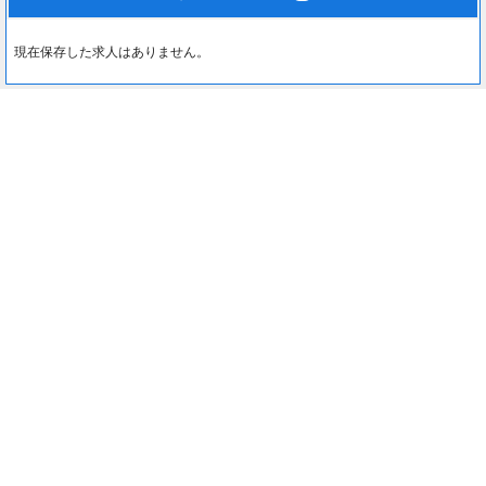
現在保存した求人はありません。
最近見た求人
0
約1分でカンタン入力♪
最近見た求人はありません。
応募する
注目コンテンツ