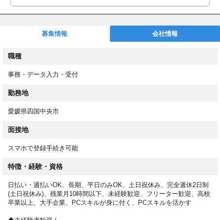
◼︎速払い(日払い)制度あり
月払い給与の前払い制度として速払いサービス(日払いサービス)
を導入しています。
募集情報
会社情報
◼︎お仕事スタート後もサポート！
職種
専任担当が就業後もしっかりフォロー！働き方や職場についての
相談も可能です！
事務・データ入力・受付
◼︎WEBで登録完了！
勤務地
スマホからカンタン登録！来社不要で、スキマ時間に登録できま
す！
愛媛県四国中央市
登録後は希望条件に合ったお仕事をご紹介！スムーズに進めば、
面接地
最短５営業日以内でお仕事をスタートできます！
スマホで登録手続き可能
＜応募後の流れ＞
①オンラインで登録（来社は不要です！）
特徴・経験・資格
②条件に合ったお仕事をお電話またはメールにてご案内
③事前に職場見学
日払い・週払いOK、長期、平日のみOK、土日祝休み、完全週休2日制
④就業スタート
(土日祝休み)、残業月10時間以下、未経験歓迎、フリーター歓迎、高校
卒業以上、大手企業、PCスキルが身に付く、PCスキルを活かす