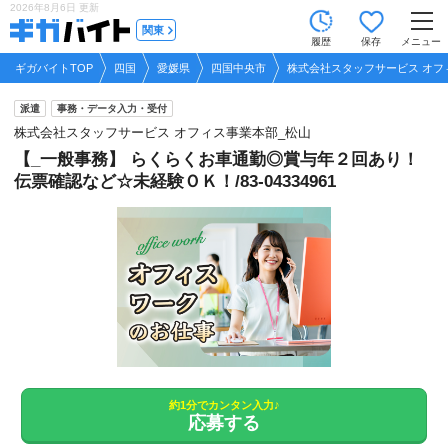
2026年8月6日
更新
tog
関東
履歴
保存
メニュー
nav
ギガバイトTOP
四国
愛媛県
四国中央市
株式会社スタッフサービス オフ
派遣
事務・データ入力・受付
株式会社スタッフサービス オフィス事業本部_松山
【_一般事務】 らくらくお車通勤◎賞与年２回あり！
伝票確認など☆未経験ＯＫ！/83-04334961
約1分でカンタン入力♪
応募する