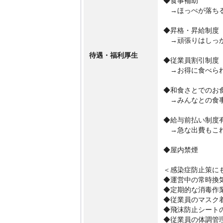
◆食事補助
→ほっぺが落ちる
◆昇格・昇給制度
→頑張りはしっか
待遇・福利厚生
◆従業員割引制度
→お得に食べられ
◆和食さとでのお食
→みんなとの食
◆給与前払い制度
→急な出費もこ
◆屋内禁煙
＜感染症防止策に
◆運営中の常時換
◆定期的な消毒作
◆従業員のマスク
◆飛沫防止シート
◆従業員の体調管