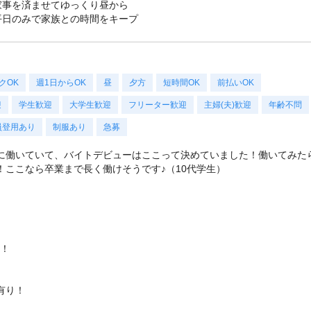
家事を済ませてゆっくり昼から
平日のみで家族との時間をキープ
クOK
週1日からOK
昼
夕方
短時間OK
前払いOK
迎
学生歓迎
大学生歓迎
フリーター歓迎
主婦(夫)歓迎
年齢不問
員登用あり
制服あり
急募
に働いていて、バイトデビューはここって決めていました！働いてみた
ここなら卒業まで長く働けそうです♪（10代学生）
す！
有り！