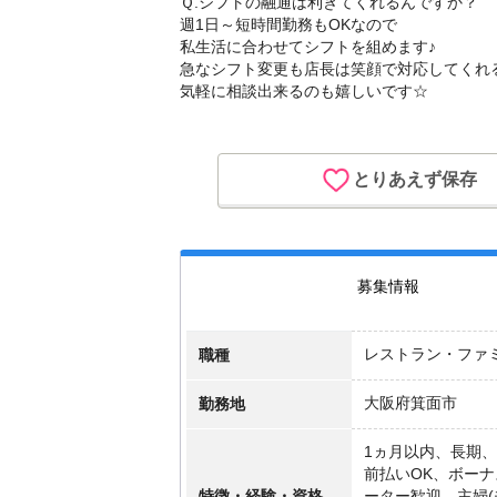
Ｑ.シフトの融通は利きてくれるんですか？
週1日～短時間勤務もOKなので
私生活に合わせてシフトを組めます♪
急なシフト変更も店長は笑顔で対応してくれ
気軽に相談出来るのも嬉しいです☆
とりあえず保存
募集情報
職種
レストラン・ファ
勤務地
大阪府箕面市
1ヵ月以内、長期、
前払いOK、ボー
特徴・経験・資格
ーター歓迎、主婦