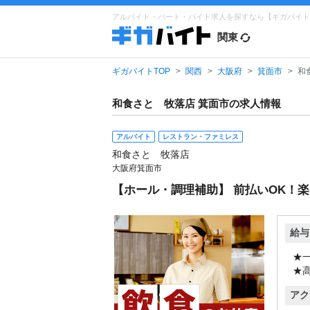
アルバイト・パート・バイト求人を探すなら【ギガバイト
関東
ギガバイトTOP
関西
大阪府
箕面市
和
和食さと 牧落店 箕面市の求人情報
アルバイト
レストラン・ファミレス
和食さと 牧落店
大阪府箕面市
【ホール・調理補助】 前払いOK！
給与
★一
★高
アク