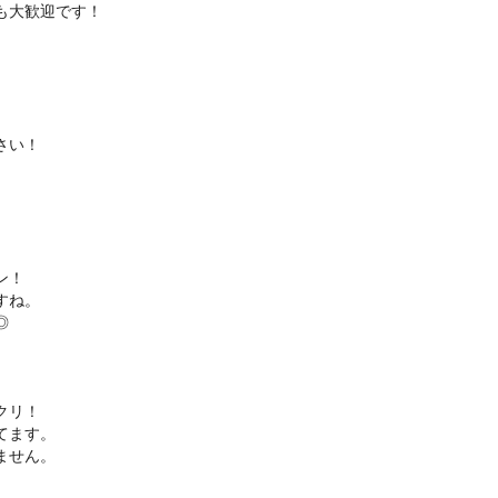
も大歓迎です！
さい！
ン！
すね。
◎
クリ！
てます。
ません。