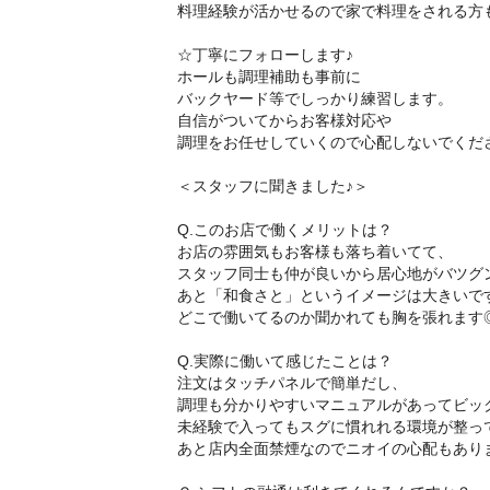
料理経験が活かせるので家で料理をされる方
☆丁寧にフォローします♪
ホールも調理補助も事前に
バックヤード等でしっかり練習します。
自信がついてからお客様対応や
調理をお任せしていくので心配しないでくだ
＜スタッフに聞きました♪＞
Q.このお店で働くメリットは？
お店の雰囲気もお客様も落ち着いてて、
スタッフ同士も仲が良いから居心地がバツグ
あと「和食さと」というイメージは大きいで
どこで働いてるのか聞かれても胸を張れます
Q.実際に働いて感じたことは？
注文はタッチパネルで簡単だし、
調理も分かりやすいマニュアルがあってビッ
未経験で入ってもスグに慣れれる環境が整っ
あと店内全面禁煙なのでニオイの心配もあり