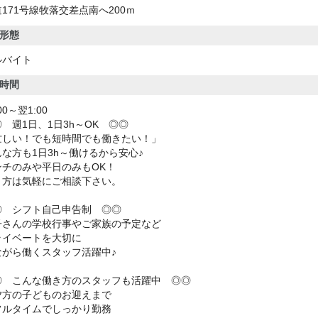
171号線牧落交差点南へ200ｍ
形態
ルバイト
時間
:00～翌1:00
 週1日、1日3h～OK ◎◎
忙しい！でも短時間でも働きたい！」
んな方も1日3h～働けるから安心♪
ンチのみや平日のみもOK！
き方は気軽にご相談下さい。
◎ シフト自己申告制 ◎◎
子さんの学校行事やご家族の予定など
ライベートを大切に
ながら働くスタッフ活躍中♪
◎ こんな働き方のスタッフも活躍中 ◎◎
夕方の子どものお迎えまで
フルタイムでしっかり勤務