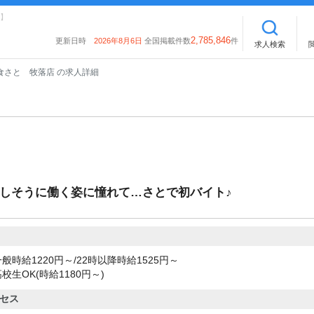
】
2,785,846
更新日時
2026年8月6日
全国掲載件数
件
求人検索
食さと 牧落店 の求人詳細
楽しそうに働く姿に憧れて…さとで初バイト♪
般時給1220円～/22時以降時給1525円～
校生OK(時給1180円～)
セス