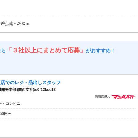
交差点南へ200ｍ
「３社以上にまとめて応募」
なら
がおすすめ！
販店でのレジ・品出しスタッフ
部 (関西支社)/s0f12ksd13
情報提供元
ー・コンビニ
350円〜