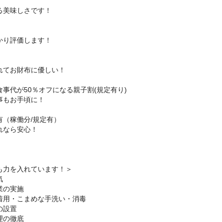
美味しさです！
り評価します！
てお財布に優しい！
事代が50％オフになる親子割(規定有り)
事もお手頃に！
有（稼働分/規定有）
れなら安心！
も力を入れています！＞
気
業の実施
着用・こまめな手洗い・消毒
の設置
理の徹底