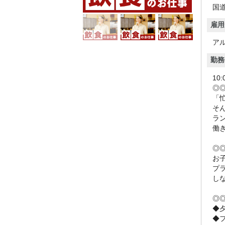
国道
雇用
ア
勤務
10
◎◎
「
そ
ラ
働
◎
お
プ
し
◎
◆
◆