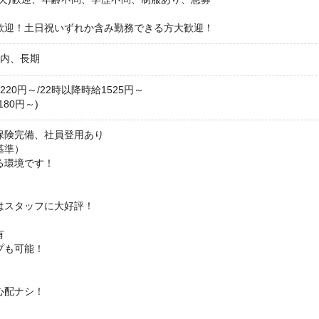
歓迎！土日祝いずれか含み勤務できる方大歓迎！
以内、長期
20円～/22時以降時給1525円～
80円～)
保険完備、社員登用あり
基準）
る環境です！
スタッフに大好評！
有
プも可能！
心配ナシ！