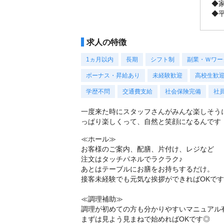
◆
◆
求人の特徴
1ヵ月以内
長期
シフト制
副業・Ｗワー
ボーナス・昇給あり
未経験歓迎
高校生歓
学歴不問
交通費支給
社会保険完備
社
一度来た時にスタッフさんがみんな楽しそう
っぱり楽しくって、自然と笑顔になるんです！
≪ホール≫
お客様のご案内、配膳、片付け、レジなど
注文はタッチパネルでラクラク♪
あとはテーブルにお膳をお持ちするだけ。
接客未経験でも元気な挨拶ができればOKで
≪調理補助≫
調理が初めての方も分かりやすいマニュアル
まずは見よう見まねで始めればOKです◎