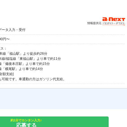
情報提供元
データ入力・受付
90円〜
セス：
陽本線「福山駅」より徒歩約26分
本線/福塩線「東福山駅」より車で約11分
線「備後本庄駅」より車で約15分
線「横尾駅」より車で約14分
全額支給]
も可能です。車通勤の方はガソリン代支給。
約1分でカンタン入力♪
応募する