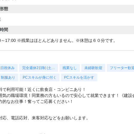
形態
遣
時間
00～17:00 ※残業はほとんどありません。※休憩は６０分です。
土日祝休み
完全週休2日制 (土…
残業なし
未経験歓迎
フリーター歓
制服あり
PCスキルが身に付く
PCスキルを活かす
料で利用可能！近くに飲食店・コンビニあり！
囲気の職場環境！同業務の方もいるので安心して就業できます！《建設
力的なお仕事！奮ってご応募ください！
対応、電話応対、来客対応などをお願いします。