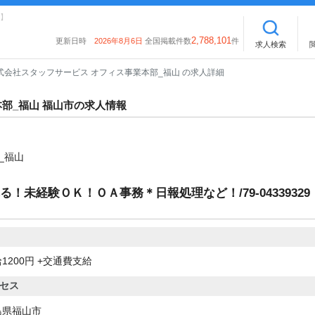
】
2,788,101
更新日時
2026年8月6日
全国掲載件数
件
求人検索
式会社スタッフサービス オフィス事業本部_福山 の求人詳細
部_福山 福山市の求人情報
_福山
！未経験ＯＫ！ＯＡ事務＊日報処理など！/79-04339329
1200円 +交通費支給
セス
島県福山市