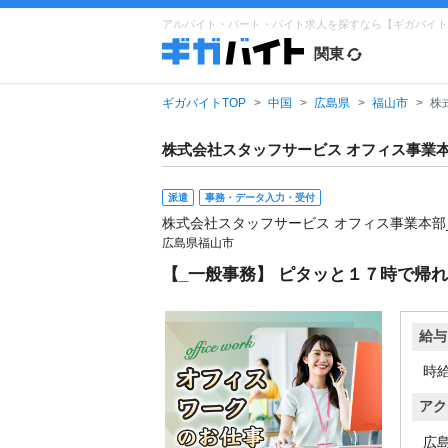
アルバイト・パート・バイト求人を探すなら【ギガバイト
関東
ギガバイトTOP
中国
広島県
福山市
株
株式会社スタッフサービス オフィス事業本
派遣
事務・データ入力・受付
株式会社スタッフサービス オフィス事業本部
広島県福山市
【_一般事務】 ピタッと１７時で帰れる
給与
時給
アク
広