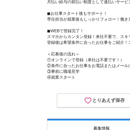
月払い給与の前払い制度として速払いサービス
◼︎お仕事スタート後もサポート！
専任担当が就業後もしっかりフォロー！働き
◼︎WEBで登録完了！
スマホからカンタン登録！来社不要で、スキ
登録後は希望条件に合ったお仕事をご紹介！
＜応募後の流れ＞
①オンラインで登録（来社は不要です！）
②条件に合ったお仕事をお電話またはメール
③事前に職場見学
④就業スタート
とりあえず保存
募集情報