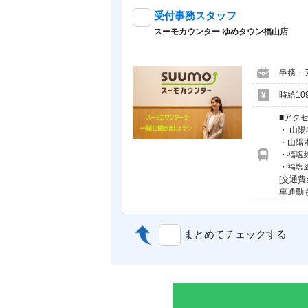
受付事務スタッフ
スーモカウンター ゆめタウン福山店
事務・
時給10
■アク
・ 山
・山陽
・福塩
・福塩
[交通費
車通勤
まとめてチェックする