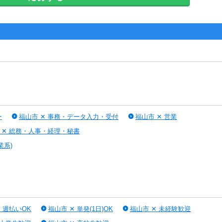
ー
福山市 ✕ 事務・データ入力・受付
福山市 ✕ 営業
 ✕ 総務・人事・経理・秘書
業系)
・週払いOK
福山市 ✕ 単発(1日)OK
福山市 ✕ 未経験歓迎