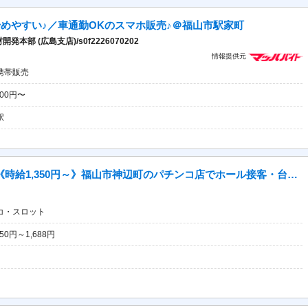
めやすい♪／車通勤OKのスマホ販売♪＠福山市駅家町
 (広島支店)/s0f2226070202
情報提供元
携帯販売
600円〜
駅
【派遣社員】20～40代活躍中／ 《時給1,350円～》福山市神辺町のパチンコ店でホール接客・台清掃♪入社10日間時給1,500円/週3日～OK・前払い週払い可・ネイルOK
コ・スロット
50円～1,688円