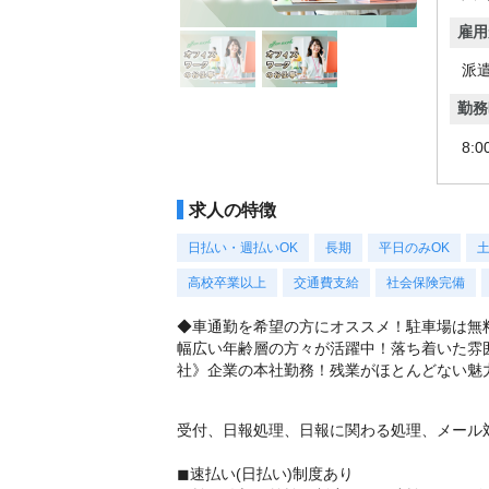
雇用
派
勤務
8:
求人の特徴
日払い・週払いOK
長期
平日のみOK
高校卒業以上
交通費支給
社会保険完備
◆車通勤を希望の方にオススメ！駐車場は無
幅広い年齢層の方々が活躍中！落ち着いた雰
社》企業の本社勤務！残業がほとんどない魅
受付、日報処理、日報に関わる処理、メール
◼︎速払い(日払い)制度あり