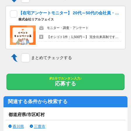
【在宅アンケートモニター】 20代～50代の会社員・主婦（夫）活躍中★扶養内・Wワーク・ブランクOK！家事・育児のスキマ時間に無理なく続けられます♪
株式会社リアルフェイス
モニター・調査・アンケート
【オシゴト1件：1,500円～】 完全出来高制です！ アンケートに答えて報酬GET★
まとめてチェックする
約1分でカンタン入力♪
応募する
関連する条件から検索する
都道府県/市区町村
香川県
三豊市