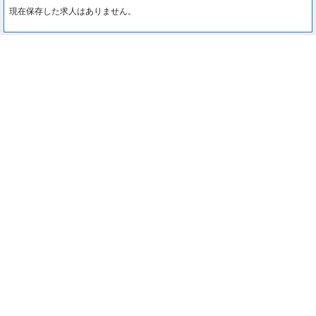
現在保存した求人はありません。
最近見た求人
0
約1分でカンタン入力♪
最近見た求人はありません。
応募する
注目コンテンツ