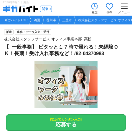
2026年8月6日
更新
tog
関東
履歴
保存
メニュー
nav
ギガバイトTOP
四国
香川県
三豊市
株式会社スタッフサービス オフィス
派遣
事務・データ入力・受付
株式会社スタッフサービス オフィス事業本部_高松
【_一般事務】 ピタッと１７時で帰れる！未経験Ｏ
Ｋ！長期！受け入れ事務など！/82-04370983
約1分でカンタン入力♪
応募する