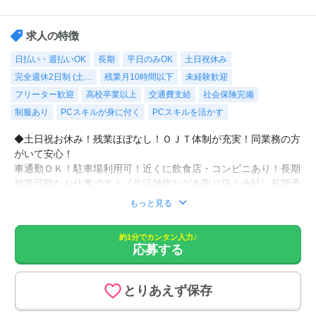
求人の特徴
日払い・週払いOK
長期
平日のみOK
土日祝休み
完全週休2日制 (土…
残業月10時間以下
未経験歓迎
フリーター歓迎
高校卒業以上
交通費支給
社会保険完備
制服あり
PCスキルが身に付く
PCスキルを活かす
◆土日祝お休み！残業ほぼなし！ＯＪＴ体制が充実！同業務の方
がいて安心！
車通勤ＯＫ！駐車場利用可！近くに飲食店・コンビニあり！長期
就業可能なお仕事です！《生活雑貨などを取り扱う会社》長期予
定のお仕事♪大手人気企業での就業です！
もっと見る
＜受け入れ事務＞商品の受け入れ｜検品｜チェックや入力などを
約1分でカンタン入力♪
応募する
お願いします。
◼︎速払い(日払い)制度あり
とりあえず保存
月払い給与の前払い制度として速払いサービス(日払いサービス)
を導入しています。