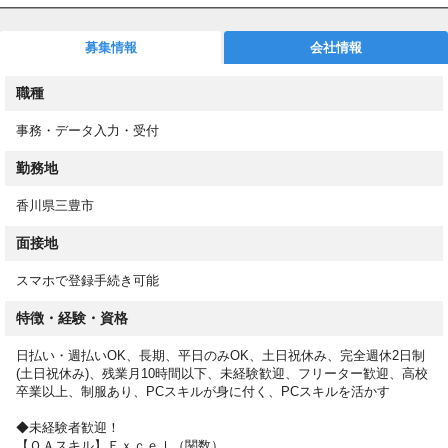
◼︎お仕事スタート後もサポート！
募集情報
会社情報
専任担当が就業後もしっかりフォロー！働き方や職場についての
相談も可能です！
職種
◼︎WEBで登録完了！
事務・データ入力・受付
スマホからカンタン登録！来社不要で、スキマ時間に登録できま
す！
勤務地
登録後は希望条件に合ったお仕事をご紹介！スムーズに進めば、
最短５営業日以内でお仕事をスタートできます！
香川県三豊市
面接地
＜応募後の流れ＞
①オンラインで登録（来社は不要です！）
スマホで登録手続き可能
②条件に合ったお仕事をお電話またはメールにてご案内
③事前に職場見学
特徴・経験・資格
④就業スタート
日払い・週払いOK、長期、平日のみOK、土日祝休み、完全週休2日制
(土日祝休み)、残業月10時間以下、未経験歓迎、フリーター歓迎、高校
卒業以上、制服あり、PCスキルが身に付く、PCスキルを活かす
◆未経験者歓迎！
【ＯＡスキル】Ｅｘｃｅｌ（関数）