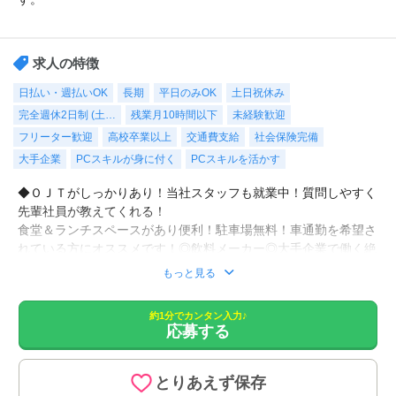
求人の特徴
日払い・週払いOK
長期
平日のみOK
土日祝休み
完全週休2日制 (土…
残業月10時間以下
未経験歓迎
フリーター歓迎
高校卒業以上
交通費支給
社会保険完備
大手企業
PCスキルが身に付く
PCスキルを活かす
◆ＯＪＴがしっかりあり！当社スタッフも就業中！質問しやすく
先輩社員が教えてくれる！
食堂＆ランチスペースがあり便利！駐車場無料！車通勤を希望さ
れている方にオススメです！◎飲料メーカー◎大手企業で働く絶
好のチャンス！未経験でも大丈夫です！
もっと見る
売場獲得、新製品の受注のやりとり｜売場メンテナンス｜電話応
約1分でカンタン入力♪
応募する
対（社内外）などをお願いします。
♪♪引継ぎあり♪♪
とりあえず保存
◼︎速払い(日払い)制度あり