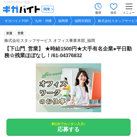
2026年8月6日
更新
tog
関東
履歴
保存
メニュー
nav
ギガバイトTOP
九州・沖縄
福岡県
福岡市西区
株式会社スタッフサービス
派遣
営業
株式会社スタッフサービス オフィス事業本部_福岡
【下山門_営業】 ★時給1500円★大手有名企業●平日勤
務☆残業ほぼなし！/61-04376832
約1分でカンタン入力♪
応募する