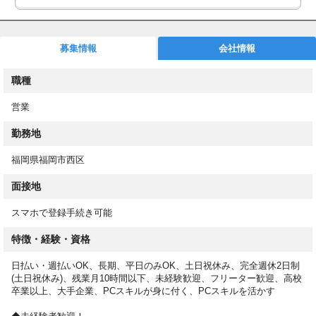
月払い給与の前払い制度として速払いサービス(日払いサービス)
を導入しています。
募集情報
会社情報
◼︎お仕事スタート後もサポート！
専任担当が就業後もしっかりフォロー！働き方や職場についての
職種
相談も可能です！
営業
◼︎WEBで登録完了！
スマホからカンタン登録！来社不要で、スキマ時間に登録できま
勤務地
す！
登録後は希望条件に合ったお仕事をご紹介！スムーズに進めば、
福岡県福岡市西区
最短５営業日以内でお仕事をスタートできます！
面接地
＜応募後の流れ＞
スマホで登録手続き可能
①オンラインで登録（来社は不要です！）
②条件に合ったお仕事をお電話またはメールにてご案内
特徴・経験・資格
③事前に職場見学
④就業スタート
日払い・週払いOK、長期、平日のみOK、土日祝休み、完全週休2日制
(土日祝休み)、残業月10時間以下、未経験歓迎、フリーター歓迎、高校
卒業以上、大手企業、PCスキルが身に付く、PCスキルを活かす