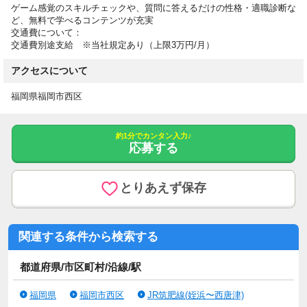
ゲーム感覚のスキルチェックや、質問に答えるだけの性格・適職診断な
ど、無料で学べるコンテンツが充実
交通費について：
交通費別途支給 ※当社規定あり（上限3万円/月）
アクセスについて
福岡県福岡市西区
約1分でカンタン入力♪
応募する
とりあえず保存
関連する条件から検索する
都道府県/市区町村/沿線/駅
福岡県
福岡市西区
JR筑肥線(姪浜〜西唐津)