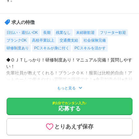
求人の特徴
日払い・週払いOK
長期
残業なし
未経験歓迎
フリーター歓迎
ブランクOK
高校卒業以上
交通費支給
社会保険完備
研修制度あり
PCスキルが身に付く
PCスキルを活かす
◆ＯＪＴしっかり！研修制度あり！マニュアル完備！質問しやす
い！
先輩社員が教えてくれる！ブランクＯＫ！服装は比較的自由！ア
ットホームで働きやすい雰囲気の職場です！●食品卸売会社●本社
勤務！歴史ある企業での就業！車通勤ＯＫ！無料駐車場完備で
もっと見る
す！
約1分でカンタン入力♪
応募する
来客・出荷データ入力、伝票入力、請求書発行、来客応対、電話
応対（１日１０～２０件）などをお願いします。
とりあえず保存
◼︎速払い(日払い)制度あり
月払い給与の前払い制度として速払いサービス(日払いサービス)