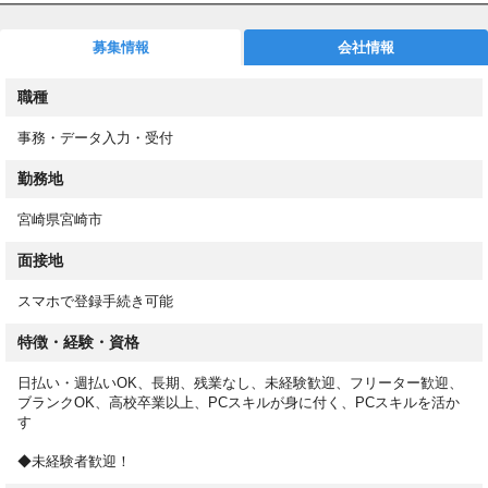
を導入しています。
募集情報
会社情報
◼︎お仕事スタート後もサポート！
専任担当が就業後もしっかりフォロー！働き方や職場についての
職種
相談も可能です！
事務・データ入力・受付
◼︎WEBで登録完了！
スマホからカンタン登録！来社不要で、スキマ時間に登録できま
勤務地
す！
登録後は希望条件に合ったお仕事をご紹介！スムーズに進めば、
宮崎県宮崎市
最短５営業日以内でお仕事をスタートできます！
面接地
＜応募後の流れ＞
スマホで登録手続き可能
①オンラインで登録（来社は不要です！）
②条件に合ったお仕事をお電話またはメールにてご案内
特徴・経験・資格
③事前に職場見学
④就業スタート
日払い・週払いOK、長期、残業なし、未経験歓迎、フリーター歓迎、
ブランクOK、高校卒業以上、PCスキルが身に付く、PCスキルを活か
す
◆未経験者歓迎！