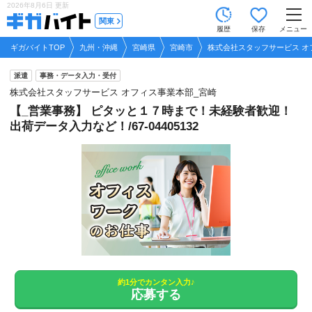
2026年8月6日
更新
tog
関東
履歴
保存
メニュー
nav
ギガバイトTOP
九州・沖縄
宮崎県
宮崎市
株式会社スタッフサービス オ
派遣
事務・データ入力・受付
株式会社スタッフサービス オフィス事業本部_宮崎
【_営業事務】 ピタッと１７時まで！未経験者歓迎！
出荷データ入力など！/67-04405132
約1分でカンタン入力♪
応募する