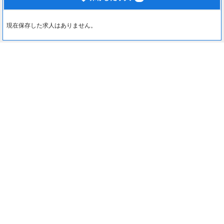
現在保存した求人はありません。
最近見た求人
0
約1分でカンタン入力♪
最近見た求人はありません。
応募する
注目コンテンツ