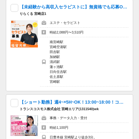
【未経験から高収入セラピストに】無資格でも応募OK！完全無料レッスンで未経験でも安心♪週1日～1時間～OK！好きな時間に働ける♪60分最大3510円★週20時間以上入店できる方大歓迎♪
りらくる 宮崎店1
エステ・セラピスト
時給2,088円〜3,510円
南宮崎駅
宮崎空港駅
田吉駅
加納駅
清武駅
蓮ヶ池駅
日向住吉駅
佐土原駅
宮崎駅
【ショート勤務】週4~×5H~OK！13:00~18:00！コクヨの通販カウネットの窓口！_宮崎駅前
トランスコスモス株式会社 宮崎エリア(1311540)wk
事務・データ入力・受付
時給1,100円
日豊本線 宮崎駅より徒歩3分。