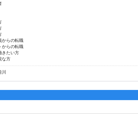
者
方
方
方
員からの転職
トからの転職
働きたい方
視な方
前川