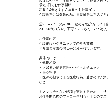
あなたのスキルを必要としている職場があり
最短3日でお仕事開始！
高収入&働きやすさ重視のお仕事探し
介護業務とは分業の為、看護業務に専念でき
週2日～/平日のみOK/日勤のみ/残業なし/即日
20～60代の方や、子育てママさん・パパさ
お仕事内容
介護施設やクリニックでの看護業務
※介護と看護のお仕事は分かれています。
具体的には・・・
・健康相談
・入居者の健康管理やバイタルチェック
・服薬管理
・医師の指示による医療行為、受診の付き添
など
ミスマッチのない転職を実現するために、サ
お仕事開始後のフォロー体制も万全なのでご