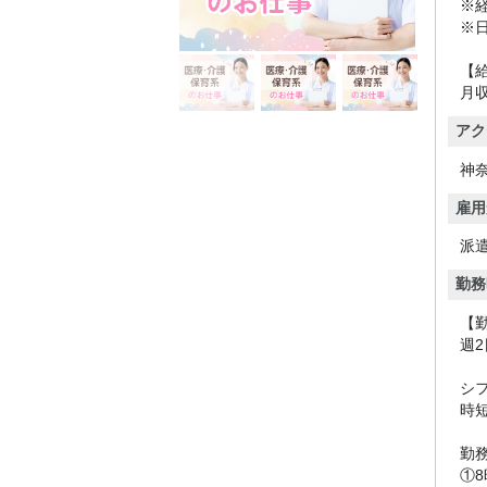
※
※
【
月収
アク
神
雇用
派
勤務
【
週2
シ
時
勤
①8