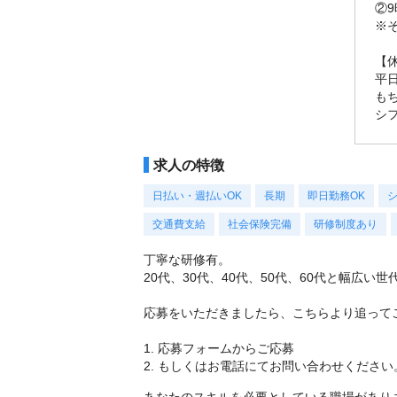
②9
※
【
平
も
シ
求人の特徴
日払い・週払いOK
長期
即日勤務OK
交通費支給
社会保険完備
研修制度あり
丁寧な研修有。
20代、30代、40代、50代、60代と幅広
応募をいただきましたら、こちらより追って
1. 応募フォームからご応募
2. もしくはお電話にてお問い合わせください