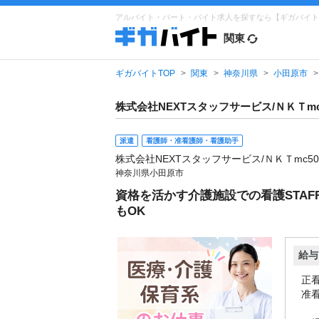
アルバイト・パート・バイト求人を探すなら【ギガバイト
関東
ギガバイトTOP
関東
神奈川県
小田原市
株式会社NEXTスタッフサービス/ＮＫＴmc
派遣
看護師・准看護師・看護助手
株式会社NEXTスタッフサービス/ＮＫＴmc50
神奈川県小田原市
資格を活かす介護施設での看護STAF
もOK
給与
正看
准看