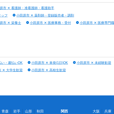
原市 ✕ 看護師・准看護師・看護助手
タッフ
小田原市 ✕ 薬剤師・登録販売者・調剤
原市 ✕ 栄養士
小田原市 ✕ 医療事務・受付
小田原市 ✕ 医療専門
払い・週払いOK
小田原市 ✕ 単発(1日)OK
小田原市 ✕ 未経験歓迎
 ✕ 大学生歓迎
小田原市 ✕ 高校生歓迎
青森
岩手
山形
秋田
関西
大阪
兵庫