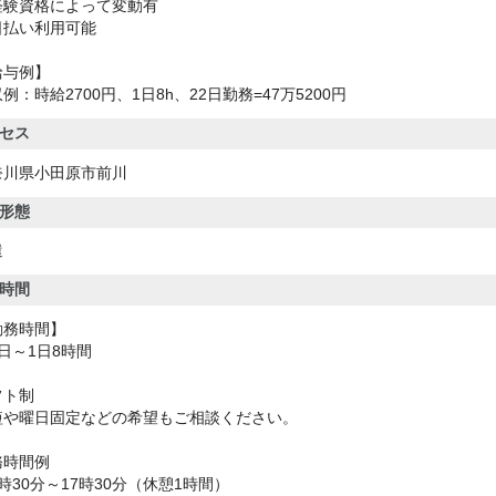
経験資格によって変動有
日払い利用可能
給与例】
例：時給2700円、1日8h、22日勤務=47万5200円
セス
奈川県小田原市前川
形態
遣
時間
勤務時間】
日～1日8時間
フト制
短や曜日固定などの希望もご相談ください。
務時間例
時30分～17時30分（休憩1時間）