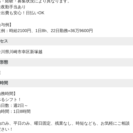
格・経験・募集状況により異なります。
途夜勤手当あり
な出費も安心！日払いOK
給与例】
例：時給2100円、1日8h、22日勤務=36万9600円
セス
奈川県川崎市幸区新塚越
形態
遣
時間
勤務時間】
べるシフト！
務日数：週2日～
働時間：1日8時間
勤のみ、平日のみ、曜日固定、残業なし、時短なども、お気軽にご相談
ださい！