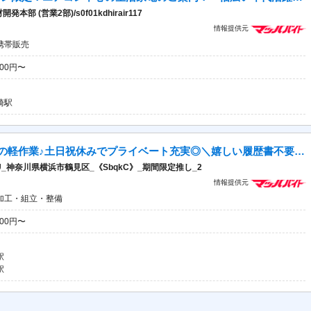
(営業2部)/s0f01kdhirair117
情報提供元
携帯販売
900円〜
崎駅
【急募★時給2000円】未経験OKの軽作業♪土日祝休みでプライベート充実◎＼嬉しい履歴書不要＆即勤務◎／今だけの期間限定案件！駅から無料送迎バスあり♪
_神奈川県横浜市鶴見区_《SbqkC》_期間限定推し_2
情報提供元
加工・組立・整備
000円〜
駅
駅