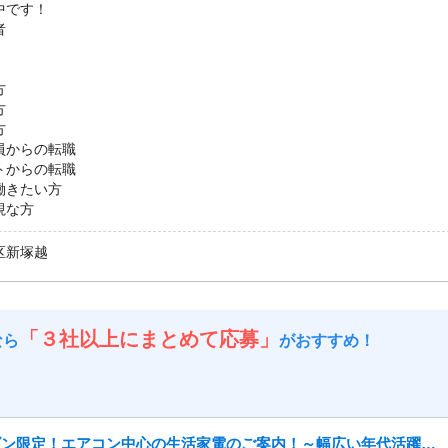
中です！
者
方
方
方
員からの転職
トからの転職
働きたい方
視な方
区新塚越
「３社以上にまとめて応募」
なら
がおすすめ！
【短期＊エアコン販売】夏シーズン限定！エアコン中心の生活家電のご案内！～幅広い年代活躍中～