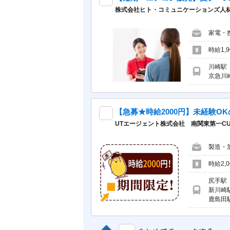
株式会社ヒト・コミュニケーションズ人材開発本部 
家電・
時給1,
川崎駅
京急川
UTエージェント株式会社 南関東第一CU
製造・
時給2,
尻手駅
新川崎
鹿島田