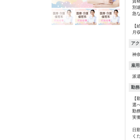
資
別
急
【
月収
アク
神
雇用
派
勤務
【
選
勤
実
日
く