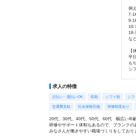
例
7-
9-
10
18
な
【
平
も
シ
求人の特徴
日払い・週払いOK
長期
シフト制
シフ
交通費支給
社会保険完備
研修制度あり
20代、30代、40代、50代、60代 幅広い
研修やサポート体制もあるので、ブランクの
みなさんが働きやすい職場づくりをしており