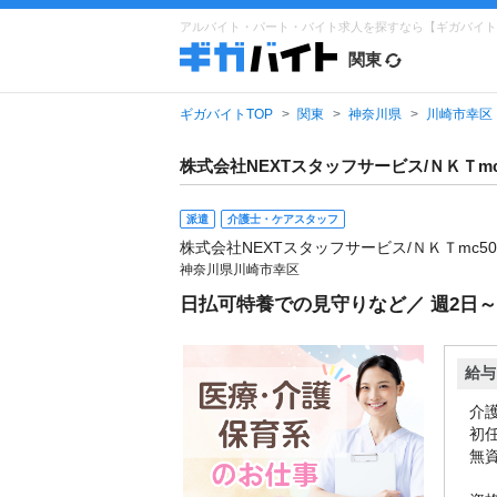
アルバイト・パート・バイト求人を探すなら【ギガバイト
関東
ギガバイトTOP
関東
神奈川県
川崎市幸区
株式会社NEXTスタッフサービス/ＮＫＴmc
派遣
介護士・ケアスタッフ
株式会社NEXTスタッフサービス/ＮＫＴmc50
神奈川県川崎市幸区
日払可特養での見守りなど／ 週2日
給与
介護
初任
無資