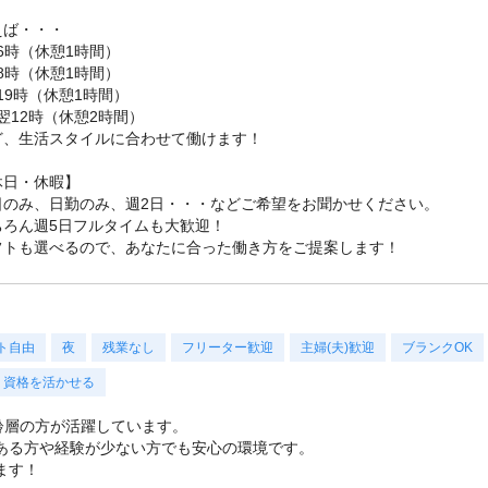
えば・・・
16時（休憩1時間）
18時（休憩1時間）
-19時（休憩1時間）
-翌12時（休憩2時間）
ど、生活スタイルに合わせて働けます！
休日・休暇】
日のみ、日勤のみ、週2日・・・などご希望をお聞かせください。
ちろん週5日フルタイムも大歓迎！
フトも選べるので、あなたに合った働き方をご提案します！
ト自由
夜
残業なし
フリーター歓迎
主婦(夫)歓迎
ブランクOK
資格を活かせる
年齢層の方が活躍しています。
ある方や経験が少ない方でも安心の環境です。
ます！