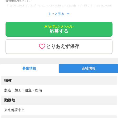
★/nito260521-T
【月収例24.7万円】20～30代男性が活躍中！日勤×土日休みの整
った生活リズム★自分時間も充実しやすい環境♪＜産業機器製造
もっと見る
／組立補助、付随業務＞
╭━━━━━━━━━━━━━━╮
約1分でカンタン入力♪
応募する
もしかして、
こんな事考えた事ありませんか？
╰━━━━━ｖ━━━━━━━━╯
とりあえず保存
□ とにかく効率よく稼ぎたい
□ 毎日の生活費や家賃を抑えたい
□ 頑張った分はスグに給料が欲しい
□ バイトを辞めて、収入をUPしたい
募集情報
会社情報
□ 夢とか将来は、まだ探してる途中！
その悩み、ここで全部解決できます!!
職種
「住んでた部屋の家賃が値上げして、更新料が払えなくてマジ詰
製造・加工・組立・整備
んだ…そんな時に、家具・家電付き社員寮アリって広告見て、速
攻申し込みました(笑) 以前より家賃が低いから貯金もできるし、
勤務地
めっちゃ助かってます！」（27歳 /元・飲食店スタッフ）
東京都府中市
- - - - - - - - -〈仕事内容〉- - - - - - - - -