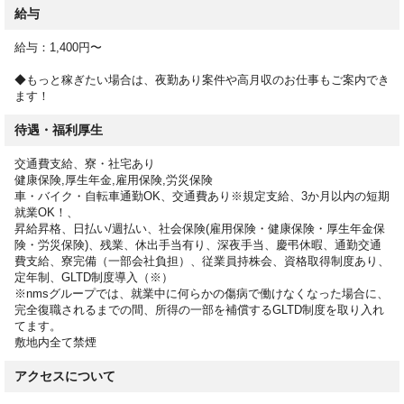
給与
インフラを支える設備づくりに携わるやりがいがあり、製造経験
が浅い方や未経験の方でも、
給与：1,400円〜
順を追って習得できる環境です！
ーーーーーーーーーーーーーーーーーーーーーーーーーーーー
◆もっと稼ぎたい場合は、夜勤あり案件や高月収のお仕事もご案内でき
ます！
まずは目の前の作業でしっかり稼ぐ。
それでOKです。
待遇・福利厚生
働きながら、
交通費支給、寮・社宅あり
「次はこれをやってみたい」
健康保険,厚生年金,雇用保険,労災保険
「もっと稼ぎたい」と思ったら、
車・バイク・自転車通勤OK、交通費あり※規定支給、3か月以内の短期
次のステップを一緒に考えましょう！
就業OK！、
昇給昇格、日払い/週払い、社会保険(雇用保険・健康保険・厚生年金保
険・労災保険)、残業、休出手当有り、深夜手当、慶弔休暇、通勤交通
資格取得支援や、別のお仕事紹介など、
費支給、寮完備（一部会社負担）、従業員持株会、資格取得制度あり、
様々なサポート体制があります！
定年制、GLTD制度導入（※）
アピールポイント
※nmsグループでは、就業中に何らかの傷病で働けなくなった場合に、
●当社の魅力をご紹介します！●
完全復職されるまでの間、所得の一部を補償するGLTD制度を取り入れ
ーーーーーーーーーーーーーーーーーー
てます。
敷地内全て禁煙
【経験者から未経験の方まで大歓迎です！しっかりサポートしま
す！】
アクセスについて
未経験歓迎、経験不問なので、これまでのお仕事経験がない方で
も安心です！