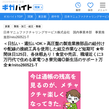
2026年8月6日
更新
tog
関東
履歴
保存
メニュー
nav
ギガバイトTOP
関東
東京都
府中市
日本マニュファクチャリングサービス株式
派遣
製造・加工・組立・整備
日本マニュファクチャリングサービス株式会社 国内事業本部 事業推
進部/nito260521-T
＜日払い・週払いOK＞高圧盤の製造業務部品の組付け
や配線の接続工具を使用した組立作業など短期可 ★年
間休日125日、各休暇あり！食堂や売店、職場近くに3
万円代で住める家電つき寮完備◎新生活のサポート万
全★/nito260521-T