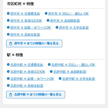
職場見学可なので、実際の雰囲気を見てから働けるのも嬉しいポ
市区町村 ✕ 特徴
イント。
友達と応募OKなので、一緒にスタートしたい方にもおすすめで
府中市 ✕ 交通費支給
府中市 ✕ 日払い・週払いOK
す！
府中市 ✕ 単発(1日)OK
府中市 ✕ 未経験歓迎
ーーーーーーーーーーーーーーーーーー
府中市 ✕ 副業・ＷワークOK
府中市 ✕ 大学生歓迎
＼こんなお仕事を探されている方にピッタリ／
府中市 ✕ 高校生歓迎
商品検品・仕分け・ピッキングなどの倉庫内作業
箱詰め・ラベル貼り・シール貼りなどのコツコツもくもく軽作業
府中市 ✕ 全ての特徴の一覧を見る
梱包・包装・組立・加工などの工場製造
検査・充填・品出しなどの機械オペレータ
駅 ✕ 特徴
食品工場（肉・鮮魚・野菜・惣菜）での盛り付け・調理・材料カ
ット
北府中駅 ✕ 交通費支給
北府中駅 ✕ 日払い・週払いOK
カンタン作業・ライン作業
検査・ラインオペレーターなどの工場作業員
北府中駅 ✕ 単発(1日)OK
北府中駅 ✕ 未経験歓迎
簡単な工具を使った組立・組み付けなどの工場内作業
北府中駅 ✕ 副業・ＷワークOK
北府中駅 ✕ 大学生歓迎
溶接や塗装などの工場スタッフ
北府中駅 ✕ 高校生歓迎
フォークリフト運転技能講習・切削加工・切断加工・部品検査・
北府中駅 ✕ 全ての特徴の一覧を見る
製品検査・プレス加工・曲げ加工・半導体製造機械・製品組立
の経験がある方大歓迎！