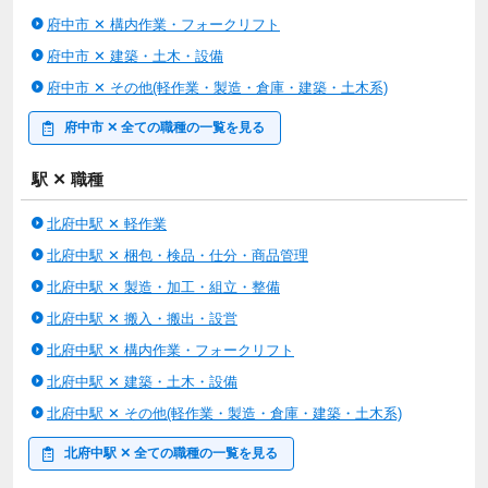
家庭と両立を目指す方には、お休み調整可やシフト制の働き方が
府中市 ✕ 構内作業・フォークリフト
嬉しいポイントです！
残業少なめの案件も多いく、無理なく働ける環境が整っています
府中市 ✕ 建築・土木・設備
ので、
府中市 ✕ その他(軽作業・製造・倉庫・建築・土木系)
ワークライフバランスを大切にしたい方にも安心して選んでいた
だけるお仕事が揃っています！
府中市 ✕ 全ての職種の一覧を見る
ーーーーーーーーーーーーーーーーーー
駅 ✕ 職種
【充実した福利厚生が整っています★】
駅近の通いやすい職場や、車通勤OK、バイク通勤OK、自転車通
北府中駅 ✕ 軽作業
勤OKなど…
北府中駅 ✕ 梱包・検品・仕分・商品管理
通勤スタイルが選べるお仕事を多数ご用意しています！
高時給や高収入が狙えるお仕事が豊富で、昇給のチャンスもあ
北府中駅 ✕ 製造・加工・組立・整備
り、頑張りがしっかり評価される環境です。
北府中駅 ✕ 搬入・搬出・設営
さらに、日払いOK・週払いOKで、即日勤務OKの案件も多数！
北府中駅 ✕ 構内作業・フォークリフト
お財布事情に合わせて働けます。
また、深夜のシフトがある職場や、寮・社宅あり（住宅手当あ
北府中駅 ✕ 建築・土木・設備
り）のお仕事もご用意しているので、
北府中駅 ✕ その他(軽作業・製造・倉庫・建築・土木系)
U・Iターン歓迎の方にもおすすめ！ノルマなしの職場がほとんど
なので、安心してスタートできますよ♪
北府中駅 ✕ 全ての職種の一覧を見る