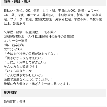
特徴・経験・資格
< ノルマなし！超シンプルWORK >
どの作業もマニュアル完備。
日払い・週払いOK、長期、シフト制、平日のみOK、副業・Ｗワーク
研修でイチから教えるので
OK、昼、深夜、ボーナス・昇給あり、未経験歓迎、新卒・第二新卒歓
未経験でも全く問題ありません。
迎、フリーター歓迎、主婦(夫)歓迎、経験者歓迎、学歴不問、高校卒業
複雑な人間関係やノルマはナシ。
以上、制服あり
目の前の作業に集中して稼げます!!
＼学歴・経験・転職回数、一切不問／
ーーーーーーーーーーーーーーーーーーーーーーーーーーーー
□未経験者歓迎 (AP列に未経験可の案件のみ追加)
★★★産業機器製造、組立補助及び付随する業務★★★
□フリーター歓迎
公共施設や工場などで使用される高圧盤の製造業務を担当してい
□第二新卒歓迎
ただきます！
□ブランクOK
「今はまだ将来の目標が決まってない」
〈主なお仕事〉
「働きながら次を考えたい」
「とにかく集中して稼ぎたい」
部品の組付けや配線の接続、工具を使用した組立作業など
そんな方も大歓迎です！
「いくら稼ぎたいか」
作業は手順に沿って進めていくため、「高圧盤」と聞くと専門的
「どんな働き方がしたいか」
なイメージがありますが、
面接で遠慮なくぶつけてください！
実際には一つひとつの工程を覚えていけば対応できる内容です。
希望に合う働き方・稼ぎ方を一緒に見つけます。
勤務期間
使用するのは、ドライバーやスパナなどの身近な工具が中心。
複雑な機械操作というより、コツコツ進めるものづくりの作業が
勤務期間：長期
メインとなります。