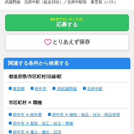
武蔵野線 北府中駅（徒歩15分）／北府中駅前 東芝前（バス）
さらに、ブランクOK、業界未経験歓迎だから、
しばらくお仕事から離れていた方や、新しい業界に飛び込みたい
方にもピッタリ！
約1分でカンタン入力♪
応募する
無資格歓迎なので、資格がなくても大丈夫ですし、
第二新卒歓迎の若手から主婦・主夫歓迎の家庭と両立したい方、
フリーター歓迎の柔軟な働き方を希望する方まで幅広く活躍して
とりあえず保存
います！
女性が活躍中の職場で、和気あいあいとした雰囲気の職場も多数
あります♪
関連する条件から検索する
また、経験者歓迎の方には、これまでの経験を活かせるチャンス
もありますよ。
都道府県/市区町村/沿線/駅
どんな方でも活躍できるお仕事を多数ご用意しています！
東京都
府中市
JR武蔵野線
北府中駅
ーーーーーーーーーーーーーーーーーー
【勤務時間も様々！残業が少ないお仕事も多数です！】
市区町村 ✕ 職種
フルタイム歓迎でしっかり稼げるお仕事から、
原則定時退社や残業なしでプライベートも充実できる働き方ま
府中市 ✕ 軽作業
府中市 ✕ 梱包・検品・仕分・商品管理
で、選べる時間や曜日で柔軟に対応可能です！
府中市 ✕ 製造・加工・組立・整備
例えば、夜間や夕方から働きたい方にピッタリのお仕事も多数ご
用意。
府中市 ✕ 搬入・搬出・設営