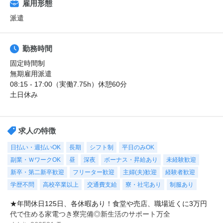
雇用形態
派遣
勤務時間
固定時間制
無期雇用派遣
08:15 - 17:00（実働7.75h）休憩60分
土日休み
求人の特徴
日払い・週払いOK
長期
シフト制
平日のみOK
副業・ＷワークOK
昼
深夜
ボーナス・昇給あり
未経験歓迎
新卒・第二新卒歓迎
フリーター歓迎
主婦(夫)歓迎
経験者歓迎
学歴不問
高校卒業以上
交通費支給
寮・社宅あり
制服あり
★年間休日125日、各休暇あり！食堂や売店、職場近くに3万円
代で住める家電つき寮完備◎新生活のサポート万全