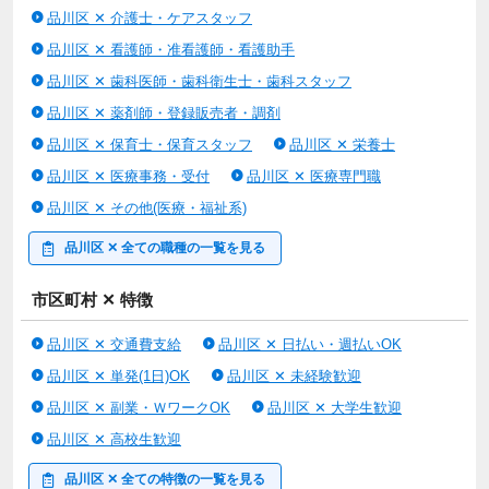
ています。
品川区 ✕ 介護士・ケアスタッフ
業界最大手の有料老人ホーム運営会社ならではの充実した福利厚
品川区 ✕ 看護師・准看護師・看護助手
生・研修制度・人事制度があります！
給料多め,産休・育休,寮あり,社会保険完備
品川区 ✕ 歯科医師・歯科衛生士・歯科スタッフ
品川区 ✕ 薬剤師・登録販売者・調剤
学歴不問
品川区 ✕ 保育士・保育スタッフ
品川区 ✕ 栄養士
特養・老健・有料・療養型病床・ケアハウス（介護型）・グルー
品川区 ✕ 医療事務・受付
品川区 ✕ 医療専門職
プホーム・小規模多機能施設・ショートステイのいずれかで、夜
品川区 ✕ その他(医療・福祉系)
勤経験を含む「常勤職」など、週平均4日以上勤務した期間の通
算が3年以上5年未満の方
品川区 ✕ 全ての職種の一覧を見る
市区町村 ✕ 特徴
◆社員寮：単身用 あり（自己負担月3万円）、家族用 なし
◆有給休暇：あり
品川区 ✕ 交通費支給
品川区 ✕ 日払い・週払いOK
◆車通勤：車通勤不可、通勤手当全額支給（自宅から勤務地まで
2km以上ある場合のみ）
品川区 ✕ 単発(1日)OK
品川区 ✕ 未経験歓迎
品川区 ✕ 副業・ＷワークOK
品川区 ✕ 大学生歓迎
福利厚生
品川区 ✕ 高校生歓迎
・育児支援制度
・ベネッセグループ共済会 ※正社員および週30時間以上契約の
品川区 ✕ 全ての特徴の一覧を見る
パート職のみ加入対象