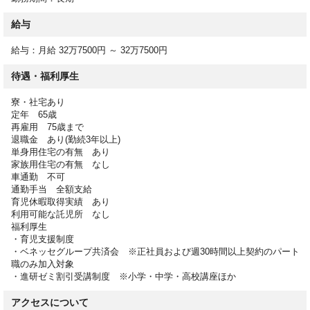
給与
【応募資格】
介護福祉士の資格をお持ちの方
給与：月給 32万7500円 ～ 32万7500円
要経験
待遇・福利厚生
※応募の際に、保有資格をご記載いただくと、選考がスムーズで
す。
寮・社宅あり
定年 65歳
再雇用 75歳まで
【勤務時間】
退職金 あり(勤続3年以上)
07:00-16:00
単身用住宅の有無 あり
09:00-18:00
家族用住宅の有無 なし
車通勤 不可
10:00-19:00
通勤手当 全額支給
16:00-10:00休憩時間（日勤） 60分
育児休暇取得実績 あり
休憩時間（夜勤） 60分時間外 月平均10時間
利用可能な託児所 なし
時間外月平均10時間程度
福利厚生
・育児支援制度
・ベネッセグループ共済会 ※正社員および週30時間以上契約のパート
職のみ加入対象
【休日】
・進研ゼミ割引受講制度 ※小学・中学・高校講座ほか
シフト制
介護休暇有
アクセスについて
産前・産後休暇有