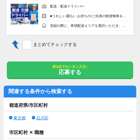
居住支援特別手当 30,000円
配送・配達ドライバー
保育手当 10,000円 ※該当者のみ
■うれしい週払い お持ちの/ご自身の軽貨物車を使用する場合、４時間程度で最大9,600円。夕方以降の稼働※だと４時間程度で最大10,200円の報酬が獲得可能！給与ではなく、委託業務に応じた報酬をお支払いする業務委託のお仕事です。うれしい週払い。 ※関東圏4-6月に１8時以降稼働した場合を想定。地域により異なります ※報酬は規約にしたがい配達完了の15日後に支払いますが、可能な場合は、より早く、週払いで前週稼働分をお支払いします。 登録の際に、希望配達エリアを選択いただき、そのエリアでの業務を委託します（業務委託）。
年末年始手当 あり
社内専門資格手当 （介護技術）10,000円（認知症）10,000円
登録の際に、希望配達エリアを選択いただき、そのエリアでの業務を委託します（業務委託）。
（事故の再発防止）10,000円賞与あり 前年度実績 年2回・2ヶ月
分
まとめてチェックする
【求人の特徴】
寮/社宅/住み込み/高収入/学歴不問/昇給あり/40代活躍中/研修制度
充実/社内禁煙/育児休暇あり/女性活躍中
約1分でカンタン入力♪
応募する
【特記事項】
ベネッセスタイルケアでは、サービススタッフをはじめ、総合職
にいたるまでのスタッフを対象に、年間250回以上もの研修を行
関連する条件から検索する
なっています。
ご入居者様が心地よい毎日をお送りいただけるよう、さまざまな
都道府県/市区町村
研修を実施しています。
ご入居者様の健康維持、介護度進行を予防するためのプログラム
東京都
品川区
や研修を実施しています。
これまで多くのご入居者様・ご家族様と出会い、たくさんのこと
市区町村 ✕ 職種
を教えていただきました。その蓄積を新たなサービスへと活かし