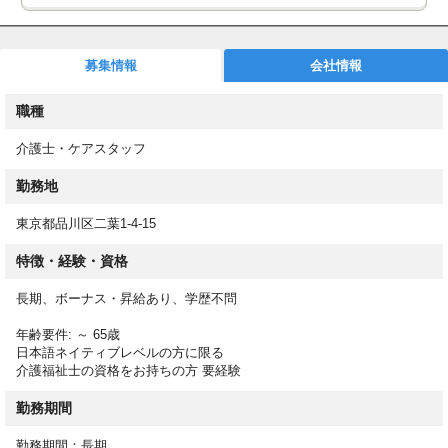
介護付有料＜業界最大手ベネッセ運営＞でのお仕事です
200以上の高齢者向けホームを全国展開、社員が「安心して、長
く、働きやすい」職場づくりを目指して、さまざまな福利厚生・
募集情報
会社情報
各種制度を用意しています
職種
ご入居者様の介護・生活支援
介護士・ケアスタッフ
有料老人ホームでは、入居されている高齢者の方々をご入居者様
と呼ぶのが一般的です。
勤務地
ただ単に日常生活の支援をするという観点で介護を行うのではな
東京都品川区二葉1-4-15
く、100人いれば、100通りの生活があることを念頭に、好きな
特徴・経験・資格
ことや嫌いなこと、趣味や大切にしている生活習慣を一人ひとり
のライフスタイルや価値観、人生観などの要望を実現させること
長期、ボーナス・昇給あり、学歴不問
も重要なミッションです。
年齢要件: ～ 65歳
日本語ネイティブレベルの方に限る
具体的には、ご入居者様の生活プラン（ケアプラン）の立案・実
介護福祉士の資格をお持ちの方 要経験
施。身体的な介助や身の回りの手伝い、アクティビティや行事の
勤務期間
企画・立案、などサービス提供の核として活躍を期待されていま
す。
勤務期間：長期