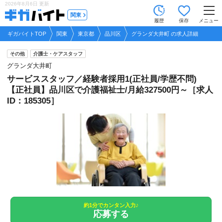
2026年8月6日
更新
tog
関東
履歴
保存
メニュー
nav
ギガバイトTOP
関東
東京都
品川区
グランダ大井町 の求人詳細
その他
介護士・ケアスタッフ
グランダ大井町
サービススタッフ／経験者採用1(正社員/学歴不問)
【正社員】品川区で介護福祉士/月給327500円～［求人
ID：185305］
約1分でカンタン入力♪
応募する