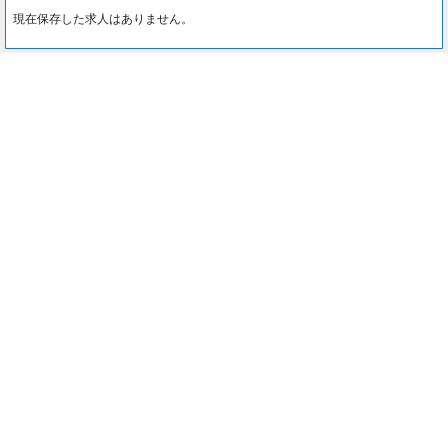
現在保存した求人はありません。
最近見た求人
0
約1分でカンタン入力♪
最近見た求人はありません。
応募する
注目コンテンツ