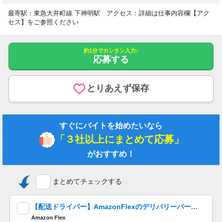
育児休暇有
最寄駅：東急大井町線 下神明駅 アクセス：詳細は仕事内容欄【アク
（前期特別休暇 3日
セス】をご参照ください
後期特別休暇 3日）
有給休暇 あり
約1分でカンタン入力♪
応募する
【給与詳細】
とりあえず保存
給与下限：月給 327,500円～
給与上限：月給 327,500円
基本給 147,500円
すぐにバイトを始めたいなら
資格手当 28,500円
「３社以上にまとめて応募」
（介護福祉士）21,500円
がおすすめ！
夜勤手当 5,000円／回・5回／月
処遇改善手当 21,000円
給与支払日 毎月末日締 翌月25日支払い
まとめてチェックする
昇給あり 年1回
【配送ドライバー】AmazonFlexのデリバリーパートナーを大量募集中！ 夕方以降４時間程度最大10,200円の報酬も可能!※単発OK！嬉しい「週払い」！
地域調整手当 75,500円
Amazon Flex