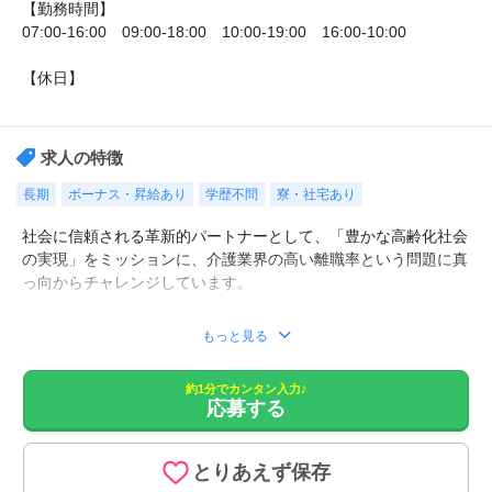
【勤務時間】
07:00-16:00 09:00-18:00 10:00-19:00 16:00-10:00
【休日】
シフト制/介護休暇あり/産前・産後休暇あり/育児休暇あり/
求人の特徴
長期
ボーナス・昇給あり
学歴不問
寮・社宅あり
社会に信頼される革新的パートナーとして、「豊かな高齢化社会
の実現」をミッションに、介護業界の高い離職率という問題に真
っ向からチャレンジしています。
■お一人お一人のご希望の条件を、専任の担当がじっくり伺っ
もっと見る
て、お勧めの求人をご紹介致します。
■職場の雰囲気など、詳細な情報もご紹介。
約1分でカンタン入力♪
■面接対策や、履歴の添削など、転職活動を全面的にサポート！
応募する
■非公開の特別求人もございます。
■LINEでの転職相談も行っております。
とりあえず保存
【仕事内容】