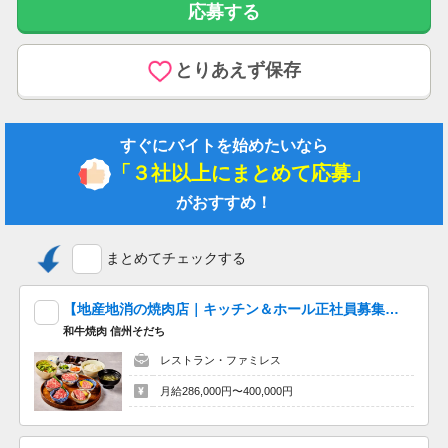
応募する
給与下限：月給 217,000円～
給与上限：月給 285,000円
とりあえず保存
基本給 170,000円～210,000円
資格・職務手当 6,000円～13,000円
すぐにバイトを始めたいなら
特定改善手当 3,000円～10,000円
夜勤手当 35,000円～42,000円
「３社以上にまとめて応募」
処遇改善支援手当 3,000円～10,000円
がおすすめ！
給与支払日 毎月末日締 翌月15日支払い
昇給あり 年1回（1.00％～2.00％／月）
まとめてチェックする
賞与あり 前年度実績 年2回・2.50ヶ月分
【地産地消の焼肉店｜キッチン＆ホール正社員募集】《月10日休みも可♪》資格支援制度有でスキルアップが目指せる！
【求人の特徴】
和牛焼肉 信州そだち
学歴不問/未経験者歓迎/昇給あり/40代活躍中/マイカー通勤可/社
内禁煙/育児休暇あり/女性活躍中
レストラン・ファミレス
月給286,000円〜400,000円
【特記事項】
長野県長野市の特養・介護職・正社員のお仕事 ！未経験OK、車
通勤OK、産休・育休の求人です♪