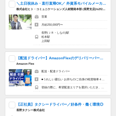
未経験OK！働きやすい環境と、やりがいのある職場です★
＼土日祝休み・直行直帰OK／ 外資系モバイルメーカーのラウンダー 携帯ショップの巡回スタッフ
未経験OK,車通勤OK,産休・育休,残業ほぼなし,社会保険完備
株式会社ヒト・コミュニケーションズ人材開発本部 (長野支店)/s2f26un6601
営業
学歴不問
月給250,000円〜
長野(ＪＲ・しなの)駅
松本駅
◆社員寮：単身用 なし、家族用 なし
上田駅
◆有給休暇：あり
◆車通勤：車通勤可 無料駐車場あり、通勤手当月上限25900円
【配送ドライバー】AmazonFlexのデリバリーパートナーを大量募集中！ ４時間程度最大6,800円の報酬も可能!※1単発OK！嬉しい「週払い」！
定年65歳
Amazon Flex
再雇用75歳まで
配送・配達ドライバー
退職金あり（勤続3年以上）
【年齢要件は雇用対策法 １号を適用の上、制限を設けていま
■うれしい週払い お持ちの/ご自身の軽貨物車４時間程度で最大6,800円の報酬が獲得可能！給与ではなく、委託業務に応じた報酬をお支払いする業務委託のお仕事です。うれしい週払い。 ※中部エリアで4-6月に稼働した場合を想定。地域により異なります。 ※報酬は規約にしたがい配達完了の15日後に支払いますが、可能な場合は、より早く、週払いで前週稼働分をお支払いします。 登録の際に、希望配達エリアを選択いただき、そのエリアでの業務を委託します（業務委託）。
す】
登録の際に、希望配達エリアを選択いただき、そのエリアでの業務を委託します（業務委託）。
本求人はライフワンズ株式会社が掲載している人材紹介求人で
す。
【正社員】タクシードライバー／好条件・働く環境◎
職業紹介事業者名：ライフワンズ株式会社
長野タクシー株式会社
事業許可番号：13-ユ-303765