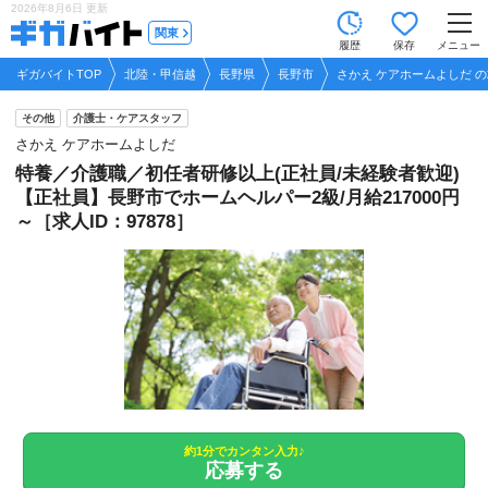
2026年8月6日
更新
tog
関東
履歴
保存
メニュー
nav
ギガバイトTOP
北陸・甲信越
長野県
長野市
さかえ ケアホームよしだ 
その他
介護士・ケアスタッフ
さかえ ケアホームよしだ
特養／介護職／初任者研修以上(正社員/未経験者歓迎)
【正社員】長野市でホームヘルパー2級/月給217000円
～［求人ID：97878］
約1分でカンタン入力♪
応募する