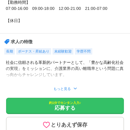
【勤務時間】
07:00-16:00 09:00-18:00 12:00-21:00 21:00-07:00
【休日】
シフト制
求人の特徴
長期
ボーナス・昇給あり
未経験歓迎
学歴不問
社会に信頼される革新的パートナーとして、「豊かな高齢化社会
の実現」をミッションに、介護業界の高い離職率という問題に真
っ向からチャレンジしています。
■お一人お一人のご希望の条件を、専任の担当がじっくり伺っ
もっと見る
て、お勧めの求人をご紹介致します。
■職場の雰囲気など、詳細な情報もご紹介。
約1分でカンタン入力♪
■面接対策や、履歴の添削など、転職活動を全面的にサポート！
応募する
■非公開の特別求人もございます。
■LINEでの転職相談も行っております。
とりあえず保存
【仕事内容】