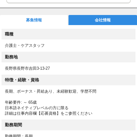
特養でのお仕事です
募集情報
会社情報
特別養護老人ホーム「ケアホームよしだ」における介護業務全般
を行います。
職種
・利用者様の、食事、入浴、排泄等の日常生活介助業務
介護士・ケアスタッフ
◎介護老人福祉施設（特別養護老人ホーム）29床
短期入所生活介護（ショートステイ）11床
勤務地
特別養護老人ホームで働く介護職は、高齢者や障がい者の日常生
活の自立を支援するサービス提供を中心に行います。
長野県長野市吉田3-13-27
特徴・経験・資格
食事・入浴・排泄などの生活全般にわたって必要な介助を行うだ
長期、ボーナス・昇給あり、未経験歓迎、学歴不問
けでなく、散歩や買い物の援助、行事やレクリエーションの実
施、利用者の家族の介護方法のアドバイスを行うことも大切な仕
年齢要件: ～ 65歳
事です。
日本語ネイティブレベルの方に限る
詳細は仕事内容欄【応募資格】をご参照ください
勤務期間
【応募資格】
介護福祉士 実務者研修（ヘルパー1級） 初任者研修（ヘルパー2
勤務期間：長期