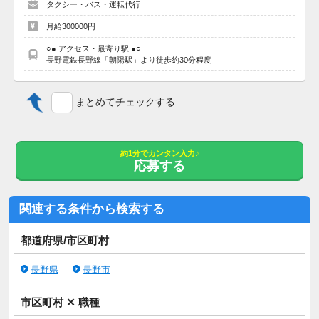
タクシー・バス・運転代行
月給300000円
情報提供元：
Workgate(ワークゲート株式会社)
○● アクセス・最寄り駅 ●○
長野電鉄長野線「朝陽駅」より徒歩約30分程度
まとめてチェックする
約1分でカンタン入力♪
応募する
関連する条件から検索する
都道府県/市区町村
長野県
長野市
市区町村 ✕ 職種