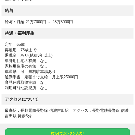
級）の資格をお持ちの方
※応募の際に、保有資格をご記載いただくと、選考がスムーズで
給与
す。
給与：月給 21万7000円 ～ 28万5000円
待遇・福利厚生
【勤務時間】
07:00-16:00
定年 65歳
09:00-18:00
再雇用 75歳まで
12:00-21:00
退職金 あり(勤続3年以上)
21:00-07:00休憩時間（日勤） 60分
単身用住宅の有無 なし
休憩時間（夜勤） 120分
家族用住宅の有無 なし
車通勤 可 無料駐車場あり
通勤手当 定額まで支給 月上限25900円
育児休暇取得実績 なし
【休日】
利用可能な託児所 なし
シフト制
介護休暇有
アクセスについて
産前・産後休暇有
育児休暇有
最寄駅：長野電鉄長野線 信濃吉田駅 アクセス：長野電鉄長野線 信濃
有給休暇 あり
吉田駅 徒歩6分
約1分でカンタン入力♪
【給与詳細】