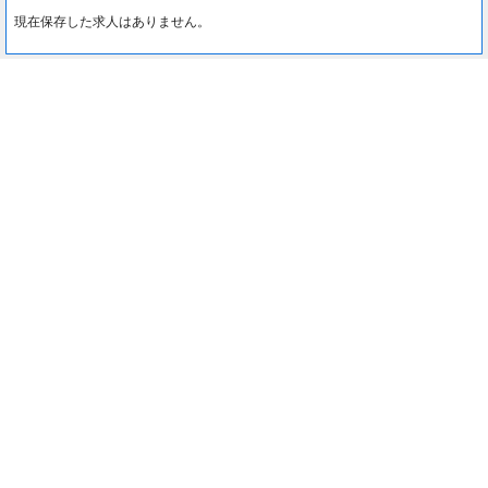
現在保存した求人はありません。
最近見た求人
0
約1分でカンタン入力♪
最近見た求人はありません。
応募する
注目コンテンツ