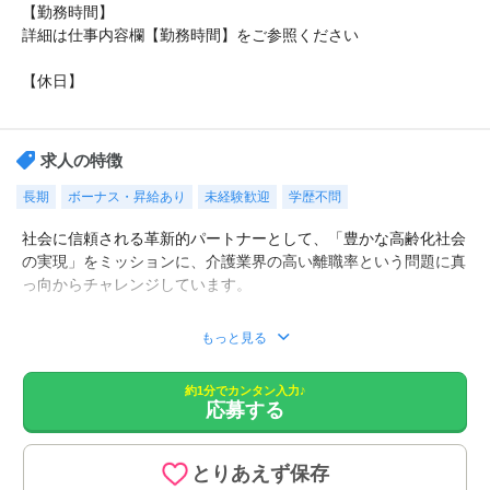
【勤務時間】
詳細は仕事内容欄【勤務時間】をご参照ください
【休日】
シフト制/産前・産後休暇あり/育児休暇あり/有給休暇 あり
求人の特徴
長期
ボーナス・昇給あり
未経験歓迎
学歴不問
社会に信頼される革新的パートナーとして、「豊かな高齢化社会
の実現」をミッションに、介護業界の高い離職率という問題に真
っ向からチャレンジしています。
■お一人お一人のご希望の条件を、専任の担当がじっくり伺っ
もっと見る
て、お勧めの求人をご紹介致します。
■職場の雰囲気など、詳細な情報もご紹介。
約1分でカンタン入力♪
■面接対策や、履歴の添削など、転職活動を全面的にサポート！
応募する
■非公開の特別求人もございます。
■LINEでの転職相談も行っております。
とりあえず保存
【仕事内容】