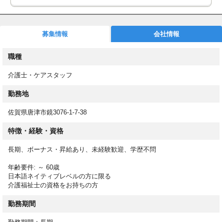
介護付有料でのお仕事です
募集情報
会社情報
介護付有料老人ホームでの入居者の介護業務全般
職種
有料老人ホームでは、入居されている高齢者の方々をご入居者様
と呼ぶのが一般的です。
介護士・ケアスタッフ
ただ単に日常生活の支援をするという観点で介護を行うのではな
勤務地
く、100人いれば、100通りの生活があることを念頭に、好きな
ことや嫌いなこと、趣味や大切にしている生活習慣を一人ひとり
佐賀県唐津市鏡3076-1-7-38
のライフスタイルや価値観、人生観などの要望を実現させること
特徴・経験・資格
も重要なミッションです。
長期、ボーナス・昇給あり、未経験歓迎、学歴不問
具体的には、ご入居者様の生活プラン（ケアプラン）の立案・実
年齢要件: ～ 60歳
施。身体的な介助や身の回りの手伝い、アクティビティや行事の
日本語ネイティブレベルの方に限る
企画・立案、などサービス提供の核として活躍を期待されていま
介護福祉士の資格をお持ちの方
す。
勤務期間