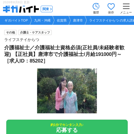
2026年8月6日
更新
tog
関東
履歴
保存
メニュー
nav
ギガバイトTOP
九州・沖縄
佐賀県
唐津市
ライフステイからつ の求人詳
その他
介護士・ケアスタッフ
ライフステイからつ
介護福祉士／介護福祉士資格必須(正社員/未経験者歓
迎) 【正社員】唐津市で介護福祉士/月給191000円～
［求人ID：85202］
約1分でカンタン入力♪
応募する