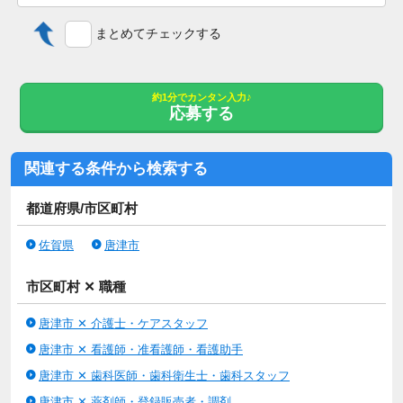
【特記事項】
佐賀県唐津市の介護付有料・介護福祉士・正社員のお仕事 ！未
まとめてチェックする
経験OK、車通勤OK、産休・育休の求人です♪
「長生きして良かった」と心から思ってもらえる施設を目指しま
す。
約1分でカンタン入力♪
未経験OK,車通勤OK,産休・育休,残業ほぼなし,社会保険完備
応募する
学歴不問
関連する条件から検索する
普通自動車免許（AT可）
都道府県/市区町村
◆社員寮：単身用 なし、家族用 なし
佐賀県
唐津市
◆有給休暇：あり
◆車通勤：車通勤可、通勤手当月上限5000円
市区町村 ✕ 職種
定年60歳
唐津市 ✕ 介護士・ケアスタッフ
再雇用65歳まで
唐津市 ✕ 看護師・准看護師・看護助手
退職金あり（勤続5年以上）
【年齢要件は雇用対策法 １号を適用の上、制限を設けていま
唐津市 ✕ 歯科医師・歯科衛生士・歯科スタッフ
す】
唐津市 ✕ 薬剤師・登録販売者・調剤