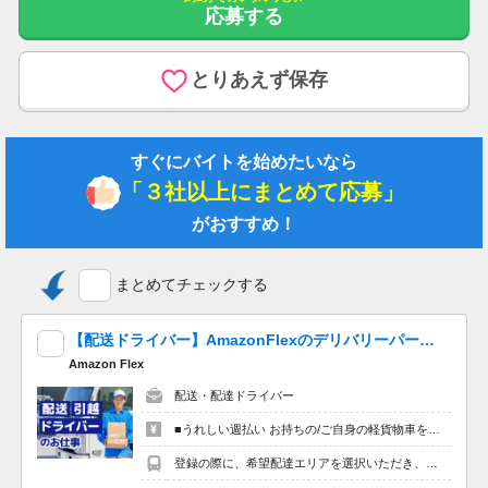
応募する
【給与詳細】
とりあえず保存
給与下限：月給 191,000円～
給与上限：月給 213,000円
すぐにバイトを始めたいなら
基本給 135,000円～145,000円
資格手当 15,000円
「３社以上にまとめて応募」
（介護福祉士）15,000円
がおすすめ！
夜勤手当 5,000円／回・4～5回／月
処遇改善手当 23,000円
職能給 19,800円
まとめてチェックする
給与支払日 毎月末日締 翌月20日支払い
【配送ドライバー】AmazonFlexのデリバリーパートナーを大量募集中！ 夕方以降４時間程度最大9,000円の報酬も可能!※単発OK！嬉しい「週払い」！
昇給あり 年1回
Amazon Flex
賞与あり 前年度実績 年2回・2.5ヶ月分
配送・配達ドライバー
【求人の特徴】
■うれしい週払い お持ちの/ご自身の軽貨物車を使用する場合、４時間程度で最大7,400円。夕方以降の稼働※だと４時間程度で最9,000円の報酬が獲得可能！給与ではなく、委託業務に応じた報酬をお支払いする業務委託のお仕事です。うれしい週払い。 ※九州エリアで4-6月に１8時以降稼働した場合を想定。地域により異なります ※報酬は規約にしたがい配達完了の15日後に支払いますが、可能な場合は、より早く、週払いで前週稼働分をお支払いします。 登録の際に、希望配達エリアを選択いただき、そのエリアでの業務を委託します（業務委託）。
学歴不問/未経験者歓迎/昇給あり/40代活躍中/マイカー通勤可/社
内禁煙/育児休暇あり/女性活躍中
登録の際に、希望配達エリアを選択いただき、そのエリアでの業務を委託します（業務委託）。