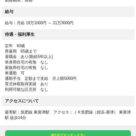
勤務期間：長期
【応募資格】
介護福祉士の資格をお持ちの方
給与
※応募の際に、保有資格をご記載いただくと、選考がスムーズで
す。
給与：月給 19万1000円 ～ 21万3000円
待遇・福利厚生
【勤務時間】
定年 60歳
08:30-17:30
再雇用 65歳まで
07:00-16:00
退職金 あり(勤続5年以上)
09:30-18:30
単身用住宅の有無 なし
10:00-19:00
家族用住宅の有無 なし
17:00-09:00休憩時間（日勤） 60分
車通勤 可
通勤手当 定額まで支給 月上限5000円
休憩時間（夜勤） 120分時間外 月平均1時間
育児休暇取得実績 あり
時間外月平均1時間程度
利用可能な託児所 なし
アクセスについて
【休日】
シフト制
最寄駅：筑肥線 東唐津駅 アクセス：ＪＲ筑肥線（姪浜-唐津） 東唐津
産前・産後休暇有
駅 徒歩14分
育児休暇有
有給休暇 あり
約1分でカンタン入力♪