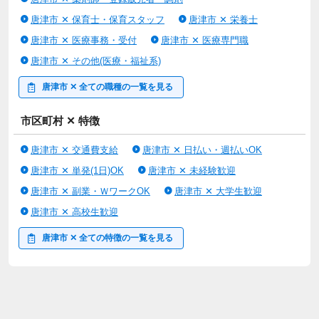
唐津市 ✕ 保育士・保育スタッフ
唐津市 ✕ 栄養士
本求人はライフワンズ株式会社が掲載している人材紹介求人で
す。
唐津市 ✕ 医療事務・受付
唐津市 ✕ 医療専門職
職業紹介事業者名：ライフワンズ株式会社
唐津市 ✕ その他(医療・福祉系)
事業許可番号：13-ユ-303765
唐津市 ✕ 全ての職種の一覧を見る
情報提供元：
市区町村 ✕ 特徴
Workgate(ワークゲート株式会社)
唐津市 ✕ 交通費支給
唐津市 ✕ 日払い・週払いOK
唐津市 ✕ 単発(1日)OK
唐津市 ✕ 未経験歓迎
唐津市 ✕ 副業・ＷワークOK
唐津市 ✕ 大学生歓迎
唐津市 ✕ 高校生歓迎
唐津市 ✕ 全ての特徴の一覧を見る