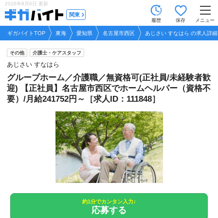
2026年8月6日
更新
tog
関東
履歴
保存
メニュー
nav
ギガバイトTOP
東海
愛知県
名古屋市西区
あじさい すなはら の求人詳細
その他
介護士・ケアスタッフ
あじさい すなはら
グループホーム／介護職／無資格可(正社員/未経験者歓
迎) 【正社員】名古屋市西区でホームヘルパー（資格不
要）/月給241752円～［求人ID：111848］
約1分でカンタン入力♪
応募する