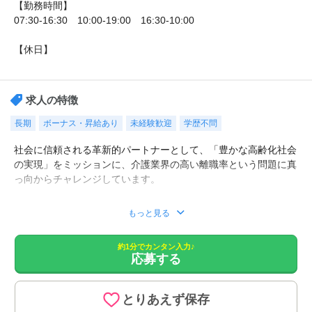
【勤務時間】
07:30-16:30 10:00-19:00 16:30-10:00
【休日】
シフト制/有給休暇 あり
求人の特徴
長期
ボーナス・昇給あり
未経験歓迎
学歴不問
社会に信頼される革新的パートナーとして、「豊かな高齢化社会
の実現」をミッションに、介護業界の高い離職率という問題に真
っ向からチャレンジしています。
■お一人お一人のご希望の条件を、専任の担当がじっくり伺っ
もっと見る
て、お勧めの求人をご紹介致します。
■職場の雰囲気など、詳細な情報もご紹介。
約1分でカンタン入力♪
■面接対策や、履歴の添削など、転職活動を全面的にサポート！
応募する
■非公開の特別求人もございます。
■LINEでの転職相談も行っております。
とりあえず保存
【仕事内容】