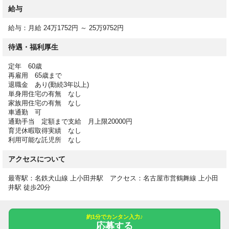
のできる2級課程取得者が福祉現場で多くを占めているのが現状
給与
です。学歴・職歴よりも仕事に対する知識と技術、前向きな姿勢
や責任感が最重要視され、自身の健康管理や体力維持も必要とな
給与：月給 24万1752円 ～ 25万9752円
る職業です。
待遇・福利厚生
定年 60歳
【勤務時間】
再雇用 65歳まで
07:30-16:30
退職金 あり(勤続3年以上)
10:00-19:00
単身用住宅の有無 なし
16:30-10:00休憩時間（日勤） 60分
家族用住宅の有無 なし
休憩時間（夜勤） 180分時間外 月平均2時間
車通勤 可
時間外月平均2時間程度
通勤手当 定額まで支給 月上限20000円
育児休暇取得実績 なし
利用可能な託児所 なし
【休日】
アクセスについて
シフト制
有給休暇 あり
最寄駅：名鉄犬山線 上小田井駅 アクセス：名古屋市営鶴舞線 上小田
井駅 徒歩20分
【給与詳細】
約1分でカンタン入力♪
応募する
給与下限：月給 241,752円～