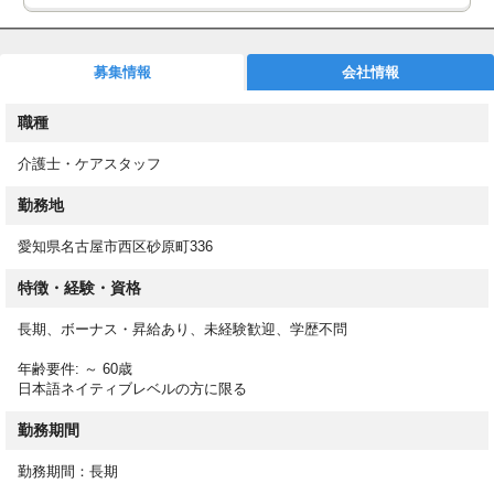
グループホームでのお仕事です
全職員に向けての研修や資格取得補助制度が構築されています。
認知症についても初級・中級・上級へと進みながら少しでも高い
募集情報
会社情報
知識・技術を持って ご利用者様へのよりよい支援を行えるよう
バックアップを行います。扶養手当や、住宅手当など福利厚生も
職種
充実！
介護士・ケアスタッフ
認知症対応型共同生活介護において介護業務全般
勤務地
介護職の仕事は、高齢者や身体が不自由な方の身のまわりお手伝
い（掃除や洗濯などの生活援助など）が中心です。現場で活躍す
愛知県名古屋市西区砂原町336
るには訪問介護員（ホームヘルパー）の資格を取得（都道府県知
特徴・経験・資格
事の指定する訪問介護員養成所で福祉サービスの基本視点と制
度、介護に関する基本的知識と方法の講義、実技を規定時間受
長期、ボーナス・昇給あり、未経験歓迎、学歴不問
講）する必要があります。
年齢要件: ～ 60歳
日本語ネイティブレベルの方に限る
また、その後、現場の見学・介護実習・ホームヘルプサービス同
勤務期間
行訪問の実習も行います。
勤務期間：長期
資格には１級～3級課程があり、身体介護、移動介助と家庭援助