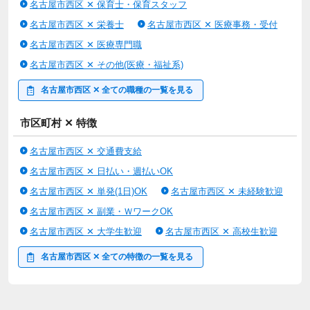
再雇用65歳まで
名古屋市西区 ✕ 保育士・保育スタッフ
退職金あり（勤続3年以上）
名古屋市西区 ✕ 栄養士
名古屋市西区 ✕ 医療事務・受付
【年齢要件は雇用対策法 １号を適用の上、制限を設けていま
名古屋市西区 ✕ 医療専門職
す】
名古屋市西区 ✕ その他(医療・福祉系)
本求人はライフワンズ株式会社が掲載している人材紹介求人で
名古屋市西区 ✕ 全ての職種の一覧を見る
す。
職業紹介事業者名：ライフワンズ株式会社
事業許可番号：13-ユ-303765
市区町村 ✕ 特徴
名古屋市西区 ✕ 交通費支給
情報提供元：
名古屋市西区 ✕ 日払い・週払いOK
Workgate(ワークゲート株式会社)
名古屋市西区 ✕ 単発(1日)OK
名古屋市西区 ✕ 未経験歓迎
名古屋市西区 ✕ 副業・ＷワークOK
名古屋市西区 ✕ 大学生歓迎
名古屋市西区 ✕ 高校生歓迎
名古屋市西区 ✕ 全ての特徴の一覧を見る