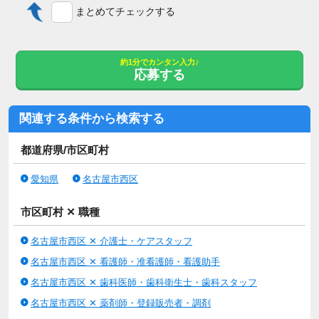
まとめてチェックする
【求人の特徴】
学歴不問/未経験者歓迎/昇給あり/40代活躍中/マイカー通勤可/社
内禁煙/女性活躍中/無資格歓迎
約1分でカンタン入力♪
応募する
【特記事項】
愛知県名古屋市西区のグループホーム・介護職・正社員のお仕事
！無資格可、未経験OK、車通勤OKの求人です♪
関連する条件から検索する
☆無資格の方も資格取得制度で取得可能☆介護職募集☆
無資格可,未経験OK,車通勤OK,住宅手当あり,残業ほぼなし,社会
都道府県/市区町村
保険完備
愛知県
名古屋市西区
学歴不問
市区町村 ✕ 職種
名古屋市西区 ✕ 介護士・ケアスタッフ
◆社員寮：単身用 なし、家族用 なし
名古屋市西区 ✕ 看護師・准看護師・看護助手
◆有給休暇：あり
◆車通勤：車通勤可、通勤手当月上限20000円
名古屋市西区 ✕ 歯科医師・歯科衛生士・歯科スタッフ
名古屋市西区 ✕ 薬剤師・登録販売者・調剤
定年60歳