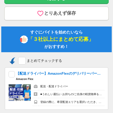
給与上限：月給 259,752円
とりあえず保存
基本給 178,752円～188,752円
資格手当 2,000円～10,000円
（初任者研修（ヘルパー2級））2,000円
（実務者研修（ヘルパー1級））5,000円
すぐにバイトを始めたいなら
（介護福祉士）10,000円
「３社以上にまとめて応募」
夜勤手当 4,000円／回・6回／月
がおすすめ！
精勤手当 10,000円
住宅手当 15,000円
扶養手当 （配偶者）15,000円（子）10,000円
まとめてチェックする
年末年始手当 3,000円／回
職能手当（固定残業代） 27,000円
【配送ドライバー】AmazonFlexのデリバリーパートナーを大量募集中！ 夕方以降４時間程度最大10,000円の報酬も可能!※単発OK！嬉しい「週払い」！
給与支払日 毎月末日締 当月末日支払い
Amazon Flex
昇給あり 年1回
配送・配達ドライバー
■うれしい週払い お持ちの/ご自身の軽貨物車を使用する場合、４時間程度で最大8,800円。夕方以降の稼働※だと４時間程度で最10,000円の報酬が獲得可能！給与ではなく、委託業務に応じた報酬をお支払いする業務委託のお仕事です。うれしい週払い。 ※関西エリアで4-6月に１8時以降稼働した場合を想定。地域により異なります。 ※報酬は規約にしたがい配達完了の15日後に支払いますが、可能な場合は、より早く、週払いで前週稼働分をお支払いします。 登録の際に、希望配達エリアを選択いただき、そのエリアでの業務を委託します（業務委託）。
社内研修参加手当 3,000円／回
（職能手当は時間外労働の有無にかかわらず固定残業代として支
登録の際に、希望配達エリアを選択いただき、そのエリアでの業務を委託します（業務委託）。
給し18時間を超える時間外労働分は追加で支給）賞与あり 前年
度実績 年3回・2ヶ月分