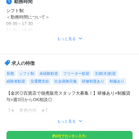
勤務時間
シフト制
＜勤務時間について＞
09:30～17:30
11:45～19:45
もっと見る
【期間】長期（3ヶ月以上）
【日数】土日含むシフト制（週3日相談可）
求人の特徴
【時間】①9:30-17:30 ②11:45-19:45（実働7時間・休憩1時間）
長期
シフト制
未経験歓迎
フリーター歓迎
主婦(夫)歓迎
経験者歓迎
交通費支給
社会保険完備
研修制度あり
制服あり
＊長期（3ヶ月以上）のお仕事です！
週3日～4日
【金沢◎百貨店で佃煮販売スタッフ大募集！】研修あり×制服貸
与×週3日からOK相談◎
【★ 業務内容 ★】
もっと見る
◆◇◆◇◆◇◆◇◆◇◆◇◆◇◆◇
金沢市内の百貨店で
佃煮の
約1分でカンタン入力♪