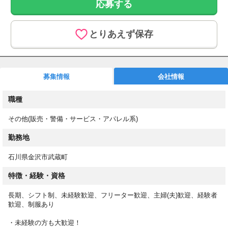
応募する
販売スタッフ大募集！
研修あり×制服貸与×週3日からOK◎
◆◇◆◇◆◇◆◇◆◇◆◇◆◇◆◇
とりあえず保存
金沢市内の百貨店にて、
佃煮の販売を
お任せします。
募集情報
会社情報
お客様へのお声がけから
商品のご案内・レジ・
職種
ラッピングまで担当します。
その他(販売・警備・サービス・アパレル系)
■ お仕事内容
・お客様へのお声がけ・接客
勤務地
・商品案内
・レジ
石川県金沢市武蔵町
特徴・経験・資格
■ このお仕事のポイント
◎ 時給1,200円＋交通費支給
長期、シフト制、未経験歓迎、フリーター歓迎、主婦(夫)歓迎、経験者
◎ 丁寧な研修あり
歓迎、制服あり
◎ 制服貸与あり
◎ 週3日など勤務日数相談OK
・未経験の方も大歓迎！