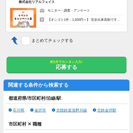
株式会社リアルフェイス
＼ここで培った経験を活かせます／
モニター・調査・アンケート
書店・ドラッグストア・家具屋・家電量販店・ホームセンター・
百貨店・ブランドショップ
【オシゴト1件：1,500円～】 完全出来高制です！ アンケートに答えて報酬GET★
飲食店（イタリアン、フレンチ、和食・洋食、中華レストラン、
居酒屋、焼肉、ラーメン店など）
コンビニ・スーパー・ファストフード店
まとめてチェックする
【【 応募後の流れについて 】】
▽応募
約1分でカンタン入力♪
応募する
▽ヒアリングシートを記入
▽ご登録
▽面接
関連する条件から検索する
▽ご入社
都道府県/市区町村/沿線/駅
＊ヒアリングシートは15個の項目に答えるだけです！
＊履歴書は必要ありません！
石川県
金沢市
北陸鉄道浅野川線
北鉄金沢駅
＊WEB面接もOK！スマホで面接できます！
市区町村 ✕ 職種
＜ 何でもご相談ください！ ＞
はじめてのお仕事だからこそ、不安や疑問もたくさんあると思い