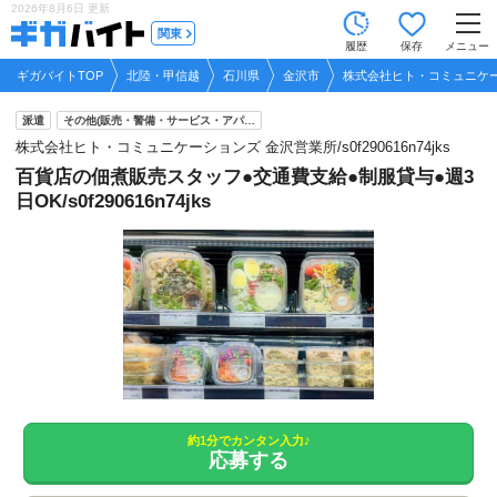
2026年8月6日
更新
tog
関東
履歴
保存
メニュー
nav
ギガバイトTOP
北陸・甲信越
石川県
金沢市
株式会社ヒト・コミュニケーション
派遣
その他(販売・警備・サービス・アパ…
株式会社ヒト・コミュニケーションズ 金沢営業所/s0f290616n74jks
百貨店の佃煮販売スタッフ●交通費支給●制服貸与●週3
日OK/s0f290616n74jks
約1分でカンタン入力♪
応募する