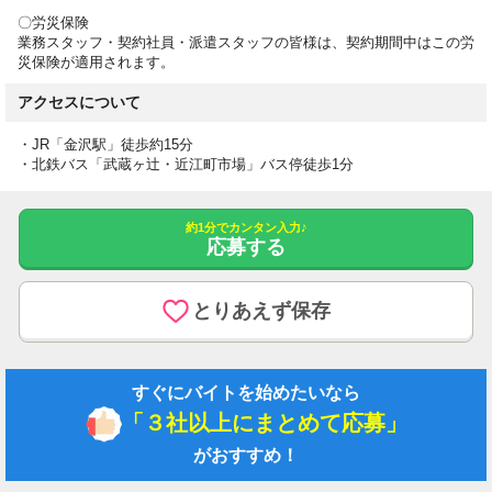
〇労災保険
◆丁寧にサポートします！◆
業務スタッフ・契約社員・派遣スタッフの皆様は、契約期間中はこの労
お仕事さがしには不安がつきもの。
災保険が適用されます。
私たちは、お仕事を探すみなさまの気持ちに寄り添って、丁寧に
アクセスについて
サポートすることを大切にしています。
どんな些細なご質問でも大丈夫です〇何でもご相談くださいね。
・JR「金沢駅」徒歩約15分
・北鉄バス「武蔵ヶ辻・近江町市場」バス停徒歩1分
◆研修制度・福利厚生制度が充実しています！◆
みなさまが安心して働けるよう、研修・育成サポートに力を入れ
ています。
約1分でカンタン入力♪
応募する
80％以上の方が未経験からお仕事をスタートしていますよ！
働くお仕事に合わせて受講できる研修メニューはさまざまです。
ぜひご相談ください。
とりあえず保存
ブランクのある方・未経験の方も、ビジネスマナーからしっかり
と学ぶことができますので、ご安心ください。
また、ご就業後もフォローアップ研修やキャリアアップ研修など
をご用意しています。
すぐにバイトを始めたいなら
「３社以上にまとめて応募」
◆お友達紹介制度について◆
最大3万円プレゼント！
がおすすめ！
友人紹介キャンペーン実施中です！