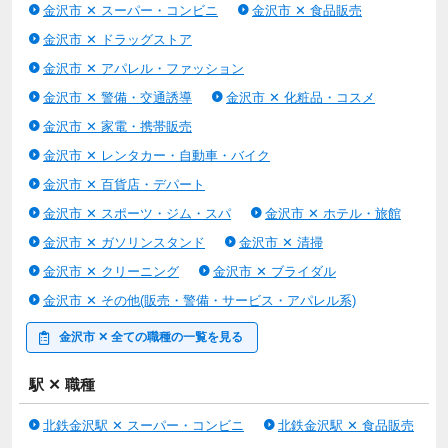
金沢市 ✕ スーパー・コンビニ
金沢市 ✕ 食品販売
ます。
気になることやご質問は、事前のお問合せや面接時にご確認くだ
金沢市 ✕ ドラッグストア
さいね〇
金沢市 ✕ アパレル・ファッション
丁寧にお応えします！
金沢市 ✕ 警備・交通誘導
金沢市 ✕ 化粧品・コスメ
金沢市 ✕ 家電・携帯販売
金沢市 ✕ レンタカー・自動車・バイク
金沢市 ✕ 百貨店・デパート
金沢市 ✕ スポーツ・ジム・スパ
金沢市 ✕ ホテル・旅館
金沢市 ✕ ガソリンスタンド
金沢市 ✕ 清掃
金沢市 ✕ クリーニング
金沢市 ✕ ブライダル
金沢市 ✕ その他(販売・警備・サービス・アパレル系)
金沢市 ✕ 全ての職種の一覧を見る
駅 ✕ 職種
北鉄金沢駅 ✕ スーパー・コンビニ
北鉄金沢駅 ✕ 食品販売