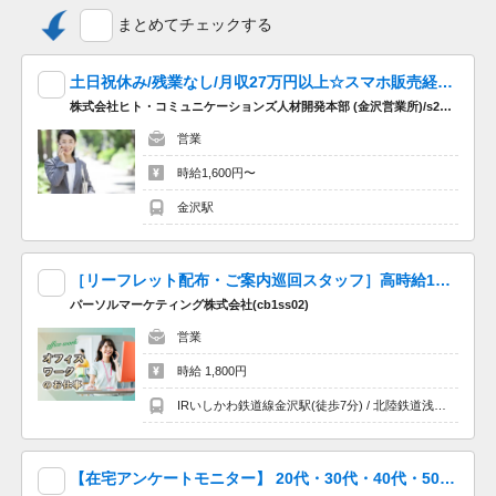
お仕事を探しているご友人の方がいれば必見！
まとめてチェックする
ご友人が登録から3カ月以内に弊社で15回勤務すると
なんと…！あなたとご友人に1万円ずつ支給！
さらに…！ご友人の経験スキルにより、あなたに＋2万円プレゼ
土日祝休み/残業なし/月収27万円以上☆スマホ販売経験が活かせる店舗巡回＠石川
ント♪
株式会社ヒト・コミュニケーションズ人材開発本部 (金沢営業所)/s2f29samu0520
営業
・。'.・。'.・。'.・。'.・。'.・。'.・。
時給1,600円〜
＼こんな方にもオススメ／
金沢駅
販売・接客関連のお仕事をしたことがある方（レジ打ち・会計業
務・商品ディスプレイ・値札付け・在庫管理・棚卸しなど）
接客スキル・接客マナーを磨きたい方
［リーフレット配布・ご案内巡回スタッフ］高時給1800円｜日払いOK｜土日休み｜未経験OK！|PMK26-9006447/18840 20代・30代活躍中！
店舗経営・マーケティングに興味のある方
パーソルマーケティング株式会社(cb1ss02)
レストラン・ホテルでのホールスタッフ・キッチンスタッフ経験
者
営業
コールセンター・テレフォンアポインター・カスタマーセンタ
時給 1,800円
ー・カスタマーサポートでの勤務経験がある方
Uターン・Iターン希望の方
IRいしかわ鉄道線金沢駅(徒歩7分) / 北陸鉄道浅野川線七ツ屋駅(徒歩12分) / 北陸鉄道石川線野町駅(車15分)
子育て卒業により社会復帰・職場復帰をお考えの方
ママさんスタッフ・パパさんスタッフが働いている職場をお探し
の方
【在宅アンケートモニター】 20代・30代・40代・50代の会社員・主婦（夫）活躍中♪Wワーク・扶養内OK！即日勤務が可能です！
スキルアップ・キャリアアップしたい方