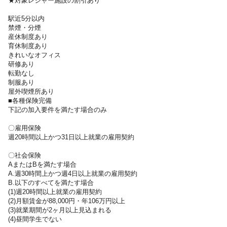
★対象レジャー施設の割引あり
【研修について！】
駅近5分以内
丁寧な研修があります◎
禁煙・分煙
先輩スタッフが優しく教えてくれる
産休制度あり
環境です。
育休制度あり
きれいなオフィス
【制服について！】
研修あり
転勤なし
ユニフォームが貸与されます◎
制服あり
屋外喫煙所あり
・。'.・。'.・。'.・。'.・。'.・。'.・。
■各種保険完備
【+αでお伝えしたいこと】
下記の加入要件を満たす場合のみ
◆ヒト・コミュニケーションズのご紹介◆
株式会社ヒト・コミュニケーションズは、東証プライム市場上場
〇雇用保険
週20時間以上かつ31日以上就業の雇用契約
の株式会社ヒト・コミュニケーションズ・ホールディングスを
100％親会社に持つ、人材サービス会社です。
〇社会保険
空港でのお仕事、販売・接客、コールセンター、軽作業、イベン
AまたはBを満たす場合
トスタッフなど、さまざまな職種へのご就業をサポートしていま
A.週30時間上かつ週4日以上就業の雇用契約
す。
B.以下のすべてを満たす場合
特に、ここ最近では、関西国際空港、大阪空港（伊丹空港）、神
(1)週20時間以上就業の雇用契約
(2)月額賃金が88,000円・年106万円以上
戸空港など関西エリアの空港でのお仕事や、日本全国のメイン空
(3)就業期間が2ヶ月以上見込まれる
港（成田空港、羽田空港、千歳空港など）のサポートも多く行っ
(4)昼間学生でない
ています。