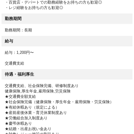
・百貨店・デパートでの勤務経験をお持ちの方も歓迎◎
・レジ経験をお持ちの方も歓迎◎
■ こんな方が活躍中！
・百貨店・デパートでの勤務経験をお持ちの方、大歓迎！
勤務期間
・レジ経験をお持ちの方も歓迎◎
・未経験からお仕事をはじめたい方
勤務期間：長期
・。'.・。'.・。'.・。'.・。'.・。'.・。
給与
【★ 採用担当より ★】
給与：1,200円〜
交通費支給
研修あり◎制服貸与×週3日からOK相談可×社会保険完備×百貨店
の惣菜・佃煮販売のお仕事です♪
待遇・福利厚生
【シフトについて】
交通費支給、社会保険完備、研修制度あり
2パターンの勤務時間があります。
健康保険,厚生年金,雇用保険,労災保険
①早番：9:30から17:30
★交通費全額支給
★社会保険完備（健康保険・厚生年金・雇用保険・労災保険）
②遅番：11:45-19:45
★有給休暇あり（規定による）
（実働7時間・休憩1時間）
★産前産後休業・育児休業制度あり
土日含むシフト制。
★労働組合加入制度あり
週3日希望など、勤務日数は
★慶弔休暇あり
ご相談ください◎
★結婚・出産お祝い金あり