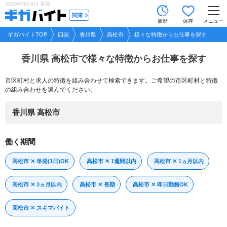
2026年8月9日
更新
tog
関東
履歴
保存
メニュー
nav
ギガバイトTOP
四国
香川県
高松市
様々な特徴からお仕事を探す
香川県 高松市で
様々な特徴からお仕事を探す
市区町村と求人の特徴を組み合わせて検索できます。ご希望の市区町村と特徴
の組み合わせを選んでください。
香川県 高松市
働く期間
高松市 ✕ 単発(1日)OK
高松市 ✕ 1週間以内
高松市 ✕ 1ヵ月以内
高松市 ✕ 3ヵ月以内
高松市 ✕ 長期
高松市 ✕ 即日勤務OK
高松市 ✕ スキマバイト