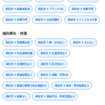
高松市 ✕ 経験者歓迎
高松市 ✕ ブランクOK
高松市 ✕ 年齢不問
高松市 ✕ 学歴不問
高松市 ✕ 女性活躍中
高松市 ✕ ＰＣスキル不要
福利厚生・待遇
高松市 ✕ 交通費支給
高松市 ✕ 寮・社宅あり
高松市 ✕ まかない
高松市 ✕ 社会保険完備
高松市 ✕ 社員登用あり
高松市 ✕ 社員割引あり
高松市 ✕ 託児所あり
高松市 ✕ 研修制度あり
高松市 ✕ 体験・見学OK
高松市 ✕ 家庭の事情で休み相談OK
高松市 ✕ 産休・育休制度あり
高松市 ✕ 転勤なし
高松市 ✕ 資格手当・取得支援あり