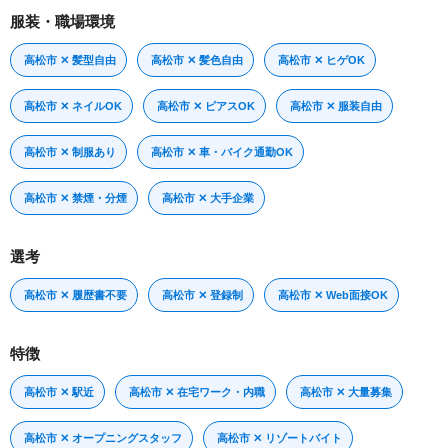
服装・職場環境
高松市 ✕ 髪型自由
高松市 ✕ 髪色自由
高松市 ✕ ヒゲOK
高松市 ✕ ネイルOK
高松市 ✕ ピアスOK
高松市 ✕ 服装自由
高松市 ✕ 制服あり
高松市 ✕ 車・バイク通勤OK
高松市 ✕ 禁煙・分煙
高松市 ✕ 大手企業
選考
高松市 ✕ 履歴書不要
高松市 ✕ 登録制
高松市 ✕ Web面接OK
特徴
高松市 ✕ 駅近
高松市 ✕ 在宅ワーク・内職
高松市 ✕ 大量募集
高松市 ✕ オープニングスタッフ
高松市 ✕ リゾートバイト