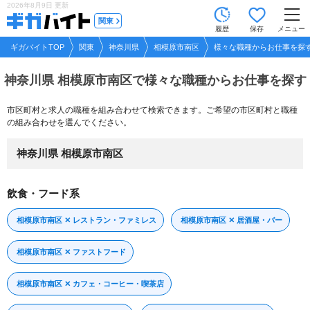
2026年8月9日
更新
tog
関東
履歴
保存
メニュー
nav
ギガバイトTOP
関東
神奈川県
相模原市南区
様々な職種からお仕事を探
神奈川県 相模原市南区で
様々な職種からお仕事を探す
市区町村と求人の職種を組み合わせて検索できます。ご希望の市区町村と職種
の組み合わせを選んでください。
神奈川県 相模原市南区
飲食・フード系
相模原市南区 ✕ レストラン・ファミレス
相模原市南区 ✕ 居酒屋・バー
相模原市南区 ✕ ファストフード
相模原市南区 ✕ カフェ・コーヒー・喫茶店