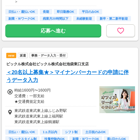
＞
【月収例】
281600円（時給1600円×8h×22日)
日払い・週払いOK
長期
即日勤務OK
平日のみOK
副業・ＷワークOK
残業月20時間以下
未経験歓迎
新卒・第二新卒歓迎
7：00～19：00で1日4ｈ～、週3～5日(週20h
フリーター歓迎
以上)
応募へ進む
★シフト例：9-18時、7-11時、8-12時、9-16時
など
★平日のみ/午前/夕方/扶養内/パート/フル/短時
間など相談OK！
★短期2ヶ月～長期歓迎！
new
派遣
事務・データ入力・受付
ピックル株式会社ピックル株式会社池袋東口支店
＜20名以上募集★＞マイナンバーカードの申請に伴
うデータ入力
時給1600円〜1600円
交通費：一部支給
★交通費規定支給
東武鉄道東武東上線ふじみ野駅
＼ 日収例♪ ／
東武鉄道東武東上線上福岡駅
￣￣￣￣￣￣￣￣
東武鉄道東武東上線鶴瀬駅
▼1日8hのフルタイムの場合
時給1600円×1日8h
日払い・週払いOK
1ヵ月以内
シフト制
土日祝のみOK
＝日収1万2800円
フレックスタイム制
扶養控除内OK
副業・ＷワークOK
週1日からOK