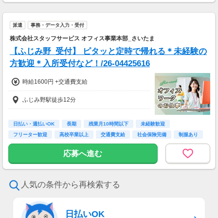
派遣
事務・データ入力・受付
株式会社スタッフサービス オフィス事業本部_さいたま
【ふじみ野_受付】 ピタッと定時で帰れる＊未経験の
方歓迎＊入所受付など！/26-04425616
時給1600円 +交通費支給
ふじみ野駅徒歩12分
日払い・週払いOK
長期
残業月10時間以下
未経験歓迎
フリーター歓迎
高校卒業以上
交通費支給
社会保険完備
制服あり
応募へ進む
人気の条件から再検索する
日払いOK