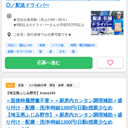
◎／配送ドライバー
★完全出来高制（売上の90～95％）
★8割以上のドライバーさんが月収55万円以上
★支度金5～25万円補助あり（規定有）
ご自宅～直行直帰でお仕事可能です★
★選べる入社祝い金アリ
⇒「初回稼働1か月後に3万円」or「1年後に10
万円」or「2年後に20万円」選べます！
日払い・週払いOK
長期
シフト制
時間・曜日相談OK
副業・ＷワークOK
朝
昼
夕方
夜
1日100～130件程度配達する方がほとんど♪
ご都合にあわせてルートや個数は調整可能！
応募へ進む
※1日2万円保証の案件もあり！
【支払方法】
＊週払い可能（勤務の翌週にお支払い）
new
派遣
その他(軽作業・製造・倉庫・建築・…
＊現金手渡し・日払いご相談OK
＊前払い制度あり（稼働分のみ）
【埼玉県ふじみ野市】Iruma345
＊確定申告支援あり
＜面接時履歴書不要＞＜厨房内カンタン調理補助＞盛
【日収例】
り付け・配膳・洗浄/時給1300円/日勤/残業少なめ
売上2万1600円（1個160円×135個）×90％=約
【埼玉県ふじみ野市】＜厨房内カンタン調理補助＞盛
1万9000円
り付け・配膳・洗浄/時給1300円/日勤/残業少なめ
【月額報酬例】