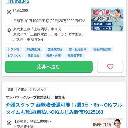
_Iruma345
売上65万2800円(1個160円×170個×24日)×90％
=58万7520円
時給1300
※上記は一例です。
日額平均1万400円/月額(20日)20万8000円/残込
(10h)22万4250円
東武東上線「上福岡駅」車10分
東武バス「上福岡駅西口」発「ホンダ学園前」
★応募資格★
バス停下車 徒歩5分
※18歳以上
※学生は応募不可（卒業見込みで、社会人予定
シフト制
車・バイク・自転車通勤可（無料駐車場有 ※敷
未経験歓迎
交通費支給
寮・社宅あり
社会保険完備
の方は卒業後に派遣登録が可能です。）
地内徒歩1分）
ピアスOK
服装自由
禁煙・分煙
履歴書不要
応募へ進む
派遣
介護士・ケアスタッフ
マンパワーグループ株式会社 川越支店
介護スタッフ 経験者優遇可能！/週3日・6h～OK/フル
タイムも歓迎/週払いOK/ふじみ野市/9125163
【経験者】時給1,800円～
※交通費全額