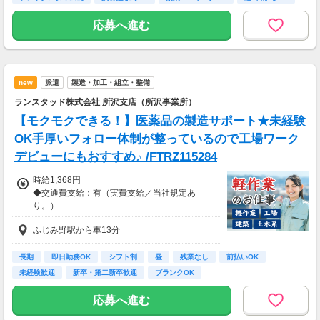
短時間OK
＼ 月収例♪ ／
応募へ進む
￣￣￣￣￣￣￣￣
▼週5日、1日8hの場合
日収1万2800円×月22日
＝月収28万1600円
new
派遣
製造・加工・組立・整備
※上記目安金額となります。
ランスタッド株式会社 所沢支店（所沢事業所）
特別な資格やスキルなしでも高収入が叶います
【モクモクできる！】医薬品の製造サポート★未経験
◎
OK手厚いフォロー体制が整っているので工場ワーク
「スキマ時間でサクッと稼ぎたい」
デビューにもおすすめ♪ /FTRZ115284
「レギュラー勤務で安定収入を得たい」
という方も大歓迎です！！
時給1,368円
◆交通費支給：有（実費支給／当社規定あ
り。）
ふじみ野駅から車13分
長期
即日勤務OK
シフト制
昼
残業なし
前払いOK
未経験歓迎
新卒・第二新卒歓迎
ブランクOK
応募へ進む