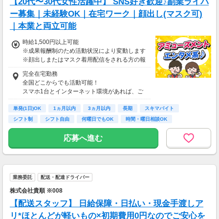
【20代〜30代女性活躍中】 SNS好き歓迎♪副業ライバ
ー募集｜未経験OK｜在宅ワーク｜顔出し(マスク可)
｜本業と両立可能
時給1,500円以上可能
※成果報酬制のため活動状況により変動します
※顔出しまたはマスク着用配信をされる方の報
酬基準となります
完全在宅勤務
【収入例】
全国どこからでも活動可能！
■事務職Aさん（週3日・月50時間程度）
スマホ1台とインターネット環境があれば、ご
月収8万円～15万円
自宅からスタートできます。
■営業職Bさん（週4日・月80時間程度）
単発(1日)OK
通勤時間ゼロだから、本業やプライベートとの
1ヵ月以内
3ヵ月以内
長期
スキマバイト
月収15万円～25万円
両立もラクラク♪
シフト制
シフト自由
何曜日でもOK
時間・曜日相談OK
■主婦Cさん（月100時間程度）
月収20万円以上
応募へ進む
現在活躍中のライバーの多くは会社員や主婦の
方。
本業や家庭と両立しながら副業として活動され
ています。
業務委託
配送・配達ドライバー
株式会社貴順 ※008
【配送スタッフ】 日給保障・日払い・現金手渡しア
リ*ほとんどが軽いもの×初期費用0円なのでご安心を