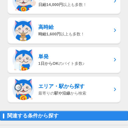
日給14,000円
以上も多数！
高時給
時給1,600円
以上も多数！
単発
1日からOK
のバイト多数♪
エリア・駅
から探す
最寄りの
駅や沿線
から検索
関連する条件から探す