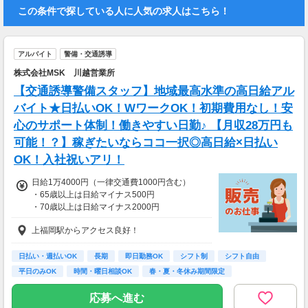
この条件で探している人に人気の求人はこちら！
アルバイト
警備・交通誘導
株式会社MSK 川越営業所
【交通誘導警備スタッフ】地域最高水準の高日給アル
バイト★日払いOK！WワークOK！初期費用なし！安
心のサポート体制！働きやすい日勤♪ 【月収28万円も
可能！？】稼ぎたいならココ一択◎高日給×日払い
OK！入社祝いアリ！
日給1万4000円（一律交通費1000円含む）
・65歳以上は日給マイナス500円
・70歳以上は日給マイナス2000円
上福岡駅からアクセス良好！
＜交通誘導2級以上の資格をお持ちの方＞
日給1万4,000円（交通費一律1,000円を含む）
・65歳以上は日給マイナス500円
日払い・週払いOK
長期
即日勤務OK
シフト制
シフト自由
・70歳以上は日給マイナス1000円
平日のみOK
時間・曜日相談OK
春・夏・冬休み期間限定
※検定資格者として従事した場合、
副業・ＷワークOK
1勤務につき1000円支給します
応募へ進む