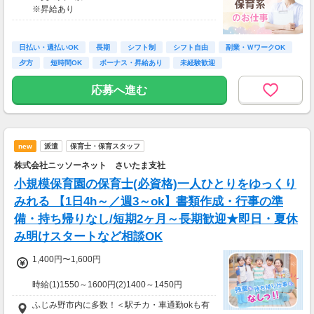
※昇給あり
≪収入例≫
◎日勤／経験者の場合
日払い・週払いOK
長期
シフト制
シフト自由
副業・ＷワークOK
・日収(1,800*8)円（時給1,800円×8h）
夕方
短時間OK
ボーナス・昇給あり
未経験歓迎
・月収316,800円（日収(1,800*8)円×月22回勤
務）
応募へ進む
※実働8時間以上からは更に時給25％UP
※スキルによって更にスタート時給がUPするこ
とも！
new
派遣
保育士・保育スタッフ
※資格手当あり（時給50円～UP/資格の種類に
よって異なる）
株式会社ニッソーネット さいたま支社
支払方法：週払い
小規模保育園の保育士(必資格)一人ひとりをゆっくり
※週払いOK（規定あり）
みれる 【1日4h～／週3～ok】書類作成・行事の準
→金曜日締め最短翌週火曜日にお給料GET♪
備・持ち帰りなし/短期2ヶ月～長期歓迎★即日・夏休
（稼働開始時は手続き完了次第となります）
み明けスタートなど相談OK
交通費：別途全額支給
1,400円〜1,600円
※車・バイク通勤に関して施設により異なる場
合あり（応相談）
時給(1)1550～1600円(2)1400～1450円
(1)週40ｈ以上
ふじみ野市内に多数！＜駅チカ・車通勤okも有
(2)週40ｈ未満