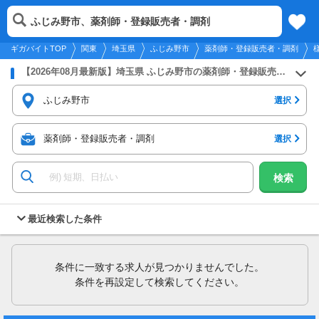
2026年8月7日
更新
tog
ふじみ野市、薬剤師・登録販売者・調剤
関東
履歴
保存
メニュー
nav
ギガバイトTOP
関東
埼玉県
ふじみ野市
薬剤師・登録販売者・調剤
【2026年08月最新版】埼玉県 ふじみ野市の薬剤師・登録販売者・調剤のバイト・アルバイト・パートの求人募集情報
ふじみ野市
選択
薬剤師・登録販売者・調剤
選択
検索
最近検索した条件
条件に一致する求人が見つかりませんでした。
条件を再設定して検索してください。