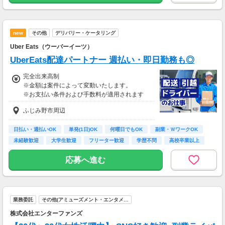
■65歳～69歳迄では他の年代と同じ現場でも
安全面・体力面の考慮により比較的低負荷の業
務、
new
その他
デリバリー・ケータリング
70歳以降では低負荷業務や季節により
相談の上短時間勤務をすることもあるため
Uber Eats（ウーバーイーツ）
給与が上記になる場合がございます。
UberEats配達パートナー 週払い・即日勤務も◎
完全出来高制
※金額は案件によって変動いたします。
※お支払い条件および手数料が適用されます
ふじみ野市周辺
日払い・週払いOK
単発(1日)OK
何曜日でもOK
副業・ＷワークOK
未経験歓迎
大学生歓迎
フリーター歓迎
学歴不問
高校卒業以上
応募へ進む
業務委託
その他(アミューズメント・エンタメ…
株式会社エンターファンズ