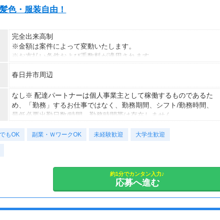
ト・髪色・服装自由！
完全出来高制
※金額は案件によって変動いたします。
※お支払い条件および手数料が適用されます
春日井市周辺
なし※ 配達パートナーは個人事業主として稼働するものであるた
め、「勤務」するお仕事ではなく、勤務期間、シフト/勤務時間、
最低必要出勤日数/時間、勤務時間帯は存在しません。
でもOK
副業・ＷワークOK
未経験歓迎
大学生歓迎
約1分でカンタン入力♪
応募へ進む