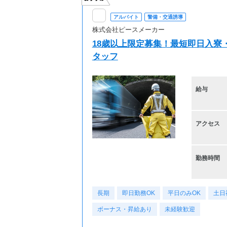
アルバイト
警備・交通誘導
株式会社ピースメーカー
18歳以上限定募集！最短即日入寮
タッフ
給与
アクセス
勤務時間
長期
即日勤務OK
平日のみOK
土日
ボーナス・昇給あり
未経験歓迎