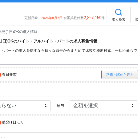
】
2,827,159
更新日時
2026年8月7日
全国掲載件数
件
求人検索
単発(1日)OKの求人情報
発(1日)OKのバイト・アルバイト・パートの求人募集情報
バイト・パートの求人を探すなら様々な条件からまとめて比較や横断検索、一括応募も
春日井市
路線・駅から選ぶ
給与
単発(1日)OK