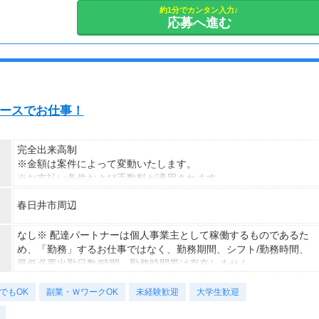
月5日×12ヶ月：年間60日
約1分でカンタン入力♪
応募へ進む
月10日×6か月：年間60日
月20日×3か月：年間60日
月20日×4か月：年間80日 などなど
◆実働8h、休憩1h
のペースでお仕事！
※現場によって勤務時間は変動いたします。
◆基本現場は土日祝休み
◆平日のみの勤務ですが、まれに土日祝の勤務をお願いする場合も
完全出来高制
ございます。その際も、スタッフ同士協力し合いながら働いてくれ
※金額は案件によって変動いたします。
ています♪
※お支払い条件および手数料が適用されます
春日井市周辺
なし※ 配達パートナーは個人事業主として稼働するものであるた
め、「勤務」するお仕事ではなく、勤務期間、シフト/勤務時間、
最低必要出勤日数/時間、勤務時間帯は存在しません。
でもOK
副業・ＷワークOK
未経験歓迎
大学生歓迎