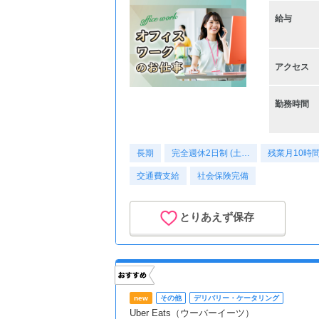
給与
アクセス
勤務時間
長期
完全週休2日制 (土…
残業月10時
交通費支給
社会保険完備
とりあえず保存
new
その他
デリバリー・ケータリング
Uber Eats（ウーバーイーツ）