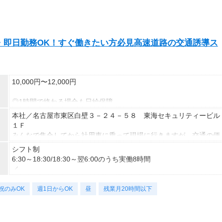
・即日勤務OK！すぐ働きたい方必見高速道路の交通誘導ス
10,000円〜12,000円
◎1時間で終わる場合も日給保障
◎交通誘導2級持ちの方は日給＋500円
本社／名古屋市東区白壁３－２４－５８ 東海セキュリティービル
１Ｆ
試用期間：30日
みんなで集合してから社用車に乗って現場に行きますが、交通の便
日給
もよく出社しやすいですよ！
シフト制
8,700円
もちろん車・バイク通勤もＯＫ◎
6:30～18:30/18:30～翌6:00のうち実働8時間
試用期間基本給：8,700円
入寮した方は下に降りるだけなので通勤０分でラクラクです♪
／
シフト制
入寮希望の方は週5日以上の勤務、通勤される方は週1日～の勤務
年間で60～90日勤務ができれば、
6:30～18:30
でＯＫです！
祝のみOK
月0日のタイミングがあっても大丈夫♪
週1日からOK
昼
残業月20時間以下
8.0
＼
実働8時間での日給となります
22:00～翌5:00の時間帯は給与25%アップ
【例えばこんな働き方できます！】