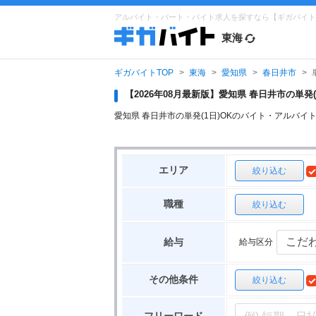
アルバイト・パート・バイト求人を探すなら【ギガバイト
東海
ギガバイトTOP
東海
愛知県
春日井市
【2026年08月最新版】愛知県 春日井市の単
愛知県 春日井市の単発(1日)OKのバイト・アル
エリア
絞り込む
職種
絞り込む
給与区分
給与
その他条件
絞り込む