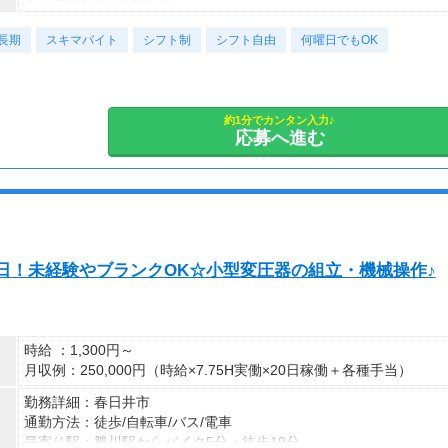
・仕事終わりの19時以降
月収20万円以上
・休日だけ
現在活躍中のライバーの多くは会社員や主婦の方。
長期
・スキマ時間だけ
スキマバイト
シフト制
シフト自由
何曜日でもOK
本業や家庭と両立しながら副業として活動されています。
など、ご自身のライフスタイルに合わせて活動できます。
副業として活動されている方が多数在籍しており、本業と両立しな
がら続けやすい環境です。
安定した活動を目指す方には、月30〜50時間以上の配信を推奨し
約1分でカンタン入力♪
応募へ進む
ています。
2日！未経験やブランクOK☆小型変圧器の組立・機械操作♪
時給 ：1,300円～
月収例：250,000円（時給×7.75H実働×20日稼働＋各種手当）
勤務詳細：春日井市
通勤方法：徒歩/自転車/バス/電車
最寄り駅：勝川駅からバイク5分・徒歩19分