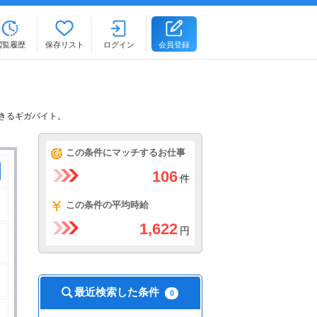
閲覧履歴
保存リスト
ログイン
会員登録
できるギガバイト。
この条件にマッチするお仕事
106
件
この条件の平均時給
1,622
円
最近検索した条件
0