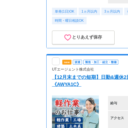
単発(1日)OK
1ヵ月以内
3ヵ月以内
時間・曜日相談OK
とりあえず保存
new
派遣
製造・加工・組立・整備
UTエージェント株式会社
【12月末までの短期】日勤&週休
《AWYA1C》
給与
アクセス