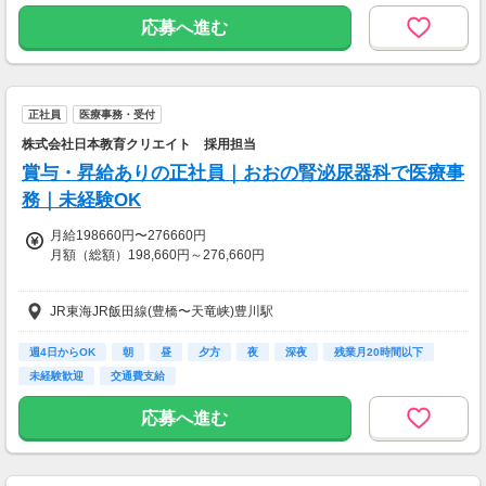
応募へ進む
正社員
医療事務・受付
株式会社日本教育クリエイト 採用担当
賞与・昇給ありの正社員｜おおの腎泌尿器科で医療事
務｜未経験OK
月給198660円〜276660円
月額（総額）198,660円～276,660円
【全員に支給】
JR東海JR飯田線(豊橋〜天竜峡)豊川駅
・特別手当
10,000円
週4日からOK
朝
昼
夕方
夜
深夜
残業月20時間以下
未経験歓迎
交通費支給
【対象者のみ】
応募へ進む
・資格手当
15,000円?35,000円