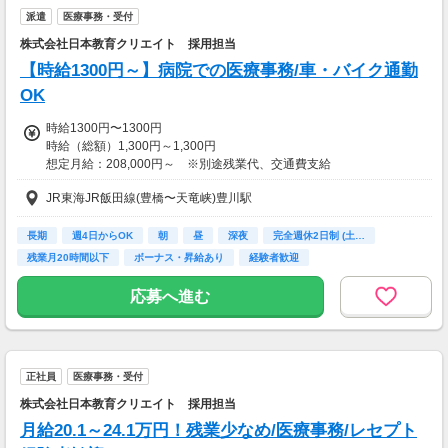
・勤務手当
派遣
医療事務・受付
1,000円?20,000円
・技術手当
株式会社日本教育クリエイト 採用担当
1,000円?20,000円
【時給1300円～】病院での医療事務/車・バイク通勤
【交通費】
OK
一部支給
時給1300円〜1300円
時給（総額）1,300円～1,300円
想定月給：208,000円～ ※別途残業代、交通費支給
（時給×8時間/週×20日/月で算出。月給例であり給与を保証するもので
JR東海JR飯田線(豊橋〜天竜峡)豊川駅
はありません）
昇給あり
長期
週4日からOK
朝
昼
深夜
完全週休2日制 (土…
【交通費】
残業月20時間以下
ボーナス・昇給あり
経験者歓迎
全額支給
応募へ進む
正社員
医療事務・受付
株式会社日本教育クリエイト 採用担当
月給20.1～24.1万円！残業少なめ/医療事務/レセプト