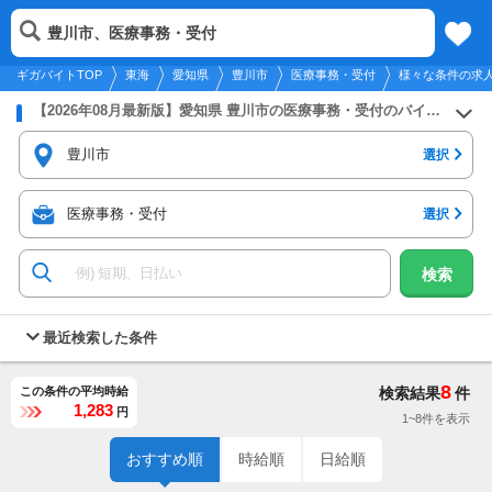
2026年8月6日
更新
tog
豊川市、医療事務・受付
東海
履歴
保存
メニュー
nav
ギガバイトTOP
東海
愛知県
豊川市
医療事務・受付
様々な条件の求
【2026年08月最新版】愛知県 豊川市の医療事務・受付のバイト・アルバイト・パートの求人募集情報
豊川市
選択
医療事務・受付
選択
検索
最近検索した条件
8
この条件の平均時給
検索結果
件
1,283
円
1~8件を表示
おすすめ順
時給順
日給順