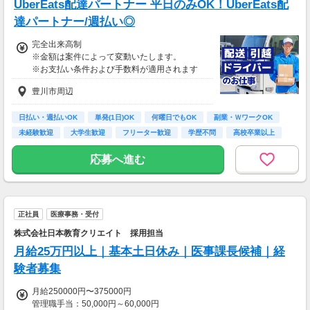
UberEats配達パートナー 平日のみOK！UberEats配
達パートナー/週払い◎
完全出来高制
※金額は案件によって変動いたします。
※お支払い条件および手数料が適用されます
豊川市周辺
日払い・週払いOK
単発(1日)OK
何曜日でもOK
副業・ＷワークOK
未経験歓迎
大学生歓迎
フリーター歓迎
学歴不問
高校卒業以上
応募へ進む
正社員
医療事務・受付
株式会社日本教育クリエイト 採用担当
月給25万円以上｜基本土日休み｜医事課長候補｜経
験者募集
月給250000円〜375000円
管理職手当：50,000円～60,000円