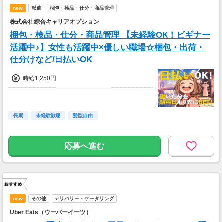
new
派遣
梱包・検品・仕分・商品管理
株式会社綜合キャリアオプション
梱包・検品・仕分・商品管理 【未経験OK！ビギナー
活躍中♪】女性も活躍中×優しい職場☆梱包・出荷・
仕分けなど/日払いOK
時給1,250円
長期
未経験歓迎
髪型自由
応募へ進む
new
その他
デリバリー・ケータリング
Uber Eats（ウーバーイーツ）