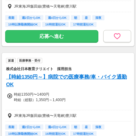
【交通費】
JR東海JR飯田線(豊橋〜天竜峡)豊川駅
一部支給
【交通費】
一部支給
長期
週2日からOK
週4日からOK
朝
昼
深夜
10時以降勤務開始OK
16時前退社OK
17時前退社OK
応募へ進む
派遣
医療事務・受付
株式会社日本教育クリエイト 採用担当
【時給1350円～】病院での医療事務/車・バイク通勤
OK
時給1350円〜1400円
時給（総額）1,350円～1,400円
【交通費】
JR東海JR飯田線(豊橋〜天竜峡)豊川駅
全額支給
長期
週2日からOK
週4日からOK
朝
昼
深夜
10時以降勤務開始OK
16時前退社OK
17時前退社OK