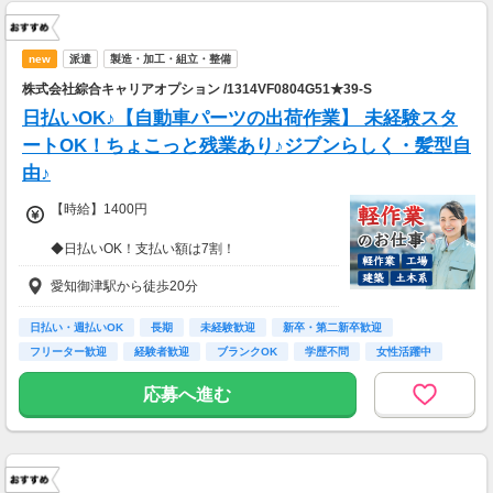
new
派遣
製造・加工・組立・整備
株式会社綜合キャリアオプション /1314VF0804G51★39-S
日払いOK♪【自動車パーツの出荷作業】 未経験スタ
ートOK！ちょこっと残業あり♪ジブンらしく・髪型自
由♪
【時給】1400円
◆日払いOK！支払い額は7割！
※規定・支払い条件有
愛知御津駅から徒歩20分
日払い・週払いOK
長期
未経験歓迎
新卒・第二新卒歓迎
フリーター歓迎
経験者歓迎
ブランクOK
学歴不問
女性活躍中
応募へ進む