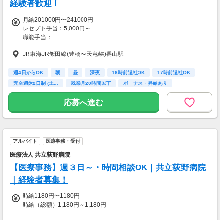
経験者歓迎！
月給201000円〜241000円
レセプト手当：5,000円～
職能手当：
入職7か月目より10,000円支給（試用期間中（６ヶ月）は3,000円）
JR東海JR飯田線(豊橋〜天竜峡)長山駅
※試用期間中も雇用形態は正社員です。
※試用期間中は職能手当3000円の支給、その他の給与は変動ありませ
週4日からOK
朝
昼
深夜
16時前退社OK
17時前退社OK
ん
完全週休2日制 (土…
残業月20時間以下
ボーナス・昇給あり
スキルに応じ最大50,000円
応募へ進む
ベースアップ手当：3,000円
家族手当：3,000円/人(扶養家族が対象です)
住宅手当：賃貸の場合、賃貸契約者に上限10,000円まで支給
業務手当：46,000円～ ※レセ経験3年程度
アルバイト
医療事務・受付
【レセ経験3年以上の一例】
医療法人 共立荻野病院
総支給24万円（年収350万円以上）
【医療事務】週３日～・時間相談OK｜共立荻野病院
【事務部門のリーダーを見込める人材の一例】
｜経験者募集！
総支給30万円（年収420万円以上）
時給1180円〜1180円
時給（総額）1,180円～1,180円
■賞与あり
■昇給あり