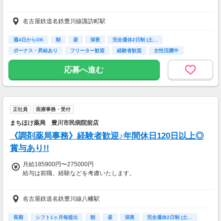
※ご経験やスキルを考慮し給与を決定します
名古屋鉄道名鉄豊川線諏訪町駅
■賞与あり
■昇給あり
週4日からOK
朝
昼
深夜
完全週休2日制 (土…
ボーナス・昇給あり
フリーター歓迎
経験者歓迎
女性活躍中
【交通費】
一部支給
応募へ進む
正社員
医療事務・受付
まちほけ薬局 豊川市民病院前店
《調剤薬局事務》経験者歓迎♪年間休日120日以上◎
賞与あり!!
月給185900円〜275000円
給与は前職、経験などを考慮いたします。
【交通費】
名古屋鉄道名鉄豊川線八幡駅
一部支給
長期
シフト1ヶ月毎提出
朝
昼
深夜
完全週休2日制 (土…