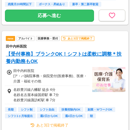
残業月20時間以下
ボーナス・昇給あり
新卒・第二新卒歓迎
応募へ進む
new
アルバイト
医療事務・受付
あと3日で掲載終了
田中内科医院
【受付事務】ブランクOK！シフトは柔軟に調整＊扶
養内勤務もOK
田中内科医院
[ア・パ]病院事務・病院受付(医療事務)、医療・
介護・福祉その他
[ア・パ]時給1,300円～
名鉄豊川線八幡駅 徒歩 4分
【試用期間】
名鉄名古屋本線国府駅 車 7分
■試用期間の有無：なし
名鉄豊川線諏訪町駅 車 7分
■昇給あり
長期
シフト制
シフト自由
扶養控除内OK
副業・ＷワークOK
シフト1ヶ月毎提出
週2日からOK
週4日からOK
朝
【交通費】
一部支給
あと3日で掲載終了
当社規定あり