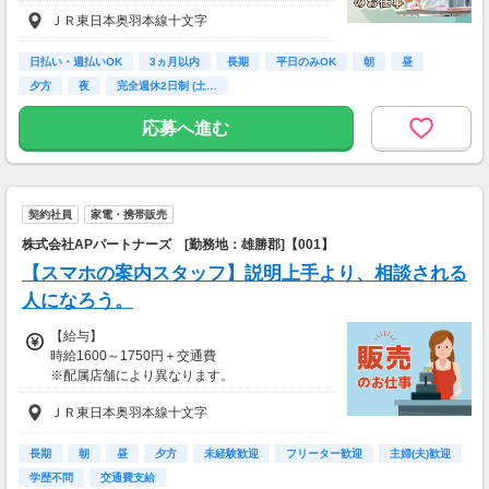
ＪＲ東日本奥羽本線十文字
◇◆ 月収例 ◆◇
・時給1100円×8ｈ×20日間＝月17万6000円
日払い・週払いOK
3ヵ月以内
長期
平日のみOK
朝
昼
「月○円稼ぎたい！」そんな私の希望を、
夕方
夜
完全週休2日制 (土…
スタッフサービスは、しっかり組んでお仕事を
紹介してくれました！
応募へ進む
働き方・収入・大事なことを実際の面接前に聞
けるのって心強い♪
【給与支払】
契約社員
家電・携帯販売
日払い
月払い給与の前払いが可能な福利厚生サービス
株式会社APパートナーズ [勤務地：雄勝郡]【001】
として、
【スマホの案内スタッフ】説明上手より、相談される
速払いサービス(日払いサービス)も導入してい
ます。
人になろう。
【給与】
18時までの申請で...
時給1600～1750円＋交通費
＼ 申請当日に給与振り込み！ ／
※配属店舗により異なります。
（18時以降の申請は翌9時までに振込となりま
※スキル・経験に応じて給与を決定いたします
す）
ＪＲ東日本奥羽本線十文字
≪ 各種手当 ≫
※承認済の勤怠実績に応じて申請が可能です。
◆時間外手当(実績分全額支給)
※その他規定あり（詳細は登録後にマイページ
長期
朝
昼
夕方
未経験歓迎
フリーター歓迎
主婦(夫)歓迎
◆賞与(年2回)+決算賞与(業績による)
よりご確認ください）
学歴不問
交通費支給