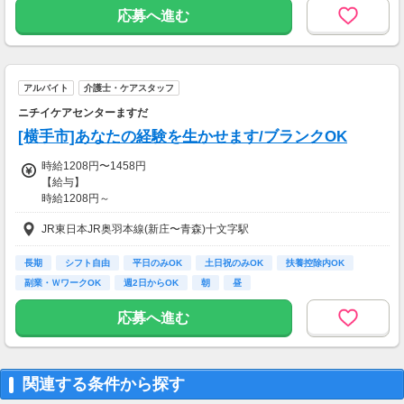
応募へ進む
【その他手当あり】
・各種資格手当(実践者研修、介護福祉士など)
・時間帯手当
・休日出勤手当 …など
アルバイト
介護士・ケアスタッフ
その他手当については面接時に
ニチイケアセンターますだ
ぜひおたずねください！
[横手市]あなたの経験を生かせます/ブランクOK
【交通費】
時給1208円〜1458円
一部支給
【給与】
時給1208円～
JR東日本JR奥羽本線(新庄〜青森)十文字駅
◆試用期間
有資格者：3ヶ月/雇用形態変更なし/給与変更なし
無資格者：3ヶ月/雇用形態変更なし/給与変更なし
長期
シフト自由
平日のみOK
土日祝のみOK
扶養控除内OK
副業・ＷワークOK
週2日からOK
朝
昼
◆残業代は１分単位で別途支給
応募へ進む
【その他手当あり】
・各種資格手当(実践者研修、介護福祉士など)
・時間帯手当
・休日出勤手当 …など
関連する条件から探す