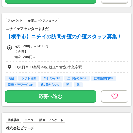
商品はご自宅に届くので、在宅で手軽に参加で
きます。
・案件数 ：10～20件
アルバイト
介護士・ケアスタッフ
・所要時間：10～20分
・謝礼金 ：1,500PT（1P＝1円）＋商品提供
ニチイケアセンターますだ
あり
【横手市】ニチイの訪問介護の介護スタッフ募集！
◆ クレジットカードの発行調査
時給1208円〜1458円
クレジットカードを発行し、発行スピードや手
【給与】
続きのしやすさを調査していただきます。最短
時給1208円～
5分で完了することもあり、高謝礼のため非常
に人気です。
JR東日本JR奥羽本線(新庄〜青森)十文字駅
◆試用期間
有資格者：3ヶ月/雇用形態変更なし/給与変更なし
・案件数 ：10～20件
無資格者：3ヶ月/雇用形態変更なし/給与変更なし
長期
シフト自由
平日のみOK
土日祝のみOK
扶養控除内OK
・所要時間：10～20分
副業・ＷワークOK
週2日からOK
朝
昼
・謝礼金 ：2,000～5,000PT
◆残業代は１分単位で別途支給
応募へ進む
◆ オンライン保険相談モニター
【その他手当あり】
オンラインで保険相談を体験し、サービス内容
・各種資格手当(実践者研修、介護福祉士など)
や担当者の対応をチェックしていただきます。
・時間帯手当
在宅で参加でき、謝礼も高めの案件です。
・休日出勤手当 …など
業務委託
モニター・調査・アンケート
・案件数 ：10～20件
その他手当については面接時に
株式会社ビサーチ
・所要時間：1～2時間
ぜひおたずねください！