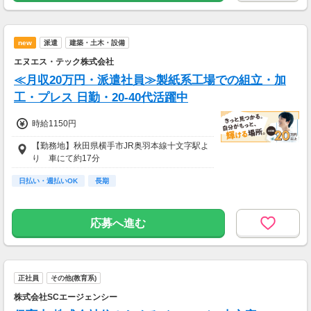
new
派遣
建築・土木・設備
エヌエス・テック株式会社
≪月収20万円・派遣社員≫製紙系工場での組立・加
工・プレス 日勤・20-40代活躍中
時給1150円
【勤務地】秋田県横手市JR奥羽本線十文字駅よ
り 車にて約17分
日払い・週払いOK
長期
応募へ進む
正社員
その他(教育系)
株式会社SCエージェンシー