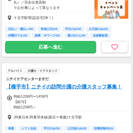
礼）／完全出来高制
※お仕事によって異なります
※アンケート回答後、内容確認・承認を経て謝
十文字駅周辺(在宅OK！)
礼をお支払いします
【お仕事の一例】
日払い・週払いOK
単発(1日)OK
平日のみOK
土日祝のみOK
◆ 美容サプリのお試しモニター
何曜日でもOK
副業・ＷワークOK
週1日からOK
未経験歓迎
話題の美容サプリをお得に体験し、リアルな感
大学生歓迎
想を送るだけ♪
応募へ進む
キレイになりながらポイントがもらえる、人気
のモニターです！
・案件数 ：20～30件
アルバイト
介護士・ケアスタッフ
・所要時間：10～20分
・謝礼金 ：500PT（1P＝1円）＋商品提供あ
ニチイケアセンターますだ
り
【横手市】ニチイの訪問介護の介護スタッフ募集！
◆ コスメのお試しモニター
時給1208円〜1458円
スキンケア・ヘアケア商品を実際に使ってレビ
【給与】
ュー！
時給1208円～
美容好きにぴったりの、楽しみながらできるお
仕事です。
JR東日本JR奥羽本線(新庄〜青森)十文字駅
◆試用期間
有資格者：3ヶ月/雇用形態変更なし/給与変更なし
・案件数 ：10～20件
無資格者：3ヶ月/雇用形態変更なし/給与変更なし
長期
シフト自由
平日のみOK
土日祝のみOK
扶養控除内OK
・所要時間：10～20分