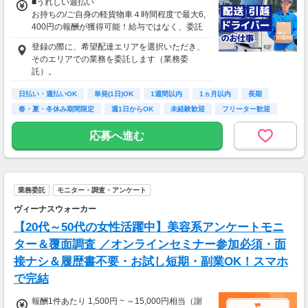
■うれしい週払い
お持ちの/ご自身の軽貨物車４時間程度で最大6,
400円の報酬が獲得可能！給与ではなく、委託
業務に応じた報酬をお支払いする業務委託のお
登録の際に、希望配達エリアを選択いただき、
仕事です。うれしい週払い。
そのエリアでの業務を委託します（業務委
※東北エリアで4-6月に稼働した場合を想定。
託）。
地域により異なります
※報酬は規約にしたがい配達完了の15日後に支
日払い・週払いOK
単発(1日)OK
1週間以内
1ヵ月以内
長期
払いますが、可能な場合は、より早く、週払い
春・夏・冬休み期間限定
週1日からOK
未経験歓迎
フリーター歓迎
で前週稼働分をお支払いします。
応募へ進む
登録の際に、希望配達エリアを選択いただき、
そのエリアでの業務を委託します（業務委
託）。
業務委託
モニター・調査・アンケート
ヴィーナスウォーカー
【20代～50代の女性活躍中】美容系アンケートモニ
ター＆覆面調査 ／オンラインセミナー参加必須・面
接ナシ＆履歴書不要・お試し短期・副業OK！スマホ
で完結
報酬1件あたり 1,500円 ~ ～15,000円相当（謝