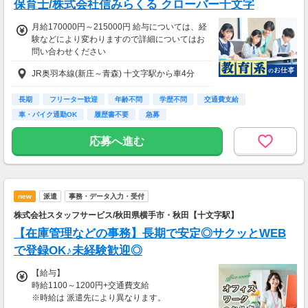
保育士/株式会社信みらくる クローバー十文字
月給170000円～215000円 給与については、経
験などにより変わりますので詳細についてはお
問い合わせください
JR奥羽本線(新庄～青森) 十文字駅から車4分
長期
フリーター歓迎
年齢不問
学歴不問
交通費支給
車・バイク通勤OK
履歴書不要
急募
応募へ進む
new
派遣
事務・データ入力・受付
株式会社スタッフサービス/秋田県横手市・秋田【十文字駅】
【在庫管理などの事務】長期で安定◎サクッとWEB
で登録OK♪未経験歓迎◎
【給与】
時給1100～1200円+交通費支給
※時給は 派遣先により異なります。