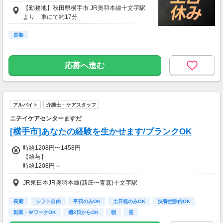
【勤務地】秋田県横手市 JR奥羽本線十文字駅
より 車にて約17分
長期
応募へ進む
アルバイト
介護士・ケアスタッフ
ニチイケアセンターますだ
[横手市]あなたの経験を生かせます/ブランクOK
時給1208円〜1458円
【給与】
時給1208円～
JR東日本JR奥羽本線(新庄〜青森)十文字駅
◆試用期間
有資格者：3ヶ月/雇用形態変更なし/給与変更なし
無資格者：3ヶ月/雇用形態変更なし/給与変更なし
長期
シフト自由
平日のみOK
土日祝のみOK
扶養控除内OK
副業・ＷワークOK
週2日からOK
朝
昼
◆残業代は１分単位で別途支給