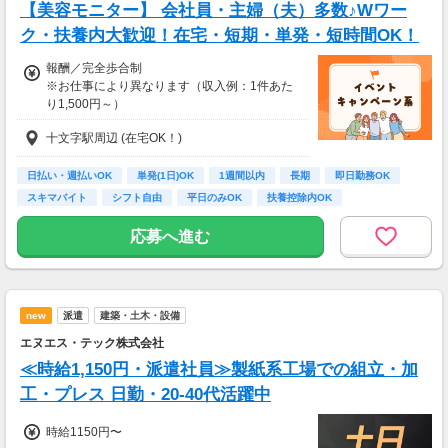
・謝礼金 ：2,000～5,000PT
【美容モニター】 会社員・主婦（夫）多数♪Wワー
【交通費】
ク・扶養内大歓迎！在宅・短期・単発・短時間OK！
★今だけ！お得なキャンペーン実施中★
一部支給
電話セミナーに参加 ＆ モニター応募完了で、
報酬／完全歩合制
全員に1,000PTプレゼント！（1PT＝1円）
※お仕事により異なります（収入例：1件あた
り1,500円～）
十文字駅周辺 (在宅OK！)
・登録お祝い制度アリ★
最大11,500円GET（弊社規定による）
日払い・週払いOK
単発(1日)OK
1週間以内
長期
即日勤務OK
スキマバイト
シフト自由
平日のみOK
扶養控除内OK
応募へ進む
new
派遣
建築・土木・設備
エヌエス・テック株式会社
≪時給1,150円・派遣社員≫製紙系工場での組立・加
工・プレス 日勤・20-40代活躍中
時給1150円〜