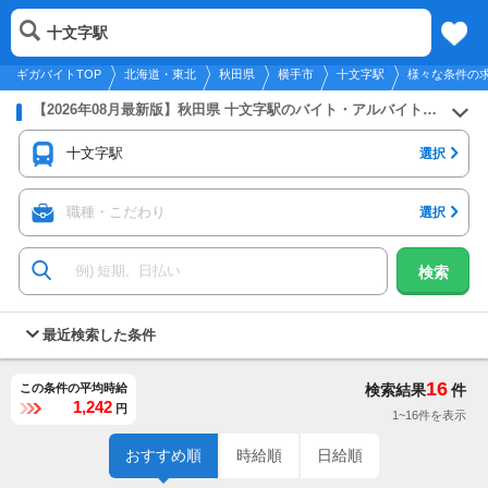
2026年8月7日
更新
tog
十文字駅
北海道・東北
履歴
保存
メニュー
nav
ギガバイトTOP
北海道・東北
秋田県
横手市
十文字駅
様々な条件の
【2026年08月最新版】秋田県 十文字駅のバイト・アルバイト・パートの求人募集情報
十文字駅
選択
職種・こだわり
選択
検索
最近検索した条件
16
この条件の平均時給
検索結果
件
1,242
円
1~16件を表示
おすすめ順
時給順
日給順