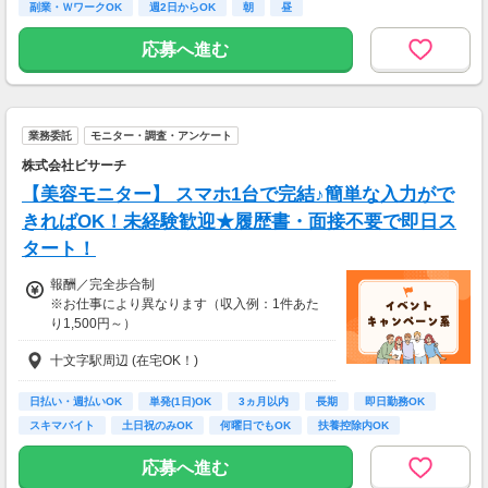
副業・ＷワークOK
週2日からOK
朝
昼
・謝礼金 ：500PT（1P＝1円）＋商品提供あ
◆残業代は１分単位で別途支給
り
応募へ進む
【その他手当あり】
◆ 生活に役立つサービスの調査
・各種資格手当(実践者研修、介護福祉士など)
保険相談・クレカ発行など、サービス体験後に
・時間帯手当
アンケートに回答するだけ！
・休日出勤手当 …など
高額謝礼も狙える人気ジャンルです。
業務委託
モニター・調査・アンケート
その他手当については面接時に
株式会社ビサーチ
・案件数 ：10～20件
ぜひおたずねください！
・所要時間：1～2時間
【美容モニター】 スマホ1台で完結♪簡単な入力がで
・謝礼 ：2,000～10,000PT（1P＝1円）
【交通費】
きればOK！未経験歓迎★履歴書・面接不要で即日ス
一部支給
タート！
★今だけ！お得なキャンペーン実施中★
電話セミナーに参加 & モニター応募完了で、A
報酬／完全歩合制
mazonギフトカード2,000円分をプレゼント！
※お仕事により異なります（収入例：1件あた
り1,500円～）
十文字駅周辺 (在宅OK！)
・登録お祝い制度では最大11,500円GETできま
す！
(弊社規定による)
日払い・週払いOK
単発(1日)OK
3ヵ月以内
長期
即日勤務OK
スキマバイト
土日祝のみOK
何曜日でもOK
扶養控除内OK
応募へ進む