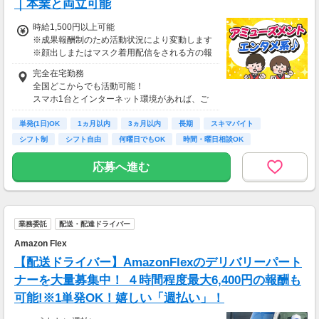
｜本業と両立可能
時給1,500円以上可能
※成果報酬制のため活動状況により変動します
※顔出しまたはマスク着用配信をされる方の報
酬基準となります
完全在宅勤務
【収入例】
全国どこからでも活動可能！
■事務職Aさん（週3日・月50時間程度）
スマホ1台とインターネット環境があれば、ご
月収8万円～15万円
自宅からスタートできます。
■営業職Bさん（週4日・月80時間程度）
単発(1日)OK
通勤時間ゼロだから、本業やプライベートとの
1ヵ月以内
3ヵ月以内
長期
スキマバイト
月収15万円～25万円
両立もラクラク♪
シフト制
シフト自由
何曜日でもOK
時間・曜日相談OK
■主婦Cさん（月100時間程度）
月収20万円以上
応募へ進む
現在活躍中のライバーの多くは会社員や主婦の
方。
本業や家庭と両立しながら副業として活動され
ています。
業務委託
配送・配達ドライバー
Amazon Flex
【配送ドライバー】AmazonFlexのデリバリーパート
ナーを大量募集中！ ４時間程度最大6,400円の報酬も
可能!※1単発OK！嬉しい「週払い」！