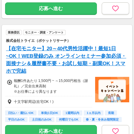
◆出張手当
◆慶弔見舞金支給 など
【交通費】
応募へ進む
※研修中(1ヶ月)も給与変動なし
別途一部支給
交通費支給（規定あり）
【給与支払】
月1回
業務委託
モニター・調査・アンケート
【交通費】
株式会社トライエ（ポケットリサーチ）
別途一部支給
【在宅モニター】20～40代男性活躍中！最短1日
└最安区間にて定期代月上限3万円
~OK！WEB登録のみ オンラインセミナー参加必須・
面接ナシ＆履歴書不要・お試し短期・副業OK！スマ
ホで完結
報酬1件あたり 1,500円 ~ ～15,000円相当（謝
礼）／完全出来高制
※お仕事により異なります
※アンケート回答後、内容確認・承認を経て謝
十文字駅周辺(在宅OK！)
礼をお支払いします
【お仕事の一例】
日払い・週払いOK
単発(1日)OK
1週間以内
1ヵ月以内
長期
◆ サプリのお試しモニター
平日のみOK
土日祝のみOK
何曜日でもOK
春・夏・冬休み期間限定
大手健康食品メーカーのサプリメントを実際に
試していただくお仕事です。
応募へ進む