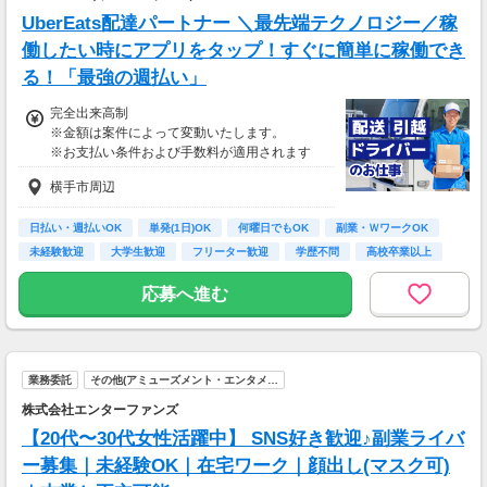
UberEats配達パートナー ＼最先端テクノロジー／稼
働したい時にアプリをタップ！すぐに簡単に稼働でき
る！「最強の週払い」
完全出来高制
※金額は案件によって変動いたします。
※お支払い条件および手数料が適用されます
横手市周辺
日払い・週払いOK
単発(1日)OK
何曜日でもOK
副業・ＷワークOK
未経験歓迎
大学生歓迎
フリーター歓迎
学歴不問
高校卒業以上
応募へ進む
業務委託
その他(アミューズメント・エンタメ…
株式会社エンターファンズ
【20代〜30代女性活躍中】 SNS好き歓迎♪副業ライバ
ー募集｜未経験OK｜在宅ワーク｜顔出し(マスク可)