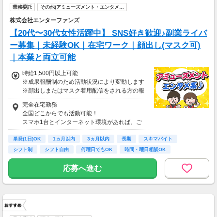
業務委託
その他(アミューズメント・エンタメ…
株式会社エンターファンズ
【20代〜30代女性活躍中】 SNS好き歓迎♪副業ライバ
ー募集｜未経験OK｜在宅ワーク｜顔出し(マスク可)
｜本業と両立可能
時給1,500円以上可能
※成果報酬制のため活動状況により変動します
※顔出しまたはマスク着用配信をされる方の報
酬基準となります
完全在宅勤務
【収入例】
全国どこからでも活動可能！
■事務職Aさん（週3日・月50時間程度）
スマホ1台とインターネット環境があれば、ご
月収8万円～15万円
自宅からスタートできます。
■営業職Bさん（週4日・月80時間程度）
単発(1日)OK
通勤時間ゼロだから、本業やプライベートとの
1ヵ月以内
3ヵ月以内
長期
スキマバイト
月収15万円～25万円
両立もラクラク♪
シフト制
シフト自由
何曜日でもOK
時間・曜日相談OK
■主婦Cさん（月100時間程度）
月収20万円以上
応募へ進む
現在活躍中のライバーの多くは会社員や主婦の
方。
本業や家庭と両立しながら副業として活動され
ています。