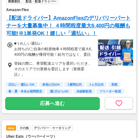
業務委託
配送・配達ドライバー
Amazon Flex
【配送ドライバー】AmazonFlexのデリバリーパート
ナーを大量募集中！ ４時間程度最大6,400円の報酬も
可能!※1単発OK！嬉しい「週払い」！
■うれしい週払い
お持ちの/ご自身の軽貨物車４時間程度で最大6,
400円の報酬が獲得可能！給与ではなく、委託
業務に応じた報酬をお支払いする業務委託のお
登録の際に、希望配達エリアを選択いただき、
仕事です。うれしい週払い。
そのエリアでの業務を委託します（業務委
※東北エリアで4-6月に稼働した場合を想定。
託）。
地域により異なります
※報酬は規約にしたがい配達完了の15日後に支
日払い・週払いOK
単発(1日)OK
1週間以内
1ヵ月以内
長期
払いますが、可能な場合は、より早く、週払い
春・夏・冬休み期間限定
週1日からOK
未経験歓迎
フリーター歓迎
で前週稼働分をお支払いします。
応募へ進む
登録の際に、希望配達エリアを選択いただき、
そのエリアでの業務を委託します（業務委
託）。
new
その他
デリバリー・ケータリング
Uber Eats（ウーバーイーツ）