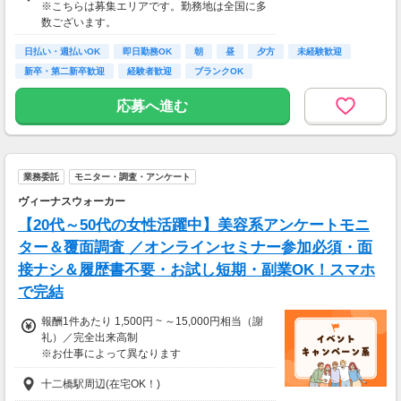
※こちらは募集エリアです。勤務地は全国に多
数ございます。
日払い・週払いOK
即日勤務OK
朝
昼
夕方
未経験歓迎
新卒・第二新卒歓迎
経験者歓迎
ブランクOK
応募へ進む
業務委託
モニター・調査・アンケート
ヴィーナスウォーカー
【20代～50代の女性活躍中】美容系アンケートモニ
ター＆覆面調査 ／オンラインセミナー参加必須・面
接ナシ＆履歴書不要・お試し短期・副業OK！スマホ
で完結
報酬1件あたり 1,500円 ~ ～15,000円相当（謝
礼）／完全出来高制
※お仕事によって異なります
※アンケート回答後、内容確認・承認を経て謝
十二橋駅周辺(在宅OK！)
礼をお支払いします