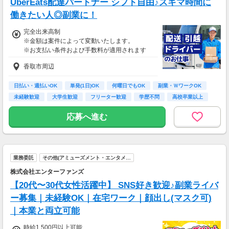
UberEats配達パートナー シフト自由♪スキマ時間に
70歳以降では低負荷業務や季節により
相談の上短時間勤務をすることもあるため
働きたい人◎副業に！
給与が上記になる場合がございます。
完全出来高制
※金額は案件によって変動いたします。
＜月収例＞
※お支払い条件および手数料が適用されます
月収27万円可能
（日給1万3,500円×月20日勤務）
香取市周辺
日払い・週払いOK
単発(1日)OK
何曜日でもOK
副業・ＷワークOK
未経験歓迎
大学生歓迎
フリーター歓迎
学歴不問
高校卒業以上
応募へ進む
業務委託
その他(アミューズメント・エンタメ…
株式会社エンターファンズ
【20代〜30代女性活躍中】 SNS好き歓迎♪副業ライバ
ー募集｜未経験OK｜在宅ワーク｜顔出し(マスク可)
｜本業と両立可能
時給1,500円以上可能