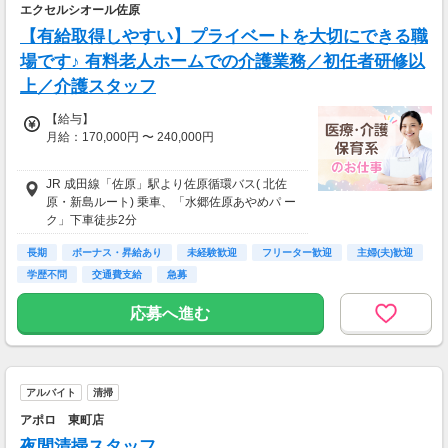
エクセルシオール佐原
【有給取得しやすい】プライベートを大切にできる職
場です♪ 有料老人ホームでの介護業務／初任者研修以
上／介護スタッフ
【給与】
月給：170,000円 〜 240,000円
【諸手当】
JR 成田線「佐原」駅より佐原循環バス( 北佐
調整手当：60,000円～83,100円
原・新島ルート) 乗車、「水郷佐原あやめパ ー
夜勤手当：8,000円／回
ク」下車徒歩2分
超過分は別途支給：8,000円／回
処遇改善手当：20,000円～30,000円
長期
ボーナス・昇給あり
未経験歓迎
フリーター歓迎
主婦(夫)歓迎
資格手当：8,000円(介護福祉士)
学歴不問
交通費支給
急募
応募へ進む
【昇給・賞与】
昇給：年1回
賞与：年2回
アルバイト
清掃
アポロ 東町店
夜間清掃スタッフ