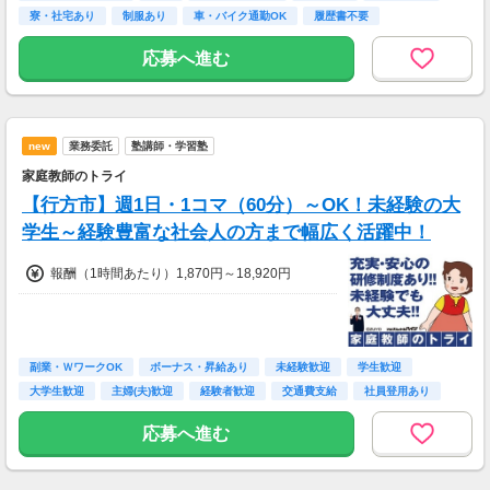
寮・社宅あり
制服あり
車・バイク通勤OK
履歴書不要
応募へ進む
new
業務委託
塾講師・学習塾
家庭教師のトライ
【行方市】週1日・1コマ（60分）～OK！未経験の大
学生～経験豊富な社会人の方まで幅広く活躍中！
報酬（1時間あたり）1,870円～18,920円
副業・ＷワークOK
ボーナス・昇給あり
未経験歓迎
学生歓迎
大学生歓迎
主婦(夫)歓迎
経験者歓迎
交通費支給
社員登用あり
応募へ進む