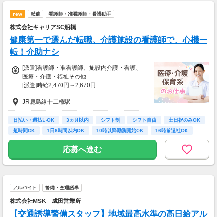
new
派遣
看護師・准看護師・看護助手
株式会社キャリアSC船橋
健康第一で選んだ転職。介護施設の看護師で、心機一
転！介助ナシ
[派遣]看護師・准看護師、施設内介護・看護、
医療・介護・福祉その他
[派遣]時給2,470円～2,670円
正看護師の時給表記になります。
JR鹿島線十二橋駅
◆准看護師：時給2370円～
日払い・週払いOK
3ヵ月以内
シフト制
シフト自由
土日祝のみOK
◆資格者の方、優遇あり
短時間OK
1日6時間以内OK
10時以降勤務開始OK
16時前退社OK
お持ちの資格や、経験にあわせて待遇UP！
応募へ進む
◆最短翌日の日払いOK
急な出費があっても安心◎
◆別途、残業代支給（時給25％UP）
アルバイト
警備・交通誘導
※勤務施設や勤務条件により時給は変動いたし
株式会社MSK 成田営業所
ます
【交通誘導警備スタッフ】地域最高水準の高日給アル