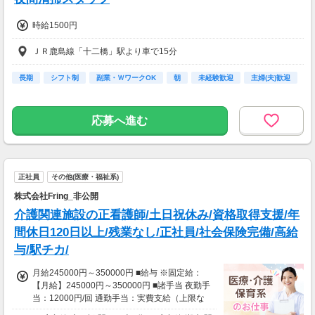
時給1500円
ＪＲ鹿島線「十二橋」駅より車で15分
長期
シフト制
副業・ＷワークOK
朝
未経験歓迎
主婦(夫)歓迎
応募へ進む
正社員
その他(医療・福祉系)
株式会社Fring_非公開
介護関連施設の正看護師/土日祝休み/資格取得支援/年
間休日120日以上/残業なし/正社員/社会保険完備/高給
与/駅チカ/
月給245000円～350000円 ■給与 ※固定給：
【月給】245000円～350000円 ■諸手当 夜勤手
当：12000円/回 通勤手当：実費支給（上限な
し）