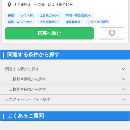
ＪＲ鹿島線「十二橋」駅より車で15分
5分で完了することもあり、高謝礼のため非常
に人気です。
長期
シフト制
土日祝のみOK
時間・曜日相談OK
・案件数 ：10～20件
副業・ＷワークOK
土日祝勤務OK
未経験歓迎
フリーター歓迎
・所要時間：10～20分
主婦(夫)歓迎
・謝礼金 ：2,000～5,000PT
応募へ進む
◆ オンライン保険相談モニター
オンラインで保険相談を体験し、サービス内容
や担当者の対応をチェックしていただきます。
関連する条件から探す
在宅で参加でき、謝礼も高めの案件です。
・案件数 ：10～20件
関連する駅から探す
・所要時間：1～2時間
・謝礼金 ：2,000～5,000PT
十二橋駅✕職種から探す
★今だけ！お得なキャンペーン実施中★
十二橋駅✕特徴から探す
電話セミナーに参加 ＆ モニター応募完了で、
全員に1,000PTプレゼント！（1PT＝1円）
人気のキーワードから探す
よくあるご質問