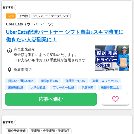
new
その他
デリバリー・ケータリング
Uber Eats（ウーバーイーツ）
UberEats配達パートナー シフト自由♪スキマ時間に
働きたい人◎副業に！
完全出来高制
※金額は案件によって変動いたします。
※お支払い条件および手数料が適用されます
香取市周辺
日払い・週払いOK
単発(1日)OK
何曜日でもOK
副業・ＷワークOK
未経験歓迎
大学生歓迎
フリーター歓迎
学歴不問
高校卒業以上
応募へ進む
紹介予定派遣
看護師・准看護師・看護助手