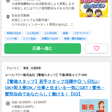
※成果報酬制のため活動状況により変動します
※顔出しまたはマスク着用配信をされる方の報
酬基準となります
完全在宅勤務
【収入例】
全国どこからでも活動可能！
■事務職Aさん（週3日・月50時間程度）
スマホ1台とインターネット環境があれば、ご
月収8万円～15万円
自宅からスタートできます。
■営業職Bさん（週4日・月80時間程度）
単発(1日)OK
通勤時間ゼロだから、本業やプライベートとの
1ヵ月以内
3ヵ月以内
長期
スキマバイト
月収15万円～25万円
両立もラクラク♪
シフト制
シフト自由
何曜日でもOK
時間・曜日相談OK
■主婦Cさん（月100時間程度）
月収20万円以上
応募へ進む
現在活躍中のライバーの多くは会社員や主婦の
方。
本業や家庭と両立しながら副業として活動され
ています。
アルバイト
警備・交通誘導
エースパワー株式会社【警備スタッフ】千葉/香取エリア-006
【警備スタッフ】若手スタッフ活躍中◎ ＼日払い
OK×即入寮OK／仕事と住まいを一気にGET！髪色・
髪型自由であなたらしく働ける！【S3】
日給 10,000円～12,000円
※夜勤12,000円～
※日払い可能