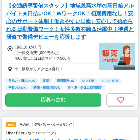
務、
【交通誘導警備スタッフ】地域最高水準の高日給アル
70歳以降では低負荷業務や季節により
相談の上短時間勤務をすることもあるため
バイト★日払いOK！WワークOK！初期費用なし！安
給与が上記になる場合がございます。
心のサポート体制！働きやすい日勤♪ 安心して始めら
れる日勤警備ワーク！女性多数在籍＆活躍中！待遇と
＜月収例＞
月収31万7,000円可能
研修で警備デビューを応援します
（日給1万5,850円×月20日勤務）
日給1万3,500円
（一律交通費1,000円含む）
※65歳以上は日給マイナス500円
※70歳以上は日給マイナス2,000円
十二橋駅からアクセス良好！
---
■交通誘導2級以上の資格をお持ちの方は
日払い・週払いOK
長期
即日勤務OK
シフト制
シフト自由
日給1万3,500円
平日のみOK
時間・曜日相談OK
春・夏・冬休み期間限定
（一律交通費1,000円含む）
副業・ＷワークOK
※65歳以上は日給マイナス500円
応募へ進む
※70歳以上は日給マイナス2,000円
★交通誘導2級（以上）として従事した場合
1勤務につき1000円支給！！
---
new
その他
デリバリー・ケータリング
■65歳～69歳迄では他の年代と同じ現場でも
安全面・体力面の考慮により比較的低負荷の業
Uber Eats（ウーバーイーツ）
務、