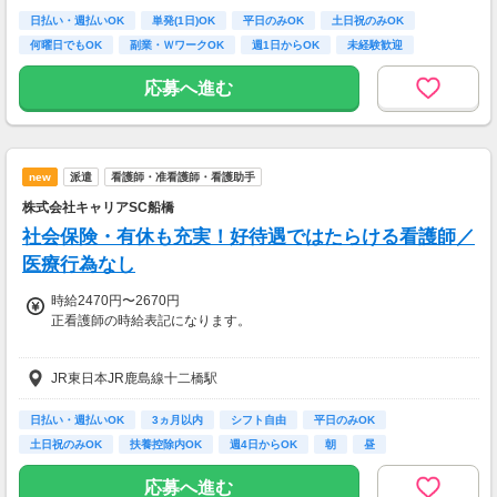
【お仕事の一例】
日払い・週払いOK
単発(1日)OK
平日のみOK
土日祝のみOK
◆ 美容サプリのお試しモニター
何曜日でもOK
副業・ＷワークOK
週1日からOK
未経験歓迎
話題の美容サプリをお得に体験し、リアルな感
大学生歓迎
想を送るだけ♪
応募へ進む
キレイになりながらポイントがもらえる、人気
のモニターです！
・案件数 ：20～30件
new
派遣
看護師・准看護師・看護助手
・所要時間：10～20分
・謝礼金 ：500PT（1P＝1円）＋商品提供あ
株式会社キャリアSC船橋
り
社会保険・有休も充実！好待遇ではたらける看護師／
◆ コスメのお試しモニター
医療行為なし
スキンケア・ヘアケア商品を実際に使ってレビ
時給2470円〜2670円
ュー！
正看護師の時給表記になります。
美容好きにぴったりの、楽しみながらできるお
仕事です。
◆准看護師：時給2370円～
JR東日本JR鹿島線十二橋駅
・案件数 ：10～20件
◆資格者の方、優遇あり
・所要時間：10～20分
お持ちの資格や、経験にあわせて待遇UP！
・謝礼金 ：500PT（1P＝1円）＋商品提供あ
日払い・週払いOK
3ヵ月以内
シフト自由
平日のみOK
り
土日祝のみOK
扶養控除内OK
週4日からOK
朝
昼
◆最短翌日の日払いOK
急な出費があっても安心◎
◆ 生活に役立つサービスの調査
応募へ進む