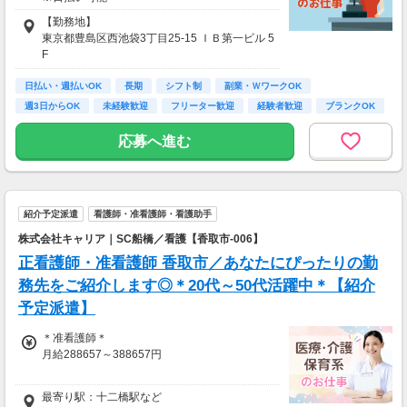
【勤務地】
東京都豊島区西池袋3丁目25-15 ＩＢ第一ビル 5
F
日払い・週払いOK
＊アクセス
長期
シフト制
副業・ＷワークOK
JR各線「池袋」駅から徒歩5分
週3日からOK
未経験歓迎
フリーター歓迎
経験者歓迎
ブランクOK
応募へ進む
紹介予定派遣
看護師・准看護師・看護助手
株式会社キャリア｜SC船橋／看護【香取市-006】
正看護師・准看護師 香取市／あなたにぴったりの勤
務先をご紹介します◎＊20代～50代活躍中＊【紹介
予定派遣】
＊准看護師＊
月給288657～388657円
＊正看護師＊
最寄り駅：十二橋駅など
月給303849～403849円