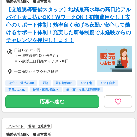
株式会社MSK 成田営業所
【交通誘導警備スタッフ】地域最高水準の高日給アル
バイト★日払いOK！WワークOK！初期費用なし！安
心のサポート体制！効率良く稼げる夜勤♪ 安心して働
けるサポート体制！充実した研修制度で未経験からの
チャレンジを後押しします！
日給1万5,850円
（一律交通費1,000円含む）
※65歳以上は日給マイナス600円
※70歳以上は日給マイナス2,380円
十二橋駅からアクセス良好！
---
■交通誘導2級以上の資格をお持ちの方は
日払い・週払いOK
長期
即日勤務OK
シフト制
シフト自由
日給1万5,850円
平日のみOK
時間・曜日相談OK
春・夏・冬休み期間限定
（一律交通費1,000円含む）
副業・ＷワークOK
※65歳以上は日給マイナス600円
応募へ進む
※70歳以上は日給マイナス1,190円
★交通誘導2級（以上）として従事した場合
1勤務につき1000円支給！！
---
アルバイト
警備・交通誘導
■65歳～69歳迄では他の年代と同じ現場でも
安全面・体力面の考慮により比較的低負荷の業
株式会社MSK 成田営業所