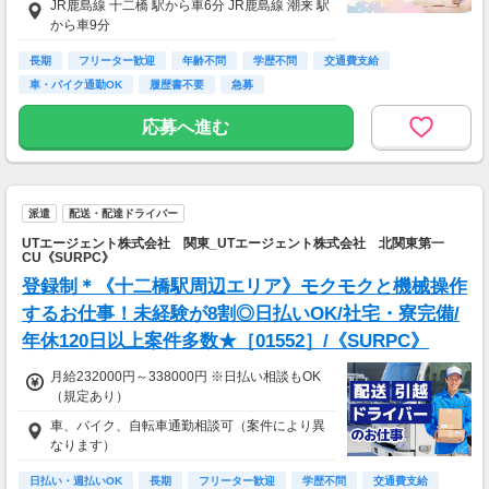
JR鹿島線 十二橋 駅から車6分 JR鹿島線 潮来 駅
から車9分
長期
フリーター歓迎
年齢不問
学歴不問
交通費支給
車・バイク通勤OK
履歴書不要
急募
応募へ進む
派遣
配送・配達ドライバー
UTエージェント株式会社 関東_UTエージェント株式会社 北関東第一
CU《SURPC》
登録制＊《十二橋駅周辺エリア》モクモクと機械操作
するお仕事！未経験が8割◎日払いOK/社宅・寮完備/
年休120日以上案件多数★［01552］/《SURPC》
月給232000円～338000円 ※日払い相談もOK
（規定あり）
車、バイク、自転車通勤相談可（案件により異
なります）
日払い・週払いOK
長期
フリーター歓迎
学歴不問
交通費支給