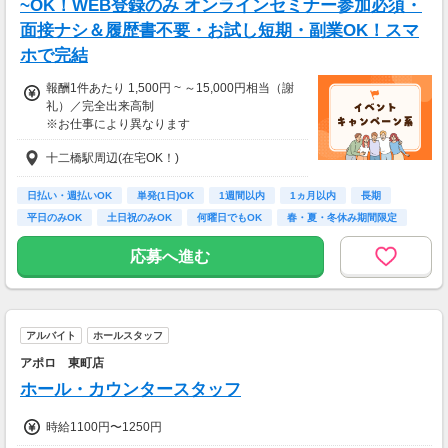
相談の上短時間勤務をすることもあるため
~OK！WEB登録のみ オンラインセミナー参加必須・
給与が上記になる場合がございます。
面接ナシ＆履歴書不要・お試し短期・副業OK！スマ
ホで完結
＜月収例＞
月収31万7,000円可能
報酬1件あたり 1,500円 ~ ～15,000円相当（謝
（日給1万5,850円×月20日勤務）
礼）／完全出来高制
※お仕事により異なります
※アンケート回答後、内容確認・承認を経て謝
十二橋駅周辺(在宅OK！)
礼をお支払いします
【お仕事の一例】
日払い・週払いOK
単発(1日)OK
1週間以内
1ヵ月以内
長期
◆ サプリのお試しモニター
平日のみOK
土日祝のみOK
何曜日でもOK
春・夏・冬休み期間限定
大手健康食品メーカーのサプリメントを実際に
試していただくお仕事です。
応募へ進む
商品はご自宅に届くので、在宅で手軽に参加で
きます。
・案件数 ：10～20件
アルバイト
ホールスタッフ
・所要時間：10～20分
・謝礼金 ：1,500PT（1P＝1円）＋商品提供
アポロ 東町店
あり
ホール・カウンタースタッフ
◆ クレジットカードの発行調査
時給1100円〜1250円
クレジットカードを発行し、発行スピードや手
続きのしやすさを調査していただきます。最短