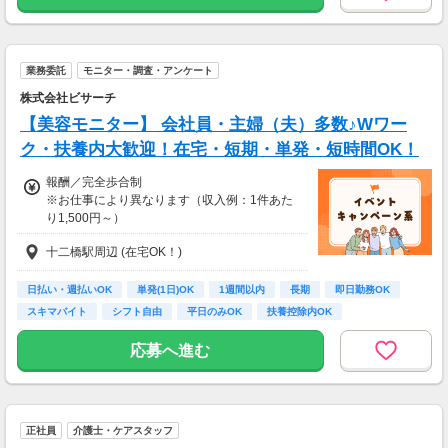
保険相談・クレカ発行など、サービス体験後に
◆別途、残業代支給（時給25％UP）
アンケートに回答するだけ！
高額謝礼も狙える人気ジャンルです。
◆別途、残業代支給（時給25％UP）
業務委託
モニター・調査・アンケート
・案件数 ：10～20件
※勤務施設や勤務条件により時給は変動いたします
・所要時間：1～2時間
株式会社ビサーチ
・謝礼 ：2,000～10,000PT（1P＝1円）
【美容モニター】 会社員・主婦（夫）多数♪Wワー
【交通費】
全額支給
ク・扶養内大歓迎！在宅・短期・単発・短時間OK！
★今だけ！お得なキャンペーン実施中★
電話セミナーに参加 & モニター応募完了で、A
報酬／完全歩合制
mazonギフトカード2,000円分をプレゼント！
※お仕事により異なります（収入例：1件あた
り1,500円～）
十二橋駅周辺 (在宅OK！)
・登録お祝い制度では最大11,500円GETできま
す！
(弊社規定による)
日払い・週払いOK
単発(1日)OK
1週間以内
長期
即日勤務OK
スキマバイト
シフト自由
平日のみOK
扶養控除内OK
応募へ進む
正社員
介護士・ケアスタッフ