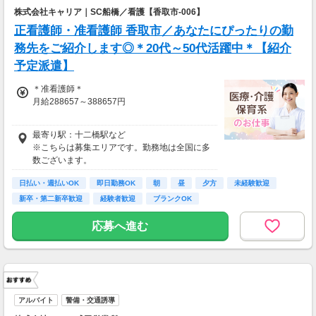
株式会社キャリア｜SC船橋／看護【香取市-006】
正看護師・准看護師 香取市／あなたにぴったりの勤
務先をご紹介します◎＊20代～50代活躍中＊【紹介
予定派遣】
＊准看護師＊
月給288657～388657円
＊正看護師＊
最寄り駅：十二橋駅など
月給303849～403849円
※こちらは募集エリアです。勤務地は全国に多
数ございます。
日払い・週払いOK
即日勤務OK
朝
昼
夕方
未経験歓迎
新卒・第二新卒歓迎
経験者歓迎
ブランクOK
応募へ進む
アルバイト
警備・交通誘導