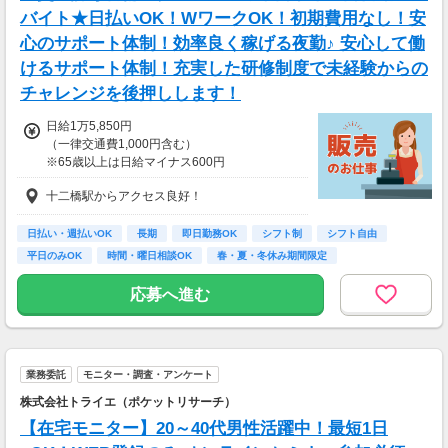
【交通費】
バイト★日払いOK！WワークOK！初期費用なし！安
全額支給
心のサポート体制！効率良く稼げる夜勤♪ 安心して働
少し距離のある方も安心です。
けるサポート体制！充実した研修制度で未経験からの
家チカ・駅チカなど
通勤しやすい職場もご紹介できます。
チャレンジを後押しします！
日給1万5,850円
（一律交通費1,000円含む）
※65歳以上は日給マイナス600円
※70歳以上は日給マイナス2,380円
十二橋駅からアクセス良好！
---
■交通誘導2級以上の資格をお持ちの方は
日払い・週払いOK
長期
即日勤務OK
シフト制
シフト自由
日給1万5,850円
平日のみOK
時間・曜日相談OK
春・夏・冬休み期間限定
（一律交通費1,000円含む）
副業・ＷワークOK
※65歳以上は日給マイナス600円
応募へ進む
※70歳以上は日給マイナス1,190円
★交通誘導2級（以上）として従事した場合
1勤務につき1000円支給！！
---
業務委託
モニター・調査・アンケート
■65歳～69歳迄では他の年代と同じ現場でも
安全面・体力面の考慮により比較的低負荷の業
株式会社トライエ（ポケットリサーチ）
務、
【在宅モニター】20～40代男性活躍中！最短1日
70歳以降では低負荷業務や季節により