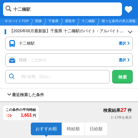
2026年8月6日
更新
tog
十二橋駅
関東
履歴
保存
メニュー
nav
ギガバイトTOP
関東
千葉県
香取市
十二橋駅
様々な条件の求人情報
【2026年08月最新版】千葉県 十二橋駅のバイト・アルバイト・パートの求人募集情報
十二橋駅
選択
職種・こだわり
選択
検索
最近検索した条件
27
この条件の平均時給
検索結果
件
1,651
円
1~17件を表示
おすすめ順
時給順
日給順