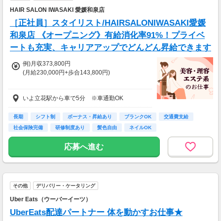
HAIR SALON IWASAKI 愛媛和泉店
［正社員］スタイリスト/HAIRSALONIWASAKI愛媛
和泉店 《オープニング》有給消化率91%！プライベ
ートも充実、キャリアアップでどんどん昇給できます
例)月収373,800円
(月給230,000円+歩合143,800円)
◎Jr.スタイリストの方も歓迎です。
いよ立花駅から車で5分 ※車通勤OK
給与は面接時にご相談の上、決定します。
◆土曜・日曜・祝日勤務は手当支給(時給換算1
長期
シフト制
ボーナス・昇給あり
ブランクOK
交通費支給
00円)
社会保険完備
研修制度あり
髪色自由
ネイルOK
◆1分単位で残業代支給
◆毎月20日締め、翌月5日支払い
応募へ進む
◆交通費全額支給
※試用期間6か月あり、試用期間後と同条件
その他
デリバリー・ケータリング
Uber Eats（ウーバーイーツ）
UberEats配達パートナー 体を動かすお仕事★