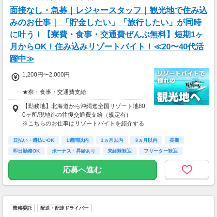
面接なし・急募｜レジャースタッフ｜観光地で住み込
みのお仕事｜ 「貯金したい」「旅行したい」が同時
に叶う！【寮費・食事・交通費ぜんぶ無料】短期1ヶ
月からOK！住み込みリゾートバイト！≪20〜40代活
躍中≫
1,200円〜2,000円
★寮・食事・交通費支給
住み込みのお仕事のため、以下の補助がありま
【勤務地】北海道から沖縄迄全国リゾート地80
す。
0ヶ所/現地迄の往復交通費支給（規定有）
・寮費・光熱費無料（個室あり）
※こちらのお仕事はリゾートバイトを紹介する
・食事無料
募集となっており実際に募集がある勤務地と異
・Wi-Fiあり
日払い・週払いOK
なる場合がございます。
1週間以内
1ヵ月以内
3ヵ月以内
長期
・往復交通費支給（上限あり）
カウンセリングでご希望条件をお伺いし、全国
即日勤務OK
ボーナス・昇給あり
未経験歓迎
フリーター歓迎
※勤務地による
からお仕事をご案内いたします。※ご自宅から
の通勤も可
応募へ進む
生活費がかからないので、働いた分のほとんど
を貯金にまわすことができます！
★お仕事開始までの流れ★
応募→初回カウンセリング（電話15分）→希望
▼月収例
のお仕事へ応募（面接なし）→お仕事開始
25万5,300円
業務委託
配送・配達ドライバー
＝(時給1,200円×8h＋残業1h)×23日