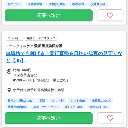
前払いOK
未経験歓迎
主婦(夫)歓迎
学歴不問
交通費支給
応募へ進む
アルバイト
介護士・ケアスタッフ
ユースタイルケア 愛媛 重度訪問介護
無資格でも稼げる！直行直帰＆日払い◎夜の見守りな
ど【Jb】
時給1660円
※深夜手当含む
■5:00～8:00も同時給◎（手当含む）
■同行研修中（2～4回）は時給1,300円
伊予鉄道伊予鉄道高浜線松山市駅
★日払いも可能！
日払い・週払いOK
長期
シフト制
シフト自由
土日祝のみOK
振込手数料は会社負担！
扶養控除内OK
副業・ＷワークOK
週1日からOK
週2日からOK
前払い制度として、いつでも・何度でも申請可能です！
利用手数料は驚きの”無料”！
応募へ進む
【交通費】