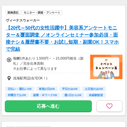
一部支給
業務委託
モニター・調査・アンケート
ヴィーナスウォーカー
【20代～50代の女性活躍中】美容系アンケートモニ
ター＆覆面調査 ／オンラインセミナー参加必須・面
接ナシ＆履歴書不要・お試し短期・副業OK！スマホ
で完結
報酬1件あたり 1,500円 ~ ～15,000円相当（謝
礼）／完全出来高制
※お仕事によって異なります
※アンケート回答後、内容確認・承認を経て謝
浅海駅周辺(在宅OK！)
礼をお支払いします
【お仕事の一例】
日払い・週払いOK
単発(1日)OK
平日のみOK
土日祝のみOK
◆ 美容サプリのお試しモニター
何曜日でもOK
副業・ＷワークOK
週1日からOK
未経験歓迎
話題の美容サプリをお得に体験し、リアルな感
大学生歓迎
想を送るだけ♪
応募へ進む
キレイになりながらポイントがもらえる、人気
のモニターです！
・案件数 ：20～30件