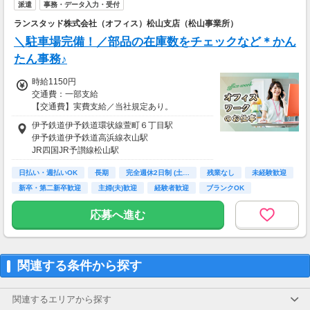
派遣
事務・データ入力・受付
・所要時間：10～20分
・謝礼金 ：500PT（1P＝1円）＋商品提供あ
ランスタッド株式会社（オフィス）松山支店（松山事業所）
り
＼駐車場完備！／部品の在庫数をチェックなど＊かん
◆ コスメのお試しモニター
たん事務♪
スキンケア・ヘアケア商品を実際に使ってレビ
時給1150円
ュー！
交通費：一部支給
美容好きにぴったりの、楽しみながらできるお
【交通費】実費支給／当社規定あり。
仕事です。
伊予鉄道伊予鉄道環状線萱町６丁目駅
・案件数 ：10～20件
伊予鉄道伊予鉄道高浜線衣山駅
・所要時間：10～20分
JR四国JR予讃線松山駅
・謝礼金 ：500PT（1P＝1円）＋商品提供あ
り
日払い・週払いOK
長期
完全週休2日制 (土…
残業なし
未経験歓迎
新卒・第二新卒歓迎
主婦(夫)歓迎
経験者歓迎
ブランクOK
◆ 生活に役立つサービスの調査
保険相談・クレカ発行など、サービス体験後に
応募へ進む
アンケートに回答するだけ！
高額謝礼も狙える人気ジャンルです。
・案件数 ：10～20件
関連する条件から探す
・所要時間：1～2時間
・謝礼 ：2,000～10,000PT（1P＝1円）
関連するエリアから探す
★今だけ！お得なキャンペーン実施中★