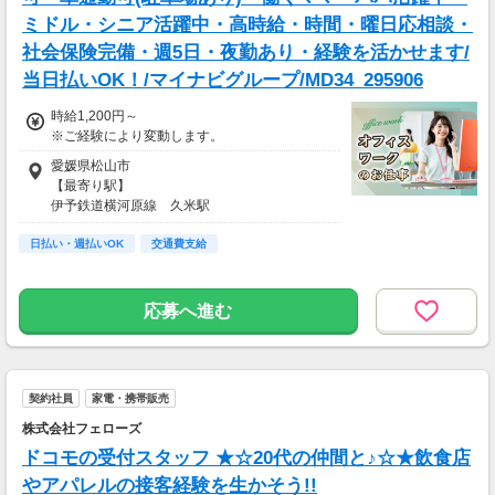
ミドル・シニア活躍中・高時給・時間・曜日応相談・
社会保険完備・週5日・夜勤あり・経験を活かせます/
当日払いOK！/マイナビグループ/MD34_295906
時給1,200円～
※ご経験により変動します。
愛媛県松山市
【最寄り駅】
伊予鉄道横河原線 久米駅
【アクセス】
日払い・週払いOK
伊予鉄道横河原線 久米駅よりバスで15分
交通費支給
※車通勤可能！無料駐車場完備
応募へ進む
契約社員
家電・携帯販売
株式会社フェローズ
ドコモの受付スタッフ ★☆20代の仲間と♪☆★飲食店
やアパレルの接客経験を生かそう!!