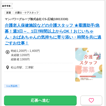
派遣
介護士・ケアスタッフ
マンパワーグループ株式会社 CS-広域(10013330)
介護老人保健施設などの介護スタッフ ★看護助手/急
募！週3日～、1日7時間以上からOK！おじいちゃ
ん・おばあちゃんの気持ちに寄り添い・時間を共に過
ごすお仕事！
時給1,200円～1,400円
未経験:1200円
経験者:1300円
介護福祉士:1400円
松山市駅、三津駅
1ヵ月以内
応募へ進む