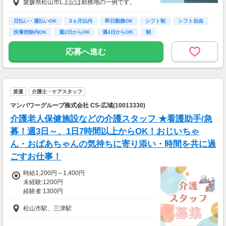
愛媛県松山市L上記は勤務地の一例です。
50円
【経験・お持ちの資格によって異なります】
■未経験の方（無資格）：時給1220円～
日払い・週払いOK
3ヵ月以内
即日勤務OK
シフト制
シフト自由
■未経験の方（有資格）：時給1220円～
扶養控除内OK
週2日からOK
週4日からOK
朝
■経験者（無資格）：時給1270円～
■経験者（有資格）：時給1300円～
応募へ進む
■介護福祉士：時給1350円
派遣
介護士・ケアスタッフ
マンパワーグループ株式会社 CS-広域(10013330)
介護老人保健施設などの介護スタッフ ★看護助手/急
募！週3日～、1日7時間以上からOK！おじいちゃ
ん・おばあちゃんの気持ちに寄り添い・時間を共に過
ごすお仕事！
時給1,200円～1,400円
未経験:1200円
経験者:1300円
介護福祉士:1400円
松山市駅、三津駅