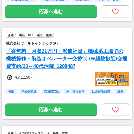
高校卒業以上
応募へ進む
派遣
製造・加工・組立・整備
株式会社ワールドインテック(A)
「寮無料・月収21万円・派遣社員」機械系工場での
機械操作・製造オペレーター交替制 /未経験歓迎/交通
費支給/20～40代活躍_1208487
時給1,150～
長期
未経験歓迎
交通費支給
寮・社宅あり
社会保険完備
急募
応募へ進む
派遣
その他(オフィスワーク・事務・営業…