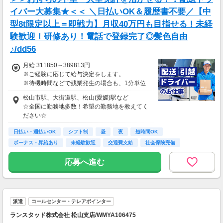
イバー大募集★＜＜ ＼日払いOK＆履歴書不要／【中
型8t限定以上＝即戦力】月収40万円も目指せる！未経
験歓迎！研修あり！電話で登録完了◎髪色自由
♪/dd56
月給 311850～389813円
※ご経験に応じて給与決定をします。
※待機時間などで残業発生の場合も、1分単位
で残業代をお支払いします！
松山市駅、大街道駅、松山(愛媛)駅など
※研修・研修時給については面談時にお伝えし
☆全国に勤務地多数！希望の勤務地を教えてく
ます
ださい☆
＊交通費一部支給（案件による）
日払い・週払いOK
シフト制
昼
夜
短時間OK
ボーナス・昇給あり
未経験歓迎
交通費支給
社会保険完備
応募へ進む
派遣
コールセンター・テレアポインター
ランスタッド株式会社 松山支店/WMYA106475