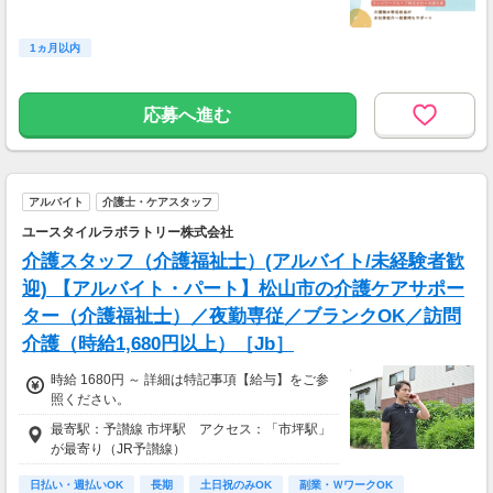
1ヵ月以内
応募へ進む
アルバイト
介護士・ケアスタッフ
ユースタイルラボラトリー株式会社
介護スタッフ（介護福祉士）(アルバイト/未経験者歓
迎) 【アルバイト・パート】松山市の介護ケアサポー
ター（介護福祉士）／夜勤専従／ブランクOK／訪問
介護（時給1,680円以上）［Jb］
時給 1680円 ～ 詳細は特記事項【給与】をご参
照ください。
最寄駅：予讃線 市坪駅 アクセス：「市坪駅」
が最寄り（JR予讃線）
日払い・週払いOK
長期
土日祝のみOK
副業・ＷワークOK