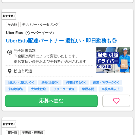
その他
デリバリー・ケータリング
Uber Eats（ウーバーイーツ）
UberEats配達パートナー 週払い・即日勤務も◎
完全出来高制
※金額は案件によって変動いたします。
※お支払い条件および手数料が適用されます
松山市周辺
日払い・週払いOK
単発(1日)OK
何曜日でもOK
副業・ＷワークOK
未経験歓迎
大学生歓迎
フリーター歓迎
学歴不問
高校卒業以上
応募へ進む
正社員
美容師・理容師