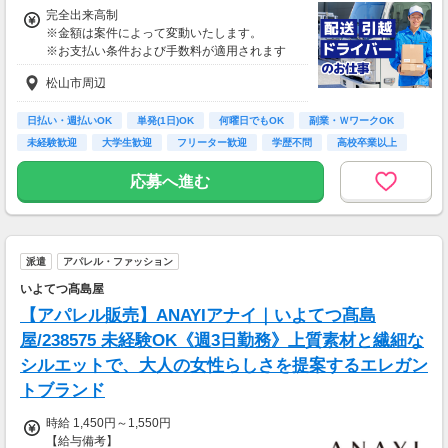
完全出来高制
※金額は案件によって変動いたします。
※お支払い条件および手数料が適用されます
松山市周辺
日払い・週払いOK
単発(1日)OK
何曜日でもOK
副業・ＷワークOK
未経験歓迎
大学生歓迎
フリーター歓迎
学歴不問
高校卒業以上
応募へ進む
派遣
アパレル・ファッション
いよてつ髙島屋
【アパレル販売】ANAYIアナイ｜いよてつ髙島
屋/238575 未経験OK《週3日勤務》上質素材と繊細な
シルエットで、大人の女性らしさを提案するエレガン
トブランド
時給 1,450円～1,550円
【給与備考】