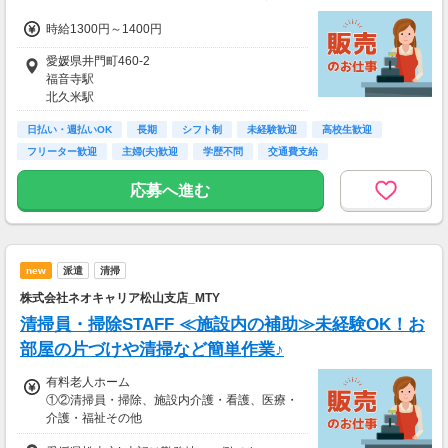
時給1300円～1400円
愛媛県井門町460-2
福音寺駅
北久米駅
日払い・週払いOK
長期
シフト制
未経験歓迎
高校生歓迎
フリーター歓迎
主婦(夫)歓迎
学歴不問
交通費支給
応募へ進む
new
派遣
清掃
株式会社ネオキャリア松山支店_MTY
清掃員・掃除STAFF ≪施設内の補助≫未経験OK！お
部屋の片づけや清掃など簡単作業♪
有料老人ホーム
①②清掃員・掃除、施設内介護・看護、医療・
介護・福祉その他
①時給1,220円～1,350円、②時給1,270円～1,3