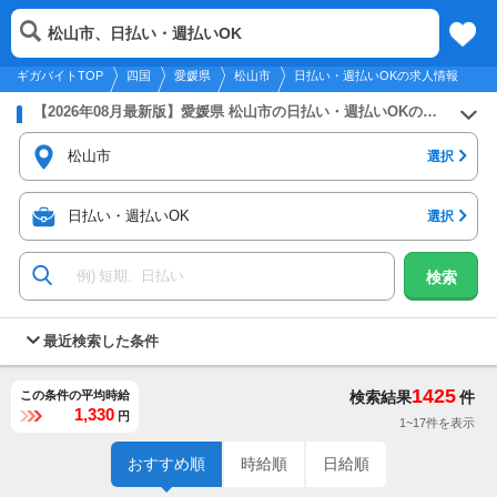
2026年8月9日
更新
tog
松山市、日払い・週払いOK
四国
履歴
保存
メニュー
nav
ギガバイトTOP
四国
愛媛県
松山市
日払い・週払いOKの求人情報
【2026年08月最新版】愛媛県 松山市の日払い・週払いOKのバイト・アルバイト・パートの求人募集情報
松山市
選択
日払い・週払いOK
選択
検索
最近検索した条件
1425
この条件の平均時給
検索結果
件
1,330
円
1~17件を表示
おすすめ順
時給順
日給順