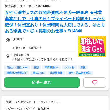
株式会社テクノ・サービス/914840
女性活躍中人気の時間帯資格不要彡一般事務 ★残業
基本なしで、仕事の日もプライベート時間をしっかり
確保！休憩室あり！休憩時間も大切にできる、ゆとり
ある環境です◎＜長期のお仕事＞/914840
1,150円〜
＜日収＞9、200円以上
交通費全額支給
山西駅車10分
即払い制度有
※希望エリアに合わせてお仕事紹介可能です！
日払い・週払いOK
長期
即日勤務OK
シフト制
深夜
残業月20時間以下
前払いOK
未経験歓迎
新卒・第二新卒歓迎
応募へ進む
派遣
その他(アンケート・イベント・キャ…
リゾートバイトダイブ 東京本社