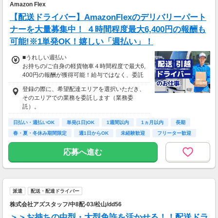
Amazon Flex
▼貯金の目安
【配送ドライバー】AmazonFlexのデリバリーパート
＜リゾートバイト＞
ナーを大量募集中！ ４時間程度最大6,400円の報酬も
住まい ：無料
可能!※1単発OK！嬉しい「週払い」！
水道光熱費：無料
Wi-Fi代 ：無料
■うれしい週払い
食費 ：無料
お持ちの/ご自身の軽貨物車４時間程度で最大6,
スマホ ：0.5万円
400円の報酬が獲得可能！給与ではなく、委託
そのほか ：1.5万円
業務に応じた報酬をお支払いする業務委託のお
社会保険 ：3万円
登録の際に、希望配達エリアを選択いただき、
仕事です。うれしい週払い。
-----------------------
そのエリアでの業務を委託します（業務委
※四国エリアで4-6月に稼働した場合を想定。
支出合計 ：5万円
託）。
地域により異なります。
→毎月20万円程度の貯金が目指せます！
※報酬は規約にしたがい配達完了の15日後に支
短期でお金を貯めたい方にはピッタリ！
日払い・週払いOK
単発(1日)OK
1週間以内
1ヵ月以内
長期
払いますが、可能な場合は、より早く、週払い
春・夏・冬休み期間限定
週1日からOK
未経験歓迎
フリーター歓迎
で前週稼働分をお支払いします。
応募へ進む
登録の際に、希望配達エリアを選択いただき、
そのエリアでの業務を委託します（業務委
託）。
派遣
配送・配達ドライバー
株式会社アズスタッフ/中8配-03/松山/dd56
＞＞お持ちの中型・大型免許を活かせる！！配送ドラ