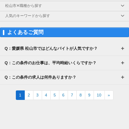
電話セミナーに参加 & モニター応募完了で、A
松山市✕職種から探す
mazonギフトカード2,000円分をプレゼント！
人気のキーワードから探す
よくあるご質問
Q：愛媛県 松山市ではどんなバイトが人気ですか？
Q：この条件のお仕事は、平均時給いくらですか？
Q：この条件の求人は何件ありますか？
Next
1
2
3
4
5
6
7
8
9
10
»