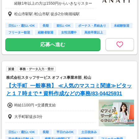
経験1年以上の方は1550円からいきなりスター
ト！経験1年未満の方も就業1年後には必ず155
松山市駅駅 /松山市駅 徒歩2分/南堀端駅
0円に昇給します！
◆月収例
13万円～13万9千円＋残業手当
日払い・週払いOK
長期
前払いOK
ボーナス・昇給あり
未経験歓迎
フリーター歓迎
経験者歓迎
女性活躍中
高校卒業以上
【前払い制度あり】
6割のスタッフが利用中！働いた給料の一部を
応募へ進む
最短即時支払い。
利用料・振込手数料はすべて無料。
派遣
事務・データ入力・受付
株式会社スタッフサービス オフィス事業本部_松山
【大手町_一般事務】 ≪人気のマスコミ関連≫ピタッ
と１７時まで＊資料作成などの事務/83-04425931
時給1100円 +交通費支給
大手町駅徒歩3分
日払い・週払いOK
長期
平日のみOK
土日祝休み
完全週休2日制 (土…
残業月10時間以下
未経験歓迎
フリーター歓迎