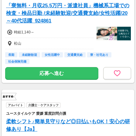
「寮無料・月収25.5万円・派遣社員」機械系工場での
検査・検品日勤 /未経験歓迎/交通費支給/女性活躍/20
～40代活躍_924861
時給1,140～
松山
長期
未経験歓迎
女性活躍中
交通費支給
寮・社宅あり
社会保険完備
応募へ進む
アルバイト
介護士・ケアスタッフ
ユースタイルケア 愛媛 重度訪問介護
柔軟シフト♪簡単見守りなど◎日払いもOK！安心の研
修あり【Ja】