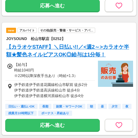
応募へ進む
new
アルバイト
その他(販売・警備・サービス・アパ…
JOYSOUND 松山市駅店【0252】
【カラオケSTAFF】＼日払い!!／<週2～>カラオケ半
額★髪色ネイルピアスOK◎給与は1分毎！
【給与】
時給1040円
※22時以降深夜手当あり（時給×1.3）
※研修100ｈ/時給変動ナシ！！
伊予鉄道伊予鉄道花園線松山市駅前 徒歩2分
※研修開始から100時間経過した月末までを研
伊予鉄道伊予鉄道高浜線松山市 徒歩4分
修時給
伊予鉄道伊予鉄道横河原線松山市 徒歩4分
★1分単位の給与計算でシッカリ支給！無駄な
伊予鉄道伊予鉄道郡中線松山市 徒歩4分
く働けます♪
日払い・週払いOK
伊予鉄道伊予鉄道城南線南堀端 徒歩6分
長期
副業・ＷワークOK
朝
昼
夕方
夜
残業月10時間以下
ボーナス・昇給あり
【給与支払】
日払い
応募へ進む
★給与即払い制度あり！
【交通費】