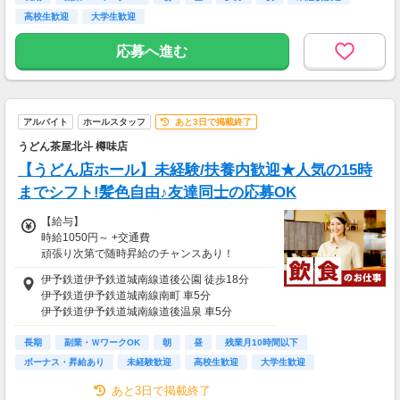
※高校生→時給1083円
高校生歓迎
大学生歓迎
※22～翌5時の時給は深夜割増手当を含む金額
応募へ進む
です。
※研修期間の時給変動なし。
★加給あり→入社13ヶ月目以降は能力・勤務時
間・日数に応じて基本時給に最大150円の加給
アルバイト
ホールスタッフ
あと3日で掲載終了
が実現可能！！
うどん茶屋北斗 樽味店
★日祝手当て→時給50円アップ！
★お正月・お盆手当て→時給50～300円アッ
【うどん店ホール】未経験/扶養内歓迎★人気の15時
プ！
までシフト!髪色自由♪友達同士の応募OK
★ミニボーナス→7月＆12月に支給（※規定あ
り※）
【給与】
時給1050円～ +交通費
【給与支払】
頑張り次第で随時昇給のチャンスあり！
月1回
＜給与前払いOK!!＞
伊予鉄道伊予鉄道城南線道後公園 徒歩18分
＜研修制度あり＞
※稼働分のみ。（前月の勤務実績から一部を
伊予鉄道伊予鉄道城南線南町 車5分
研修中(1～3ヶ月)も時給の変動なし
前払い可能）
伊予鉄道伊予鉄道城南線道後温泉 車5分
※詳細は面接の際にお気軽にお問い合わせく
伊予鉄道伊予鉄道城南線勝山町 車6分
【給与支払】
ださい。
長期
伊予鉄道伊予鉄道城南線警察署前 車6分
副業・ＷワークOK
朝
昼
残業月10時間以下
月1回
ボーナス・昇給あり
未経験歓迎
高校生歓迎
大学生歓迎
【交通費】
【交通費】
別途一部支給
あと3日で掲載終了
別途一部支給