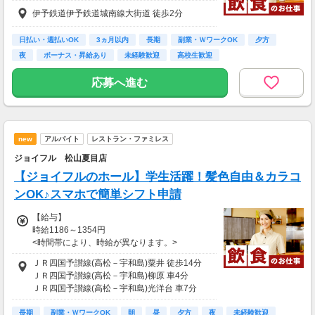
・資格昇給 シフトリーダー、サブリーダー、
伊予鉄道伊予鉄道城南線大街道 徒歩2分
リーダーと段階によって昇給（+10円～50
円）！
・随時昇給 (1年で150円UPした例もありま
日払い・週払いOK
3ヵ月以内
長期
副業・ＷワークOK
夕方
す！)
夜
ボーナス・昇給あり
未経験歓迎
高校生歓迎
◆深夜手当あり…22時以降は、時給1350円以
応募へ進む
上♪
◆給与は1分単位で支給
※研修期間（実働14日間）：時給1033円
new
アルバイト
レストラン・ファミレス
★高校生:時給1033円
ジョイフル 松山夏目店
※研修期間（実働14日間）：時給1033円
【ジョイフルのホール】学生活躍！髪色自由＆カラコ
【給与支払】
ンOK♪スマホで簡単シフト申請
週払い
【給与】
※原則月1回払いになります
時給1186～1354円
※前給制度を利用すれば、働いた分の50％まで
<時間帯により、時給が異なります。>
なら給料日前でも
・9時～15時→時給1186円
週払いのように受取可能。スマホで簡単申請♪
ＪＲ四国予讃線(高松－宇和島)粟井 徒歩14分
・15時～18時→時給1083円
ＪＲ四国予讃線(高松－宇和島)柳原 車4分
・18時～22時→時給1186円
【交通費】
ＪＲ四国予讃線(高松－宇和島)光洋台 車7分
・22時～翌5時→時給1354円
別途一部支給
ＪＲ四国予讃線(高松－宇和島)伊予北条 車10分
・5時～9時→時給1213円
規程内支給（最大2000円迄/日）
長期
ＪＲ四国予讃線(高松－宇和島)堀江 車12分
副業・ＷワークOK
朝
昼
夕方
夜
未経験歓迎