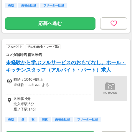
清水町駅 9分
土日祝 時給1070円以上
長期
上一万駅 9分
高校生歓迎
フリーター歓迎
応募へ進む
アルバイト
その他(飲食・フード系)
コメダ珈琲店 南久米店
未経験から学ぶフルサービスのおもてなし。ホール・
キッチンスタッフ（アルバイト・パート）求人
時給：1040円以上
※経験・スキルによる
時給1040円以上
久米駅 4分
北久米駅 6分
研修中 時給1033円以上(研修期間3ヶ月)
鷹ノ子駅 14分
福音寺駅 18分
土日祝 時給1070円以上
長期
平井(愛媛県)駅 30分
昼
夜
深夜
高校生歓迎
フリーター歓迎