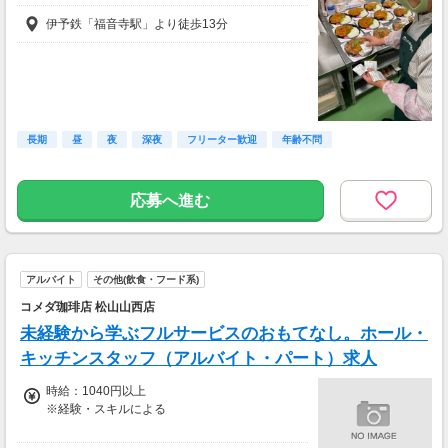
伊予鉄「福音寺駅」より徒歩13分
長期
昼
夜
深夜
フリーター歓迎
年齢不問
応募へ進む
アルバイト
その他(飲食・フード系)
コメダ珈琲店 松山山西店
未経験から学ぶフルサービスのおもてなし。ホール・
キッチンスタッフ（アルバイト・パート）求人
時給：1040円以上
※経験・スキルによる
時給1040円以上