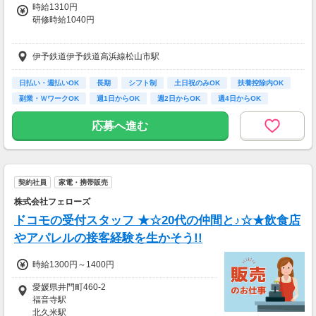
時給1310円
研修時給1040円
伊予鉄道伊予鉄道高浜線松山市駅
★日払いも可能！
振込手数料は会社負担！
前払い制度として、いつでも・何度でも申請可能です！
日払い・週払いOK
長期
シフト制
土日祝のみOK
扶養控除内OK
利用手数料は驚きの”無料”！
副業・ＷワークOK
週1日からOK
週2日からOK
週4日からOK
※稼働分のみ支給
応募へ進む
【交通費】
一部支給
契約社員
家電・携帯販売
株式会社フェローズ
ドコモの受付スタッフ ★☆20代の仲間と♪☆★飲食店
やアパレルの接客経験を生かそう!!
時給1300円～1400円
愛媛県井門町460-2
福音寺駅
北久米駅