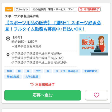
別途一部支給
1日上限500円まで支給
new
アルバイト
その他(販売・警備・サービス・アパ…
本日掲載終了
「交通費規定内支給」
スポーツデポ 松山余戸店
【スポーツ用品の販売】［週5日］スポーツ好き必
見！フルタイム勤務も募集中♪日払いOK！
【給与】
時給1050～1250円
＋通勤手当規程内支給
伊予鉄道伊予鉄道郡中線余戸 徒歩9分
【給与支払】
伊予鉄道伊予鉄道郡中線鎌田 徒歩16分
月1回
伊予鉄道伊予鉄道郡中線土居田 徒歩19分
※基本は月払いですが、最短で翌日払いも可能
ＪＲ四国予讃線(高松－宇和島)市坪 車6分
です！
長期
伊予鉄道伊予鉄道郡中線岡田 車7分
朝
昼
夕方
夜
ボーナス・昇給あり
未経験歓迎
詳細は面接時にお問い合わせください。
高校生歓迎
大学生歓迎
【交通費】
本日掲載終了
別途一部支給
※規定内支給
応募へ進む
※通勤方法は面接時にご確認ください