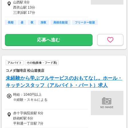
山西駅 8分
西衣山駅 13分
研修中 時給1033円以上(研修期間3ヶ月)
三津浜駅 17分
三津駅 19分
土日祝 時給1060円以上
長期
衣山駅 25分
昼
夜
深夜
高校生歓迎
フリーター歓迎
応募へ進む
アルバイト
その他(飲食・フード系)
コメダ珈琲店 松山道後店
未経験から学ぶフルサービスのおもてなし。ホール・
キッチンスタッフ（アルバイト・パート）求人
時給：1040円以上
※経験・スキルによる
時給1040円以上
赤十字病院前駅 6分
鉄砲町駅 6分
研修中 時給1033円以上(研修期間3ヶ月)
平和通一丁目駅 7分