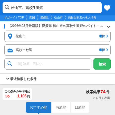
2026年8月7日
更新
tog
松山市、高校生歓迎
四国
履歴
保存
メニュー
nav
ギガバイトTOP
四国
愛媛県
松山市
高校生歓迎の求人情報
【2026年08月最新版】愛媛県 松山市の高校生歓迎のバイト・アルバイト・パートの求人募集情報
松山市
選択
高校生歓迎
選択
検索
最近検索した条件
74
この条件の平均時給
検索結果
件
1,105
円
1~17件を表示
おすすめ順
時給順
日給順