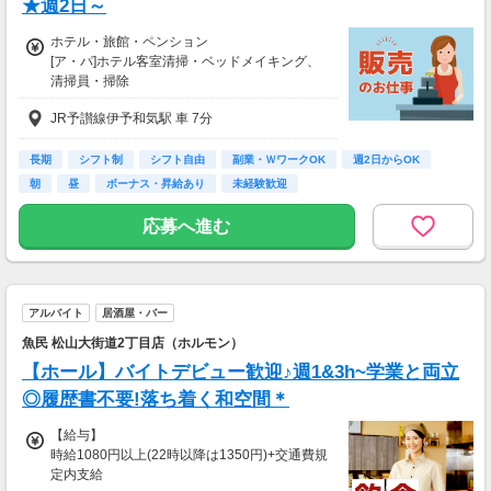
★週2日～
ホテル・旅館・ペンション
[ア・パ]ホテル客室清掃・ベッドメイキング、
清掃員・掃除
[ア・パ]時給1,150円～
JR予讃線伊予和気駅 車 7分
試用期間中 時給1150円(試用期間2ヶ月)
◇土・日・祝日手当…時給＋30円
長期
シフト制
シフト自由
副業・ＷワークOK
週2日からOK
朝
昼
ボーナス・昇給あり
未経験歓迎
【交通費】
一部支給
応募へ進む
＊条件・詳細は面接にて
アルバイト
居酒屋・バー
魚民 松山大街道2丁目店（ホルモン）
【ホール】バイトデビュー歓迎♪週1&3h~学業と両立
◎履歴書不要!落ち着く和空間＊
【給与】
時給1080円以上(22時以降は1350円)+交通費規
定内支給