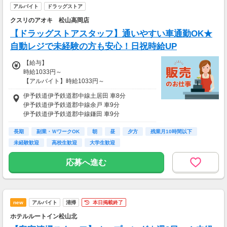
アルバイト
ドラッグストア
クスリのアオキ 松山高岡店
【ドラッグストアスタッフ】通いやすい車通勤OK★
自動レジで未経験の方も安心！日祝時給UP
【給与】
時給1033円～
【アルバイト】時給1033円～
★日祝 時給100円UP★
伊予鉄道伊予鉄道郡中線土居田 車8分
8：00～17：00 時給1033円
伊予鉄道伊予鉄道郡中線余戸 車9分
17：00～22：00 時給1100円
伊予鉄道伊予鉄道郡中線鎌田 車9分
【手当】
ＪＲ四国予讃線(高松－宇和島)松山 車13分
登録販売者手当あり 時給＋30円
長期
伊予鉄道伊予鉄道高浜線西衣山 車14分
副業・ＷワークOK
朝
昼
夕方
残業月10時間以下
未経験歓迎
高校生歓迎
大学生歓迎
【給与支払】
月1回
応募へ進む
【交通費】
別途一部支給
※当社規定に基づき支給
※駐車場完備
new
アルバイト
清掃
本日掲載終了
ホテルルートイン松山北