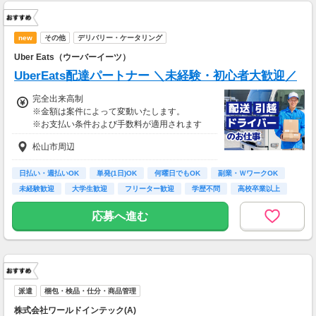
new
その他
デリバリー・ケータリング
Uber Eats（ウーバーイーツ）
UberEats配達パートナー ＼未経験・初心者大歓迎／
完全出来高制
※金額は案件によって変動いたします。
※お支払い条件および手数料が適用されます
松山市周辺
日払い・週払いOK
単発(1日)OK
何曜日でもOK
副業・ＷワークOK
未経験歓迎
大学生歓迎
フリーター歓迎
学歴不問
高校卒業以上
応募へ進む
派遣
梱包・検品・仕分・商品管理
株式会社ワールドインテック(A)