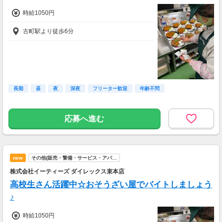
時給1050円
古町駅より徒歩6分
長期
昼
夜
深夜
フリーター歓迎
年齢不問
応募へ進む
new
その他(販売・警備・サービス・アパ…
株式会社イーティーズ ダイレックス束本店
高校生さん活躍中☆おそうざい屋でバイトしましょう
♪
時給1050円