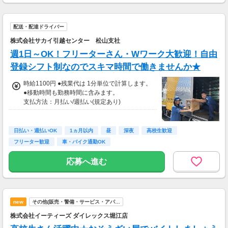
配送・配達ドライバー
株式会社サカイ引越センター 松山支社
週1日～OK！フリーターさん・Wワーク大歓迎！自由
登録シフト制なのでスキマ時間で働きませんか★
時給1100円 ●残業代は 1分単位で計算します。
●移動時間も勤務時間に含みます。
支払方法：月払い/週払い(規定あり)
※16歳・17歳は月払いのみ
年少者の方は時給1050円～になります
日払い・週払いOK
1ヵ月以内
昼
深夜
高校生歓迎
フリーター歓迎
車・バイク通勤OK
応募へ進む
new
その他(販売・警備・サービス・アパ…
株式会社イーティーズ ダイレックス堀江店