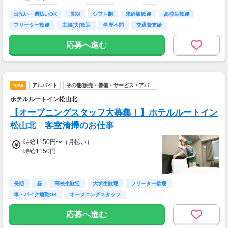
日払い・週払いOK
長期
シフト制
未経験歓迎
高校生歓迎
フリーター歓迎
主婦(夫)歓迎
学歴不問
交通費支給
応募へ進む
new
アルバイト
その他(販売・警備・サービス・アパ…
ホテルルートイン松山北
【オープニングスタッフ大募集！】ホテルルートイン
松山北 客室清掃のお仕事
時給1150円〜（月払い）
時給1150円
試用期間中 時給1150円(試用期間2ヶ月)
長期
昼
高校生歓迎
大学生歓迎
フリーター歓迎
※土・日・祝日手当 … 時給＋30円
車・バイク通勤OK
オープニングスタッフ
研修中の給与変動：なし
交通費支給(当社規定あり)
応募へ進む
■交通費
その他