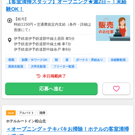
【客室清掃スタッフ】オープニング★週2日～！未経
験OK！
【給与】
時給1150円＋交通費規定内支給（条件・詳細は
面接にて）
◇研修期間2ヶ月：条件変更なし
伊予鉄道伊予鉄道郡中線土居田 車5分
試用期間中 時給1150円(試用期間2ヶ月)
伊予鉄道伊予鉄道郡中線土橋 車7分
伊予鉄道伊予鉄道郡中線余戸 車9分
◇土・日・祝日手当…時給＋30円
ＪＲ四国予讃線(高松－宇和島)松山 車10分
長期
伊予鉄道伊予鉄道大手町線松山駅前 車10分
副業・ＷワークOK
朝
昼
ボーナス・昇給あり
未経験歓迎
【給与支払】
高校生歓迎
大学生歓迎
フリーター歓迎
月1回
本日掲載終了
【交通費】
別途一部支給
応募へ進む
new
アルバイト
清掃
ホテルルートイン松山北
＜オープニング＞テキパキお掃除！ホテルの客室清掃