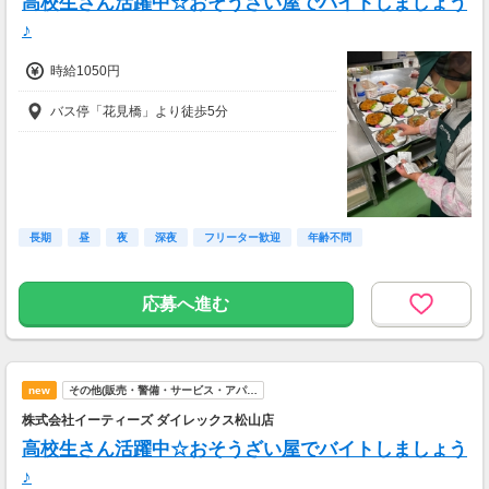
高校生さん活躍中☆おそうざい屋でバイトしましょう
♪
時給1050円
バス停「花見橋」より徒歩5分
長期
昼
夜
深夜
フリーター歓迎
年齢不問
応募へ進む
new
その他(販売・警備・サービス・アパ…
株式会社イーティーズ ダイレックス松山店
高校生さん活躍中☆おそうざい屋でバイトしましょう
♪