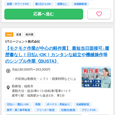
・雇用期間の定めあり（原則6ヶ月、4月・10月
副業・ＷワークOK
週1日からOK
残業なし
未経験歓迎
更新）
※個人評価、会社の経営状況により判断
応募へ進む
※更新上限：年数及び回数に上限無し
・昇給あり（年2回 個人の評価による）
new
派遣
軽作業
＜月8日出勤の場合＞
日給14963円×週2日=月収119704円
UTエージェント株式会社
【モクモク作業が中心の軽作業】 最短当日面接可♪履
歴書なし！日払いOK！カンタンな組立や機械操作等
のシンプル作業《BUSTA》
月給180,000円〜263,000円
・月収例は勤務先・シフト・残業時間などによ
り変動します
勤務地：福島市
・各種手当あり（残業手当、休出手当、深夜勤
通勤方法：徒歩/車/バス/自転車/電車/バイク
務がある場合は深夜手当 など）
最寄り駅：福島駅から徒歩1分、車1分
・昇給あり（昇格制度あり）
※構内の（無料）駐車場利用OK
日払い・週払いOK
長期
ボーナス・昇給あり
未経験歓迎
■日払い制度（新制度）
※募集の勤務地は面接地の一例です。
新卒・第二新卒歓迎
フリーター歓迎
主婦(夫)歓迎
ブランクOK
・最短5分で働いた分の給与を口座受取可能
ご希望の地域や条件などを伺いながらあなた