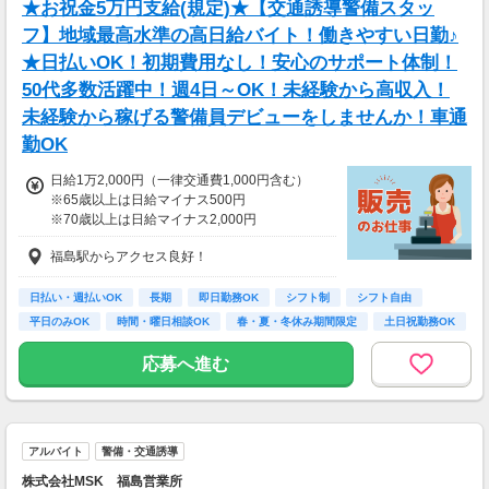
★お祝金5万円支給(規定)★【交通誘導警備スタッ
フ】地域最高水準の高日給バイト！働きやすい日勤♪
★日払いOK！初期費用なし！安心のサポート体制！
50代多数活躍中！週4日～OK！未経験から高収入！
未経験から稼げる警備員デビューをしませんか！車通
勤OK
日給1万2,000円（一律交通費1,000円含む）
※65歳以上は日給マイナス500円
※70歳以上は日給マイナス2,000円
---
福島駅からアクセス良好！
■交通誘導2級以上の資格をお持ちの方は
日給1万2,000円
（一律交通費1,000円含む）
日払い・週払いOK
長期
即日勤務OK
シフト制
シフト自由
※65歳以上は日給マイナス500円
平日のみOK
時間・曜日相談OK
春・夏・冬休み期間限定
土日祝勤務OK
※70歳以上は日給マイナス1,000円
★交通誘導2級（以上）として従事した場合
応募へ進む
1勤務につき1000円支給！！
---
■65歳～69歳迄では他の年代と同じ現場でも
安全面・体力面の考慮により比較的低負荷の業
アルバイト
警備・交通誘導
務、
70歳以降では低負荷業務や季節により
株式会社MSK 福島営業所