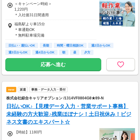
＜キャンペーン時給＞
1,220円
＊入社後31日間適用
＊22時～翌5時 1,525円
福島駅より車15分
＊車通勤OK
＜通常時給（32日目～）＞
＊無料駐車場完備
1,120円
＊22時～翌5時 1,400円
日払い・週払いOK
長期
時間・曜日相談OK
週2日からOK
＊月収例 201,600円（1120円×8ｈ×21日＋手
週3日からOK
週4日からOK
朝
昼
夕方
当の場合）
応募へ進む
new
派遣
事務・データ入力・受付
株式会社綜合キャリアオプション /1314VF0804G8★89-N
日払いOK♪【見積データ入力・営業サポート事務】
未経験の方大歓迎♪残業ほぼナシ！土日祝休み！ビジ
ネス文書のエキスパート☆
【時給】1180円