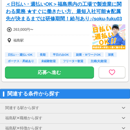
＜日払い・週払いOK＞福島県内の工場で製造業に関
わる業務 ★すぐに働きたい方、最短入社可能★配属
先が決まるまでは研修期間！給与あり♪/soku-fuku03
263,000円〜
福島駅
日払い・週払いOK
長期
平日のみOK
副業・ＷワークOK
深夜
ボーナス・昇給あり
未経験歓迎
フリーター歓迎
主婦(夫)歓迎
応募へ進む
関連する条件から探す
関連する駅から探す
福島駅✕職種から探す
福島駅✕特徴から探す