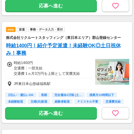
・スマホからカンタン申請
学歴不問
に合ったお仕事をご紹介します！
応募へ進む
・1,000円単位で利用可能
■交通費 上限30,000円まで支給 ※会社規定有
り
new
派遣
事務・データ入力・受付
株式会社リクルートスタッフィング（東日本エリア）郡山登録センター
時給1400円！紹介予定派遣！未経験OK◎土日祝休
み！事務
時給1400円
交通費：一部支給
交通費 1ヵ月3万円を上限として実費支給
JR東日本山形線福島駅
月収例 21万4480円 時給1400円×実働7h40m×
週5日×4週
※月収例を保証するものではありません。
日払い・週払いOK
長期
完全週休2日制 (土…
残業月10時間以下
※給与即受取りサービス利用可（利用条件有）
未経験歓迎
主婦(夫)歓迎
経験者歓迎
ＰＣスキル不要
交通費支給
ha_rs_001
応募へ進む