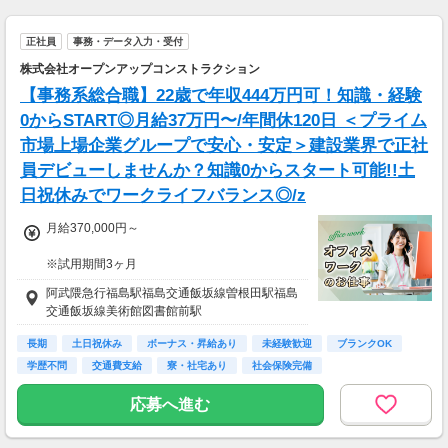
■平均配送件数：4件/日
■使用車両：自転車、バイク
正社員
事務・データ入力・受付
＜ガッツリ稼ぎたいあなたは・・・＞
株式会社オープンアップコンストラクション
■月報酬：約174,000円
【事務系総合職】22歳で年収444万円可！知識・経験
■配達日数：20日
■平均配送件数：10件/日
0からSTART◎月給37万円〜/年間休120日 ＜プライム
■使用車両：自転車、バイク
市場上場企業グループで安心・安定＞建設業界で正社
員デビューしませんか？知識0からスタート可能!!土
週末のみ・夜間のみでもOK！スキマ時間を活か
して配達が可能！
日祝休みでワークライフバランス◎/z
もちろんガッツリ働きたい方も大歓迎です♪
あなたのライフスタイルに合わせて配達できま
月給370,000円～
す！
※試用期間3ヶ月
※上記は2026年6月の福島県の実績例です。あ
待遇に変わりありません。
阿武隈急行福島駅福島交通飯坂線曽根田駅福島
くまで例であり、報酬を保証するものではあり
交通飯坂線美術館図書館前駅
ません。
▽月給額に下記の一律手当含む
※報酬はエリア・時間・注文状況等により異な
■エリア職種手当／1万2,000円～3万円
長期
土日祝休み
ボーナス・昇給あり
未経験歓迎
ブランクOK
ります。
■稼働手当／1万円
学歴不問
交通費支給
寮・社宅あり
社会保険完備
▽その他手当
応募へ進む
■残業手当(超過分)
■引越手当／3万円（支給条件あり）
■資格手当（20種類の資格に対して支給）※最