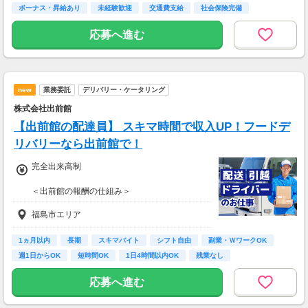
ボーナス・昇給あり
未経験歓迎
交通費支給
社会保険完備
応募へ進む
new
業務委託
デリバリー・ケータリング
株式会社出前館
【出前館の配達員】 スキマ時間で収入UP！フードデ
リバリーなら出前館で！
完全出来高制
＜出前館の報酬の仕組み＞
基本報酬 ＋ ブースト
福島市エリア
※ブーストとは配達距離、曜日や時間帯、天候
などを考慮して上乗せされる報酬の名称です。
1ヵ月以内
長期
スキマバイト
シフト自由
副業・ＷワークOK
【報酬例】
週1日からOK
短時間OK
1日4時間以内OK
残業なし
<空いた時間でサクッと稼ぎたいあなた
は・・・>
応募へ進む
■月報酬：約22,000円
■配達日数：8日