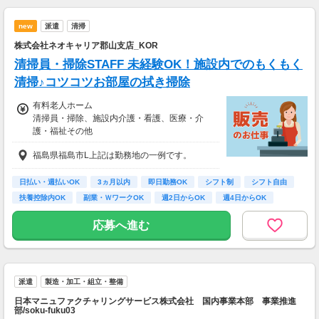
大4万円／月 支給
new
派遣
清掃
＜年収例＞
株式会社ネオキャリア郡山支店_KOR
年収444万円／22歳／入社1年目
年収520万円／28歳／入社3年目
清掃員・掃除STAFF 未経験OK！施設内でのもくもく
年収600万円／32歳／入社5年目
清掃♪コツコツお部屋の拭き掃除
年収790万円／36歳／入社9年目
有料老人ホーム
清掃員・掃除、施設内介護・看護、医療・介
護・福祉その他
時給1,250円～1,450円
福島県福島市L上記は勤務地の一例です。
【経験・お持ちの資格によって異なります】
■未経験の方（無資格）：時給1250円～
■未経験の方（有資格）：時給1200円～
日払い・週払いOK
3ヵ月以内
即日勤務OK
シフト制
シフト自由
■経験者（無資格）：時給1250円～
扶養控除内OK
副業・ＷワークOK
週2日からOK
週4日からOK
■経験者（有資格）：時給1250円～
■介護福祉士：時給1450円
応募へ進む
派遣
製造・加工・組立・整備
日本マニュファクチャリングサービス株式会社 国内事業本部 事業推進
部/soku-fuku03