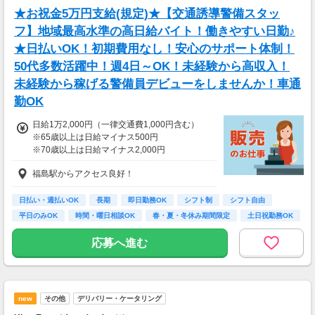
相談の上短時間勤務をすることもあるため
★お祝金5万円支給(規定)★【交通誘導警備スタッ
給与が上記になる場合がございます。
フ】地域最高水準の高日給バイト！働きやすい日勤♪
＜月収例＞
★日払いOK！初期費用なし！安心のサポート体制！
月収24万円可能
50代多数活躍中！週4日～OK！未経験から高収入！
（日給1万2,000円×月20日勤務）
未経験から稼げる警備員デビューをしませんか！車通
勤OK
日給1万2,000円（一律交通費1,000円含む）
※65歳以上は日給マイナス500円
※70歳以上は日給マイナス2,000円
---
福島駅からアクセス良好！
■交通誘導2級以上の資格をお持ちの方は
日給1万2,000円
（一律交通費1,000円含む）
日払い・週払いOK
長期
即日勤務OK
シフト制
シフト自由
※65歳以上は日給マイナス500円
平日のみOK
時間・曜日相談OK
春・夏・冬休み期間限定
土日祝勤務OK
※70歳以上は日給マイナス1,000円
★交通誘導2級（以上）として従事した場合
応募へ進む
1勤務につき1000円支給！！
---
■65歳～69歳迄では他の年代と同じ現場でも
安全面・体力面の考慮により比較的低負荷の業
new
その他
デリバリー・ケータリング
務、
70歳以降では低負荷業務や季節により