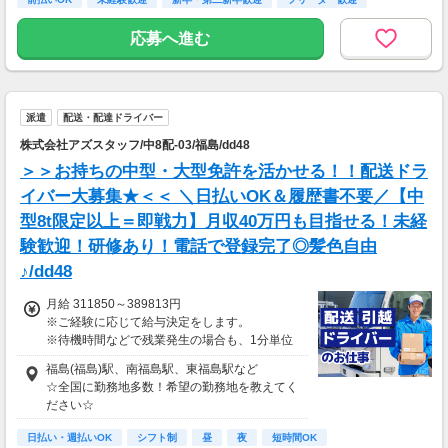
応募へ進む
派遣
配送・配達ドライバー
株式会社アズスタッフ/中8配-03/福島/dd48
＞＞お持ちの中型・大型免許を活かせる！！配送ドラ
イバー大募集★＜＜ ＼日払いOK＆履歴書不要／【中
型8t限定以上＝即戦力】月収40万円も目指せる！未経
験歓迎！研修あり！電話で登録完了◎髪色自由
♪/dd48
月給 311850～389813円
※ご経験に応じて給与決定をします。
※待機時間などで残業発生の場合も、1分単位
で残業代をお支払いします！
福島(福島)駅、南福島駅、東福島駅など
※研修・研修時給については面談時にお伝えし
☆全国に勤務地多数！希望の勤務地を教えてく
ます
ださい☆
＊交通費一部支給（案件による）
日払い・週払いOK
シフト制
昼
夜
短時間OK