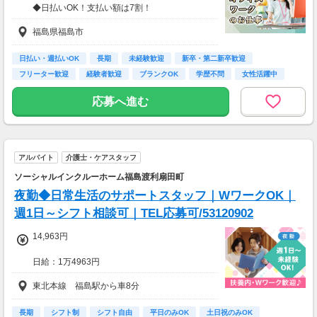
◆日払いOK！支払い額は7割！
※規定・支払い条件有
福島県福島市
日払い・週払いOK
長期
未経験歓迎
新卒・第二新卒歓迎
フリーター歓迎
経験者歓迎
ブランクOK
学歴不問
女性活躍中
応募へ進む
アルバイト
介護士・ケアスタッフ
ソーシャルインクルーホーム福島渡利扇田町
夜勤◆日常生活のサポートスタッフ｜WワークOK｜
週1日～シフト相談可｜TEL応募可/53120902
14,963円
日給：1万4963円
※深夜割増賃金含む
東北本線 福島駅から車8分
・交通費規定内支給（バイク通勤・車通勤OK）
・試用期間なし
長期
シフト制
シフト自由
平日のみOK
土日祝のみOK