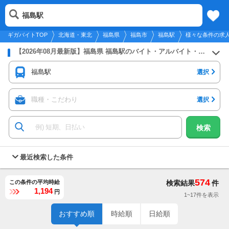
2026年8月7日
更新
tog
福島駅
北海道・東北
履歴
保存
メニュー
nav
ギガバイトTOP
北海道・東北
福島県
福島市
福島駅
様々な条件の求
【2026年08月最新版】福島県 福島駅のバイト・アルバイト・パートの求人募集情報
福島駅
選択
職種・こだわり
選択
検索
最近検索した条件
574
この条件の平均時給
検索結果
件
1,194
円
1~17件を表示
おすすめ順
時給順
日給順