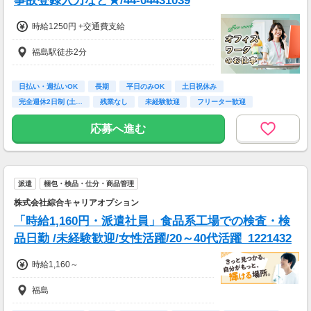
事故登録入力など★/44-04431039
時給1250円 +交通費支給
福島駅徒歩2分
日払い・週払いOK
長期
平日のみOK
土日祝休み
完全週休2日制 (土…
残業なし
未経験歓迎
フリーター歓迎
高校卒業以上
応募へ進む
派遣
梱包・検品・仕分・商品管理
株式会社綜合キャリアオプション
「時給1,160円・派遣社員」食品系工場での検査・検
品日勤 /未経験歓迎/女性活躍/20～40代活躍_1221432
時給1,160～
福島