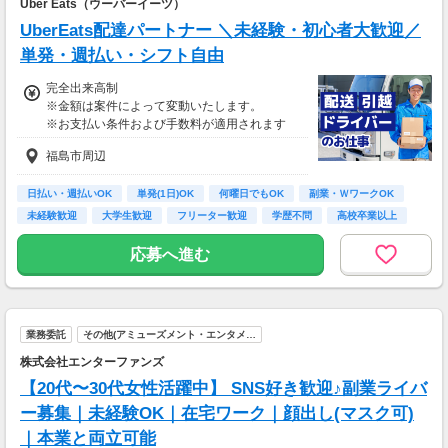
Uber Eats（ウーバーイーツ）
相談の上短時間勤務をすることもあるため
UberEats配達パートナー ＼未経験・初心者大歓迎／
給与が上記になる場合がございます。
単発・週払い・シフト自由
＜月収例＞
完全出来高制
月収24万円可能
※金額は案件によって変動いたします。
（日給1万2,000円×月20日勤務）
※お支払い条件および手数料が適用されます
福島市周辺
日払い・週払いOK
単発(1日)OK
何曜日でもOK
副業・ＷワークOK
未経験歓迎
大学生歓迎
フリーター歓迎
学歴不問
高校卒業以上
応募へ進む
業務委託
その他(アミューズメント・エンタメ…
株式会社エンターファンズ
【20代〜30代女性活躍中】 SNS好き歓迎♪副業ライバ
ー募集｜未経験OK｜在宅ワーク｜顔出し(マスク可)
｜本業と両立可能