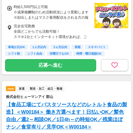
時給1,500円以上可能
※成果報酬制のため活動状況により変動します
※顔出しまたはマスク着用配信をされる方の報
酬基準となります
完全在宅勤務
【収入例】
全国どこからでも活動可能！
■事務職Aさん（週3日・月50時間程度）
スマホ1台とインターネット環境があれば、ご
月収8万円～15万円
自宅からスタートできます。
■営業職Bさん（週4日・月80時間程度）
単発(1日)OK
通勤時間ゼロだから、本業やプライベートとの
1ヵ月以内
3ヵ月以内
長期
スキマバイト
月収15万円～25万円
両立もラクラク♪
シフト制
シフト自由
何曜日でもOK
時間・曜日相談OK
■主婦Cさん（月100時間程度）
月収20万円以上
応募へ進む
現在活躍中のライバーの多くは会社員や主婦の
方。
本業や家庭と両立しながら副業として活動され
ています。
new
派遣
製造・加工・組立・整備
株式会社ヒューマンアイ 郡山
【食品工場にてパスタソースなどのレトルト食品の製
造】＜W00184＞ 働き方選べます！日払いOK／髪色
自由／週2～相談OK／1日4h～の時短OK／残業ほぼ
ナシ／食堂有り／見学OK＜W00184＞