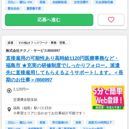
日払い・週払いOK
長期
未経験歓迎
女性活躍中
社会保険完備
髪色自由
履歴書不要
応募へ進む
派遣
その他(オフィスワーク・事務・営業…
株式会社テクノ・サービス/866997
直接雇用の可能性あり高時給1120円医療事務など・
福島市 ★充実の研修制度でしっかりフォロー。派遣
先に直接雇用してもらえるようサポートします。＜長
期のお仕事＞/866997
1,120円〜
交通費全額支給
即払い制度有
福島（福島）駅バス15分
※希望エリアに合わせてお仕事紹介可能です！
日払い・週払いOK
長期
即日勤務OK
深夜
残業月20時間以下
前払いOK
未経験歓迎
新卒・第二新卒歓迎
フリーター歓迎