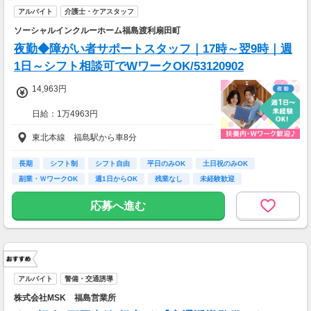
アルバイト
介護士・ケアスタッフ
ソーシャルインクルーホーム福島渡利扇田町
夜勤◆障がい者サポートスタッフ｜17時～翌9時｜週
1日～シフト相談可でWワークOK/53120902
14,963円
日給：1万4963円
※深夜割増賃金含む
東北本線 福島駅から車8分
・交通費規定内支給（バイク通勤・車通勤OK）
・試用期間なし
長期
シフト制
シフト自由
平日のみOK
土日祝のみOK
・雇用期間の定めあり（原則6ヶ月、4月・10月
副業・ＷワークOK
週1日からOK
残業なし
未経験歓迎
更新）
※個人評価、会社の経営状況により判断
応募へ進む
※更新上限：年数及び回数に上限無し
・昇給あり（年2回 個人の評価による）
＜月8日出勤の場合＞
日給14963円×週2日=月収119704円
アルバイト
警備・交通誘導
株式会社MSK 福島営業所