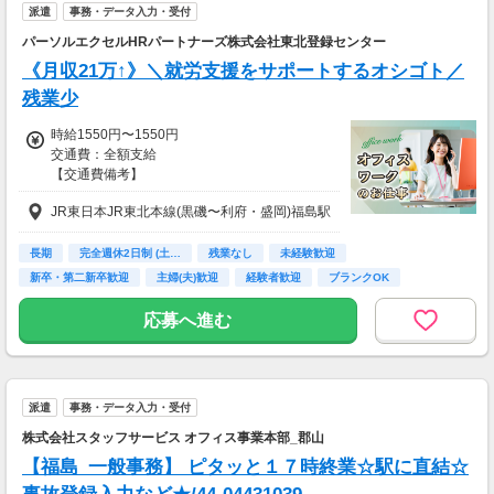
派遣
事務・データ入力・受付
パーソルエクセルHRパートナーズ株式会社東北登録センター
《月収21万↑》＼就労支援をサポートするオシゴト／
残業少
時給1550円〜1550円
交通費：全額支給
【交通費備考】
※当社規定あり
JR東日本JR東北本線(黒磯〜利府・盛岡)福島駅
給料UPしました！ kkw_bcov2106
長期
完全週休2日制 (土…
残業なし
未経験歓迎
新卒・第二新卒歓迎
主婦(夫)歓迎
経験者歓迎
ブランクOK
ＰＣスキル不要
応募へ進む
派遣
事務・データ入力・受付
株式会社スタッフサービス オフィス事業本部_郡山
【福島_一般事務】 ピタッと１７時終業☆駅に直結☆