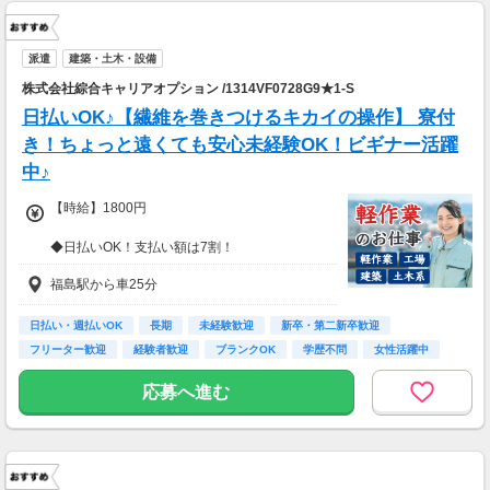
派遣
建築・土木・設備
株式会社綜合キャリアオプション /1314VF0728G9★1-S
日払いOK♪【繊維を巻きつけるキカイの操作】 寮付
き！ちょっと遠くても安心未経験OK！ビギナー活躍
中♪
【時給】1800円
◆日払いOK！支払い額は7割！
※規定・支払い条件有
福島駅から車25分
日払い・週払いOK
長期
未経験歓迎
新卒・第二新卒歓迎
フリーター歓迎
経験者歓迎
ブランクOK
学歴不問
女性活躍中
応募へ進む