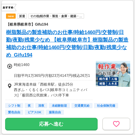
new
派遣
その他(軽作業・製造・倉庫・建築・…
【岐阜県岐阜市】Gifu194
樹脂製品の製造補助のお仕事/時給1460円/交替制/日
勤/夜勤/残業少なめ 【岐阜県岐阜市】樹脂製品の製造
補助のお仕事/時給1460円/交替制/日勤/夜勤/残業少な
め_Gifu194
時給1460
日額平均1万365円/月額23万4147円/残込26万1
522円
JR東海道本線「西岐阜駅」徒歩25分
西ぎふ・くるくるバス[岐阜市コミュニティバ
★応募資格★
ス]「薮田西公民館東」バス停下車
※18歳以上
※学生は応募不可（卒業見込みで、社会人予定
シフト制
車・バイク・自転車通勤可（無料駐車場有 ※敷
夜
深夜
未経験歓迎
交通費支給
社会保険完備
の方は卒業後に派遣登録が可能です。）
地内徒歩3分）
髪色自由
ピアスOK
服装自由
応募へ進む