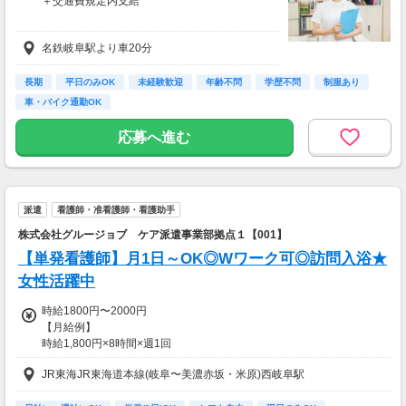
＋交通費規定内支給
【月収例】16万8,000円
名鉄岐阜駅より車20分
※月20日勤務の場合
長期
平日のみOK
未経験歓迎
年齢不問
学歴不問
制服あり
車・バイク通勤OK
応募へ進む
派遣
看護師・准看護師・看護助手
株式会社グルージョブ ケア派遣事業部拠点１【001】
【単発看護師】月1日～OK◎Wワーク可◎訪問入浴★
女性活躍中
時給1800円〜2000円
【月給例】
時給1,800円×8時間×週1回
57,600円
JR東海JR東海道本線(岐阜〜美濃赤坂・米原)西岐阜駅
※月4週で計算した場合