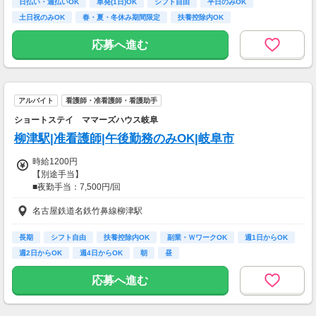
【交通費】
日払い・週払いOK
単発(1日)OK
シフト自由
平日のみOK
全額支給
土日祝のみOK
春・夏・冬休み期間限定
扶養控除内OK
副業・ＷワークOK
週1日からOK
応募へ進む
アルバイト
看護師・准看護師・看護助手
ショートステイ ママーズハウス岐阜
柳津駅|准看護師|午後勤務のみOK|岐阜市
時給1200円
【別途手当】
■夜勤手当：7,500円/回
■賞与あり
名古屋鉄道名鉄竹鼻線柳津駅
【交通費】
一部支給
長期
シフト自由
扶養控除内OK
副業・ＷワークOK
週1日からOK
週2日からOK
週4日からOK
朝
昼
応募へ進む