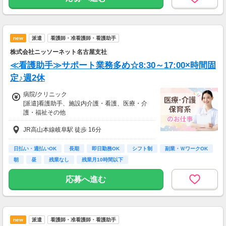
new
派遣
看護師・准看護師・看護助手
株式会社ニッソーネット名古屋支社
≪看護助手≫サポート業務多め☆8:30～17:00×時間固
定♪週2休
病院/クリニック
[派遣]看護助手、施設内介護・看護、医療・介
護・福祉その他
[派遣]時給1,400円～1,875円
JR高山本線岐阜駅 徒歩 16分
初任者以上：1500円～1875円
無資格の方：1400円～1750円
※給与は経験等により考慮します。
日払い・週払いOK
長期
即日勤務OK
シフト制
副業・ＷワークOK
朝
昼
残業なし
残業月10時間以下
【月収例】
月給：247,500円（時給1500円×7.5h×22日稼働
応募へ進む
の場合）
【交通費】
全額支給
new
派遣
看護師・准看護師・看護助手