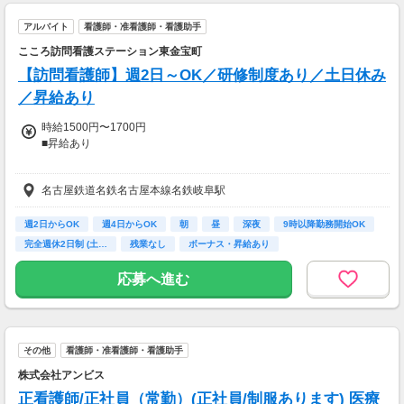
アルバイト
看護師・准看護師・看護助手
こころ訪問看護ステーション東金宝町
【訪問看護師】週2日～OK／研修制度あり／土日休み
／昇給あり
時給1500円〜1700円
■昇給あり
【交通費】
名古屋鉄道名鉄名古屋本線名鉄岐阜駅
一部支給
週2日からOK
週4日からOK
朝
昼
深夜
9時以降勤務開始OK
完全週休2日制 (土…
残業なし
ボーナス・昇給あり
応募へ進む
その他
看護師・准看護師・看護助手
株式会社アンビス
正看護師/正社員（常勤）(正社員/制服あります) 医療