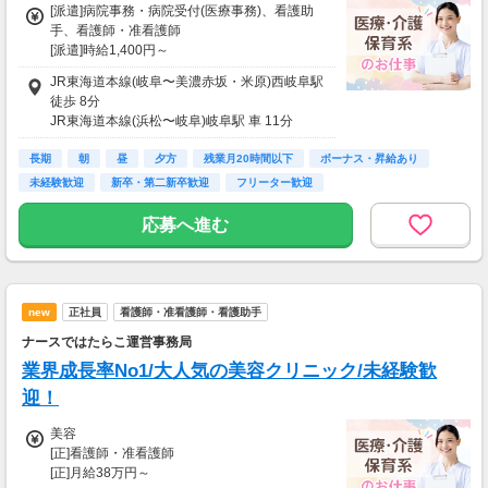
[派遣]病院事務・病院受付(医療事務)、看護助
一部支給
手、看護師・准看護師
※規定内支給
[派遣]時給1,400円～
※ガソリン代は20円/kmの支給
試用期間の有無: あり
JR東海道本線(岐阜〜美濃赤坂・米原)西岐阜駅
試用期間の期間: 2か月
徒歩 8分
試用期間中の給与: 本採用時と同じ
JR東海道本線(浜松〜岐阜)岐阜駅 車 11分
JR東海道本線(岐阜〜美濃赤坂・米原)穂積駅 車
【交通費】
長期
10分
朝
昼
夕方
残業月20時間以下
ボーナス・昇給あり
一部支給
未経験歓迎
新卒・第二新卒歓迎
フリーター歓迎
駐車場完備
応募へ進む
new
正社員
看護師・准看護師・看護助手
ナースではたらこ運営事務局
業界成長率No1/大人気の美容クリニック/未経験歓
迎！
美容
[正]看護師・准看護師
[正]月給38万円～