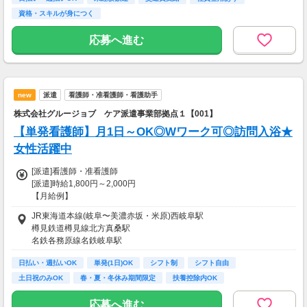
資格・スキルが身につく
応募へ進む
new
派遣
看護師・准看護師・看護助手
株式会社グルージョブ ケア派遣事業部拠点１【001】
【単発看護師】月1日～OK◎Wワーク可◎訪問入浴★
女性活躍中
[派遣]看護師・准看護師
[派遣]時給1,800円～2,000円
【月給例】
時給1,800円×8時間×週1回
JR東海道本線(岐阜〜美濃赤坂・米原)西岐阜駅
57,600円
樽見鉄道樽見線北方真桑駅
※月4週で計算した場合
名鉄各務原線名鉄岐阜駅
【交通費】
日払い・週払いOK
単発(1日)OK
シフト制
シフト自由
全額支給
土日祝のみOK
春・夏・冬休み期間限定
扶養控除内OK
副業・ＷワークOK
週2日からOK
応募へ進む