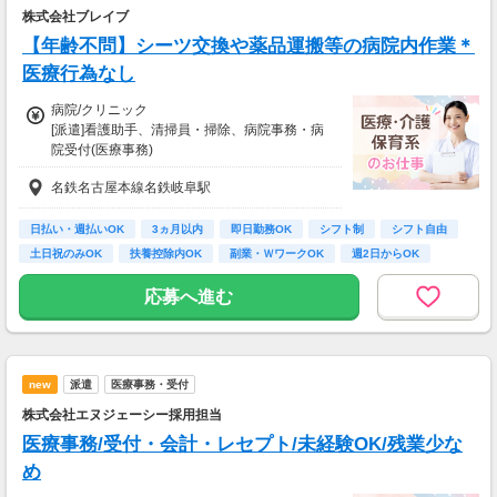
株式会社ブレイブ
【年齢不問】シーツ交換や薬品運搬等の病院内作業＊
医療行為なし
病院/クリニック
[派遣]看護助手、清掃員・掃除、病院事務・病
院受付(医療事務)
[派遣]時給1,230円～
名鉄名古屋本線名鉄岐阜駅
・時間外手当あり
・扶養控除内OK
日払い・週払いOK
3ヵ月以内
即日勤務OK
シフト制
シフト自由
【日払いOK】
土日祝のみOK
扶養控除内OK
副業・ＷワークOK
週2日からOK
10時、14時、16時、21時、23時までの申請
で...
応募へ進む
⇒最短1時間後に給与振り込みOK！
※勤務当日も申請可能
※稼働分のみ支給対象
交通費：別途全額支給
new
派遣
医療事務・受付
【育休も取得可能です】
株式会社エヌジェーシー採用担当
現在、20名以上のスタッフが取得中です。
医療事務/受付・会計・レセプト/未経験OK/残業少な
※条件あり
め
【交通費】