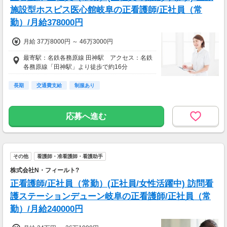
施設型ホスピス医心館岐阜の正看護師/正社員（常
勤）/月給378000円
月給 37万8000円 ～ 46万3000円
最寄駅：名鉄各務原線 田神駅 アクセス：名鉄
各務原線「田神駅」より徒歩で約16分
長期
交通費支給
制服あり
応募へ進む
その他
看護師・准看護師・看護助手
株式会社N・フィールト?
正看護師/正社員（常勤）(正社員/女性活躍中) 訪問看
護ステーションデューン岐阜の正看護師/正社員（常
勤）/月給240000円