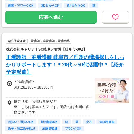
■研修あり 1週間～3週間
副業・ＷワークOK
週2日からOK
週4日からOK
朝
■試用期間 ～3ヶ月(同条件)
応募へ進む
【手当】
■休日手当
【交通費】
一部支給
紹介予定派遣
看護師・准看護師・看護助手
■距離によって規定支給
株式会社キャリア｜SC岐阜／看護【岐阜市-002】
■車(マイカー)通勤OK
正看護師・准看護師 岐阜市／理想の職場探しをしっ
■バイク・自転車通勤もOK
かりサポートします！＊20代～50代活躍中＊【紹介
■無料駐車場あり
予定派遣】
＊准看護師＊
月給281383～381383円
＊正看護師＊
最寄り駅：名鉄岐阜駅など
月給296192～396192円
※こちらは募集エリアです。勤務地は全国に多
数ございます。
日払い・週払いOK
即日勤務OK
朝
昼
夕方
未経験歓迎
新卒・第二新卒歓迎
経験者歓迎
ブランクOK