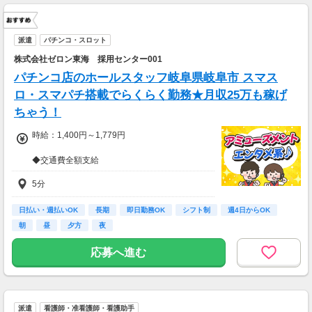
派遣
パチンコ・スロット
株式会社ゼロン東海 採用センター001
パチンコ店のホールスタッフ岐阜県岐阜市 スマス
ロ・スマパチ搭載でらくらく勤務★月収25万も稼げ
ちゃう！
時給：1,400円～1,779円
◆交通費全額支給
◆日払い・週払いあり
5分
◆深夜時給・手当あり
＜月収例＞
日払い・週払いOK
長期
即日勤務OK
シフト制
週4日からOK
・週5日勤務の場合
朝
昼
夕方
夜
1,400円×8h×22日（週5日）＝246,400円
応募へ進む
派遣
看護師・准看護師・看護助手