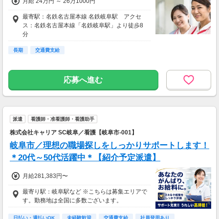
月給 24万円 ～ 26万1000円
最寄駅：名鉄名古屋本線 名鉄岐阜駅 アクセ
ス：名鉄名古屋本線「名鉄岐阜駅」より徒歩8
分
長期
交通費支給
応募へ進む
派遣
看護師・准看護師・看護助手
株式会社キャリア SC岐阜／看護【岐阜市-001】
岐阜市／理想の職場探しをしっかりサポートします！
＊20代～50代活躍中＊【紹介予定派遣】
月給281,383円〜
最寄り駅：岐阜駅など ※こちらは募集エリアで
す。勤務地は全国に多数ございます。
日払い・週払いOK
未経験歓迎
交通費支給
社員登用あり