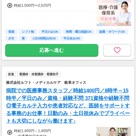
時給1,500円〜2,025円
長期
シフト制
平日のみOK
時間・曜日相談OK
副業・ＷワークOK
夕方
夜
1日6時間以内OK
平日休みOK
応募へ進む
派遣
看護師・准看護師・看護助手
株式会社ルフト・メディカルケア 岐阜オフィス
病院での医療事務スタッフ／時給1400円／8時半～15
時半／平日のみ／資格・経験不問 371資格や経験不問
◎電子カルテ入力や患者対応など、医師をサポートす
る事務のお仕事！日勤のみ・土日祝休みでプライベー
トも大切にしながら働けます♪
時給1,400円～1,400円