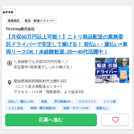
業務委託
配送・配達ドライバー
Firstring株式会社
【月収60万円以上可能！】ニトリ商品配送の業務委
託ドライバーで安定して稼げる！ 前払い・週払い×車
両リースOK！未経験歓迎♪20〜40代活躍中！
＼未経験でも月収50万円可能！／
安定案件×高単価でしっかり稼げる！
【月収例】
愛知県海部郡⾶島村⽵之郷6-322
・未経験／月22日稼働：月収44万円以上
（ニトリ名古屋配送センター）
・経験者／月25日稼働：月収50万円以上
アクセス：バス停「⾶島新⽥」より徒歩2分
■荷物サイズ・重量に応じて単価変動
日払い・週払いOK
長期
即日勤務OK
スキマバイト
シフト制
■前払い制度あり（稼働分）
シフト自由
時間・曜日相談OK
副業・ＷワークOK
残業なし
■週払いOK
応募へ進む