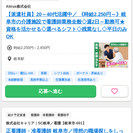
Attrus株式会社
【派遣社員】20～40代活躍中／ 《時給2,250円～》岐
阜市の介護施設で看護師業務全般◇週2日～勤務可★
資格を活かせる◇選べるシフト◇残業なし◇平日のみ
OK
時給2,250円～2,450円
岐阜駅
日払い・週払いOK
長期
シフト自由
ボーナス・昇給あり
未経験歓迎
高校卒業以上
交通費支給
社員登用あり
応募へ進む
紹介予定派遣
看護師・准看護師・看護助手
株式会社キャリア｜SC岐阜／看護【岐阜市-001】
正看護師・准看護師 岐阜市／理想の職場探しをしっ