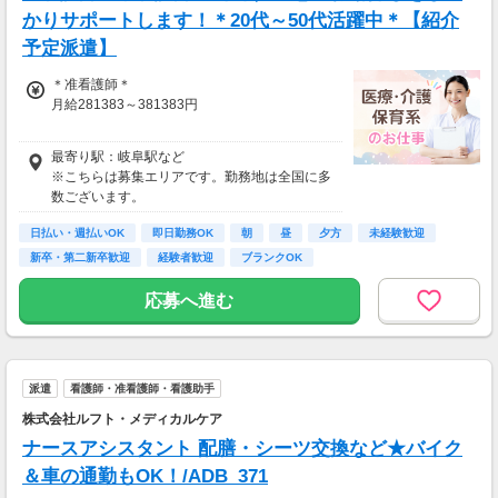
かりサポートします！＊20代～50代活躍中＊【紹介
予定派遣】
＊准看護師＊
月給281383～381383円
＊正看護師＊
最寄り駅：岐阜駅など
月給296192～396192円
※こちらは募集エリアです。勤務地は全国に多
数ございます。
日払い・週払いOK
即日勤務OK
朝
昼
夕方
未経験歓迎
新卒・第二新卒歓迎
経験者歓迎
ブランクOK
応募へ進む
派遣
看護師・准看護師・看護助手
株式会社ルフト・メディカルケア
ナースアシスタント 配膳・シーツ交換など★バイク
＆車の通勤もOK！/ADB_371