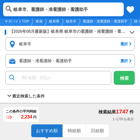
2026年8月6日
更新
tog
岐阜市、看護師・准看護師・看護助手
東海
履歴
保存
メニュー
nav
ギガバイトTOP
東海
岐阜県
岐阜市
看護師・准看護師・看護助手
様
【2026年08月最新版】岐阜県 岐阜市の看護師・准看護師・看護助手のバイト・アルバイト・パートの求人募集情報
岐阜市
選択
看護師・准看護師・看護助手
選択
検索
最近検索した条件
1747
この条件の平均時給
検索結果
件
2,234
円
1~17件を表示
おすすめ順
時給順
日給順