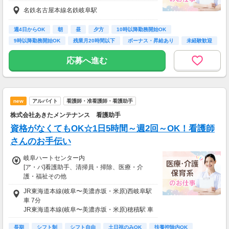
【給与内訳】
名鉄名古屋本線名鉄岐阜駅
基本給：380000円～
※月給には上記手当を一律含みます
週4日からOK
朝
昼
夕方
10時以降勤務開始OK
【交通費】
9時以降勤務開始OK
残業月20時間以下
ボーナス・昇給あり
未経験歓迎
なし
応募へ進む
new
アルバイト
看護師・准看護師・看護助手
株式会社あきたメンテナンス 看護助手
資格がなくてもOK☆1日5時間～週2回～OK！看護師
さんのお手伝い
岐阜ハートセンター内
[ア・パ]看護助手、清掃員・掃除、医療・介
護・福祉その他
[ア・パ]時給1,150円～
JR東海道本線(岐阜〜美濃赤坂・米原)西岐阜駅
①看護助手
車 7分
時給：1150円～
JR東海道本線(岐阜〜美濃赤坂・米原)穂積駅 車
13分
■昇給あり
長期
名鉄竹鼻線柳津駅 車 19分
シフト制
シフト自由
土日祝のみOK
扶養控除内OK