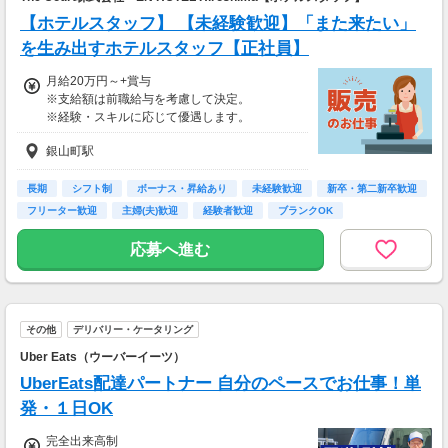
自己申請昇給制度あり（年数回の昇格・昇給も
【ホテルスタッフ】 【未経験歓迎】「また来たい」
可能）
を生み出すホテルスタッフ【正社員】
──────
月給20万円～+賞与
【入社祝金制度】
※支給額は前職給与を考慮して決定。
通常：入社祝金60万円（規定あり）
※経験・スキルに応じて優遇します。
即戦力（入社時から握りをお任せできる方）：
入社祝金60万円＋即握手手当30万円＝合計90
銀山町駅
■交通費全額支給
万円を支給
■時間外手当
■深夜手当
──────
長期
シフト制
ボーナス・昇給あり
未経験歓迎
新卒・第二新卒歓迎
■賞与あり
【給与例】
フリーター歓迎
主婦(夫)歓迎
経験者歓迎
ブランクOK
※2021年、2022年、2023年、2024年支給実績
年収426万円／入社1年目
あり
年収510万円／入社3年目・店長代理
応募へ進む
年収660万円／入社5年目・エリアマネージャー
【年収例】
※飲食業界の経験者の場合、前職年収を考慮い
670万円／30代（月給50万円＋賞与）
たします
400万円／20代（月給30万円＋賞与）
その他
デリバリー・ケータリング
Uber Eats（ウーバーイーツ）
UberEats配達パートナー 自分のペースでお仕事！単
発・１日OK
完全出来高制