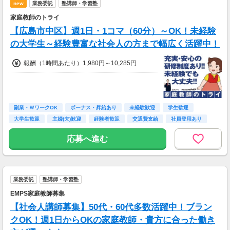
new
業務委託
塾講師・学習塾
駅,胡町駅,八丁堀駅,立町駅,紙屋町東駅,袋町駅,
中電前駅,市役所前駅,鷹野橋駅,日赤病院前駅,広
家庭教師のトライ
電本社前駅,御幸橋駅,紙屋町西駅,原爆ドーム前
【広島市中区】週1日・1コマ（60分）～OK！未経験
駅,本川町駅,十日
の大学生～経験豊富な社会人の方まで幅広く活躍中！
報酬（1時間あたり）1,980円～10,285円
副業・ＷワークOK
ボーナス・昇給あり
未経験歓迎
学生歓迎
大学生歓迎
主婦(夫)歓迎
経験者歓迎
交通費支給
社員登用あり
応募へ進む
業務委託
塾講師・学習塾
EMPS家庭教師募集
【社会人講師募集】50代・60代多数活躍中！ブラン
クOK！週1日からOKの家庭教師・貴方に合った働き