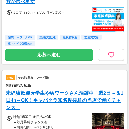
方が選べます
1コマ（90分）2,550円～5,250円
副業・ＷワークOK
主婦(夫)歓迎
経験者歓迎
交通費支給
車・バイク通勤OK
応募へ進む
new
その他(飲食・フード系)
MUSERVA 広島
未経験歓迎★学生やWワークさん活躍中！週2日～＆1
日4h～OK！キャバクラ知名度抜群の当店で働くチャ
ンス！
時給1600円 ★日払いOK
★毎月昇給チャンス有
★研修期間(1～3ヶ月)あり