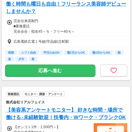
働く時間も曜日も自由！フリーランス美容師デビュー
◆ コスメのお試しモニター
しませんか？
スキンケア・ヘアケア商品を実際に使ってレビ
完全出来高制円
ュー！
■業務委託
美容好きにぴったりの、楽しみながらできるお
完全歩合：指名45～％・フリー40％～
仕事です。
月35万保障…月22日以上実施の場合(相談可) or 新規・フリー/指名歩合
広島電鉄広電１号線(宇品線)立町駅
60％
・案件数 ：10～20件
・所要時間：10～20分
■手当（撮影/指名/成績優秀者）
・謝礼金 ：500PT（1P＝1円）＋商品提供あ
長期
シフト自由
平日のみOK
週2日からOK
週4日からOK
朝
り
昼
夕方
夜
■報奨金（指名ランキング～4万）
◆ 生活に役立つサービスの調査
応募へ進む
【交通費】
保険相談・クレカ発行など、サービス体験後に
なし
アンケートに回答するだけ！
高額謝礼も狙える人気ジャンルです。
業務委託
モニター・調査・アンケート
・案件数 ：10～20件
・所要時間：1～2時間
株式会社リアルフェイス
・謝礼 ：2,000～10,000PT（1P＝1円）
【美容系アンケートモニター】 好きな時間・場所で
働ける♪未経験歓迎！扶養内・Wワーク・ブランクOK
★今だけ！お得なキャンペーン実施中★
電話セミナーに参加 & モニター応募完了で、A
【オシゴト1件：1,500円～】
mazonギフトカード2,000円分をプレゼント！