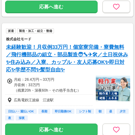
応募へ進む
✅申請はスマホから24時間いつでもOK♪
⇒ 最短で翌々銀行営業日にお振込み！
（※規定あり）》
派遣
製造・加工・組立・整備
└───────────────┘
株式会社モード
未経験歓迎！月収例33万円！個室寮完備・寮費無料
／飛行機部品の組立・部品製造🧑‍🔧✈🛠️／土日祝休み
✨住み込み／入寮、カップル・友人応募OK✨即日対
応✨学歴不問✨髪型自由✨
月給：26.4万円～33万円
月収例：33万円
（残業20h・深夜60h・その他手当含む）
広島電鉄江波線 江波駅
日払い・週払いOK
長期
即日勤務OK
シフト制
朝
昼
夕方
夜
深夜
応募へ進む