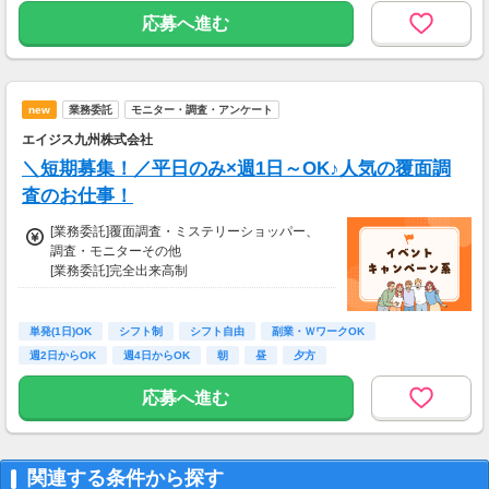
副業・ＷワークOK
週2日からOK
います。
応募へ進む
2～3ポイントの簡単なアンケートから、数十～
数百ポイントのアンケートまで様々な種類があ
ります。
＜グループインタビュー＞
new
業務委託
モニター・調査・アンケート
指定の会場にお越しいただき、3～5人程度で商
エイジス九州株式会社
品やサービスについてお話いただきます。
1回につき、1～2時間程度で数千円程度の謝礼
＼短期募集！／平日のみ×週1日～OK♪人気の覆面調
がもらえます。
査のお仕事！
【交通費】
[業務委託]覆面調査・ミステリーショッパー、
なし
調査・モニターその他
[業務委託]完全出来高制
【報酬】
1件あたり：3,000円（完全出来高制）
単発(1日)OK
シフト制
シフト自由
副業・ＷワークOK
【費用負担の有無】
週2日からOK
週4日からOK
朝
昼
夕方
あり（店舗までの交通費）
※業務委託契約であり、
応募へ進む
報酬に交通費が含まれているため。
※上記は応募者全員が対象です。
＜月収例＞
関連する条件から探す
頑張り次第で月収10万円の副収入も可能！