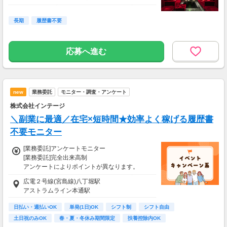
※時給1400円
※レギュラー勤務(週5～)・経験者
長期
履歴書不要
は時給1700円～
応募へ進む
new
業務委託
モニター・調査・アンケート
株式会社インテージ
＼副業に最適／在宅×短時間★効率よく稼げる履歴書
不要モニター
[業務委託]アンケートモニター
[業務委託]完全出来高制
アンケートによりポイントが異なります。
ポイントはネットポイントや電子ギフト券等に
広電２号線(宮島線)八丁堀駅
交換可能です。
アストラムライン本通駅
※ポイント交換先は変更となる場合があります
日払い・週払いOK
単発(1日)OK
シフト制
シフト自由
＜通常のアンケート＞
土日祝のみOK
春・夏・冬休み期間限定
扶養控除内OK
様々な商品やサービスの利用状況やご意見を伺