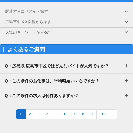
└1件3,000円×月34件実施の場合
関連するエリアから探す
★本業あり・30代男性スタッフの実績あり
広島市中区✕職種から探す
【交通費】
なし
人気のキーワードから探す
よくあるご質問
Q：広島県 広島市中区ではどんなバイトが人気ですか？
Q：この条件のお仕事は、平均時給いくらですか？
Q：この条件の求人は何件ありますか？
Next
1
2
3
4
5
6
7
8
9
10
»