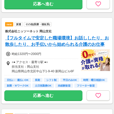
応募へ進む
new
派遣
その他(医療・福祉系)
株式会社ニッソーネット 岡山支社
【フルタイムで安定した職場環境】お話ししたり、お
散歩したり、お手伝いから始められる介護のお仕事
時給1320円〜2000円
○● アクセス・最寄り駅 ●○
担当支社：岡山支社
岡山県岡山市北区中山下1-9-40 新岡山ビル6F
郵便局前駅（岡山電気軌道）-2分
日払い・週払いOK
県庁通り駅（岡山電気軌道）-4分
長期
シフト制
平日のみOK
時間・曜日相談OK
田町（岡山県）駅（岡山電気軌道）-4分
副業・ＷワークOK
土日祝勤務OK
未経験歓迎
フリーター歓迎
エリア内で案件多数！あなたに合った案件をご
応募へ進む
紹介いたします。
■エリア内の駅一覧
新白島駅,本通駅,県庁前駅,城北駅,白島駅,銀山町