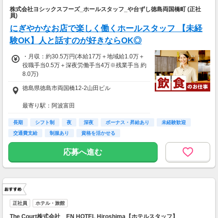
株式会社ヨシックスフーズ_ホールスタッフ_や台ずし徳島両国橋町 (正社
員)
にぎやかなお店で楽しく働くホールスタッフ 【未経
験OK】人と話すのが好きならOK◎
・月収：約30.5万円(本給17万＋地域給1.0万＋
役職手当0.5万＋深夜労働手当4万※残業手当 約
8.0万)
徳島県徳島市両国橋12-2山田ビル
★入社１年目平均月収36.5万可能！
※平均月収内訳/月給22.5万(一律手当含む)＋役
最寄り駅：阿波富田
職・残業(60h分)手当＋賞与1万＋入社祝金5万
(規定有)
長期
【勤務地】
シフト制
夜
深夜
ボーナス・昇給あり
未経験歓迎
通勤可能な範囲内の店舗にて配属となります。
交通費支給
制服あり
資格を活かせる
◇交通費支給：月3万円まで支給
応募時の店舗とは異なる場合がございますので
※車通勤OK（ガソリン代支給）
面接時等にご確認ください。
応募へ進む
──────
【賞与】
年3回（職階に応じる／規定あり）
・精勤賞与：最大12万円×年3回
・業績連動型実績賞与：最大28万円×年3回
正社員
ホテル・旅館
【昇給】
The Court株式会社 EN HOTEL Hiroshima【ホテルスタッフ】