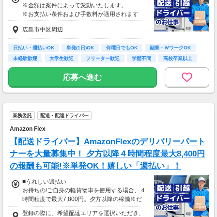
※金額は案件によって変動いたします。
※お支払い条件および手数料が適用されます
広島市中区周辺
日払い・週払いOK
単発(1日)OK
何曜日でもOK
副業・ＷワークOK
未経験歓迎
大学生歓迎
フリーター歓迎
学歴不問
高校卒業以上
応募へ進む
業務委託
配送・配達ドライバー
Amazon Flex
【配送ドライバー】AmazonFlexのデリバリーパート
ナーを大量募集中！ 夕方以降４時間程度最大8,400円
の報酬も可能!※単発OK！嬉しい「週払い」！
■うれしい週払い
お持ちの/ご自身の軽貨物車を使用する場合、４
時間程度で最大7,800円。夕方以降の稼働※だ
と４時間程度で最8,400円の報酬が獲得可能！
登録の際に、希望配達エリアを選択いただき、
給与ではなく、委託業務に応じた報酬をお支払