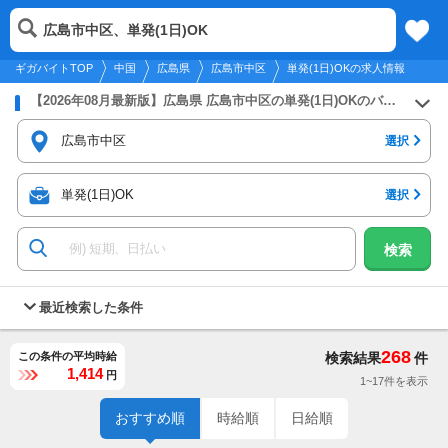
2026年8月7日
更新
tog
広島市中区、単発(1日)OK
中国
履歴
保存
メニュー
nav
ギガバイトTOP
中国
広島県
広島市中区
単発(1日)OKの求人情報
【2026年08月最新版】広島県 広島市中区の単発(1日)OKのバイト・アルバイト・パートの求人募集情報
広島市中区
選択
単発(1日)OK
選択
検索
最近検索した条件
268
この条件の平均時給
検索結果
件
1,414
円
1~17件を表示
おすすめ順
時給順
日給順