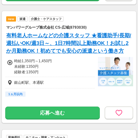
new
派遣
介護士・ケアスタッフ
マンパワーグループ株式会社 CS-広域(8793030)
有料老人ホームなどの介護スタッフ ★看護助手/長期/
週払いOK/週3日～、1日7時間以上勤務OK！お試し2
か月勤務OK！初めてでも安心の派遣という働き方
時給1,350円～1,450円
未経験:1350円
経験者:1350円
介護福祉士:1450円
銀山町駅、本通駅
1ヵ月以内
応募へ進む
業務委託
モニター・調査・アンケート