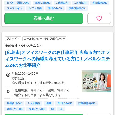
(弊社規定による)
日払い・週払いOK
単発(1日)OK
1週間以内
1ヵ月以内
即日勤務OK
スキマバイト
シフト自由
平日のみOK
扶養控除内OK
応募へ進む
アルバイト
コールセンター・テレアポインター
株式会社ベルシステム２４
[広島市]オフィスワークのお仕事紹介 広島市内でオフ
ィスワークへの転職を考えている方に！／ベルシステ
ム24のお仕事紹介
時給1100～1450円
◎昇給あり
◎交通費支給あり（通勤距離2km以上）
お仕事により異なります
「紙屋町東」電停すぐ / 「袋町」電停すぐ
ご紹介するお仕事により異なります
単発(1日)OK
1ヵ月以内
長期
平日のみOK
扶養控除内OK
週3日からOK
週4日からOK
朝
昼