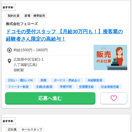
契約社員
家電・携帯販売
株式会社フェローズ
ドコモの受付スタッフ 【月給30万円も！】接客業の
経験者さん限定の高給与！
時給1500円～1800円
広島県中区宝町2-1
八丁堀駅(広島)
胡町駅
袋町駅
日払い・週払いOK
長期
ボーナス・昇給あり
未経験歓迎
フリーター歓迎
主婦(夫)歓迎
学歴不問
交通費支給
社会保険完備
応募へ進む
正社員
ホールスタッフ