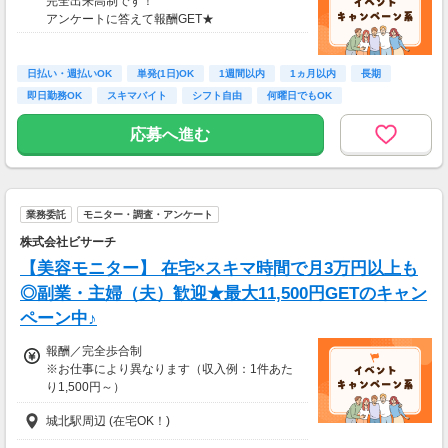
完全出来高制です！
アンケートに答えて報酬GET★
日払い・週払いOK
単発(1日)OK
1週間以内
1ヵ月以内
長期
即日勤務OK
スキマバイト
シフト自由
何曜日でもOK
応募へ進む
業務委託
モニター・調査・アンケート
株式会社ビサーチ
【美容モニター】 在宅×スキマ時間で月3万円以上も
◎副業・主婦（夫）歓迎★最大11,500円GETのキャン
ペーン中♪
報酬／完全歩合制
※お仕事により異なります（収入例：1件あた
り1,500円～）
城北駅周辺 (在宅OK！)
・登録お祝い制度アリ！
最大11,500円GET！