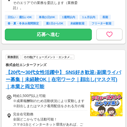
そのエリアでの業務を委託します（業務委
いする業務委託のお仕事です。うれしい週払
託）。
い。
日払い・週払いOK
単発(1日)OK
1週間以内
1ヵ月以内
長期
※中国エリアで4-6月に１8時以降稼働した場合
春・夏・冬休み期間限定
週1日からOK
未経験歓迎
フリーター歓迎
を想定。地域により異なります。
※報酬は規約にしたがい配達完了の15日後に支
応募へ進む
払いますが、可能な場合は、より早く、週払い
で前週稼働分をお支払いします。
登録の際に、希望配達エリアを選択いただき、
そのエリアでの業務を委託します（業務委
業務委託
その他(アミューズメント・エンタメ…
託）。
株式会社エンターファンズ
【20代〜30代女性活躍中】 SNS好き歓迎♪副業ライバ
ー募集｜未経験OK｜在宅ワーク｜顔出し(マスク可)
｜本業と両立可能
時給1,500円以上可能
※成果報酬制のため活動状況により変動します
※顔出しまたはマスク着用配信をされる方の報
酬基準となります
完全在宅勤務
【収入例】
全国どこからでも活動可能！
■事務職Aさん（週3日・月50時間程度）
スマホ1台とインターネット環境があれば、ご
月収8万円～15万円