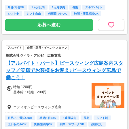
自宅からスタートできます。
■営業職Bさん（週4日・月80時間程度）
単発(1日)OK
通勤時間ゼロだから、本業やプライベートとの
1ヵ月以内
3ヵ月以内
長期
スキマバイト
月収15万円～25万円
両立もラクラク♪
シフト制
シフト自由
何曜日でもOK
時間・曜日相談OK
■主婦Cさん（月100時間程度）
月収20万円以上
応募へ進む
現在活躍中のライバーの多くは会社員や主婦の
方。
本業や家庭と両立しながら副業として活動され
ています。
アルバイト
企画・運営・イベントスタッフ
株式会社ヴィラ・アビゼ 広島支店
【アルバイト・パート】ピースウィング広島案内スタ
ッフ／笑顔でお客様をお迎え♪ピースウィング広島で
働こう！
時給 1200円
基本給：時給 1200円
エディオンピースウィング広島
┌──《日払い・週払いOK！》──┐
日払い・週払いOK
単発(1日)OK
1週間以内
長期
シフト制
「ピンチの時も安心♪」
土日祝のみOK
扶養控除内OK
副業・ＷワークOK
残業なし
稼働分をお給料日前に受け取れます！