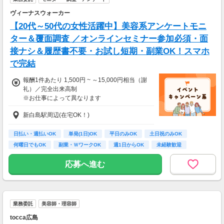
ヴィーナスウォーカー
【20代～50代の女性活躍中】美容系アンケートモニ
ター＆覆面調査 ／オンラインセミナー参加必須・面
接ナシ＆履歴書不要・お試し短期・副業OK！スマホ
で完結
報酬1件あたり 1,500円 ~ ～15,000円相当（謝
礼）／完全出来高制
※お仕事によって異なります
※アンケート回答後、内容確認・承認を経て謝
新白島駅周辺(在宅OK！)
礼をお支払いします
【お仕事の一例】
日払い・週払いOK
単発(1日)OK
平日のみOK
土日祝のみOK
◆ 美容サプリのお試しモニター
何曜日でもOK
副業・ＷワークOK
週1日からOK
未経験歓迎
話題の美容サプリをお得に体験し、リアルな感
大学生歓迎
想を送るだけ♪
応募へ進む
キレイになりながらポイントがもらえる、人気
のモニターです！
・案件数 ：20～30件
業務委託
美容師・理容師
・所要時間：10～20分
・謝礼金 ：500PT（1P＝1円）＋商品提供あ
tocca広島
り