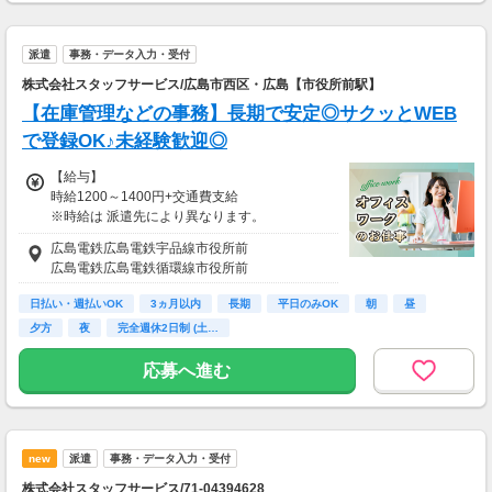
派遣
事務・データ入力・受付
株式会社スタッフサービス/広島市西区・広島【市役所前駅】
【在庫管理などの事務】長期で安定◎サクッとWEB
で登録OK♪未経験歓迎◎
【給与】
時給1200～1400円+交通費支給
※時給は 派遣先により異なります。
広島電鉄広島電鉄宇品線市役所前
◇◆ 月収例 ◆◇
広島電鉄広島電鉄循環線市役所前
・時給1200円×8ｈ×20日間＝月19万2000円
日払い・週払いOK
3ヵ月以内
長期
平日のみOK
朝
昼
「月○円稼ぎたい！」そんな私の希望を、
夕方
夜
完全週休2日制 (土…
スタッフサービスは、しっかり組んでお仕事を
紹介してくれました！
応募へ進む
働き方・収入・大事なことを実際の面接前に聞
けるのって心強い♪
【給与支払】
日払い
new
派遣
事務・データ入力・受付
月払い給与の前払いが可能な福利厚生サービス
株式会社スタッフサービス/71-04394628