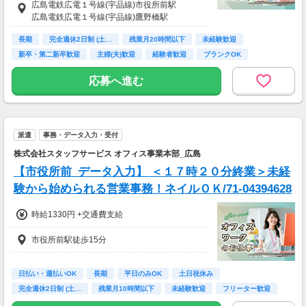
広島電鉄広電１号線(宇品線)市役所前駅
給料UPしました！ kkw_bcov2106
広島電鉄広電１号線(宇品線)鷹野橋駅
長期
完全週休2日制 (土…
残業月20時間以下
未経験歓迎
新卒・第二新卒歓迎
主婦(夫)歓迎
経験者歓迎
ブランクOK
ＰＣスキル不要
応募へ進む
派遣
事務・データ入力・受付
株式会社スタッフサービス オフィス事業本部_広島
【市役所前_データ入力】 ＜１７時２０分終業＞未経
験から始められる営業事務！ネイルＯＫ/71-04394628
時給1330円 +交通費支給
市役所前駅徒歩15分
日払い・週払いOK
長期
平日のみOK
土日祝休み
完全週休2日制 (土…
残業月10時間以下
未経験歓迎
フリーター歓迎
高校卒業以上