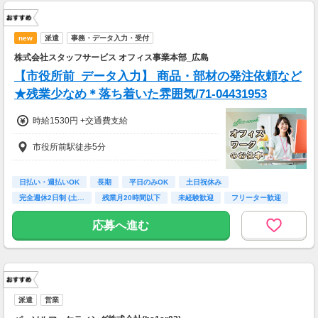
new
派遣
事務・データ入力・受付
株式会社スタッフサービス オフィス事業本部_広島
【市役所前_データ入力】 商品・部材の発注依頼など
★残業少なめ＊落ち着いた雰囲気/71-04431953
時給1530円 +交通費支給
市役所前駅徒歩5分
日払い・週払いOK
長期
平日のみOK
土日祝休み
完全週休2日制 (土…
残業月20時間以下
未経験歓迎
フリーター歓迎
高校卒業以上
応募へ進む
派遣
営業