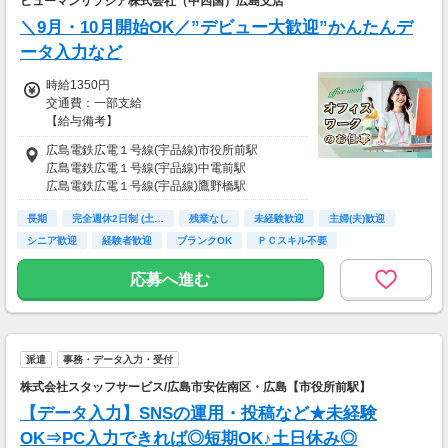
ヒューマンリソシア株式会社（中四国）広島支店
＼9月・10月開始OK／”デビュー大歓迎”かんたんデ
ータ入力など
時給1350円
交通費：一部支給
【給与備考】
【月収例】約198,450円
広島電鉄広電１号線(宇品線)市役所前駅
（時給1,350円×実働7.00h×21日）＋交通費
広島電鉄広電１号線(宇品線)中電前駅
※月収例は一例であり、保証するものではあ
広島電鉄広電１号線(宇品線)鷹野橋駅
りません。
長期
完全週休2日制 (土…
残業なし
未経験歓迎
主婦(夫)歓迎
【交通費】 通勤交通費の支給あり（当社規定に
シニア歓迎
経験者歓迎
ブランクOK
ＰＣスキル不要
よる）
応募へ進む
【交通費備考】
規定あり
派遣
事務・データ入力・受付
株式会社スタッフサービス/広島市安佐南区・広島【市役所前駅】
【データ入力】SNSの運用・投稿など★未経験
OK⇒PC入力できれば◎短期OK♪土日休み◎