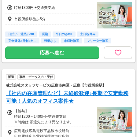
時給1300円 +交通費支給
【交通費】
別途一部支給
市役所前駅徒歩5分
日払い・週払いOK
長期
平日のみOK
土日祝休み
完全週休2日制 (土…
残業なし
未経験歓迎
フリーター歓迎
高校卒業以上
応募へ進む
派遣
事務・データ入力・受付
株式会社スタッフサービス/広島市南区・広島【市役所前駅】
【社内の在庫管理など】未経験歓迎♪長期で安定勤務
可能！人気のオフィス案件★
【給与】
時給1200～1400円+交通費支給
※時給は 派遣先により異なります。
広島電鉄広島電鉄宇品線市役所前
◇◆ 月収例 ◆◇
広島電鉄広島電鉄循環線市役所前