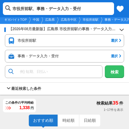
2026年8月9日
更新
tog
市役所前駅、事務・データ入力・受付
中国
履歴
保存
メニュー
nav
ギガバイトTOP
中国
広島県
広島市中区
市役所前駅
事務・データ入
【2026年08月最新版】広島県 市役所前駅の事務・データ入力・受付のバイト・アルバイト・パートの求人募集情報
市役所前駅
選択
事務・データ入力・受付
選択
検索
最近検索した条件
35
この条件の平均時給
検索結果
件
1,338
円
1~17件を表示
おすすめ順
時給順
日給順