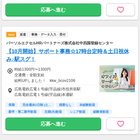
速払いサービス(日払いサービス)も導入してい
※承認済の勤怠実績に応じて申請が可能です。
応募へ進む
ます。
※その他規定あり（詳細は登録後にマイページ
よりご確認ください）
18時までの申請で...
＼ 申請当日に給与振り込み！ ／
【交通費】
（18時以降の申請は翌9時までに振込となりま
new
派遣
事務・データ入力・受付
別途一部支給
す）
交通費支給（規定あり）
パーソルエクセルHRパートナーズ株式会社中四国登録センター
※承認済の勤怠実績に応じて申請が可能です。
【10月開始】サポート事務☆17時台定時＆土日祝休
※その他規定あり（詳細は登録後にマイページ
み♪駅スグ！
よりご確認ください）
時給1300円〜1300円
【交通費】
交通費：全額支給
別途一部支給
給料UPしました！ kkw_bcov2106
広島電鉄広電１号線(宇品線)市役所前駅
広島電鉄広電１号線(宇品線)本通駅
長期
完全週休2日制 (土…
残業なし
未経験歓迎
新卒・第二新卒歓迎
主婦(夫)歓迎
シニア歓迎
経験者歓迎
ブランクOK
応募へ進む