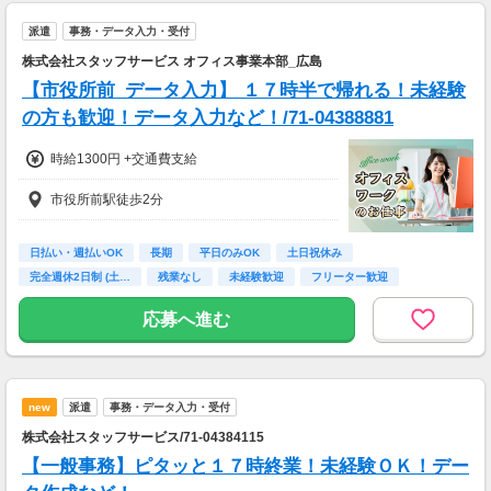
派遣
事務・データ入力・受付
株式会社スタッフサービス オフィス事業本部_広島
【市役所前_データ入力】 １７時半で帰れる！未経験
の方も歓迎！データ入力など！/71-04388881
時給1300円 +交通費支給
市役所前駅徒歩2分
日払い・週払いOK
長期
平日のみOK
土日祝休み
完全週休2日制 (土…
残業なし
未経験歓迎
フリーター歓迎
高校卒業以上
応募へ進む
new
派遣
事務・データ入力・受付
株式会社スタッフサービス/71-04384115
【一般事務】ピタッと１７時終業！未経験ＯＫ！デー