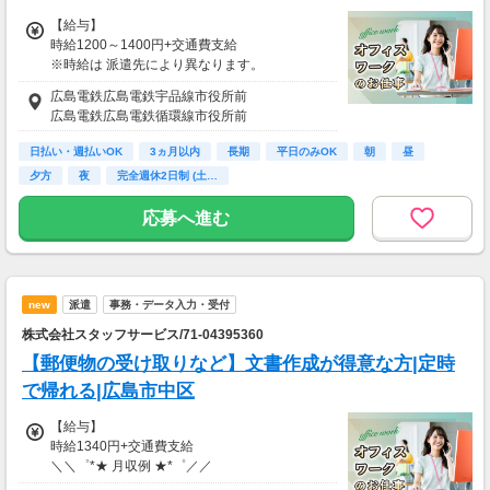
【給与】
時給1200～1400円+交通費支給
※時給は 派遣先により異なります。
広島電鉄広島電鉄宇品線市役所前
◇◆ 月収例 ◆◇
広島電鉄広島電鉄循環線市役所前
・時給1200円×8ｈ×20日間＝月19万2000円
日払い・週払いOK
3ヵ月以内
長期
平日のみOK
朝
昼
【給与支払】
夕方
夜
完全週休2日制 (土…
日払い
月払い給与の前払いが可能な福利厚生サービス
応募へ進む
として、
速払いサービス(日払いサービス)も導入してい
ます。
18時までの申請で...
new
派遣
事務・データ入力・受付
＼ 申請当日に給与振り込み！ ／
株式会社スタッフサービス/71-04395360
（18時以降の申請は翌9時までに振込となりま
す）
【郵便物の受け取りなど】文書作成が得意な方|定時
で帰れる|広島市中区
※承認済の勤怠実績に応じて申請が可能です。
※その他規定あり（詳細は登録後にマイページ
【給与】
よりご確認ください）
時給1340円+交通費支給
＼＼゜*★ 月収例 ★*゜／／
【交通費】
週5日(月22日勤務)×1日7.5時間×時給1340円=