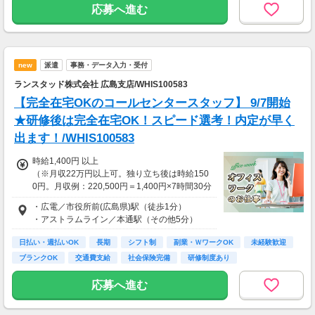
応募へ進む
new
派遣
事務・データ入力・受付
ランスタッド株式会社 広島支店/WHIS100583
【完全在宅OKのコールセンタースタッフ】 9/7開始
★研修後は完全在宅OK！スピード選考！内定が早く
出ます！/WHIS100583
時給1,400円 以上
（※月収22万円以上可。独り立ち後は時給150
0円。月収例：220,500円＝1,400円×7時間30分
×21日勤務の場合＋残業代、交通費別途支給）
・広電／市役所前(広島県)駅（徒歩1分）
・アストラムライン／本通駅（その他5分）
日払い・週払いOK
長期
シフト制
副業・ＷワークOK
未経験歓迎
ブランクOK
交通費支給
社会保険完備
研修制度あり
応募へ進む