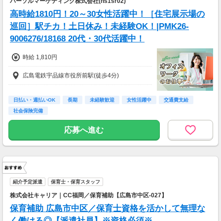
パーソルマーケティング株式会社(hs1sr02)
高時給1810円！20～30女性活躍中！［住宅展示場の
巡回］駅チカ！土日休み！未経験OK！|PMK26-
9006276/18168 20代・30代活躍中！
時給 1,810円
広島電鉄宇品線市役所前駅(徒歩4分)
日払い・週払いOK
長期
未経験歓迎
女性活躍中
交通費支給
社会保険完備
応募へ進む
紹介予定派遣
保育士・保育スタッフ
株式会社キャリア｜CC福岡／保育補助【広島市中区-027】
保育補助 広島市中区／保育士資格を活かして無理な
く働ける◎【派遣社員】※資格必須※