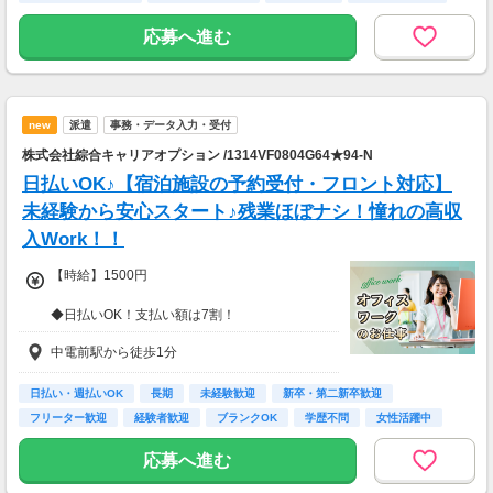
高校卒業以上
応募へ進む
new
派遣
事務・データ入力・受付
株式会社綜合キャリアオプション /1314VF0804G64★94-N
日払いOK♪【宿泊施設の予約受付・フロント対応】
未経験から安心スタート♪残業ほぼナシ！憧れの高収
入Work！！
【時給】1500円
◆日払いOK！支払い額は7割！
※規定・支払い条件有
中電前駅から徒歩1分
日払い・週払いOK
長期
未経験歓迎
新卒・第二新卒歓迎
フリーター歓迎
経験者歓迎
ブランクOK
学歴不問
女性活躍中
応募へ進む