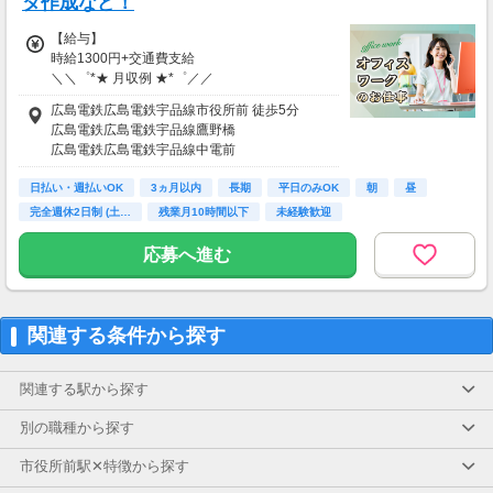
タ作成など！
【給与】
時給1300円+交通費支給
＼＼゜*★ 月収例 ★*゜／／
週5日(月22日勤務)×1日7時間×時給1300円=月
広島電鉄広島電鉄宇品線市役所前 徒歩5分
収20万200円
広島電鉄広島電鉄宇品線鷹野橋
広島電鉄広島電鉄宇品線中電前
【給与支払】
広島電鉄広島電鉄宇品線日赤病院前
日払い
日払い・週払いOK
広島電鉄広島電鉄宇品線袋町
3ヵ月以内
長期
平日のみOK
朝
昼
月払い給与の前払いが可能な福利厚生サービス
完全週休2日制 (土…
残業月10時間以下
未経験歓迎
として、
速払いサービス(日払いサービス)も導入してい
応募へ進む
ます。
18時までの申請で...
＼ 申請当日に給与振り込み！ ／
関連する条件から探す
（18時以降の申請は翌9時までに振込となりま
す）
関連する駅から探す
※承認済の勤怠実績に応じて申請が可能です。
※その他規定あり（詳細は登録後にマイページ
別の職種から探す
よりご確認ください）
市役所前駅✕特徴から探す
【交通費】