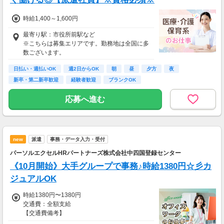
時給1,400～1,600円
最寄り駅：市役所前駅など
※こちらは募集エリアです。勤務地は全国に多
数ございます。
日払い・週払いOK
週2日からOK
朝
昼
夕方
夜
新卒・第二新卒歓迎
経験者歓迎
ブランクOK
応募へ進む
new
派遣
事務・データ入力・受付
パーソルエクセルHRパートナーズ株式会社中四国登録センター
《10月開始》大手グループで事務♪時給1380円☆彡カ
ジュアルOK
時給1380円〜1380円
交通費：全額支給
【交通費備考】
※当社規定あり