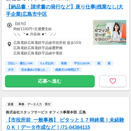
として、
速払いサービス(日払いサービス)も導入してい
【納品書・請求書の発行など】座り仕事|残業なし|大
ます。
手企業|広島市中区
18時までの申請で...
【給与】
＼ 申請当日に給与振り込み！ ／
時給1330円+交通費支給
（18時以降の申請は翌9時までに振込となりま
＼＼゜*★ 月収例 ★*゜／／
す）
週5日(月22日勤務)×1日7.5時間×時給1330円=
広島電鉄広島電鉄宇品線市役所前 徒歩15分
月収21万9450円
※承認済の勤怠実績に応じて申請が可能です。
広島電鉄広島電鉄宇品線鷹野橋
※その他規定あり（詳細は登録後にマイページ
広島電鉄広島電鉄宇品線中電前
【給与支払】
よりご確認ください）
広島電鉄広島電鉄宇品線日赤病院前
日払い
日払い・週払いOK
広島電鉄広島電鉄宇品線袋町
3ヵ月以内
長期
平日のみOK
朝
昼
月払い給与の前払いが可能な福利厚生サービス
【交通費】
夕方
完全週休2日制 (土…
残業月10時間以下
として、
別途一部支給
速払いサービス(日払いサービス)も導入してい
交通費支給（規定あり）
応募へ進む
ます。
18時までの申請で...
＼ 申請当日に給与振り込み！ ／
（18時以降の申請は翌9時までに振込となりま
派遣
事務・データ入力・受付
す）
株式会社スタッフサービス オフィス事業本部_広島
※承認済の勤怠実績に応じて申請が可能です。
【市役所前_一般事務】 ピタッと１７時終業！未経験
※その他規定あり（詳細は登録後にマイページ
ＯＫ！データ作成など！/71-04384115
よりご確認ください）