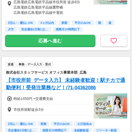
別途一部支給
広島電鉄広島電鉄宇品線市役所前 徒歩8分
月収22万1100円
交通費支給（規定あり）
広島電鉄広島電鉄宇品線鷹野橋
広島電鉄広島電鉄宇品線中電前
【給与支払】
広島電鉄広島電鉄宇品線日赤病院前
日払い
日払い・週払いOK
広島電鉄広島電鉄宇品線袋町
3ヵ月以内
長期
平日のみOK
朝
昼
月払い給与の前払いが可能な福利厚生サービス
夕方
完全週休2日制 (土…
残業月10時間以下
として、
速払いサービス(日払いサービス)も導入してい
応募へ進む
ます。
18時までの申請で...
＼ 申請当日に給与振り込み！ ／
（18時以降の申請は翌9時までに振込となりま
派遣
事務・データ入力・受付
す）
株式会社スタッフサービス オフィス事業本部_広島
※承認済の勤怠実績に応じて申請が可能です。
【市役所前_データ入力】 未経験者歓迎！駅チカで通
※その他規定あり（詳細は登録後にマイページ
勤便利！受発注業務など！/71-04362086
よりご確認ください）
時給1450円 +交通費支給
【交通費】
別途一部支給
市役所前駅徒歩3分
日払い・週払いOK
長期
平日のみOK
土日祝休み
完全週休2日制 (土…
残業月20時間以下
未経験歓迎
フリーター歓迎