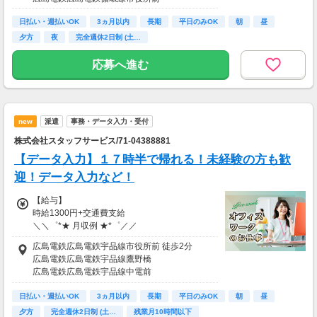
・時給1200円×8ｈ×20日間＝月19万2000円
日払い・週払いOK
3ヵ月以内
長期
平日のみOK
朝
昼
＼速払い(日払いサービス)導入！こんな時に使
夕方
夜
完全週休2日制 (土…
ってます！／
▼スタッフAさん
応募へ進む
推しへの出費・セール時期の爆買いが重なっ
て、
『今月やばいかも！』ってなったときに使いま
した◎
月末に金欠の不安がなくなるって、思っていた
new
派遣
事務・データ入力・受付
より安心感があって嬉しいです♪
株式会社スタッフサービス/71-04388881
大手スタッフサービスだからこその待遇だなと
思いました！
【データ入力】１７時半で帰れる！未経験の方も歓
迎！データ入力など！
【給与支払】
日払い
【給与】
月払い給与の前払いが可能な福利厚生サービス
時給1300円+交通費支給
として、
＼＼゜*★ 月収例 ★*゜／／
速払いサービス(日払いサービス)も導入してい
週5日(月22日勤務)×1日8時間×時給1300円=月
ます。
広島電鉄広島電鉄宇品線市役所前 徒歩2分
収22万8800円
広島電鉄広島電鉄宇品線鷹野橋
18時までの申請で...
広島電鉄広島電鉄宇品線中電前
【給与支払】
＼ 申請当日に給与振り込み！ ／
広島電鉄広島電鉄宇品線日赤病院前
日払い
（18時以降の申請は翌9時までに振込となりま
日払い・週払いOK
広島電鉄広島電鉄宇品線袋町
3ヵ月以内
長期
平日のみOK
朝
昼
月払い給与の前払いが可能な福利厚生サービス
す）
夕方
完全週休2日制 (土…
残業月10時間以下
として、