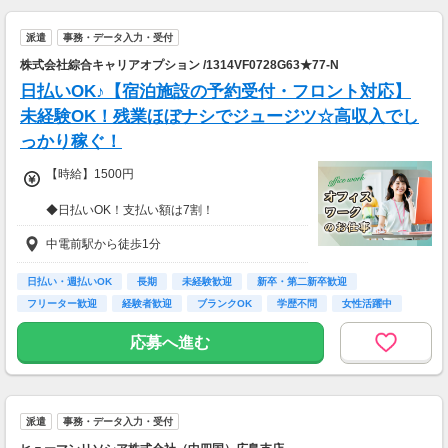
派遣
事務・データ入力・受付
株式会社綜合キャリアオプション /1314VF0728G63★77-N
日払いOK♪【宿泊施設の予約受付・フロント対応】
未経験OK！残業ほぼナシでジュージツ☆高収入でし
っかり稼ぐ！
【時給】1500円
◆日払いOK！支払い額は7割！
※規定・支払い条件有
中電前駅から徒歩1分
日払い・週払いOK
長期
未経験歓迎
新卒・第二新卒歓迎
フリーター歓迎
経験者歓迎
ブランクOK
学歴不問
女性活躍中
応募へ進む
派遣
事務・データ入力・受付