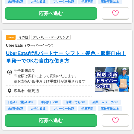
未経験歓迎
大学生歓迎
フリーター歓迎
学歴不問
高校卒業以上
応募へ進む
new
その他
デリバリー・ケータリング
Uber Eats（ウーバーイーツ）
UberEats配達パートナー シフト・髪色・服装自由！
単発〜でOKな自由な働き方
完全出来高制
※金額は案件によって変動いたします。
※お支払い条件および手数料が適用されます
広島市中区周辺
日払い・週払いOK
単発(1日)OK
何曜日でもOK
副業・ＷワークOK
未経験歓迎
大学生歓迎
フリーター歓迎
学歴不問
高校卒業以上
応募へ進む