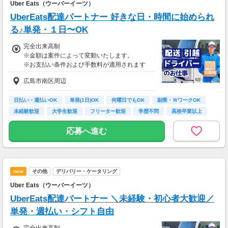
Uber Eats（ウーバーイーツ）
UberEats配達パートナー 好きな日・時間に始められ
る♪単発・１日〜OK
完全出来高制
※金額は案件によって変動いたします。
※お支払い条件および手数料が適用されます
広島市南区周辺
日払い・週払いOK
単発(1日)OK
何曜日でもOK
副業・ＷワークOK
未経験歓迎
大学生歓迎
フリーター歓迎
学歴不問
高校卒業以上
応募へ進む
new
その他
デリバリー・ケータリング
Uber Eats（ウーバーイーツ）
UberEats配達パートナー ＼未経験・初心者大歓迎／
単発・週払い・シフト自由