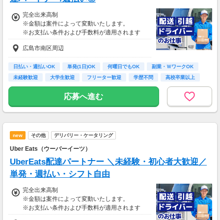
完全出来高制
※金額は案件によって変動いたします。
※お支払い条件および手数料が適用されます
広島市南区周辺
日払い・週払いOK
単発(1日)OK
何曜日でもOK
副業・ＷワークOK
未経験歓迎
大学生歓迎
フリーター歓迎
学歴不問
高校卒業以上
応募へ進む
new
その他
デリバリー・ケータリング
Uber Eats（ウーバーイーツ）
UberEats配達パートナー ＼未経験・初心者大歓迎／
単発・週払い・シフト自由
完全出来高制
※金額は案件によって変動いたします。
※お支払い条件および手数料が適用されます