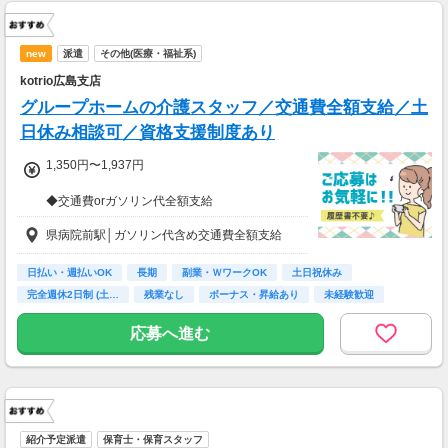
new
派遣
その他(医療・福祉系)
kotrio広島支店
グループホームの介護スタッフ／交通費全額支給／土
日休み相談可／資格支援制度あり
1,350円〜1,937円
◆交通費orガソリン代全額支給
◆各種社会保険完備
県病院前駅│ガソリン代含め交通費全額支給
◆日払い・週払い制度（各規定有）
急な出費にあんしんの制度です。
スマホからかんたんに申請が出来ます！
日払い・週払いOK
長期
副業・ＷワークOK
土日祝休み
完全週休2日制 (土…
残業なし
ボーナス・昇給あり
未経験歓迎
主婦(夫)歓迎
応募へ進む
紹介予定派遣
保育士・保育スタッフ