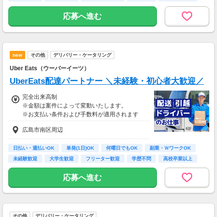
応募へ進む
new
その他
デリバリー・ケータリング
Uber Eats（ウーバーイーツ）
UberEats配達パートナー ＼未経験・初心者大歓迎／
完全出来高制
※金額は案件によって変動いたします。
※お支払い条件および手数料が適用されます
広島市南区周辺
日払い・週払いOK
単発(1日)OK
何曜日でもOK
副業・ＷワークOK
未経験歓迎
大学生歓迎
フリーター歓迎
学歴不問
高校卒業以上
応募へ進む
その他
デリバリー・ケータリング