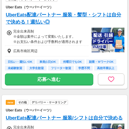
Uber Eats（ウーバーイーツ）
UberEats配達パートナー 服装・髪型・シフトは自分
で決める！週払い◎
完全出来高制
※金額は案件によって変動いたします。
※お支払い条件および手数料が適用されます
広島市南区周辺
日払い・週払いOK
単発(1日)OK
何曜日でもOK
副業・ＷワークOK
未経験歓迎
大学生歓迎
フリーター歓迎
学歴不問
高校卒業以上
応募へ進む
new
その他
デリバリー・ケータリング
Uber Eats（ウーバーイーツ）
UberEats配達パートナー 服装/シフトは自分で決める
完全出来高制