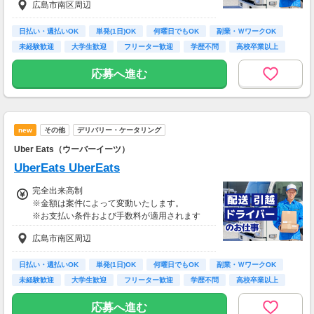
広島市南区周辺
日払い・週払いOK
単発(1日)OK
何曜日でもOK
副業・ＷワークOK
未経験歓迎
大学生歓迎
フリーター歓迎
学歴不問
高校卒業以上
応募へ進む
new
その他
デリバリー・ケータリング
Uber Eats（ウーバーイーツ）
UberEats UberEats
完全出来高制
※金額は案件によって変動いたします。
※お支払い条件および手数料が適用されます
広島市南区周辺
日払い・週払いOK
単発(1日)OK
何曜日でもOK
副業・ＷワークOK
未経験歓迎
大学生歓迎
フリーター歓迎
学歴不問
高校卒業以上
応募へ進む