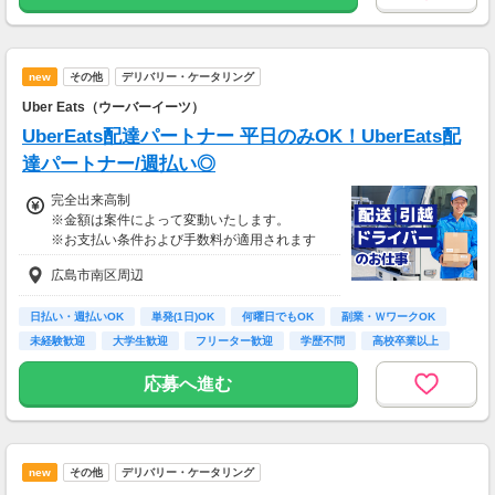
new
その他
デリバリー・ケータリング
Uber Eats（ウーバーイーツ）
UberEats配達パートナー 平日のみOK！UberEats配
達パートナー/週払い◎
完全出来高制
※金額は案件によって変動いたします。
※お支払い条件および手数料が適用されます
広島市南区周辺
日払い・週払いOK
単発(1日)OK
何曜日でもOK
副業・ＷワークOK
未経験歓迎
大学生歓迎
フリーター歓迎
学歴不問
高校卒業以上
応募へ進む
new
その他
デリバリー・ケータリング