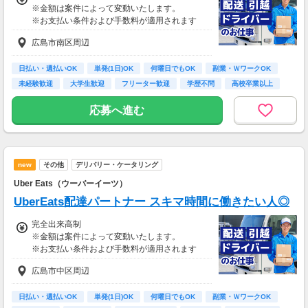
※金額は案件によって変動いたします。
※お支払い条件および手数料が適用されます
広島市南区周辺
日払い・週払いOK
単発(1日)OK
何曜日でもOK
副業・ＷワークOK
未経験歓迎
大学生歓迎
フリーター歓迎
学歴不問
高校卒業以上
応募へ進む
new
その他
デリバリー・ケータリング
Uber Eats（ウーバーイーツ）
UberEats配達パートナー スキマ時間に働きたい人◎
完全出来高制
※金額は案件によって変動いたします。
※お支払い条件および手数料が適用されます
広島市中区周辺
日払い・週払いOK
単発(1日)OK
何曜日でもOK
副業・ＷワークOK