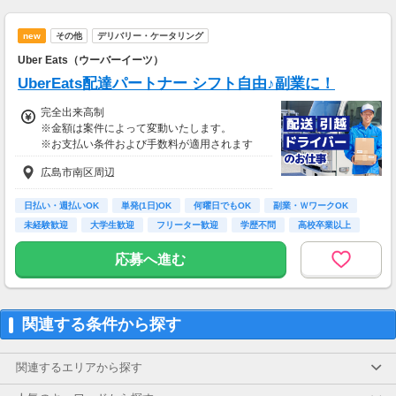
new
その他
デリバリー・ケータリング
Uber Eats（ウーバーイーツ）
UberEats配達パートナー シフト自由♪副業に！
完全出来高制
※金額は案件によって変動いたします。
※お支払い条件および手数料が適用されます
広島市南区周辺
日払い・週払いOK
単発(1日)OK
何曜日でもOK
副業・ＷワークOK
未経験歓迎
大学生歓迎
フリーター歓迎
学歴不問
高校卒業以上
応募へ進む
関連する条件から探す
関連するエリアから探す