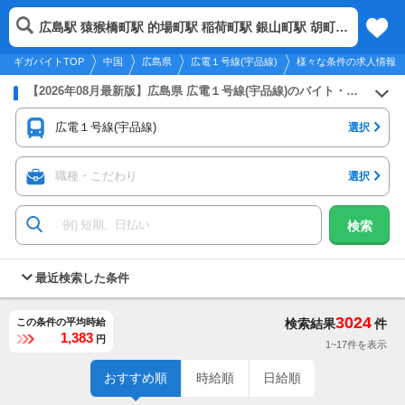
2026年8月7日
更新
tog
広島駅 猿猴橋町駅 的場町駅 稲荷町駅 銀山町駅 胡町駅 八丁堀駅 立町駅 紙屋町東駅 本通駅 袋町駅 中電前駅 市役所前駅 鷹野橋駅 日赤病院前駅 広電本社前駅 御幸橋駅 皆実町六丁目駅 広大附属学校前駅 県病院前駅 宇品二丁目駅 宇品三丁目駅 宇品四丁目駅 宇品五丁目駅 海岸通駅 元宇品口駅 広島港（宇品）駅
中国
履歴
保存
メニュー
nav
ギガバイトTOP
中国
広島県
広電１号線(宇品線)
様々な条件の求人情報
【2026年08月最新版】広島県 広電１号線(宇品線)のバイト・アルバイト・パートの求人募集情報
広電１号線(宇品線)
選択
職種・こだわり
選択
検索
最近検索した条件
3024
この条件の平均時給
検索結果
件
1,383
円
1~17件を表示
おすすめ順
時給順
日給順