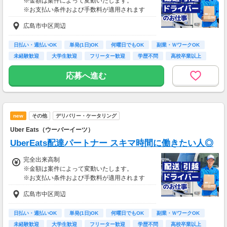
※金額は案件によって変動いたします。
※お支払い条件および手数料が適用されます
広島市中区周辺
日払い・週払いOK
単発(1日)OK
何曜日でもOK
副業・ＷワークOK
未経験歓迎
大学生歓迎
フリーター歓迎
学歴不問
高校卒業以上
応募へ進む
new
その他
デリバリー・ケータリング
Uber Eats（ウーバーイーツ）
UberEats配達パートナー スキマ時間に働きたい人◎
完全出来高制
※金額は案件によって変動いたします。
※お支払い条件および手数料が適用されます
広島市中区周辺
日払い・週払いOK
単発(1日)OK
何曜日でもOK
副業・ＷワークOK
未経験歓迎
大学生歓迎
フリーター歓迎
学歴不問
高校卒業以上