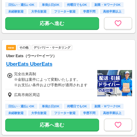
日払い・週払いOK
単発(1日)OK
何曜日でもOK
副業・ＷワークOK
未経験歓迎
大学生歓迎
フリーター歓迎
学歴不問
高校卒業以上
応募へ進む
new
その他
デリバリー・ケータリング
Uber Eats（ウーバーイーツ）
UberEats UberEats
完全出来高制
※金額は案件によって変動いたします。
※お支払い条件および手数料が適用されます
広島市南区周辺
日払い・週払いOK
単発(1日)OK
何曜日でもOK
副業・ＷワークOK
未経験歓迎
大学生歓迎
フリーター歓迎
学歴不問
高校卒業以上
応募へ進む