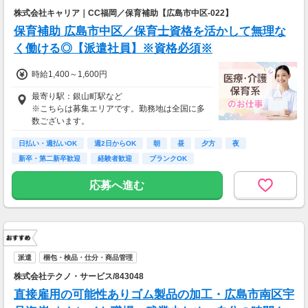
株式会社キャリア｜CC福岡／保育補助【広島市中区-022】
保育補助 広島市中区／保育士資格を活かして無理な
く働ける◎【派遣社員】※資格必須※
時給1,400～1,600円
最寄り駅：銀山町駅など
※こちらは募集エリアです。勤務地は全国に多
数ございます。
日払い・週払いOK
週2日からOK
朝
昼
夕方
夜
新卒・第二新卒歓迎
経験者歓迎
ブランクOK
応募へ進む
派遣
梱包・検品・仕分・商品管理
株式会社テクノ・サービス/843048
直接雇用の可能性ありゴム製品の加工・広島市南区宇