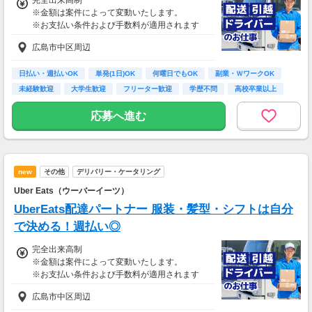
完全出来高制
※金額は案件によって変動いたします。
※お支払い条件および手数料が適用されます
広島市中区周辺
日払い・週払いOK
単発(1日)OK
何曜日でもOK
副業・ＷワークOK
未経験歓迎
大学生歓迎
フリーター歓迎
学歴不問
高校卒業以上
応募へ進む
new
その他
デリバリー・ケータリング
Uber Eats（ウーバーイーツ）
UberEats配達パートナー 服装・髪型・シフトは自分
で決める！週払い◎
完全出来高制
※金額は案件によって変動いたします。
※お支払い条件および手数料が適用されます
広島市中区周辺