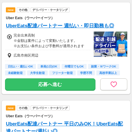
new
その他
デリバリー・ケータリング
Uber Eats（ウーバーイーツ）
UberEats配達パートナー 週払い・即日勤務も◎
完全出来高制
※金額は案件によって変動いたします。
※お支払い条件および手数料が適用されます
広島市南区周辺
日払い・週払いOK
単発(1日)OK
何曜日でもOK
副業・ＷワークOK
未経験歓迎
大学生歓迎
フリーター歓迎
学歴不問
高校卒業以上
応募へ進む
new
その他
デリバリー・ケータリング
Uber Eats（ウーバーイーツ）
UberEats配達パートナー 平日のみOK！UberEats配
達パートナー/週払い◎