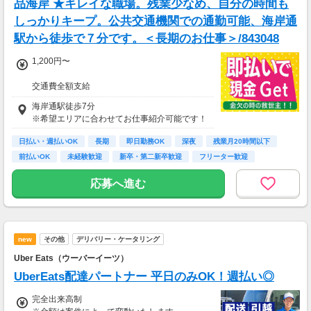
品海岸 ★キレイな職場。残業少なめ、自分の時間も
しっかりキープ。公共交通機関での通勤可能、海岸通
駅から徒歩で７分です。＜長期のお仕事＞/843048
1,200円〜
交通費全額支給
即払い制度有
海岸通駅徒歩7分
※希望エリアに合わせてお仕事紹介可能です！
日払い・週払いOK
長期
即日勤務OK
深夜
残業月20時間以下
前払いOK
未経験歓迎
新卒・第二新卒歓迎
フリーター歓迎
応募へ進む
new
その他
デリバリー・ケータリング
Uber Eats（ウーバーイーツ）
UberEats配達パートナー 平日のみOK！週払い◎
完全出来高制