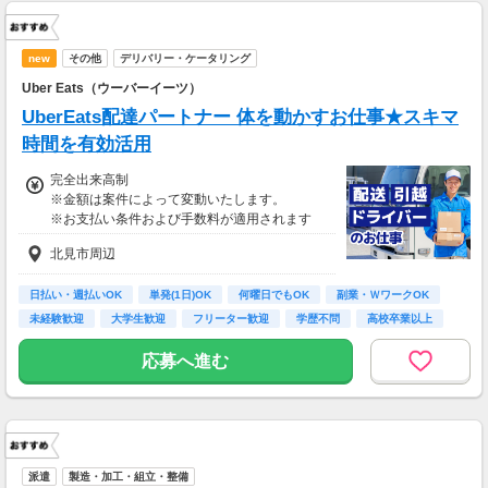
new
その他
デリバリー・ケータリング
Uber Eats（ウーバーイーツ）
UberEats配達パートナー 体を動かすお仕事★スキマ
時間を有効活用
完全出来高制
※金額は案件によって変動いたします。
※お支払い条件および手数料が適用されます
北見市周辺
日払い・週払いOK
単発(1日)OK
何曜日でもOK
副業・ＷワークOK
未経験歓迎
大学生歓迎
フリーター歓迎
学歴不問
高校卒業以上
応募へ進む
派遣
製造・加工・組立・整備