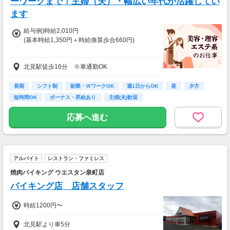
ーワークまで！主婦（夫）・幅広い年代が活躍してい
ます
給与例)時給2,010円
(基本時給1,350円＋時給換算歩合660円)
◎Jr.スタイリストの方も歓迎です。
北見駅徒歩16分 ※車通勤OK
給与は面接時にご相談の上、決定します。
◆土曜・日曜・祝日は時給100円アップ
長期
シフト制
副業・ＷワークOK
週1日からOK
昼
夕方
◆1分単位で給与支給
短時間OK
ボーナス・昇給あり
主婦(夫)歓迎
◆毎月20日締め、翌月5日支払い
◆交通費全額支給
応募へ進む
※試用期間6か月あり、試用期間後と同条件
アルバイト
レストラン・ファミレス
焼肉バイキング ウエスタン泉町店
バイキング店 店舗スタッフ
時給1200円〜
北見駅より車5分