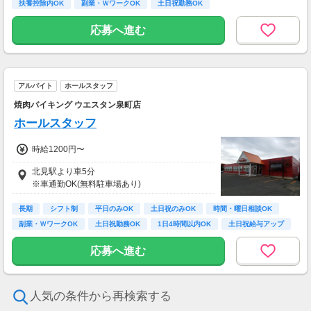
扶養控除内OK
副業・ＷワークOK
土日祝勤務OK
シフト1～2週間毎提出
応募へ進む
アルバイト
ホールスタッフ
焼肉バイキング ウエスタン泉町店
ホールスタッフ
時給1200円〜
北見駅より車5分
※車通勤OK(無料駐車場あり)
長期
シフト制
平日のみOK
土日祝のみOK
時間・曜日相談OK
副業・ＷワークOK
土日祝勤務OK
1日4時間以内OK
土日祝給与アップ
応募へ進む
人気の条件から再検索する