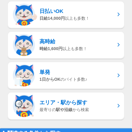
日払いOK
日給14,000円
以上も多数！
高時給
時給1,600円
以上も多数！
単発
1日からOK
のバイト多数♪
エリア・駅
から探す
最寄りの
駅や沿線
から検索