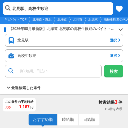
2026年8月7日
更新
tog
北見駅、高校生歓迎
北海道・東北
履歴
保存
メニュー
nav
ギガバイトTOP
北海道・東北
北海道
北見市
北見駅
高校生歓迎の求
【2026年08月最新版】北海道 北見駅の高校生歓迎のバイト・アルバイト・パートの求人募集情報
北見駅
選択
高校生歓迎
選択
検索
最近検索した条件
3
この条件の平均時給
検索結果
件
1,167
円
1~3件を表示
おすすめ順
時給順
日給順