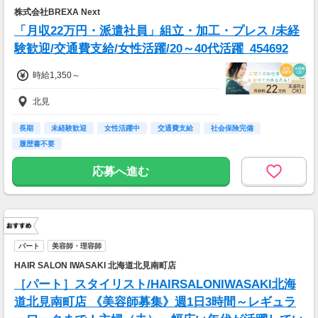
株式会社BREXA Next
「月収22万円・派遣社員」組立・加工・プレス /未経
験歓迎/交通費支給/女性活躍/20～40代活躍_454692
時給1,350～
北見
長期
未経験歓迎
女性活躍中
交通費支給
社会保険完備
履歴書不要
応募へ進む
パート
美容師・理容師
HAIR SALON IWASAKI 北海道北見南町店
［パート］スタイリスト/HAIRSALONIWASAKI北海
道北見南町店 《美容師募集》週1日3時間～レギュラ