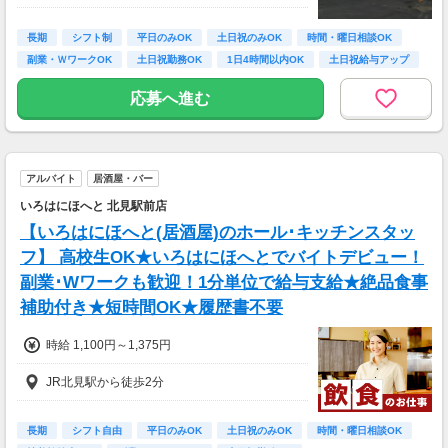
長期
シフト制
平日のみOK
土日祝のみOK
時間・曜日相談OK
副業・ＷワークOK
土日祝勤務OK
1日4時間以内OK
土日祝給与アップ
応募へ進む
アルバイト
居酒屋・バー
いろはにほへと 北見駅前店
【いろはにほへと(居酒屋)のホール･キッチンスタッ
フ】 高校生OK★いろはにほへとでバイトデビュー！
副業･Wワークも歓迎！1分単位で給与支給★絶品食事
補助付き★短時間OK★履歴書不要
時給 1,100円～1,375円
JR北見駅から徒歩2分
長期
シフト自由
平日のみOK
土日祝のみOK
時間・曜日相談OK