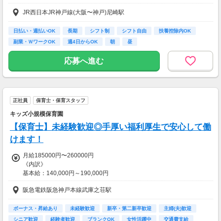
※月収例は一例であり保証するものではありません。
JR西日本JR神戸線(大阪〜神戸)尼崎駅
【給与備考】
◆日払い・週払いOK！
※シフト・勤務時間・業務内容により時給の変動あり
日払い・週払いOK
長期
シフト制
シフト自由
扶養控除内OK
※紹介先の保育園によって時給が異なる場合がございます。
副業・ＷワークOK
週4日からOK
朝
昼
【交通費】
応募へ進む
全額支給
正社員
保育士・保育スタッフ
キッズ小規模保育園
【保育士】未経験歓迎◎手厚い福利厚生で安心して働
けます！
月給185000円〜260000円
《内訳》
基本給：140,000円～190,000円
保育士手当：20,000円
阪急電鉄阪急神戸本線武庫之荘駅
職責手当：5,000円～30,000円
皆勤手当：20,000円
※経験は考慮致します。
ボーナス・昇給あり
未経験歓迎
新卒・第二新卒歓迎
主婦(夫)歓迎
シニア歓迎
経験者歓迎
ブランクOK
女性活躍中
交通費支給