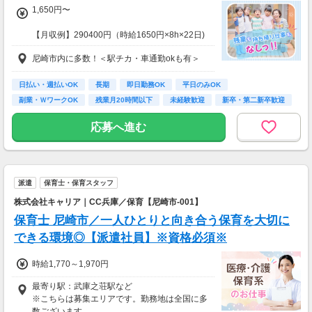
1,650円〜
【月収例】290400円（時給1650円×8h×22日)
尼崎市内に多数！＜駅チカ・車通勤okも有＞
7：00～19：00で1日4ｈ～、週3～5日(週20h
以上)
★シフト例：9-18時、7-11時、8-12時、9-16時
日払い・週払いOK
長期
即日勤務OK
平日のみOK
など
副業・ＷワークOK
残業月20時間以下
未経験歓迎
新卒・第二新卒歓迎
★平日のみ/午前/夕方/扶養内/パート/フル/短時
フリーター歓迎
間など相談OK！
応募へ進む
★短期2ヶ月～長期歓迎！
派遣
保育士・保育スタッフ
株式会社キャリア｜CC兵庫／保育【尼崎市-001】
保育士 尼崎市／一人ひとりと向き合う保育を大切に
できる環境◎【派遣社員】※資格必須※
時給1,770～1,970円
最寄り駅：武庫之荘駅など
※こちらは募集エリアです。勤務地は全国に多
数ございます。