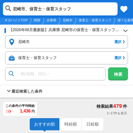
2026年8月10日
更新
tog
尼崎市、保育士・保育スタッフ
関西
履歴
保存
メニュー
nav
ギガバイトTOP
関西
兵庫県
尼崎市
保育士・保育スタッフ
様々な条
【2026年08月最新版】兵庫県 尼崎市の保育士・保育スタッフのバイト・アルバイト・パートの求人募集情報
尼崎市
選択
保育士・保育スタッフ
選択
検索
最近検索した条件
479
この条件の平均時給
検索結果
件
1,436
円
1~17件を表示
おすすめ順
時給順
日給順