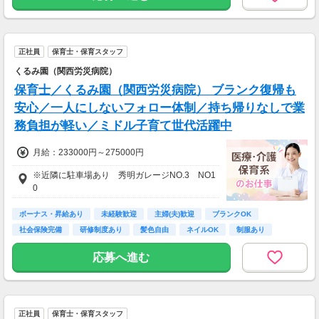
正社員
保育士・保育スタッフ
くるみ園（関西労災病院）
保育士／くるみ園（関西労災病院） ブランク復帰も
安心／一人にしないフォロー体制／持ち帰りなしで業
務負担が軽い／ミドル子育て世代活躍中
月給：233000円～275000円
※近隣に駐車場あり 秀明ガレージNO.3 NO1
0
ボーナス・昇給あり
未経験歓迎
主婦(夫)歓迎
ブランクOK
社会保険完備
研修制度あり
髪色自由
ネイルOK
制服あり
応募へ進む
正社員
保育士・保育スタッフ