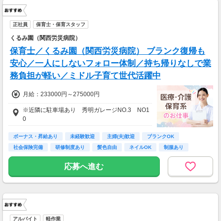
正社員
保育士・保育スタッフ
くるみ園（関西労災病院）
保育士／くるみ園（関西労災病院） ブランク復帰も
安心／一人にしないフォロー体制／持ち帰りなしで業
務負担が軽い／ミドル子育て世代活躍中
月給：233000円～275000円
※近隣に駐車場あり 秀明ガレージNO.3 NO1
0
ボーナス・昇給あり
未経験歓迎
主婦(夫)歓迎
ブランクOK
社会保険完備
研修制度あり
髪色自由
ネイルOK
制服あり
応募へ進む
アルバイト
軽作業