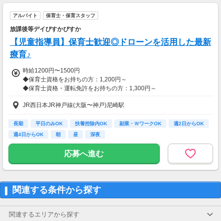
アルバイト
保育士・保育スタッフ
放課後等デイぴすかぴすか
【児童指導員】保育士歓迎◎ドローンを活用した最新
療育♪
時給1200円〜1500円
◆保育士資格をお持ちの方：1,200円～
◆保育士資格・運転免許をお持ちの方：1,300円～
JR西日本JR神戸線(大阪〜神戸)尼崎駅
【交通費】
一部支給
長期
平日のみOK
扶養控除内OK
副業・ＷワークOK
週2日からOK
週4日からOK
朝
昼
深夜
応募へ進む
関連する条件から探す
関連するエリアから探す