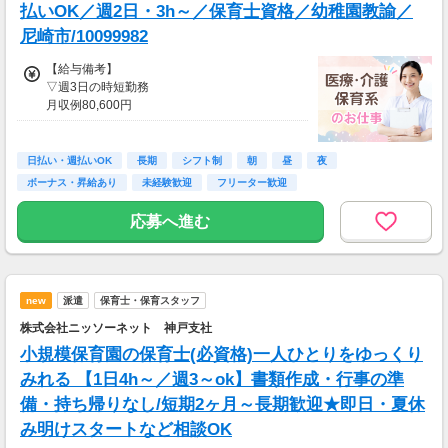
払いOK／週2日・3h～／保育士資格／幼稚園教諭／
尼崎市/10099982
【給与備考】
▽週3日の時短勤務
月収例80,600円
（＝時給1,550円×1日4h×月13日）
▽週3日、フルタイムで
日払い・週払いOK
長期
シフト制
朝
昼
夜
月収例161,200円
ボーナス・昇給あり
未経験歓迎
フリーター歓迎
（＝時給1,550円×1日8h×月13日）
応募へ進む
▽週5日でがっつり
月収例260,400円
（＝時給1,550円×1日8h×月21日）
new
派遣
保育士・保育スタッフ
※時給は勤務先により、異なります。
株式会社ニッソーネット 神戸支社
◆日払い・週払いOK！
小規模保育園の保育士(必資格)一人ひとりをゆっくり
【交通費】
みれる 【1日4h～／週3～ok】書類作成・行事の準
全額支給（規定あり）
備・持ち帰りなし/短期2ヶ月～長期歓迎★即日・夏休
み明けスタートなど相談OK