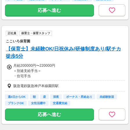
【交通費】
一部支給
応募へ進む
正社員
保育士・保育スタッフ
ここいろ保育園
【保育士】未経験OK/日祝休み/研修制度あり/駅チカ
徒歩5分
月給200000円〜220000円
＜別途支給手当＞
・住宅手当
阪急電鉄阪急神戸本線園田駅
■昇給：年1回
■賞与：年2回(計2ヵ月分)
週4日からOK
朝
昼
深夜
ボーナス・昇給あり
未経験歓迎
・固定残業代なし
ブランクOK
女性活躍中
交通費支給
・裁量労働制なし
応募へ進む
【交通費】
一部支給