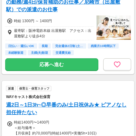
の勤務/週4日/保育補助のお仕事／尼崎市（出屋敷
駅）での派遣のお仕事
時給 1300円 ～ 1400円
最寄駅：阪神電鉄本線 出屋敷駅 アクセス：出
屋敷駅より徒歩4分
日払い・週払いOK
長期
完全週休2日制 (土…
残業月10時間以下
未経験歓迎
主婦(夫)歓迎
交通費支給
応募へ進む
派遣
保育士・保育スタッフ
WAYキャスト株式会社保育
週2日～1日3h~◎早番のみ/土日祝休み★ ピアノなし
担任持たない
時給1400円〜1400円
＜給与備考＞
【月収例】約70,000円(時給1400円×実働5h×10日)