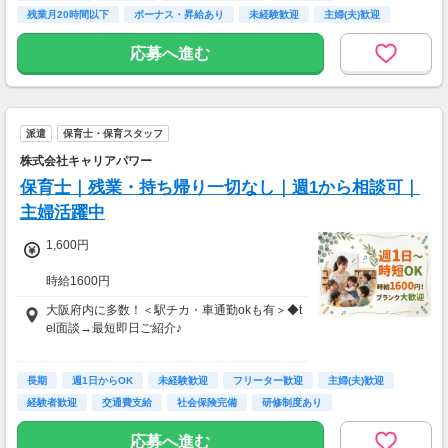
残業月20時間以下
ボーナス・昇給あり
未経験歓迎
主婦(夫)歓迎
経験者歓迎
応募へ進む
派遣
保育士・保育スタッフ
株式会社キャリアパワー
保育士｜残業・持ち帰り一切なし｜週1から相談可｜
主婦活躍中
1,600円
時給1600円
※交通費の別途支給あり（規定支給）
大阪府内に多数！＜駅チカ・車通勤okも有＞◆t
el面談→最短即日ご紹介♪
【交通費支給】
長期
大阪駅から徒歩5分
週1日からOK
未経験歓迎
フリーター歓迎
主婦(夫)歓迎
経験者歓迎
交通費支給
社会保険完備
研修制度あり
応募へ進む