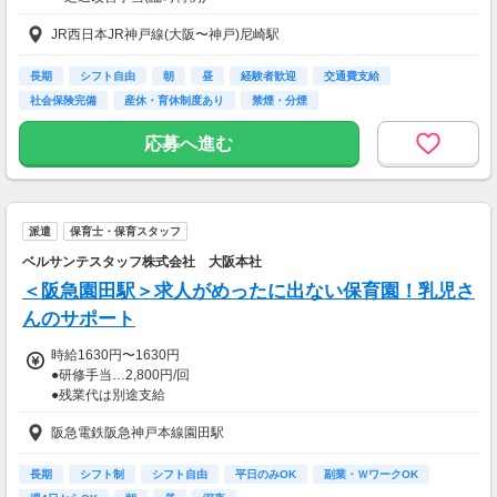
月3,600円～5,400円程度
JR西日本JR神戸線(大阪〜神戸)尼崎駅
※特例が継続する限り支給
【交通費】
長期
シフト自由
朝
昼
経験者歓迎
交通費支給
一部支給
社会保険完備
産休・育休制度あり
禁煙・分煙
応募へ進む
派遣
保育士・保育スタッフ
ベルサンテスタッフ株式会社 大阪本社
＜阪急園田駅＞求人がめったに出ない保育園！乳児さ
んのサポート
時給1630円〜1630円
●研修手当…2,800円/回
●残業代は別途支給
（残業は基本ありません）
阪急電鉄阪急神戸本線園田駅
※残業や持ち帰り業務はありません。
※時間や日数はお気軽にご相談ください。
長期
シフト制
シフト自由
平日のみOK
副業・ＷワークOK