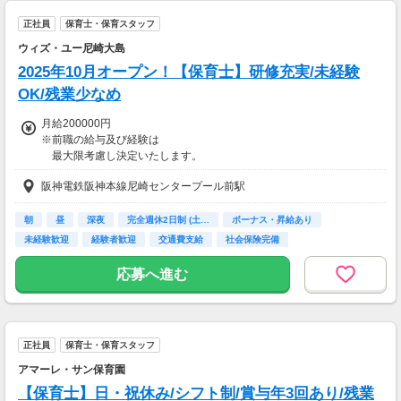
正社員
保育士・保育スタッフ
ウィズ・ユー尼崎大島
2025年10月オープン！【保育士】研修充実/未経験
OK/残業少なめ
月給200000円
※前職の給与及び経験は
最大限考慮し決定いたします。
阪神電鉄阪神本線尼崎センタープール前駅
＜別途支給手当＞
資格手当：3,000円
朝
昼
深夜
完全週休2日制 (土…
ボーナス・昇給あり
■昇給あり
未経験歓迎
経験者歓迎
交通費支給
社会保険完備
■賞与あり(※業績による)
応募へ進む
【交通費】
一部支給
正社員
保育士・保育スタッフ
アマーレ・サン保育園
【保育士】日・祝休み/シフト制/賞与年3回あり/残業