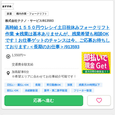
派遣
構内作業・フォークリフト
株式会社テクノ・サービス/913593
高時給１５５０円ウレシイ土日祝休みフォークリフト
作業 ★残業は基本ありませんが、残業希望も相談OK
です！お仕事ゲットのチャンスは今、ご応募お待ちし
ております♪＜長期のお仕事＞/913593
1,550円〜
交通費全額支給
即払い制度有
加島駅車6分
※希望エリアに合わせてお仕事紹介可能です！
日払い・週払いOK
長期
即日勤務OK
深夜
残業月20時間以下
前払いOK
未経験歓迎
新卒・第二新卒歓迎
フリーター歓迎
応募へ進む