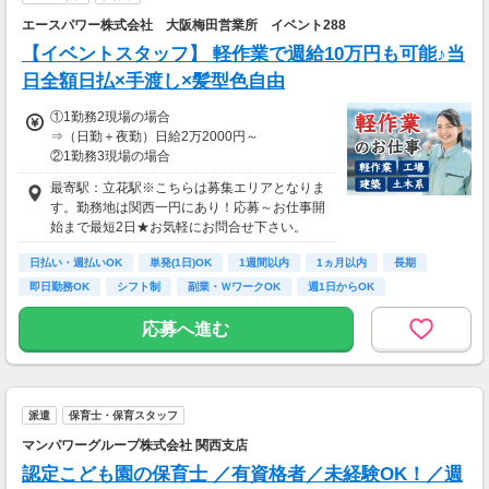
エースパワー株式会社 大阪梅田営業所 イベント288
【イベントスタッフ】 軽作業で週給10万円も可能♪当
日全額日払×手渡し×髪型色自由
①1勤務2現場の場合
⇒（日勤＋夜勤）日給2万2000円～
②1勤務3現場の場合
⇒（日勤＋夜勤＋日勤）日給3万5000円～
最寄駅：立花駅※こちらは募集エリアとなりま
（3現場・夜勤手当8時間13,000円含む）
す。勤務地は関西一円にあり！応募～お仕事開
③1勤務1現場～（※不定期・会社判断による）
始まで最短2日★お気軽にお問合せ下さい。
⇒時給1714円～（実働4～7h）日により変動
日払い・週払いOK
単発(1日)OK
1週間以内
1ヵ月以内
長期
①②初回はお仕事に慣れて貰うため1勤務1現場
即日勤務OK
シフト制
副業・ＷワークOK
週1日からOK
制～勤務が可能（研修※日給1万円～）
③スタッフ欠員などヘルプの場合のみ
応募へ進む
≫≫給与お支払い
■日払い・週払い・月払い選べます！
＊日・週払いの場合⇒即日全額手渡しOK
＊月払いの場合⇒手渡しor銀行振込
派遣
保育士・保育スタッフ
マンパワーグループ株式会社 関西支店
認定こども園の保育士 ／有資格者／未経験OK！／週