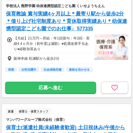
学校法人 熊野学園 幼保連携型認定こども園 くいせようちえん
保育教諭 賞与実績4ヶ月以上＊最寄り駅から徒歩2分
＊借り上げ社宅制度あり＊育休取得実績あり＊幼保連
携型認定こども園でのお仕事♪_577335
【月給】21万円～昇給：年1回賞与：年3回・実
績4.4ヵ月分（初年度は減額）●処遇改善手当あ
り●経験加算あり
阪神本線 杭瀬駅から徒歩2分
長期
女性活躍中
社会保険完備
資格を活かせる
応募へ進む
派遣
保育士・保育スタッフ
マンパワーグループ株式会社（保育）
保育士(派遣社員/未経験者歓迎) 土日祝休み/午後から