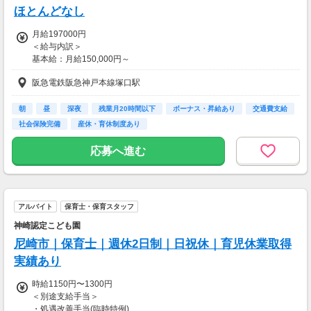
ほとんどなし
月給197000円
＜給与内訳＞
基本給：月給150,000円～
※経験によって違いあり
阪急電鉄阪急神戸本線塚口駅
職務手当：25,000円
処遇改善手当：22,000円～
朝
昼
深夜
残業月20時間以下
ボーナス・昇給あり
交通費支給
＜各種手当＞
社会保険完備
産休・育休制度あり
時間外手当：あり
こども手当：扶養されるお子様がおられる方
応募へ進む
住宅手当：あり(借上げ住宅制度も利用可能)
※尼崎市の制度に準ずる
■昇給あり(年1回、4月)
アルバイト
保育士・保育スタッフ
■賞与あり(年3回)
※前年度実績：計4.0ヵ月分(1年目のみ計2ヵ月)
神崎認定こども園
■尼崎市就業一時金あり：年100,000円
尼崎市｜保育士｜週休2日制｜日祝休｜育児休業取得
※令和6年度の尼崎市基準に準ずる
実績あり
【交通費】
時給1150円〜1300円
一部支給
＜別途支給手当＞
・処遇改善手当(臨時特例)