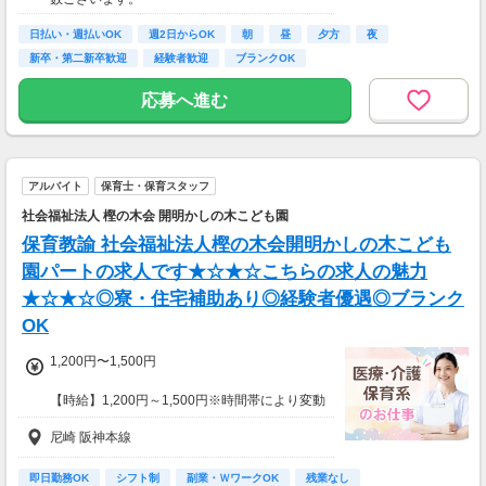
日払い・週払いOK
週2日からOK
朝
昼
夕方
夜
新卒・第二新卒歓迎
経験者歓迎
ブランクOK
応募へ進む
アルバイト
保育士・保育スタッフ
社会福祉法人 樫の木会 開明かしの木こども園
保育教諭 社会福祉法人樫の木会開明かしの木こども
園パートの求人です★☆★☆こちらの求人の魅力
★☆★☆◎寮・住宅補助あり◎経験者優遇◎ブランク
OK
1,200円〜1,500円
【時給】1,200円～1,500円※時間帯により変動
交通費支給
尼崎 阪神本線
✅️経験・能力・スキル・所有資格により加算あ
り
即日勤務OK
シフト制
副業・ＷワークOK
残業なし