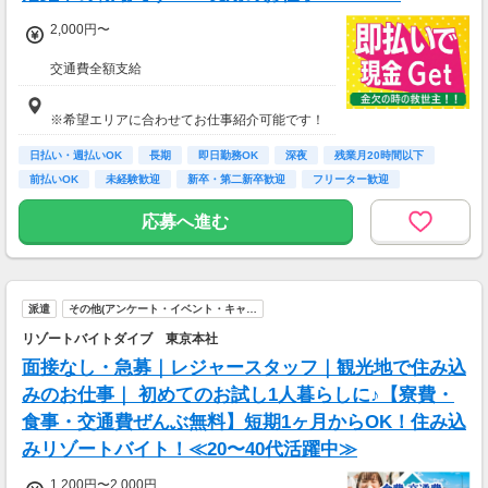
2,000円〜
交通費全額支給
即払い制度有
※希望エリアに合わせてお仕事紹介可能です！
日払い・週払いOK
長期
即日勤務OK
深夜
残業月20時間以下
前払いOK
未経験歓迎
新卒・第二新卒歓迎
フリーター歓迎
応募へ進む
派遣
その他(アンケート・イベント・キャ…
リゾートバイトダイブ 東京本社
面接なし・急募｜レジャースタッフ｜観光地で住み込
みのお仕事｜ 初めてのお試し1人暮らしに♪【寮費・
食事・交通費ぜんぶ無料】短期1ヶ月からOK！住み込
みリゾートバイト！≪20〜40代活躍中≫
1,200円〜2,000円