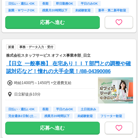
228800円（時給1300円×8h×22日)
日払い・週払いOK
長期
即日勤務OK
平日のみOK
副業・ＷワークOK
残業月20時間以下
未経験歓迎
新卒・第二新卒歓迎
7：00～19：00で1日4ｈ～、週3～5日(週20h
フリーター歓迎
以上)
応募へ進む
★シフト例：9-18時、7-11時、8-12時、9-16時
など
★平日のみ/午前/夕方/扶養内/パート/フル/短時
間など相談OK！
派遣
事務・データ入力・受付
★短期2ヶ月～長期歓迎！
株式会社スタッフサービス オフィス事業本部_日立
【日立_一般事務】 在宅あり！ＩＴ部門との調整や確
認対応など！憧れの大手企業！/88-04390086
時給1400円～1450円 +交通費支給
日立駅徒歩10分
日払い・週払いOK
長期
平日のみOK
土日祝休み
完全週休2日制 (土…
残業月20時間以下
未経験歓迎
フリーター歓迎
高校卒業以上
応募へ進む