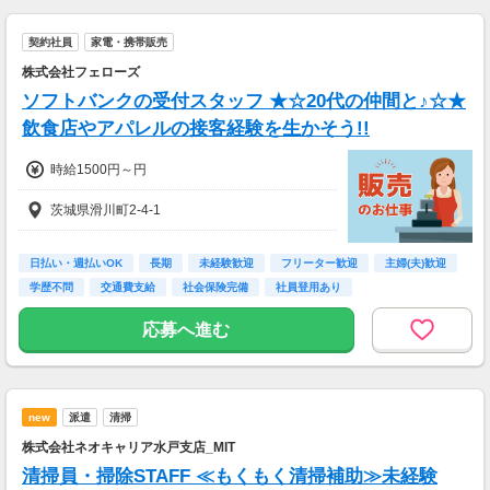
＜日払いOK（規定あり）＞
契約社員
家電・携帯販売
24時間ATMからお金をおろせるサービス使用！
株式会社フェローズ
仕事が終わってから給料をもらいに行く手間は
不要♪
ソフトバンクの受付スタッフ ★☆20代の仲間と♪☆★
飲食店やアパレルの接客経験を生かそう!!
時給1500円～円
茨城県滑川町2-4-1
日払い・週払いOK
長期
未経験歓迎
フリーター歓迎
主婦(夫)歓迎
学歴不問
交通費支給
社会保険完備
社員登用あり
応募へ進む
new
派遣
清掃
株式会社ネオキャリア水戸支店_MIT
清掃員・掃除STAFF ≪もくもく清掃補助≫未経験