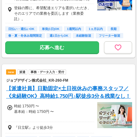
と４時間程度で最大10,200円の報酬が獲得可
社会保険 ：3万円
登録の際に、希望配達エリアを選択いただき、
能！給与ではなく、委託業務に応じた報酬をお
-----------------------
そのエリアでの業務を委託します（業務委
支払いする業務委託のお仕事です。うれしい週
支出合計 ：5万円
託）。
払い。
→毎月20万円程度の貯金が目指せます！
短期でお金を貯めたい方にはピッタリ！
日払い・週払いOK
単発(1日)OK
1週間以内
1ヵ月以内
長期
※関東圏4-6月に１8時以降稼働した場合を想
春・夏・冬休み期間限定
週1日からOK
未経験歓迎
フリーター歓迎
定。地域により異なります
※報酬は規約にしたがい配達完了の15日後に支
応募へ進む
払いますが、可能な場合は、より早く、週払い
で前週稼働分をお支払いします。
登録の際に、希望配達エリアを選択いただき、
そのエリアでの業務を委託します（業務委
new
派遣
事務・データ入力・受付
託）。
ジョブデザイン株式会社_KR-260-FM
【派遣社員】日勤固定×土日祝休みの事務スタッフ／
《未経験OK》高時給1,750円♪駅徒歩3分＆残業なし！
時給 1750円 〜
基本給：時給 1750円 〜
『日立駅』より徒歩3分
時給：1,750円