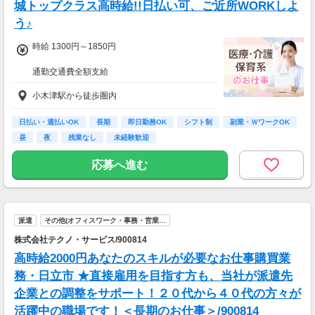
城トップクラス高時給!!日払い可、ご近所WORKしよ
う♪
時給 1300円～1850円
通勤交通費全額支給
小木津駅から徒歩圏内
【週３で…】
・月収207,200円(時給1,850円×8時間×14日)
【週５で…】
日払い・週払いOK
長期
即日勤務OK
シフト制
副業・ＷワークOK
・月収325,600円(時給1,850円×8時間×22日)
昼
夜
残業なし
未経験歓迎
応募へ進む
派遣
その他(オフィスワーク・事務・営業…
株式会社テクノ・サービス/900814
高時給2000円あなたのスキルが必要なお仕事購買業
務・日立市 ★直接雇用を目指す方も、当社が派遣先
企業との調整をサポート！２０代から４０代の方々が
活躍中の職場です！＜長期のお仕事＞/900814