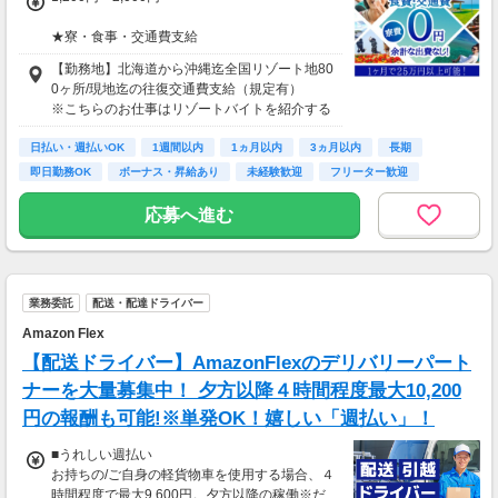
★寮・食事・交通費支給
住み込みのお仕事のため、以下の補助がありま
【勤務地】北海道から沖縄迄全国リゾート地80
す。
0ヶ所/現地迄の往復交通費支給（規定有）
・寮費・光熱費無料（個室あり）
※こちらのお仕事はリゾートバイトを紹介する
・食事無料
募集となっており実際に募集がある勤務地と異
・Wi-Fiあり
日払い・週払いOK
なる場合がございます。
1週間以内
1ヵ月以内
3ヵ月以内
長期
・往復交通費支給（上限あり）
カウンセリングでご希望条件をお伺いし、全国
即日勤務OK
ボーナス・昇給あり
未経験歓迎
フリーター歓迎
※勤務地による
からお仕事をご案内いたします。※ご自宅から
の通勤も可
応募へ進む
生活費がかからないので、働いた分のほとんど
を貯金にまわすことができます！
★お仕事開始までの流れ★
応募→初回カウンセリング（電話15分）→希望
▼月収例
のお仕事へ応募（面接なし）→お仕事開始
25万5,300円
業務委託
配送・配達ドライバー
＝(時給1,200円×8h＋残業1h)×23日
Amazon Flex
▼貯金の目安
【配送ドライバー】AmazonFlexのデリバリーパート
＜リゾートバイト＞
ナーを大量募集中！ 夕方以降４時間程度最大10,200
住まい ：無料
円の報酬も可能!※単発OK！嬉しい「週払い」！
水道光熱費：無料
Wi-Fi代 ：無料
■うれしい週払い
食費 ：無料
お持ちの/ご自身の軽貨物車を使用する場合、４
スマホ ：0.5万円
時間程度で最大9,600円。夕方以降の稼働※だ
そのほか ：1.5万円