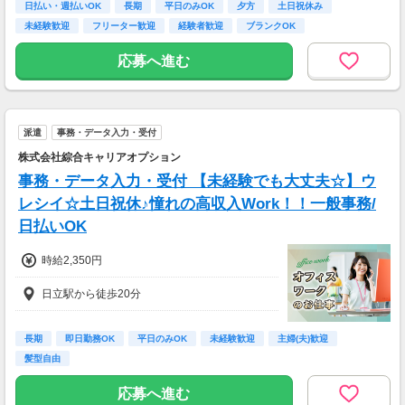
・通勤手当あり
日払い・週払いOK
長期
平日のみOK
夕方
土日祝休み
・残業代別途全額支給
未経験歓迎
フリーター歓迎
経験者歓迎
ブランクOK
・週払いOK
応募へ進む
派遣
事務・データ入力・受付
株式会社綜合キャリアオプション
事務・データ入力・受付 【未経験でも大丈夫☆】ウ
レシイ☆土日祝休♪憧れの高収入Work！！一般事務/
日払いOK
時給2,350円
日立駅から徒歩20分
長期
即日勤務OK
平日のみOK
未経験歓迎
主婦(夫)歓迎
髪型自由
応募へ進む