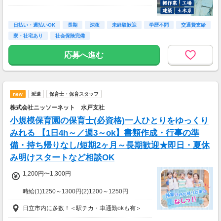
＼最大時給2,000円も可能！／
＜各種手当＞
日払い・週払いOK
長期
深夜
未経験歓迎
学歴不問
交通費支給
・深夜手当：時給2,000円〜
寮・社宅あり
社会保険完備
・残業手当：時給2,000円〜
・休日出勤手当：時給2,160円〜
応募へ進む
＜月収例＞
月収34万円以上可能
（時給1,850円×1日8時間×月21日勤務＋各種手
new
派遣
保育士・保育スタッフ
当）
株式会社ニッソーネット 水戸支社
小規模保育園の保育士(必資格)一人ひとりをゆっくり
みれる 【1日4h～／週3～ok】書類作成・行事の準
備・持ち帰りなし/短期2ヶ月～長期歓迎★即日・夏休
み明けスタートなど相談OK
1,200円〜1,300円
時給(1)1250～1300円(2)1200～1250円
(1)週40ｈ以上
日立市内に多数！＜駅チカ・車通勤okも有＞
(2)週40ｈ未満
【月収例】