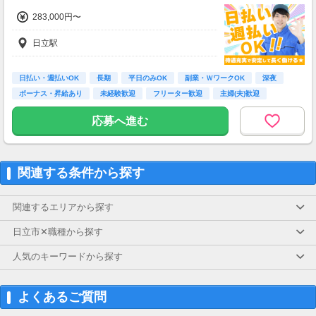
283,000円〜
日立駅
日払い・週払いOK
長期
平日のみOK
副業・ＷワークOK
深夜
ボーナス・昇給あり
未経験歓迎
フリーター歓迎
主婦(夫)歓迎
応募へ進む
関連する条件から探す
関連するエリアから探す
日立市✕職種から探す
人気のキーワードから探す
よくあるご質問