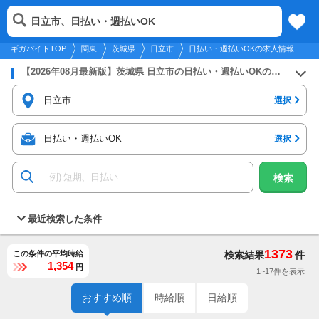
2026年8月8日
更新
tog
日立市、日払い・週払いOK
関東
履歴
保存
メニュー
nav
ギガバイトTOP
関東
茨城県
日立市
日払い・週払いOKの求人情報
【2026年08月最新版】茨城県 日立市の日払い・週払いOKのバイト・アルバイト・パートの求人募集情報
日立市
選択
日払い・週払いOK
選択
検索
最近検索した条件
1373
この条件の平均時給
検索結果
件
1,354
円
1~17件を表示
おすすめ順
時給順
日給順