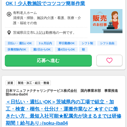
OK！少人数施設でコツコツ簡単作業
有料老人ホーム
清掃員・掃除、施設内介護・看護、医療・介
護・福祉その他
時給1,500円
茨城県日立市L上記は勤務地の一例です。
【経験・お持ちの資格によって異なります】
■未経験の方（無資格）：時給1500円～
■未経験の方（有資格）：時給1500円～
日払い・週払いOK
3ヵ月以内
即日勤務OK
シフト制
シフト自由
■経験者（無資格）：時給1650円～
扶養控除内OK
週2日からOK
週4日からOK
朝
■経験者（有資格）：時給1650円～
■介護福祉士：時給1700円
応募へ進む
派遣
製造・加工・組立・整備
日本マニュファクチャリングサービス株式会社 国内事業本部 事業推進
部/soku-iba04
＜日払い・週払いOK＞茨城県内の工場で組立・加
工・検査・梱包・仕分け・運搬作業など ★すぐに働
きたい方、最短入社可能★配属先が決まるまでは研修
期間！給与あり♪/soku-iba04