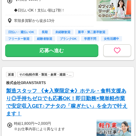
◆日払いOK！支払い額は7割！
※規定・支払い条件有
常陸多賀駅から徒歩13分
日払い・週払いOK
長期
未経験歓迎
新卒・第二新卒歓迎
フリーター歓迎
経験者歓迎
ブランクOK
学歴不問
女性活躍中
応募へ進む
派遣
その他(軽作業・製造・倉庫・建築・…
株式会社GRANSTARTS
製造スタッフ 《★入寮限定★》ホテル・食料支援あ
り◎手持ちゼロでも応募OK！即日勤務×簡単軽作業
で安定収入GET♪アナタの「稼ぎたい」を全力で叶え
ます！
時給1,800円〜2,000円
※お仕事内容により異なります