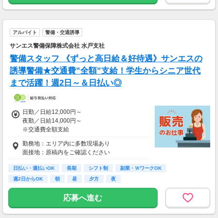
アルバイト
警備・交通誘導
サンエス警備保障株式会社 水戸支社
警備スタッフ 《ずっと高日給＆好待遇》サンエスの
誘導警備★交通費”全額”支給！学生からシニア世代
まで活躍！週2日～＆日払い◎
日勤／日給12,000円～
夜勤／日給14,000円～
※交通費全額支給
勤務地：エリア内に多数現場あり
▽交通誘導警備業務2級をお持ちの方
面接地：原稿内をご確認ください
日勤／日給12,500円～13,500円
夜勤／日給14,500円～15,500円
日払い・週払いOK
長期
シフト制
副業・ＷワークOK
週2日からOK
朝
昼
夕方
夜
＜サンエス警備保障特別給付金＞
交通誘導2級または指導教育責任者の資格をお
応募へ進む
持ちの方には100,000円支給！
※30勤務で30,000円、更に30勤務で70,000円
※規定あり