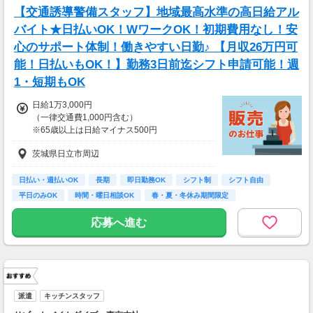
【交通誘導警備スタッフ】地域最高水準の高日給アル
バイト★日払いOK！WワークOK！初期費用なし！安
心のサポート体制！働きやすい日勤♪ 【月収26万円可
能！日払いもOK！】勤務3日前迄シフト申請可能！週
1・短期もOK
日給1万3,000円
（一律交通費1,000円含む）
※65歳以上は日給マイナス500円
※70歳以上は日給マイナス2,000円
茨城県日立市周辺
---
■交通誘導2級以上の資格をお持ちの方は
日払い・週払いOK
長期
即日勤務OK
シフト制
シフト自由
日給1万3,000円
平日のみOK
時間・曜日相談OK
春・夏・冬休み期間限定
（一律交通費1,000円含む）
副業・ＷワークOK
※65歳以上は日給マイナス500円
応募へ進む
※70歳以上は日給マイナス1,000円
★交通誘導2級（以上）として従事した場合
1勤務につき1000円支給！！
---
■65歳～69歳迄では他の年代と同じ現場でも
安全面・体力面の考慮により比較的低負荷の業
派遣
キッチンスタッフ
務、