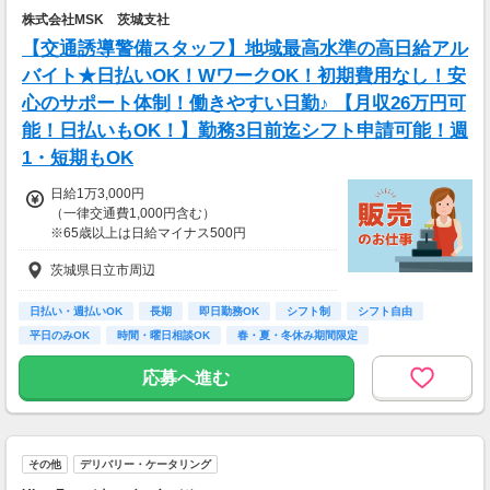
＝(時給1,200円×8h＋残業1h)×23日
株式会社MSK 茨城支社
▼貯金の目安
【交通誘導警備スタッフ】地域最高水準の高日給アル
＜リゾートバイト＞
バイト★日払いOK！WワークOK！初期費用なし！安
住まい ：無料
心のサポート体制！働きやすい日勤♪ 【月収26万円可
水道光熱費：無料
Wi-Fi代 ：無料
能！日払いもOK！】勤務3日前迄シフト申請可能！週
食費 ：無料
1・短期もOK
スマホ ：0.5万円
そのほか ：1.5万円
日給1万3,000円
社会保険 ：3万円
（一律交通費1,000円含む）
-----------------------
※65歳以上は日給マイナス500円
支出合計 ：5万円
※70歳以上は日給マイナス2,000円
→毎月20万円程度の貯金が目指せます！
茨城県日立市周辺
短期でお金を貯めたい方にはピッタリ！
---
■交通誘導2級以上の資格をお持ちの方は
日払い・週払いOK
長期
即日勤務OK
シフト制
シフト自由
日給1万3,000円
平日のみOK
時間・曜日相談OK
春・夏・冬休み期間限定
（一律交通費1,000円含む）
副業・ＷワークOK
※65歳以上は日給マイナス500円
応募へ進む
※70歳以上は日給マイナス1,000円
★交通誘導2級（以上）として従事した場合
1勤務につき1000円支給！！
---
その他
デリバリー・ケータリング
■65歳～69歳迄では他の年代と同じ現場でも
安全面・体力面の考慮により比較的低負荷の業