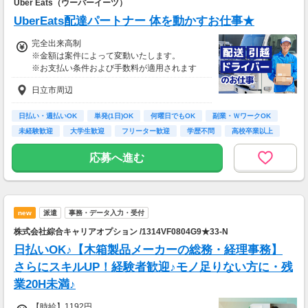
Uber Eats（ウーバーイーツ）
務、
UberEats配達パートナー 体を動かすお仕事★
70歳以降では低負荷業務や季節により
相談の上短時間勤務をすることもあるため
完全出来高制
給与が上記になる場合がございます。
※金額は案件によって変動いたします。
※お支払い条件および手数料が適用されます
＜月収例＞
月収26万円可能
日立市周辺
（日給1万3,000円××月20日勤務）
日払い・週払いOK
単発(1日)OK
何曜日でもOK
副業・ＷワークOK
未経験歓迎
大学生歓迎
フリーター歓迎
学歴不問
高校卒業以上
応募へ進む
new
派遣
事務・データ入力・受付
株式会社綜合キャリアオプション /1314VF0804G9★33-N
日払いOK♪【木箱製品メーカーの総務・経理事務】
さらにスキルUP！経験者歓迎♪モノ足りない方に・残
業20H未満♪
【時給】1192円