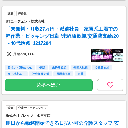
派遣
軽作業
UTエージェント株式会社
「寮無料・月収27万円・派遣社員」家電系工場での
軽作業・ピッキング日勤 /未経験歓迎/交通費支給/20
～40代活躍_1217204
月給220,000～
日払い・週払いOK
長期
未経験歓迎
外国人歓迎
交通費支給
寮・社宅あり
社会保険完備
履歴書不要
急募
応募へ進む
派遣
介護士・ケアスタッフ
株式会社ブレイブ 水戸支店
即日から勤務開始できる日払い可の介護スタッフ 茨