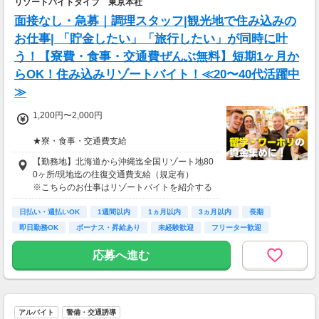
リゾートバイトダイブ 東京本社
70歳以降では低負荷業務や季節により
相談の上短時間勤務をすることもあるため
面接なし・急募｜調理スタッフ|観光地で住み込みの
給与が上記になる場合がございます。
お仕事| 「貯金したい」「旅行したい」が同時に叶
う！【寮費・食事・交通費ぜんぶ無料】短期1ヶ月か
＜月収例＞
月収26万円可能
らOK！住み込みリゾートバイト！≪20〜40代活躍中
（日給1万3,000円××月20日勤務）
≫
1,200円〜2,000円
★寮・食事・交通費支給
住み込みのお仕事のため、以下の補助がありま
【勤務地】北海道から沖縄迄全国リゾート地80
す。
0ヶ所/現地迄の往復交通費支給（規定有）
・寮費・光熱費無料（個室あり）
※こちらのお仕事はリゾートバイトを紹介する
・食事無料
募集となっており実際に募集がある勤務地と異
・Wi-Fiあり
日払い・週払いOK
なる場合がございます。
1週間以内
1ヵ月以内
3ヵ月以内
長期
・往復交通費支給（上限あり）
カウンセリングでご希望条件をお伺いし、全国
即日勤務OK
ボーナス・昇給あり
未経験歓迎
フリーター歓迎
※勤務地による
からお仕事をご案内いたします。※ご自宅から
の通勤も可
応募へ進む
生活費がかからないので、働いた分のほとんど
を貯金にまわすことができます！
★お仕事開始までの流れ★
応募→初回カウンセリング（電話15分）→希望
▼月収例
のお仕事へ応募（面接なし）→お仕事開始
25万5,300円
アルバイト
警備・交通誘導