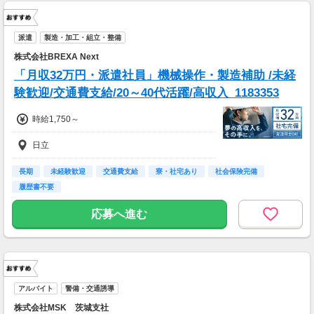
派遣
製造・加工・組立・整備
株式会社BREXA Next
「月収32万円・派遣社員」機械操作・製造補助 /未経
験歓迎/交通費支給/20～40代活躍/高収入_1183353
時給1,750～
日立
長期
未経験歓迎
交通費支給
寮・社宅あり
社会保険完備
履歴書不要
応募へ進む
アルバイト
警備・交通誘導
株式会社MSK 茨城支社