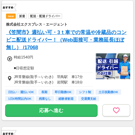
new
派遣
配送・配達ドライバー
株式会社エクスプレス・エージェント
《笠間市》週払い可・3ｔ車での常温や冷蔵品のコン
ビニ配送ドライバー！（Web面接可・業務延長ほぼ
無し） /17068
時給1540円
■日収想定額
10,300円
JR常磐線(取手～いわき) 羽鳥駅 車17分
JR常磐線(取手～いわき) 岩間駅 車18分
■月収想定額
239,000円～259,000円
日払い・週払いOK
長期
即日勤務OK
シフト制
土日祝勤務OK
1日6時間以内OK
残業なし
経験者歓迎
交通費支給
※日収額・月収額の最大値は残業・割増等を含
む見込み額となります。
応募へ進む
※交通費は別途実費分支給！（規定あり）
※上記月収額は月間23日～25日出勤した場合の
見込み額となります。