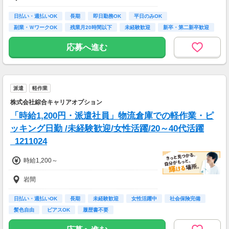
【月収例】
228800円（時給1300円×8h×22日)
日払い・週払いOK
長期
即日勤務OK
平日のみOK
副業・ＷワークOK
残業月20時間以下
未経験歓迎
新卒・第二新卒歓迎
7：00～19：00で1日4ｈ～、週3～5日(週20h
フリーター歓迎
以上)
応募へ進む
★シフト例：9-18時、7-11時、8-12時、9-16時
など
★平日のみ/午前/夕方/扶養内/パート/フル/短時
間など相談OK！
派遣
軽作業
★短期2ヶ月～長期歓迎！
株式会社綜合キャリアオプション
「時給1,200円・派遣社員」物流倉庫での軽作業・ピ
ッキング日勤 /未経験歓迎/女性活躍/20～40代活躍
_1211024
時給1,200～
岩間
日払い・週払いOK
長期
未経験歓迎
女性活躍中
社会保険完備
髪色自由
ピアスOK
履歴書不要