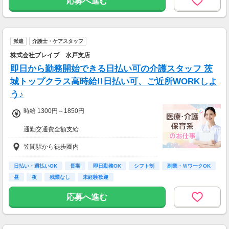
応募へ進む
派遣
介護士・ケアスタッフ
株式会社ブレイブ 水戸支店
即日から勤務開始できる日払い可の介護スタッフ 茨
城トップクラス高時給!!日払い可、ご近所WORKしよ
う♪
時給 1300円～1850円
通勤交通費全額支給
笠間駅から徒歩圏内
【週３で…】
・月収207,200円(時給1,850円×8時間×14日)
【週５で…】
日払い・週払いOK
長期
即日勤務OK
シフト制
副業・ＷワークOK
・月収325,600円(時給1,850円×8時間×22日)
昼
夜
残業なし
未経験歓迎
応募へ進む