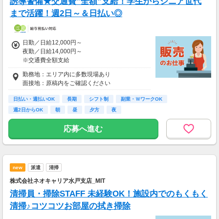
誘導警備★交通費”全額”支給！学生からシニア世代
まで活躍！週2日～＆日払い◎
日勤／日給12,000円～
夜勤／日給14,000円～
※交通費全額支給
勤務地：エリア内に多数現場あり
▽交通誘導警備業務2級をお持ちの方
面接地：原稿内をご確認ください
日勤／日給12,500円～13,500円
夜勤／日給14,500円～15,500円
日払い・週払いOK
長期
シフト制
副業・ＷワークOK
週2日からOK
朝
昼
夕方
夜
＜サンエス警備保障特別給付金＞
交通誘導2級または指導教育責任者の資格をお
応募へ進む
持ちの方には100,000円支給！
※30勤務で30,000円、更に30勤務で70,000円
※規定あり
＜日払いOK（規定あり）＞
new
派遣
清掃
24時間ATMからお金をおろせるサービス使用！
株式会社ネオキャリア水戸支店_MIT
仕事が終わってから給料をもらいに行く手間は
不要♪
清掃員・掃除STAFF 未経験OK！施設内でのもくもく
清掃♪コツコツお部屋の拭き掃除