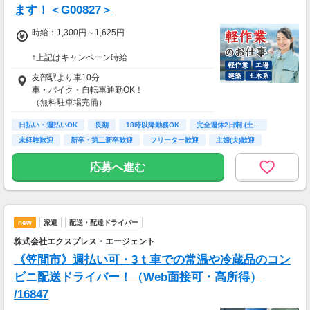
ます！＜G00827＞
時給：1,300円～1,625円
↑上記はキャンペーン時給
友部駅より車10分
入社2ヶ月目以降～時給1,200～1,500円
車・バイク・自転車通勤OK！
（無料駐車場完備）
日払い・週払いOK
長期
18時以降勤務OK
完全週休2日制 (土…
未経験歓迎
新卒・第二新卒歓迎
フリーター歓迎
主婦(夫)歓迎
シニア歓迎
応募へ進む
new
派遣
配送・配達ドライバー
株式会社エクスプレス・エージェント
《笠間市》週払い可・3ｔ車での常温や冷蔵品のコン
ビニ配送ドライバー！（Web面接可・高所得）
/16847