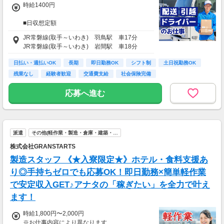
時給1400円
■日収想定額
17,500円
JR常磐線(取手～いわき) 羽鳥駅 車17分
JR常磐線(取手～いわき) 岩間駅 車18分
■月収想定額
367,000円～385,000円
日払い・週払いOK
長期
即日勤務OK
シフト制
土日祝勤務OK
残業なし
経験者歓迎
交通費支給
社会保険完備
※日収額・月収額の最大値は残業・割増等を含
む見込み額となります。
応募へ進む
※交通費は別途実費分支給！（規定あり）
※上記月収額は月間21日～22日出勤した場合の
見込み額となります。
派遣
その他(軽作業・製造・倉庫・建築・…
株式会社GRANSTARTS
製造スタッフ 《★入寮限定★》ホテル・食料支援あ
り◎手持ちゼロでも応募OK！即日勤務×簡単軽作業
で安定収入GET♪アナタの「稼ぎたい」を全力で叶え
ます！
時給1,800円〜2,000円
※お仕事内容により異なります