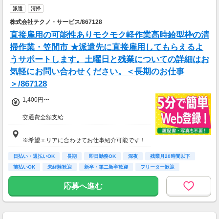
派遣
清掃
株式会社テクノ・サービス/867128
直接雇用の可能性ありモクモク軽作業高時給型枠の清
掃作業・笠間市 ★派遣先に直接雇用してもらえるよ
うサポートします。土曜日と残業についての詳細はお
気軽にお問い合わせください。＜長期のお仕事
＞/867128
1,400円〜
交通費全額支給
即払い制度有
※希望エリアに合わせてお仕事紹介可能です！
日払い・週払いOK
長期
即日勤務OK
深夜
残業月20時間以下
前払いOK
未経験歓迎
新卒・第二新卒歓迎
フリーター歓迎
応募へ進む