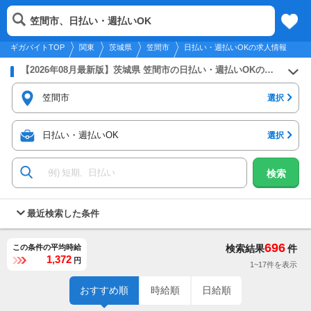
2026年8月8日
更新
tog
笠間市、日払い・週払いOK
関東
履歴
保存
メニュー
nav
ギガバイトTOP
関東
茨城県
笠間市
日払い・週払いOKの求人情報
【2026年08月最新版】茨城県 笠間市の日払い・週払いOKのバイト・アルバイト・パートの求人募集情報
笠間市
選択
日払い・週払いOK
選択
検索
最近検索した条件
696
この条件の平均時給
検索結果
件
1,372
円
1~17件を表示
おすすめ順
時給順
日給順