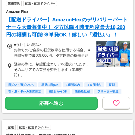
業務委託
配送・配達ドライバー
Amazon Flex
【配送ドライバー】AmazonFlexのデリバリーパート
ナーを大量募集中！ 夕方以降４時間程度最大10,200
円の報酬も可能!※単発OK！嬉しい「週払い」！
■うれしい週払い
お持ちの/ご自身の軽貨物車を使用する場合、４
時間程度で最大9,600円。夕方以降の稼働※だ
と４時間程度で最大10,200円の報酬が獲得可
登録の際に、希望配達エリアを選択いただき、
能！給与ではなく、委託業務に応じた報酬をお
そのエリアでの業務を委託します（業務委
支払いする業務委託のお仕事です。うれしい週
託）。
払い。
日払い・週払いOK
単発(1日)OK
1週間以内
1ヵ月以内
長期
※関東圏4-6月に１8時以降稼働した場合を想
春・夏・冬休み期間限定
週1日からOK
未経験歓迎
フリーター歓迎
定。地域により異なります
※報酬は規約にしたがい配達完了の15日後に支
応募へ進む
払いますが、可能な場合は、より早く、週払い
で前週稼働分をお支払いします。
登録の際に、希望配達エリアを選択いただき、
そのエリアでの業務を委託します（業務委
派遣
配送・配達ドライバー
託）。