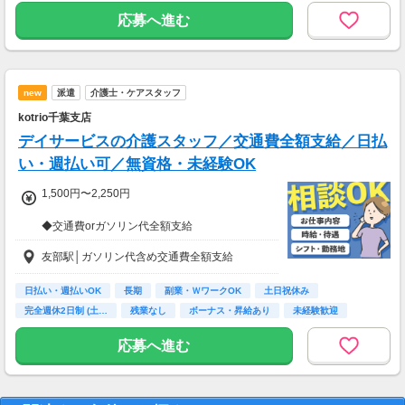
応募へ進む
new
派遣
介護士・ケアスタッフ
kotrio千葉支店
デイサービスの介護スタッフ／交通費全額支給／日払
い・週払い可／無資格・未経験OK
1,500円〜2,250円
◆交通費orガソリン代全額支給
◆各種社会保険完備
友部駅│ガソリン代含め交通費全額支給
◆日払い・週払い制度（各規定有）
急な出費にあんしんの制度です。
スマホからかんたんに申請が出来ます！
日払い・週払いOK
長期
副業・ＷワークOK
土日祝休み
完全週休2日制 (土…
残業なし
ボーナス・昇給あり
未経験歓迎
主婦(夫)歓迎
応募へ進む