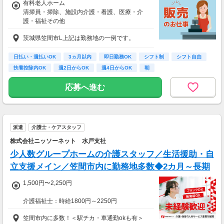
有料老人ホーム
清掃員・掃除、施設内介護・看護、医療・介
護・福祉その他
時給1,500円
茨城県笠間市L上記は勤務地の一例です。
【経験・お持ちの資格によって異なります】
■未経験の方（無資格）：時給1500円～
■未経験の方（有資格）：時給1500円～
日払い・週払いOK
3ヵ月以内
即日勤務OK
シフト制
シフト自由
■経験者（無資格）：時給1650円～
扶養控除内OK
週2日からOK
週4日からOK
朝
■経験者（有資格）：時給1650円～
■介護福祉士：時給1700円
応募へ進む
派遣
介護士・ケアスタッフ
株式会社ニッソーネット 水戸支社
少人数グループホームの介護スタッフ／生活援助・自
立支援メイン／笠間市内に勤務地多数◆2カ月～長期
1,500円〜2,250円
介護福祉士：時給1800円～2250円
初任者以上：時給1600円～2000円
笠間市内に多数！＜駅チカ・車通勤okも有＞
無資格の方：時給1500円～1875円