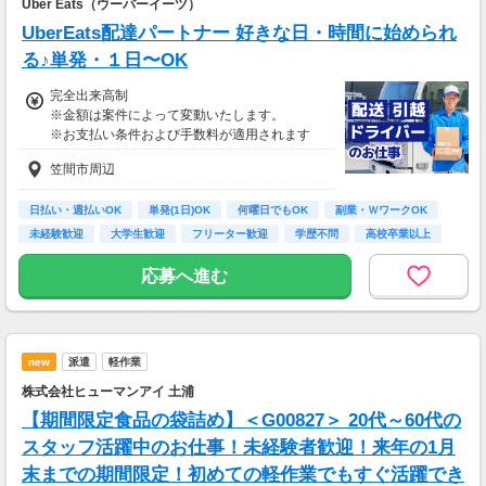
Uber Eats（ウーバーイーツ）
務、
UberEats配達パートナー 好きな日・時間に始められ
70歳以降では低負荷業務や季節により
相談の上短時間勤務をすることもあるため
る♪単発・１日〜OK
給与が上記になる場合がございます。
完全出来高制
※金額は案件によって変動いたします。
＜月収例＞
※お支払い条件および手数料が適用されます
月収26万円可能
（日給1万3,000円××月20日勤務）
笠間市周辺
日払い・週払いOK
単発(1日)OK
何曜日でもOK
副業・ＷワークOK
未経験歓迎
大学生歓迎
フリーター歓迎
学歴不問
高校卒業以上
応募へ進む
new
派遣
軽作業
株式会社ヒューマンアイ 土浦
【期間限定食品の袋詰め】＜G00827＞ 20代～60代の
スタッフ活躍中のお仕事！未経験者歓迎！来年の1月
末までの期間限定！初めての軽作業でもすぐ活躍でき