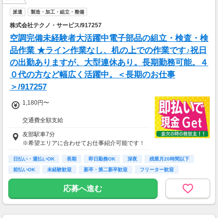
派遣
製造・加工・組立・整備
株式会社テクノ・サービス/917257
空調完備未経験者大活躍中電子部品の組立・検査・検
品作業 ★ライン作業なし、机の上での作業です♪祝日
の出勤ありますが、大型連休あり。長期勤務可能。４
０代の方など幅広く活躍中。＜長期のお仕事
＞/917257
1,180円〜
交通費全額支給
即払い制度有
友部駅車7分
※希望エリアに合わせてお仕事紹介可能です！
日払い・週払いOK
長期
即日勤務OK
深夜
残業月20時間以下
前払いOK
未経験歓迎
新卒・第二新卒歓迎
フリーター歓迎
応募へ進む