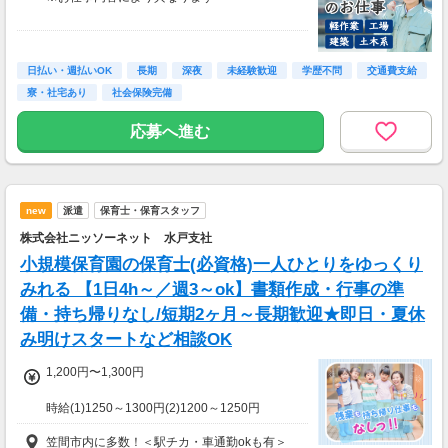
＼最大時給2,000円も可能！／
＜各種手当＞
日払い・週払いOK
長期
深夜
未経験歓迎
学歴不問
交通費支給
・深夜手当：時給2,000円〜
寮・社宅あり
社会保険完備
・残業手当：時給2,000円〜
・休日出勤手当：時給2,160円〜
応募へ進む
＜月収例＞
月収34万円以上可能
（時給1,850円×1日8時間×月21日勤務＋各種手
new
派遣
保育士・保育スタッフ
当）
株式会社ニッソーネット 水戸支社
小規模保育園の保育士(必資格)一人ひとりをゆっくり
みれる 【1日4h～／週3～ok】書類作成・行事の準
備・持ち帰りなし/短期2ヶ月～長期歓迎★即日・夏休
み明けスタートなど相談OK
1,200円〜1,300円
時給(1)1250～1300円(2)1200～1250円
(1)週40ｈ以上
笠間市内に多数！＜駅チカ・車通勤okも有＞
(2)週40ｈ未満