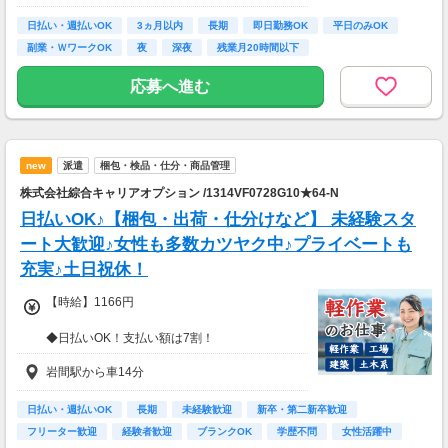
◆月26万以上
日払い・週払いOK
3ヵ月以内
長期
即日勤務OK
平日のみOK
月収：264000円（時給1500円×8h×22日)
副業・ＷワークOK
夜
深夜
残業月20時間以下
応募へ進む
new
派遣
梱包・検品・仕分・商品管理
株式会社綜合キャリアオプション /1314VF0728G10★64-N
日払いOK♪【梱包・出荷・仕分けなど】 未経験スタ
ート大歓迎♪女性も多数カツヤク中♪プライベートも
充実♪土日祝休！
【時給】1166円
◆日払いOK！支払い額は7割！
※規定・支払い条件有
岩間駅から車14分
日払い・週払いOK
長期
未経験歓迎
新卒・第二新卒歓迎
フリーター歓迎
経験者歓迎
ブランクOK
学歴不問
女性活躍中