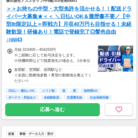
株式会社アズスタッフ/中8配-03/笠間/dd43
＞＞お持ちの中型・大型免許を活かせる！！配送ドラ
イバー大募集★＜＜ ＼日払いOK＆履歴書不要／【中
型8t限定以上＝即戦力】月収40万円も目指せる！未経
験歓迎！研修あり！電話で登録完了◎髪色自由
♪/dd43
月給 323400～404250円
※ご経験に応じて給与決定をします。
※待機時間などで残業発生の場合も、1分単位
で残業代をお支払いします！
友部駅、笠間駅、岩間駅など
※研修・研修時給については面談時にお伝えし
☆全国に勤務地多数！希望の勤務地を教えてく
ます
ださい☆
＊交通費一部支給（案件による）
日払い・週払いOK
シフト制
昼
夜
短時間OK
ボーナス・昇給あり
未経験歓迎
交通費支給
社会保険完備
応募へ進む
派遣
事務・データ入力・受付