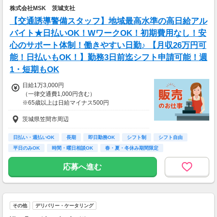
株式会社MSK 茨城支社
【交通誘導警備スタッフ】地域最高水準の高日給アル
バイト★日払いOK！WワークOK！初期費用なし！安
心のサポート体制！働きやすい日勤♪ 【月収26万円可
能！日払いもOK！】勤務3日前迄シフト申請可能！週
1・短期もOK
日給1万3,000円
（一律交通費1,000円含む）
※65歳以上は日給マイナス500円
※70歳以上は日給マイナス2,000円
茨城県笠間市周辺
---
■交通誘導2級以上の資格をお持ちの方は
日払い・週払いOK
長期
即日勤務OK
シフト制
シフト自由
日給1万3,000円
平日のみOK
時間・曜日相談OK
春・夏・冬休み期間限定
（一律交通費1,000円含む）
副業・ＷワークOK
※65歳以上は日給マイナス500円
応募へ進む
※70歳以上は日給マイナス1,000円
★交通誘導2級（以上）として従事した場合
1勤務につき1000円支給！！
---
その他
デリバリー・ケータリング
■65歳～69歳迄では他の年代と同じ現場でも
安全面・体力面の考慮により比較的低負荷の業