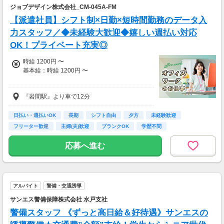
ジョブデザイン株式会社_CM-045A-FM
【派遣社員】シフト制×日勤×短時間勤務のデータ入
力スタッフ／◆未経験大歓迎◆嬉しい週払い対応
OK！プライベート充実◎
時給 1200円 〜
基本給：時給 1200円 〜
『岩間駅』より車で12分
時給：1,200円
・通勤手当あり
日払い・週払いOK
長期
シフト自由
夕方
未経験歓迎
・残業代別途全額支給
フリーター歓迎
主婦(夫)歓迎
ブランクOK
学歴不問
・週払いOK
応募へ進む
アルバイト
警備・交通誘導
サンエス警備保障株式会社 水戸支社
警備スタッフ 《ずっと高日給＆好待遇》サンエスの