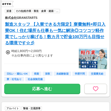
派遣
その他(軽作業・製造・倉庫・建築・…
株式会社GRANSTARTS
製造スタッフ 【入寮できる方限定】寮費無料×即日入
寮OK！住む場所も仕事も一気に解決◎コツコツ軽作
業でしっかり稼げる！数カ月で貯金100万円も目指せ
る環境です☆彡
時給1,800円〜2,000円
※お仕事内容により異なります
＼最大時給2,000円も可能！／
＜各種手当＞
日払い・週払いOK
長期
深夜
未経験歓迎
学歴不問
交通費支給
・深夜手当：時給2,000円〜
寮・社宅あり
社会保険完備
・残業手当：時給2,000円〜
・休日出勤手当：時給2,160円〜
応募へ進む
＜月収例＞
月収34万円以上可能
（時給1,850円×1日8時間×月21日勤務＋各種手
アルバイト
警備・交通誘導
当）