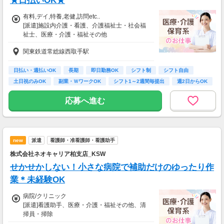
★日払いOK★
有料,デイ,特養,老健,訪問etc..
[派遣]施設内介護・看護、介護福祉士・社会福
祉士、医療・介護・福祉その他
[派遣]時給1,650円～
関東鉄道常総線西取手駅
※スタート時給は経験/スキルを考慮して決定
■残業手当
日払い・週払いOK
長期
即日勤務OK
シフト制
シフト自由
■深夜手当
土日祝のみOK
副業・ＷワークOK
シフト1～2週間毎提出
週2日からOK
■研修制度
応募へ進む
■昇給
■日払い/週払い/月払いOK
…急な出費でも安心♪
※支給対象：稼働分
new
派遣
看護師・准看護師・看護助手
＜友人紹介インセンティブ＞
株式会社ネオキャリア柏支店_KSW
■総労働時間/月×30円
せかせかしない！小さな病院で補助だけのゆったり作
紹介されたご友人の就業が
続く限り半永久的に支給！
業＊未経験OK
病院/クリニック
■就業時間176時間の場合
[派遣]看護助手、医療・介護・福祉その他、清
3名紹介/毎月15,840円UP
掃員・掃除
7名紹介/毎月36,960円UP
[派遣]時給1,250円～