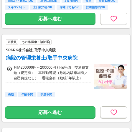
(弊社規定による)
日払い・週払いOK
単発(1日)OK
3ヵ月以内
長期
即日勤務OK
スキマバイト
土日祝のみOK
何曜日でもOK
扶養控除内OK
応募へ進む
正社員
その他(医療・福祉系)
SPARK株式会社_取手中央病院
病院の管理栄養士/取手中央病院
月給200000円～200000円 社保完備 交通費支
給（規定有） 車通勤可能（敷地内駐車場有／
自己負担なし） 退職金有（勤続3年以上）
定年60歳・再雇用65歳まで 育児休業（他職種
にて取得実績有） その他
長期
年齢不問
学歴不問
応募へ進む