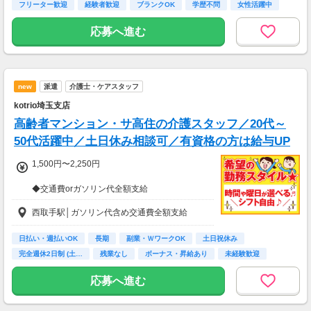
フリーター歓迎
経験者歓迎
ブランクOK
学歴不問
女性活躍中
応募へ進む
new
派遣
介護士・ケアスタッフ
kotrio埼玉支店
高齢者マンション・サ高住の介護スタッフ／20代～
50代活躍中／土日休み相談可／有資格の方は給与UP
1,500円〜2,250円
◆交通費orガソリン代全額支給
◆各種社会保険完備
西取手駅│ガソリン代含め交通費全額支給
◆日払い・週払い制度（各規定有）
急な出費にあんしんの制度です。
スマホからかんたんに申請が出来ます！
日払い・週払いOK
長期
副業・ＷワークOK
土日祝休み
完全週休2日制 (土…
残業なし
ボーナス・昇給あり
未経験歓迎
主婦(夫)歓迎
応募へ進む