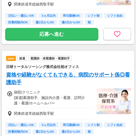
関東鉄道常総線西取手駅
※22時～翌5時の就労は深夜時給適用
【交通費】
※お給料は最短で週払いOK！（規定有）
全額支給
※残業代は別途全額支給
少し距離のある方も安心です
日払い・週払いOK
3ヵ月以内
即日勤務OK
シフト制
シフト自由
※家チカ・駅チカなど通勤が楽な職場もご紹介
扶養控除内OK
週2日からOK
週4日からOK
朝
【月給例】
できます
月給220000円（月22日勤務・実働1日8h）
応募へ進む
※未経験の方：時給1250円で算出した場合とな
ります。
【交通費】
new
派遣
看護師・准看護師・看護助手
全額支給
※交通費全額支給（派遣先による）
日研トータルソーシング株式会社柏オフィス
※車通勤OK/規定あり
資格や経験がなくてもできる、病院のサポート係◎看
護助手
病院/クリニック
[派遣]看護助手、施設内介護・看護、訪問介
護・看護/ホームヘルパー
[派遣]時給1,280円～
関東鉄道常総線西取手駅
※ご経験、資格、勤務先によりスタート時給が
異なります。
日払い・週払いOK
3ヵ月以内
即日勤務OK
シフト制
シフト自由
★給与週払いOK！(※規定あり)
扶養控除内OK
週2日からOK
週4日からOK
朝