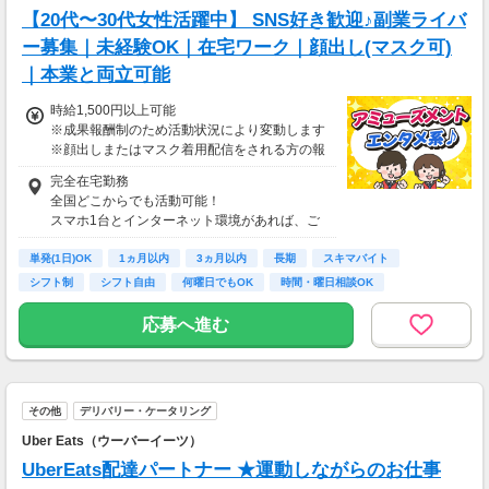
【20代〜30代女性活躍中】 SNS好き歓迎♪副業ライバ
ー募集｜未経験OK｜在宅ワーク｜顔出し(マスク可)
｜本業と両立可能
時給1,500円以上可能
※成果報酬制のため活動状況により変動します
※顔出しまたはマスク着用配信をされる方の報
酬基準となります
完全在宅勤務
【収入例】
全国どこからでも活動可能！
■事務職Aさん（週3日・月50時間程度）
スマホ1台とインターネット環境があれば、ご
月収8万円～15万円
自宅からスタートできます。
■営業職Bさん（週4日・月80時間程度）
単発(1日)OK
通勤時間ゼロだから、本業やプライベートとの
1ヵ月以内
3ヵ月以内
長期
スキマバイト
月収15万円～25万円
両立もラクラク♪
シフト制
シフト自由
何曜日でもOK
時間・曜日相談OK
■主婦Cさん（月100時間程度）
月収20万円以上
応募へ進む
現在活躍中のライバーの多くは会社員や主婦の
方。
本業や家庭と両立しながら副業として活動され
ています。
その他
デリバリー・ケータリング
Uber Eats（ウーバーイーツ）
UberEats配達パートナー ★運動しながらのお仕事