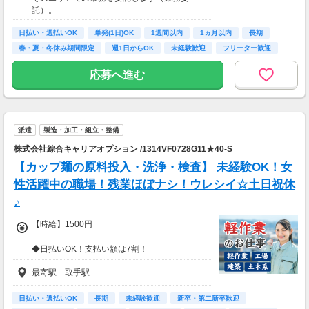
支払いする業務委託のお仕事です。うれしい週
託）。
払い。
日払い・週払いOK
単発(1日)OK
1週間以内
1ヵ月以内
長期
※関東圏4-6月に１8時以降稼働した場合を想
春・夏・冬休み期間限定
週1日からOK
未経験歓迎
フリーター歓迎
定。地域により異なります
※報酬は規約にしたがい配達完了の15日後に支
応募へ進む
払いますが、可能な場合は、より早く、週払い
で前週稼働分をお支払いします。
登録の際に、希望配達エリアを選択いただき、
そのエリアでの業務を委託します（業務委
派遣
製造・加工・組立・整備
託）。
株式会社綜合キャリアオプション /1314VF0728G11★40-S
【カップ麺の原料投入・洗浄・検査】 未経験OK！女
性活躍中の職場！残業ほぼナシ！ウレシイ☆土日祝休
♪
【時給】1500円
◆日払いOK！支払い額は7割！
※規定・支払い条件有
最寄駅 取手駅
日払い・週払いOK
長期
未経験歓迎
新卒・第二新卒歓迎