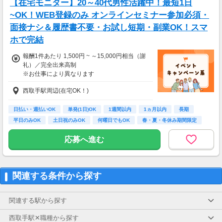
【在宅モニター】20～40代男性活躍中！最短1日
~OK！WEB登録のみ オンラインセミナー参加必須・
面接ナシ＆履歴書不要・お試し短期・副業OK！スマ
ホで完結
報酬1件あたり 1,500円 ~ ～15,000円相当（謝
礼）／完全出来高制
※お仕事により異なります
※アンケート回答後、内容確認・承認を経て謝
西取手駅周辺(在宅OK！)
礼をお支払いします
【お仕事の一例】
日払い・週払いOK
単発(1日)OK
1週間以内
1ヵ月以内
長期
◆ サプリのお試しモニター
平日のみOK
土日祝のみOK
何曜日でもOK
春・夏・冬休み期間限定
大手健康食品メーカーのサプリメントを実際に
試していただくお仕事です。
応募へ進む
商品はご自宅に届くので、在宅で手軽に参加で
きます。
・案件数 ：10～20件
関連する条件から探す
・所要時間：10～20分
・謝礼金 ：1,500PT（1P＝1円）＋商品提供
あり
関連する駅から探す
◆ クレジットカードの発行調査
西取手駅✕職種から探す