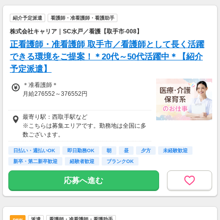
紹介予定派遣
看護師・准看護師・看護助手
株式会社キャリア｜SC水戸／看護【取手市-008】
正看護師・准看護師 取手市／看護師として長く活躍
できる環境をご提案！＊20代～50代活躍中＊【紹介
予定派遣】
＊准看護師＊
月給276552～376552円
＊正看護師＊
最寄り駅：西取手駅など
月給291108～391108円
※こちらは募集エリアです。勤務地は全国に多
数ございます。
日払い・週払いOK
即日勤務OK
朝
昼
夕方
未経験歓迎
新卒・第二新卒歓迎
経験者歓迎
ブランクOK
応募へ進む
new
派遣
看護師・准看護師・看護助手