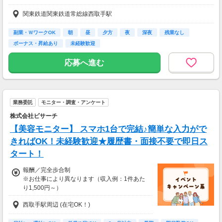
美容好きにぴったりの、楽しみながらできるお
処遇改善等手当：12,000円
仕事です。
関東鉄道関東鉄道常総線西取手駅
調整手当：9,200円～15,000円
・案件数 ：10～20件
【その他手当】
副業・ＷワークOK
朝
昼
夕方
夜
深夜
残業なし
・所要時間：10～20分
夜勤手当：7,000円/回
ボーナス・昇給あり
未経験歓迎
・謝礼金 ：500PT（1P＝1円）＋商品提供あ
日祭日手当：3,000円/回
り
保持手当：5,000円/月（夜勤2回以上の場合）
応募へ進む
住宅手当：15,000円/月（条件あり）
◆ 生活に役立つサービスの調査
家族手当：3,000円/月（条件あり）
保険相談・クレカ発行など、サービス体験後に
アンケートに回答するだけ！
【昇給】
高額謝礼も狙える人気ジャンルです。
業務委託
モニター・調査・アンケート
年1回
株式会社ビサーチ
・案件数 ：10～20件
【賞与】
・所要時間：1～2時間
【美容モニター】 スマホ1台で完結♪簡単な入力がで
年2回
・謝礼 ：2,000～10,000PT（1P＝1円）
きればOK！未経験歓迎★履歴書・面接不要で即日ス
【交通費】
タート！
★今だけ！お得なキャンペーン実施中★
全額支給
電話セミナーに参加 & モニター応募完了で、A
報酬／完全歩合制
mazonギフトカード2,000円分をプレゼント！
※お仕事により異なります（収入例：1件あた
り1,500円～）
西取手駅周辺 (在宅OK！)
・登録お祝い制度アリ！
最大11,500円GET！