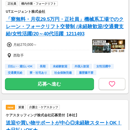
正社員
構内作業・フォークリフト
UTエージェント株式会社
「寮無料・月収29.5万円・正社員」機械系工場でのク
レーン・フォークリフト交替制 /未経験歓迎/交通費支
給/女性活躍/20～40代活躍_1211493
月給270,000～
西取手
日払い・週払いOK
長期
未経験歓迎
外国人歓迎
女性活躍中
交通費支給
寮・社宅あり
社会保険完備
履歴書不要
応募へ進む
new
派遣
介護士・ケアスタッフ
ケアスタッフィング株式会社応募受付【本社】
送迎や買い物サポートが中心◎未経験スタートOK！