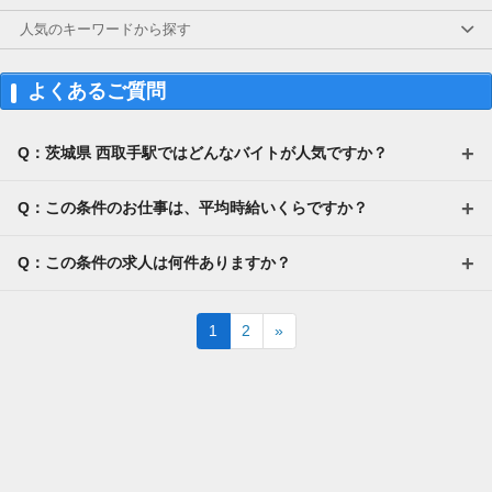
クレジットカードを発行し、発行スピードや手
続きのしやすさを調査していただきます。最短
人気のキーワードから探す
5分で完了することもあり、高謝礼のため非常
に人気です。
よくあるご質問
・案件数 ：10～20件
・所要時間：10～20分
・謝礼金 ：2,000～5,000PT
Q：茨城県 西取手駅ではどんなバイトが人気ですか？
◆ オンライン保険相談モニター
オンラインで保険相談を体験し、サービス内容
Q：この条件のお仕事は、平均時給いくらですか？
や担当者の対応をチェックしていただきます。
在宅で参加でき、謝礼も高めの案件です。
Q：この条件の求人は何件ありますか？
・案件数 ：10～20件
・所要時間：1～2時間
・謝礼金 ：2,000～5,000PT
Next
1
2
»
★今だけ！お得なキャンペーン実施中★
電話セミナーに参加 ＆ モニター応募完了で、
全員に1,000PTプレゼント！（1PT＝1円）