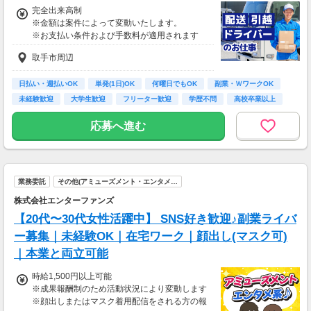
完全出来高制
※金額は案件によって変動いたします。
※お支払い条件および手数料が適用されます
取手市周辺
日払い・週払いOK
単発(1日)OK
何曜日でもOK
副業・ＷワークOK
未経験歓迎
大学生歓迎
フリーター歓迎
学歴不問
高校卒業以上
応募へ進む
業務委託
その他(アミューズメント・エンタメ…
株式会社エンターファンズ
【20代〜30代女性活躍中】 SNS好き歓迎♪副業ライバ
ー募集｜未経験OK｜在宅ワーク｜顔出し(マスク可)
｜本業と両立可能
時給1,500円以上可能
※成果報酬制のため活動状況により変動します
※顔出しまたはマスク着用配信をされる方の報