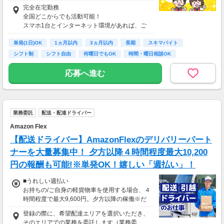
酬基準となります
完全在宅勤務
【収入例】
全国どこからでも活動可能！
■事務職Aさん（週3日・月50時間程度）
スマホ1台とインターネット環境があれば、ご
月収8万円～15万円
自宅からスタートできます。
■営業職Bさん（週4日・月80時間程度）
単発(1日)OK
通勤時間ゼロだから、本業やプライベートとの
1ヵ月以内
3ヵ月以内
長期
スキマバイト
月収15万円～25万円
両立もラクラク♪
シフト制
シフト自由
何曜日でもOK
時間・曜日相談OK
■主婦Cさん（月100時間程度）
月収20万円以上
応募へ進む
現在活躍中のライバーの多くは会社員や主婦の
方。
本業や家庭と両立しながら副業として活動され
ています。
業務委託
配送・配達ドライバー
Amazon Flex
【配送ドライバー】AmazonFlexのデリバリーパート
ナーを大量募集中！ 夕方以降４時間程度最大10,200
円の報酬も可能!※単発OK！嬉しい「週払い」！
■うれしい週払い
お持ちの/ご自身の軽貨物車を使用する場合、４
時間程度で最大9,600円。夕方以降の稼働※だ
と４時間程度で最大10,200円の報酬が獲得可
登録の際に、希望配達エリアを選択いただき、
能！給与ではなく、委託業務に応じた報酬をお
そのエリアでの業務を委託します（業務委