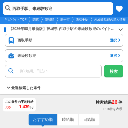
2026年8月9日
更新
tog
西取手駅、未経験歓迎
関東
履歴
保存
メニュー
nav
ギガバイトTOP
関東
茨城県
取手市
西取手駅
未経験歓迎の求人情報
【2026年08月最新版】茨城県 西取手駅の未経験歓迎のバイト・アルバイト・パートの求人募集情報
西取手駅
選択
未経験歓迎
選択
検索
最近検索した条件
26
この条件の平均時給
検索結果
件
1,439
円
1~18件を表示
おすすめ順
時給順
日給順