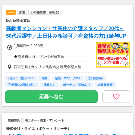
new
派遣
その他(医療・福祉系)
kotrio埼玉支店
高齢者マンション・サ高住の介護スタッフ／20代～
50代活躍中／土日休み相談可／有資格の方は給与UP
1,500円〜2,250円
◆交通費orガソリン代全額支給
◆各種社会保険完備
西取手駅│ガソリン代含め交通費全額支給
◆日払い・週払い制度（各規定有）
急な出費にあんしんの制度です。
スマホからかんたんに申請が出来ます！
日払い・週払いOK
長期
副業・ＷワークOK
土日祝休み
完全週休2日制 (土…
残業なし
ボーナス・昇給あり
未経験歓迎
主婦(夫)歓迎
応募へ進む
業務委託
モニター・調査・アンケート
株式会社トライエ（ポケットリサーチ）