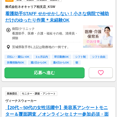
株式会社ネオキャリア柏支店_KSW
看護助手STAFF せかせかしない！小さな病院で補助
だけのゆったり作業＊未経験OK
病院/クリニック
看護助手、医療・介護・福祉その他、清掃員・
掃除
時給1,250円～
茨城県取手市L上記は勤務地の一例です。
※22時～翌5時の就労は深夜時給適用
※お給料は最短で週払いOK！（規定有）
※残業代は別途全額支給
日払い・週払いOK
3ヵ月以内
即日勤務OK
シフト制
シフト自由
扶養控除内OK
週2日からOK
週4日からOK
朝
応募へ進む
業務委託
モニター・調査・アンケート
ヴィーナスウォーカー
【20代～50代の女性活躍中】美容系アンケートモニ
ター＆覆面調査 ／オンラインセミナー参加必須・面