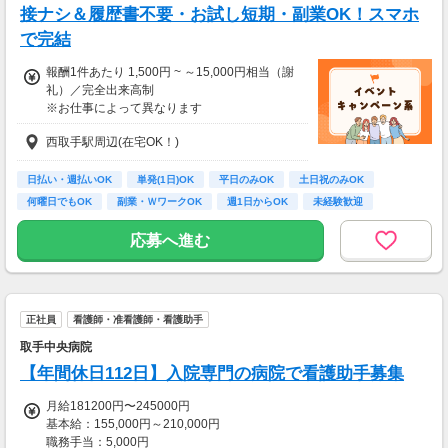
接ナシ＆履歴書不要・お試し短期・副業OK！スマホ
で完結
報酬1件あたり 1,500円 ~ ～15,000円相当（謝
礼）／完全出来高制
※お仕事によって異なります
※アンケート回答後、内容確認・承認を経て謝
西取手駅周辺(在宅OK！)
礼をお支払いします
【お仕事の一例】
日払い・週払いOK
単発(1日)OK
平日のみOK
土日祝のみOK
◆ 美容サプリのお試しモニター
何曜日でもOK
副業・ＷワークOK
週1日からOK
未経験歓迎
話題の美容サプリをお得に体験し、リアルな感
大学生歓迎
想を送るだけ♪
応募へ進む
キレイになりながらポイントがもらえる、人気
のモニターです！
・案件数 ：20～30件
正社員
看護師・准看護師・看護助手
・所要時間：10～20分
・謝礼金 ：500PT（1P＝1円）＋商品提供あ
取手中央病院
り
【年間休日112日】入院専門の病院で看護助手募集
◆ コスメのお試しモニター
月給181200円〜245000円
スキンケア・ヘアケア商品を実際に使ってレビ
基本給：155,000円～210,000円
ュー！
職務手当：5,000円