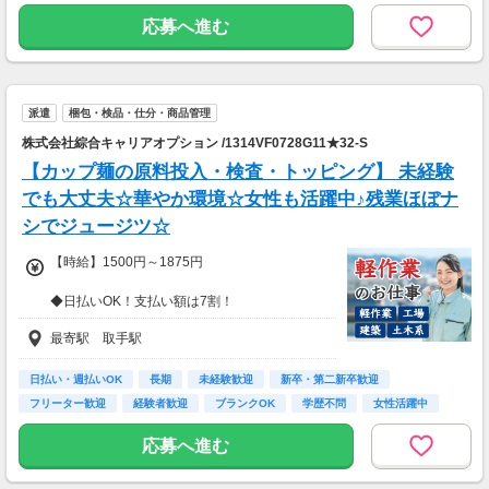
【交通費】
応募へ進む
全額支給
派遣
梱包・検品・仕分・商品管理
株式会社綜合キャリアオプション /1314VF0728G11★32-S
【カップ麺の原料投入・検査・トッピング】 未経験
でも大丈夫☆華やか環境☆女性も活躍中♪残業ほぼナ
シでジュージツ☆
【時給】1500円～1875円
◆日払いOK！支払い額は7割！
※規定・支払い条件有
最寄駅 取手駅
日払い・週払いOK
長期
未経験歓迎
新卒・第二新卒歓迎
フリーター歓迎
経験者歓迎
ブランクOK
学歴不問
女性活躍中
応募へ進む