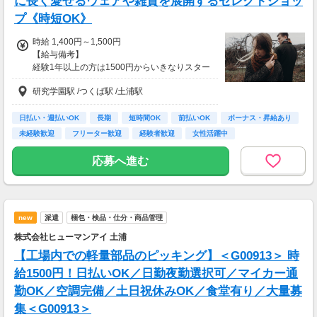
に長く愛せるウェアや雑貨を展開するセレクトショッ
プ《時短OK》
時給 1,400円～1,500円
【給与備考】
経験1年以上の方は1500円からいきなりスター
ト！経験1年未満の方も就業1年後には必ず150
研究学園駅 /つくば駅 /土浦駅
0円に昇給します！
◆月収例
23万5千～25万2千円＋残業手当
日払い・週払いOK
長期
短時間OK
前払いOK
ボーナス・昇給あり
未経験歓迎
フリーター歓迎
経験者歓迎
女性活躍中
【前払い制度あり】
6割のスタッフが利用中！働いた給料の一部を
応募へ進む
最短即時支払い。
利用料・振込手数料はすべて無料。
new
派遣
梱包・検品・仕分・商品管理
株式会社ヒューマンアイ 土浦
【工場内での軽量部品のピッキング】＜G00913＞ 時
給1500円！日払いOK／日勤夜勤選択可／マイカー通
勤OK／空調完備／土日祝休みOK／食堂有り／大量募
集＜G00913＞