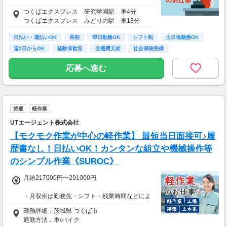
10,000円～11,500円
つくばエクスプレス 研究学園駅 車4分
つくばエクスプレス みどりの駅 車18分
■月収想定額
210,000円～254,000円
日払い・週払いOK
長期
即日勤務OK
シフト制
土日祝勤務OK
週3日からOK
経験者歓迎
交通費支給
社会保険完備
※日収額・月収額の最大値は残業・割増等を含
む見込み額となります。
応募へ進む
※交通費は別途実費分支給！（規定あり）
※上記月収額は月間21日～22日出勤した場合の
見込み額となります。
■その他補足
派遣
軽作業
※上記金額の上限値は日々1時間、時間外勤務
UTエージェント株式会社
をした場合の見込み額となります。
【モクモク作業が中心の軽作業】 最短当日面接可♪履
■研修期間について
歴書なし！日払いOK！カンタンな組立や機械操作等
※研修期間（1ヶ月程）は、時給1,200円（日収
のシンプル作業《SUROC》
9,600円～）となります。
月給217000円〜291000円
・月収例は勤務先・シフト・残業時間などによ
り変動します
勤務詳細：茨城県 つくば市
・各種手当あり（残業手当、休出手当、深夜勤
通勤方法：車/バイク
務がある場合は深夜手当 など）