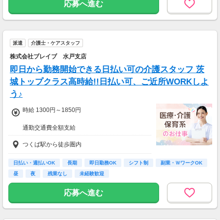
応募へ進む
派遣
介護士・ケアスタッフ
株式会社ブレイブ 水戸支店
即日から勤務開始できる日払い可の介護スタッフ 茨
城トップクラス高時給!!日払い可、ご近所WORKしよ
う♪
時給 1300円～1850円
通勤交通費全額支給
つくば駅から徒歩圏内
【週３で…】
・月収207,200円(時給1,850円×8時間×14日)
【週５で…】
日払い・週払いOK
長期
即日勤務OK
シフト制
副業・ＷワークOK
・月収325,600円(時給1,850円×8時間×22日)
昼
夜
残業なし
未経験歓迎
応募へ進む