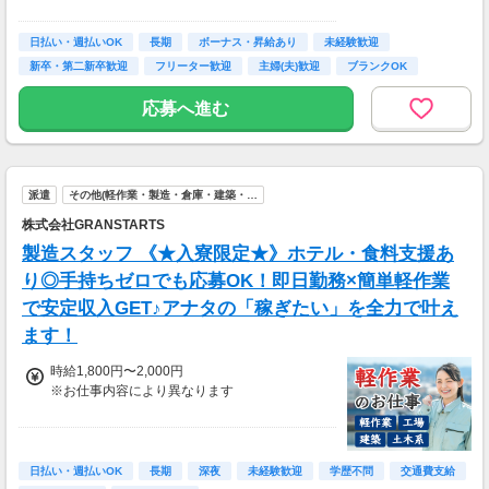
・昇給あり（昇格制度あり）
※構内の（無料）駐車場利用OK
日払い・週払いOK
※募集の勤務地は面接地の一例です。
長期
ボーナス・昇給あり
未経験歓迎
■日払い制度（新制度）
ご希望の地域や条件などを伺いながらあなた
新卒・第二新卒歓迎
フリーター歓迎
主婦(夫)歓迎
ブランクOK
・最短5分で働いた分の給与を口座受取可能
に合ったお仕事をご紹介します！
・スマホからカンタン申請
学歴不問
応募へ進む
・1,000円単位で利用可能
■交通費 上限30,000円まで支給 ※会社規定有
り
派遣
その他(軽作業・製造・倉庫・建築・…
株式会社GRANSTARTS
製造スタッフ 《★入寮限定★》ホテル・食料支援あ
り◎手持ちゼロでも応募OK！即日勤務×簡単軽作業
で安定収入GET♪アナタの「稼ぎたい」を全力で叶え
ます！
時給1,800円〜2,000円
※お仕事内容により異なります
＼最大時給2,000円も可能！／
＜各種手当＞
日払い・週払いOK
長期
深夜
未経験歓迎
学歴不問
交通費支給