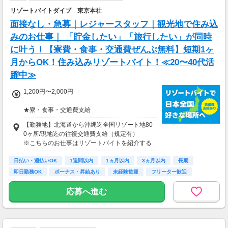
リゾートバイトダイブ 東京本社
面接なし・急募｜レジャースタッフ｜観光地で住み込
みのお仕事｜ 「貯金したい」「旅行したい」が同時
に叶う！【寮費・食事・交通費ぜんぶ無料】短期1ヶ
月からOK！住み込みリゾートバイト！≪20〜40代活
躍中≫
1,200円〜2,000円
★寮・食事・交通費支給
住み込みのお仕事のため、以下の補助がありま
【勤務地】北海道から沖縄迄全国リゾート地80
す。
0ヶ所/現地迄の往復交通費支給（規定有）
・寮費・光熱費無料（個室あり）
※こちらのお仕事はリゾートバイトを紹介する
・食事無料
募集となっており実際に募集がある勤務地と異
・Wi-Fiあり
日払い・週払いOK
なる場合がございます。
1週間以内
1ヵ月以内
3ヵ月以内
長期
・往復交通費支給（上限あり）
カウンセリングでご希望条件をお伺いし、全国
即日勤務OK
ボーナス・昇給あり
未経験歓迎
フリーター歓迎
※勤務地による
からお仕事をご案内いたします。※ご自宅から
の通勤も可
応募へ進む
生活費がかからないので、働いた分のほとんど
を貯金にまわすことができます！
★お仕事開始までの流れ★
応募→初回カウンセリング（電話15分）→希望
▼月収例
のお仕事へ応募（面接なし）→お仕事開始