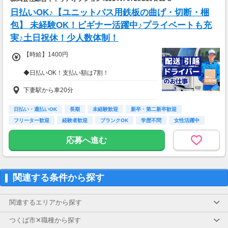
日払いOK♪【ユニットバス用鉄板の曲げ・切断・梱
包】 未経験OK！ビギナー活躍中♪プライベートも充
実♪土日祝休！少人数体制！
【時給】1400円
◆日払いOK！支払い額は7割！
※規定・支払い条件有
下妻駅から車20分
日払い・週払いOK
長期
未経験歓迎
新卒・第二新卒歓迎
フリーター歓迎
経験者歓迎
ブランクOK
学歴不問
女性活躍中
応募へ進む
関連する条件から探す
関連するエリアから探す
つくば市✕職種から探す