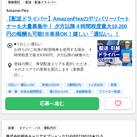
25万5,300円
業務委託
配送・配達ドライバー
＝(時給1,200円×8h＋残業1h)×23日
Amazon Flex
▼貯金の目安
【配送ドライバー】AmazonFlexのデリバリーパート
＜リゾートバイト＞
ナーを大量募集中！ 夕方以降４時間程度最大10,200
住まい ：無料
円の報酬も可能!※単発OK！嬉しい「週払い」！
水道光熱費：無料
Wi-Fi代 ：無料
■うれしい週払い
食費 ：無料
お持ちの/ご自身の軽貨物車を使用する場合、４
スマホ ：0.5万円
時間程度で最大9,600円。夕方以降の稼働※だ
そのほか ：1.5万円
と４時間程度で最大10,200円の報酬が獲得可
社会保険 ：3万円
登録の際に、希望配達エリアを選択いただき、
能！給与ではなく、委託業務に応じた報酬をお
-----------------------
そのエリアでの業務を委託します（業務委
支払いする業務委託のお仕事です。うれしい週
支出合計 ：5万円
託）。
払い。
→毎月20万円程度の貯金が目指せます！
短期でお金を貯めたい方にはピッタリ！
日払い・週払いOK
単発(1日)OK
1週間以内
1ヵ月以内
長期
※関東圏4-6月に１8時以降稼働した場合を想
春・夏・冬休み期間限定
週1日からOK
未経験歓迎
フリーター歓迎
定。地域により異なります
※報酬は規約にしたがい配達完了の15日後に支
応募へ進む
払いますが、可能な場合は、より早く、週払い
で前週稼働分をお支払いします。
登録の際に、希望配達エリアを選択いただき、
そのエリアでの業務を委託します（業務委
派遣
タクシー・バス・運転代行
託）。
株式会社綜合キャリアオプション /1314VF0728G10★11-S