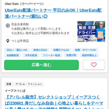
安全面・体力面の考慮により比較的低負荷の業
Uber Eats（ウーバーイーツ）
務、
UberEats配達パートナー 平日のみOK！UberEats配
70歳以降では低負荷業務や季節により
相談の上短時間勤務をすることもあるため
達パートナー/週払い◎
給与が上記になる場合がございます。
完全出来高制
※金額は案件によって変動いたします。
＜月収例＞
※お支払い条件および手数料が適用されます
月収26万円可能
（日給1万3,000円××月20日勤務）
つくば市周辺
日払い・週払いOK
単発(1日)OK
何曜日でもOK
副業・ＷワークOK
未経験歓迎
大学生歓迎
フリーター歓迎
学歴不問
高校卒業以上
応募へ進む
派遣
アパレル・ファッション
イーアスつくば
【アパレル販売】セレクトショップ｜イーアスつく
ば/230601 身だしなみ自由｜心地よい暮らしをテーマ