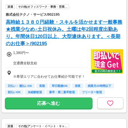
派遣
その他(オフィスワーク・事務・営業…
株式会社テクノ・サービス/902195
高時給１３８０円経験・スキルを活かせます一般事務
★残業少なめ♪土日祝休み。土曜は年2回程度出勤あ
り。年間休日120日以上、大型連休あります。＜長期
のお仕事＞/902195
1,380円〜
交通費全額支給
即払い制度有
※希望エリアに合わせてお仕事紹介可能です！
日払い・週払いOK
長期
即日勤務OK
深夜
残業月20時間以下
前払いOK
未経験歓迎
新卒・第二新卒歓迎
フリーター歓迎
応募へ進む
派遣
その他(アンケート・イベント・キャ…