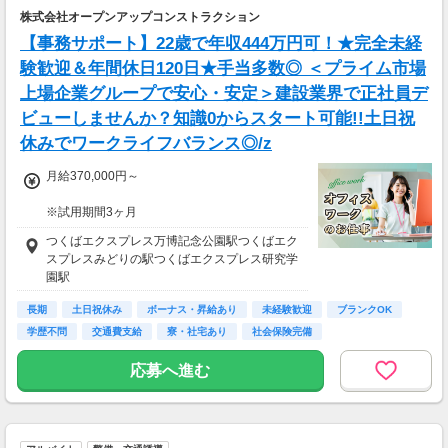
株式会社オープンアップコンストラクション
【事務サポート】22歳で年収444万円可！★完全未経
験歓迎＆年間休日120日★手当多数◎ ＜プライム市場
上場企業グループで安心・安定＞建設業界で正社員デ
ビューしませんか？知識0からスタート可能!!土日祝
休みでワークライフバランス◎/z
月給370,000円～
※試用期間3ヶ月
待遇に変わりありません。
つくばエクスプレス万博記念公園駅つくばエク
スプレスみどりの駅つくばエクスプレス研究学
▽月給額に下記の一律手当含む
園駅
■エリア職種手当／1万2,000円～3万円
■稼働手当／1万円
長期
土日祝休み
ボーナス・昇給あり
未経験歓迎
ブランクOK
学歴不問
交通費支給
寮・社宅あり
社会保険完備
▽その他手当
■残業手当(超過分)
応募へ進む
■引越手当／3万円（支給条件あり）
■資格手当（20種類の資格に対して支給）※最
大4万円／月 支給
＜年収例＞