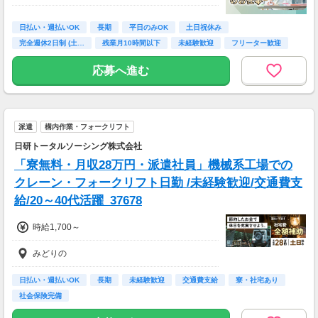
日払い・週払いOK
長期
平日のみOK
土日祝休み
完全週休2日制 (土…
残業月10時間以下
未経験歓迎
フリーター歓迎
高校卒業以上
応募へ進む
派遣
構内作業・フォークリフト
日研トータルソーシング株式会社
「寮無料・月収28万円・派遣社員」機械系工場での
クレーン・フォークリフト日勤 /未経験歓迎/交通費支
給/20～40代活躍_37678
時給1,700～
みどりの
日払い・週払いOK
長期
未経験歓迎
交通費支給
寮・社宅あり
社会保険完備