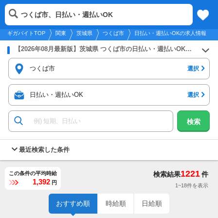
2026年8月9日
更新
tog
つくば市、日払い・週払いOK
関東
履歴
保存
メニュー
nav
ギガバイトTOP
関東
茨城県
つくば市
日払い・週払いOKの求人情報
【2026年08月最新版】茨城県 つくば市の日払い・週払いOKのバイト・アルバイト・パートの求人募集情報
つくば市
選択
日払い・週払いOK
選択
検索
最近検索した条件
1221
この条件の平均時給
検索結果
件
1,392
円
1~18件を表示
おすすめ順
時給順
日給順