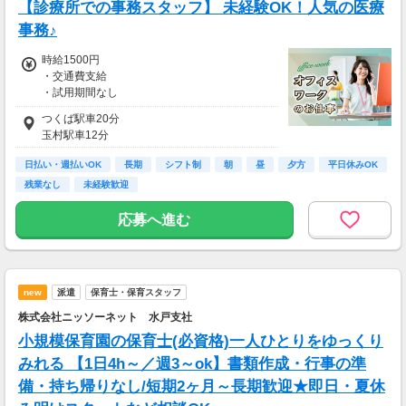
【診療所での事務スタッフ】 未経験OK！人気の医療
事務♪
時給1500円
・交通費支給
・試用期間なし
つくば駅車20分
【１ヶ月の収入例】
玉村駅車12分
・週5日フルタイムの場合
時給1500円×(1日)実働7時間×(1ヶ月)21日＝22
日払い・週払いOK
長期
シフト制
朝
昼
夕方
平日休みOK
0,500円
残業なし
未経験歓迎
＋交通費支給
応募へ進む
キャンペーン時給のため2ヶ月経過後に時給140
0円になります
new
派遣
保育士・保育スタッフ
株式会社ニッソーネット 水戸支社
小規模保育園の保育士(必資格)一人ひとりをゆっくり
みれる 【1日4h～／週3～ok】書類作成・行事の準
備・持ち帰りなし/短期2ヶ月～長期歓迎★即日・夏休