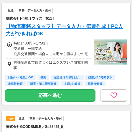
派遣
事務・データ入力・受付
株式会社H4柏オフィス［011］
【物流事務スタッフ】データ入力・伝票作成｜PC入
力ができればOK
時給1400円〜1750円
交通費：一部支給
公共交通機関の場合→ご自宅から職場までの電
車・バス料金
首都圏新都市鉄道つくばエクスプレス研究学園
お車バイクの場合→12円/1km
駅
※上限15,000/月
日払い・週払いOK
長期
完全週休2日制 (土…
残業月10時間以下
未経験歓迎
新卒・第二新卒歓迎
主婦(夫)歓迎
経験者歓迎
ブランクOK
応募へ進む
new
派遣
事務・データ入力・受付
株式会社GOODSMILE／Gs2345f_ij