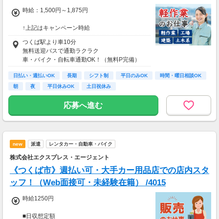
時給：1,500円～1,875円
↑上記はキャンペーン時給
入社２週間以降
つくば駅より車10分
時給1,430円～1,788円
無料送迎バスで通勤ラクラク
車・バイク・自転車通勤OK！（無料P完備）
日払い・週払いOK
長期
シフト制
平日のみOK
時間・曜日相談OK
朝
夜
平日休みOK
土日祝休み
応募へ進む
new
派遣
レンタカー・自動車・バイク
株式会社エクスプレス・エージェント
《つくば市》週払い可・大手カー用品店での店内スタ
ッフ！（Web面接可・未経験在籍） /4015
時給1250円
■日収想定額