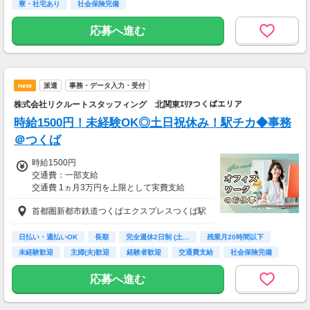
・深夜手当：時給2,000円〜
寮・社宅あり
社会保険完備
・残業手当：時給2,000円〜
・休日出勤手当：時給2,160円〜
応募へ進む
＜月収例＞
月収34万円以上可能
（時給1,850円×1日8時間×月21日勤務＋各種手
new
派遣
事務・データ入力・受付
当）
株式会社リクルートスタッフィング 北関東ｴﾘｱつくばエリア
時給1500円！未経験OK◎土日祝休み！駅チカ◆事務
＠つくば
時給1500円
交通費：一部支給
交通費 1ヵ月3万円を上限として実費支給
首都圏新都市鉄道つくばエクスプレスつくば駅
月収例 24万9375円 時給1500円×実働8h×週5日
×4週+残業5h
※月収例を保証するものではありません。
日払い・週払いOK
長期
完全週休2日制 (土…
残業月20時間以下
※給与即受取りサービス利用可（利用条件有）
未経験歓迎
主婦(夫)歓迎
経験者歓迎
交通費支給
社会保険完備
ha_rs_001
応募へ進む