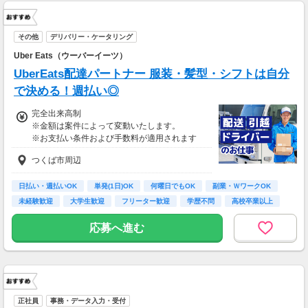
その他
デリバリー・ケータリング
Uber Eats（ウーバーイーツ）
UberEats配達パートナー 服装・髪型・シフトは自分
で決める！週払い◎
完全出来高制
※金額は案件によって変動いたします。
※お支払い条件および手数料が適用されます
つくば市周辺
日払い・週払いOK
単発(1日)OK
何曜日でもOK
副業・ＷワークOK
未経験歓迎
大学生歓迎
フリーター歓迎
学歴不問
高校卒業以上
応募へ進む
正社員
事務・データ入力・受付