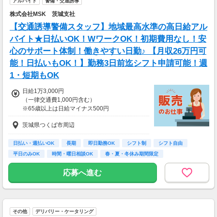
アルバイト
警備・交通誘導
年収444万円／22歳／入社1年目
株式会社MSK 茨城支社
年収520万円／28歳／入社3年目
年収600万円／32歳／入社5年目
【交通誘導警備スタッフ】地域最高水準の高日給アル
年収790万円／36歳／入社9年目
バイト★日払いOK！WワークOK！初期費用なし！安
心のサポート体制！働きやすい日勤♪ 【月収26万円可
能！日払いもOK！】勤務3日前迄シフト申請可能！週
1・短期もOK
日給1万3,000円
（一律交通費1,000円含む）
※65歳以上は日給マイナス500円
※70歳以上は日給マイナス2,000円
茨城県つくば市周辺
---
■交通誘導2級以上の資格をお持ちの方は
日払い・週払いOK
長期
即日勤務OK
シフト制
シフト自由
日給1万3,000円
平日のみOK
時間・曜日相談OK
春・夏・冬休み期間限定
（一律交通費1,000円含む）
副業・ＷワークOK
※65歳以上は日給マイナス500円
応募へ進む
※70歳以上は日給マイナス1,000円
★交通誘導2級（以上）として従事した場合
1勤務につき1000円支給！！
---
その他
デリバリー・ケータリング
■65歳～69歳迄では他の年代と同じ現場でも