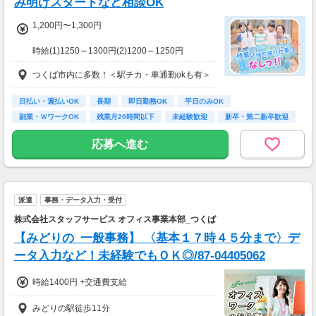
み明けスタートなど相談OK
1,200円〜1,300円
時給(1)1250～1300円(2)1200～1250円
(1)週40ｈ以上
つくば市内に多数！＜駅チカ・車通勤okも有＞
(2)週40ｈ未満
【月収例】
228800円（時給1300円×8h×22日)
日払い・週払いOK
長期
即日勤務OK
平日のみOK
副業・ＷワークOK
残業月20時間以下
未経験歓迎
新卒・第二新卒歓迎
7：00～19：00で1日4ｈ～、週3～5日(週20h
フリーター歓迎
以上)
応募へ進む
★シフト例：9-18時、7-11時、8-12時、9-16時
など
★平日のみ/午前/夕方/扶養内/パート/フル/短時
間など相談OK！
派遣
事務・データ入力・受付
★短期2ヶ月～長期歓迎！
株式会社スタッフサービス オフィス事業本部_つくば
【みどりの_一般事務】 〈基本１７時４５分まで〉デ
ータ入力など！未経験でもＯＫ◎/87-04405062
時給1400円 +交通費支給
みどりの駅徒歩11分