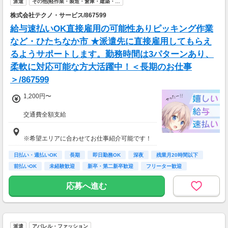
派遣
その他(軽作業・製造・倉庫・建築・…
務、
株式会社テクノ・サービス/867599
70歳以降では低負荷業務や季節により
相談の上短時間勤務をすることもあるため
給与速払いOK直接雇用の可能性ありピッキング作業
給与が上記になる場合がございます。
など・ひたちなか市 ★派遣先に直接雇用してもらえ
るようサポートします。勤務時間は3パターンあり、
＜月収例＞
月収26万円可能
柔軟に対応可能な方大活躍中！＜長期のお仕事
（日給1万3,000円××月20日勤務）
＞/867599
1,200円〜
交通費全額支給
速払い制度有
※希望エリアに合わせてお仕事紹介可能です！
日払い・週払いOK
長期
即日勤務OK
深夜
残業月20時間以下
前払いOK
未経験歓迎
新卒・第二新卒歓迎
フリーター歓迎
応募へ進む
派遣
アパレル・ファッション