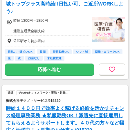
城トップクラス高時給!!日払い可、ご近所WORKしよ
う♪
時給 1300円～1850円
通勤交通費全額支給
佐和駅から徒歩圏内
【週３で…】
・月収207,200円(時給1,850円×8時間×14日)
【週５で…】
日払い・週払いOK
長期
即日勤務OK
シフト制
副業・ＷワークOK
・月収325,600円(時給1,850円×8時間×22日)
昼
夜
残業なし
未経験歓迎
応募へ進む
派遣
その他(オフィスワーク・事務・営業…
株式会社テクノ・サービス/915220
時給１４００円で効率よく稼げる経験を活かすチャン
ス経理事務業務 ★私服勤務OK！派遣先に直接雇用し
てもらえるようサポートします。４０代の方々など幅