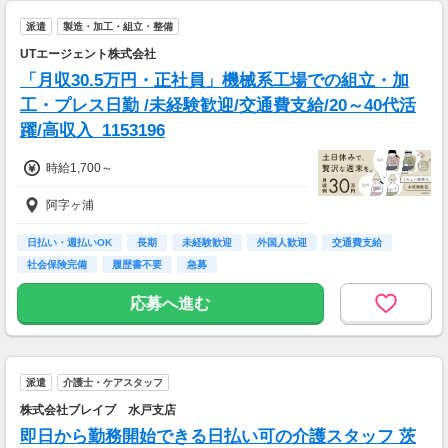
派遣
製造・加工・組立・整備
UTエージェント株式会社
「月収30.5万円・正社員」機械系工場での組立・加
工・プレス日勤 /未経験歓迎/交通費支給/20～40代活
躍/高収入_1153196
時給1,700～
阿字ヶ浦
日払い・週払いOK
長期
未経験歓迎
外国人歓迎
交通費支給
社会保険完備
履歴書不要
急募
応募へ進む
派遣
介護士・ケアスタッフ
株式会社ブレイブ 水戸支店
即日から勤務開始できる日払い可の介護スタッフ 茨