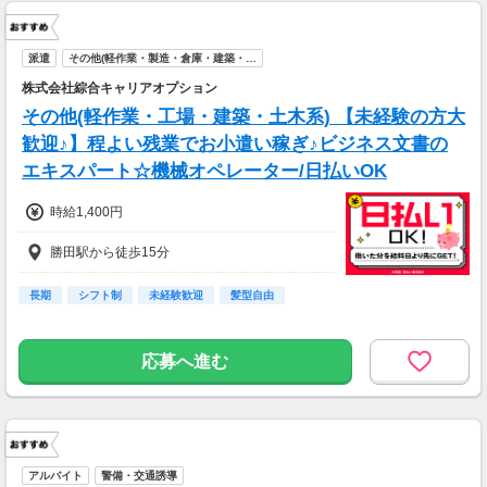
派遣
その他(軽作業・製造・倉庫・建築・…
株式会社綜合キャリアオプション
その他(軽作業・工場・建築・土木系) 【未経験の方大
歓迎♪】程よい残業でお小遣い稼ぎ♪ビジネス文書の
エキスパート☆機械オペレーター/日払いOK
時給1,400円
勝田駅から徒歩15分
長期
シフト制
未経験歓迎
髪型自由
応募へ進む
アルバイト
警備・交通誘導