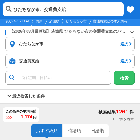
2026年8月10日
更新
tog
ひたちなか市、交通費支給
関東
履歴
保存
メニュー
nav
ギガバイトTOP
関東
茨城県
ひたちなか市
交通費支給の求人情報
【2026年08月最新版】茨城県 ひたちなか市の交通費支給のバイト・アルバイト・パートの求人募集情報
ひたちなか市
選択
交通費支給
選択
検索
最近検索した条件
1261
この条件の平均時給
検索結果
件
1,174
円
1~17件を表示
おすすめ順
時給順
日給順