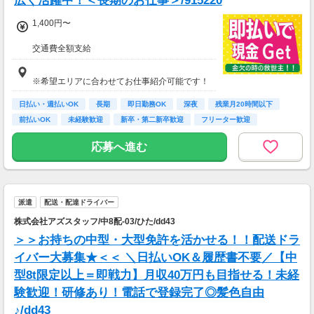
広く活躍中！＜長期のお仕事＞/915220
1,400円〜
交通費全額支給
即払い制度有
※希望エリアに合わせてお仕事紹介可能です！
日払い・週払いOK
長期
即日勤務OK
深夜
残業月20時間以下
前払いOK
未経験歓迎
新卒・第二新卒歓迎
フリーター歓迎
応募へ進む
派遣
配送・配達ドライバー
株式会社アズスタッフ/中8配-03/ひた/dd43
＞＞お持ちの中型・大型免許を活かせる！！配送ドラ
イバー大募集★＜＜ ＼日払いOK＆履歴書不要／【中
型8t限定以上＝即戦力】月収40万円も目指せる！未経
験歓迎！研修あり！電話で登録完了◎髪色自由
♪/dd43