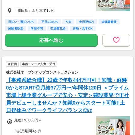
「勝田駅」より車で15分
時給：1,700円～2,125円
・通勤手当あり
日払い・週払いOK
平日のみOK
夕方
土日祝休み
未経験歓迎
・残業代別途全額支給
経験者歓迎
学歴不問
交通費支給
体験・見学OK
・週払いOK
応募へ進む
正社員
事務・データ入力・受付
株式会社オープンアップコンストラクション
【事務系総合職】22歳で年収444万円可！知識・経験
0からSTART◎月給37万円〜/年間休120日 ＜プライム
市場上場企業グループで安心・安定＞建設業界で正社
員デビューしませんか？知識0からスタート可能!!土
日祝休みでワークライフバランス◎/z
月給370,000円～
※試用期間3ヶ月