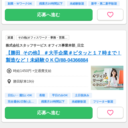
副業・ＷワークOK
残業月20時間以下
未経験歓迎
新卒・第二新卒歓迎
7：00～19：00で1日4ｈ～、週3～5日(週20h
フリーター歓迎
以上)
応募へ進む
★シフト例：9-18時、7-11時、8-12時、9-16時
など
★平日のみ/午前/夕方/扶養内/パート/フル/短時
間など相談OK！
★短期2ヶ月～長期歓迎！
派遣
その他(オフィスワーク・事務・営業…
株式会社スタッフサービス オフィス事業本部_日立
【勝田_その他】 ＃大手企業＃ピタッと１７時まで！
製造など！未経験ＯＫ◎/88-04366884
時給1450円 +交通費支給
勝田駅車19分
日払い・週払いOK
長期
平日のみOK
土日祝休み
完全週休2日制 (土…
残業月10時間以下
未経験歓迎
フリーター歓迎
高校卒業以上
応募へ進む