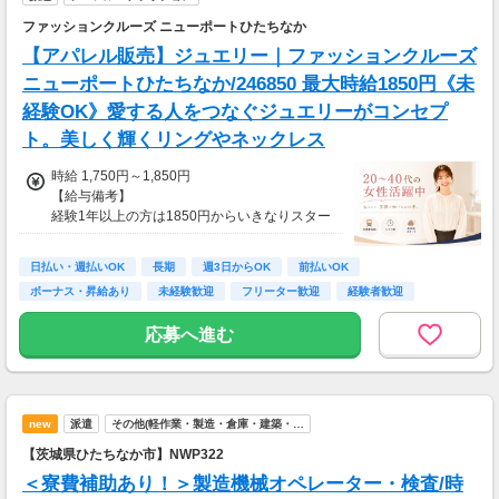
ファッションクルーズ ニューポートひたちなか
【アパレル販売】ジュエリー｜ファッションクルーズ
ニューポートひたちなか/246850 最大時給1850円《未
経験OK》愛する人をつなぐジュエリーがコンセプ
ト。美しく輝くリングやネックレス
時給 1,750円～1,850円
【給与備考】
経験1年以上の方は1850円からいきなりスター
ト！経験1年未満の方も就業1年後には必ず185
0円に昇給します！
日払い・週払いOK
長期
週3日からOK
前払いOK
◆月収例
ボーナス・昇給あり
未経験歓迎
フリーター歓迎
経験者歓迎
29万4千円～31万円＋残業手当
女性活躍中
応募へ進む
【前払い制度あり】
6割のスタッフが利用中！働いた給料の一部を
最短即時支払い。
利用料・振込手数料はすべて無料。
new
派遣
その他(軽作業・製造・倉庫・建築・…
【茨城県ひたちなか市】NWP322
＜寮費補助あり！＞製造機械オペレーター・検査/時