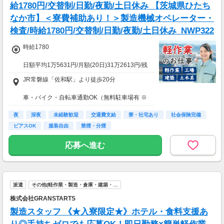
給1780円/交替制/日勤/夜勤/土日休み 【茨城県ひたち
なか市】＜寮費補助あり！＞製造機械オペレーター・
検査/時給1780円/交替制/日勤/夜勤/土日休み_NWP322
時給1780
日額平均1万5631円/月額(20日)31万2613円/残
込(20h)35万7113円
JR常磐線「佐和駅」より徒歩20分
★応募資格★
車・バイク・自転車通勤OK（無料駐車場有 ※
※18歳以上
敷地外徒歩7分）
※学生は応募不可（卒業見込みで、社会人予定
夜
深夜
未経験歓迎
交通費支給
寮・社宅あり
社会保険完備
の方は卒業後に派遣登録が可能です。）
ピアスOK
服装自由
禁煙・分煙
応募へ進む
派遣
その他(軽作業・製造・倉庫・建築・…
株式会社GRANSTARTS
製造スタッフ 《★入寮限定★》ホテル・食料支援あ