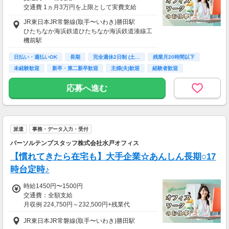
交通費 1ヵ月3万円を上限として実費支給
JR東日本JR常磐線(取手〜いわき)勝田駅
月収例 24万9375円 時給1500円×実働7h45m×
ひたちなか海浜鉄道ひたちなか海浜鉄道湊線工
週5日×4週+残業10h
機前駅
※月収例を保証するものではありません。
※給与即受取りサービス利用可（利用条件有）
日払い・週払いOK
長期
完全週休2日制 (土…
残業月20時間以下
未経験歓迎
新卒・第二新卒歓迎
主婦(夫)歓迎
経験者歓迎
ha_rs_001
ＰＣスキル不要
応募へ進む
派遣
事務・データ入力・受付
パーソルテンプスタッフ株式会社水戸オフィス
【慣れてきたら在宅も】大手企業☆あんしん長期○17
時台定時♪
時給1450円〜1500円
交通費：全額支給
月収例 224,750円～232,500円+残業代
JR東日本JR常磐線(取手〜いわき)勝田駅