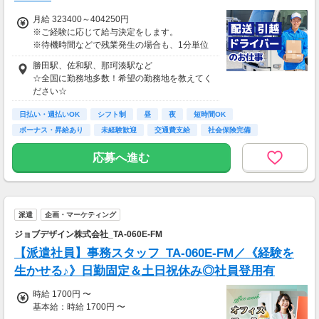
月給 323400～404250円
※ご経験に応じて給与決定をします。
※待機時間などで残業発生の場合も、1分単位
で残業代をお支払いします！
勝田駅、佐和駅、那珂湊駅など
※研修・研修時給については面談時にお伝えし
☆全国に勤務地多数！希望の勤務地を教えてく
ます
ださい☆
＊交通費一部支給（案件による）
日払い・週払いOK
シフト制
昼
夜
短時間OK
ボーナス・昇給あり
未経験歓迎
交通費支給
社会保険完備
応募へ進む
派遣
企画・マーケティング
ジョブデザイン株式会社_TA-060E-FM
【派遣社員】事務スタッフ_TA-060E-FM／《経験を
生かせる♪》日勤固定＆土日祝休み◎社員登用有
時給 1700円 〜
基本給：時給 1700円 〜