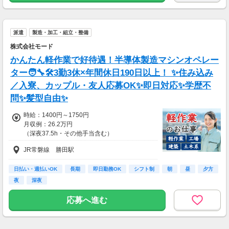
派遣
製造・加工・組立・整備
株式会社モード
かんたん軽作業で好待遇！半導体製造マシンオペレー
ター🧑‍🔧🛠️3勤3休×年間休日190日以上！ ✨住み込み
／入寮、カップル・友人応募OK✨即日対応✨学歴不
問✨髪型自由✨
時給：1400円～1750円
月収例：26.2万円
（深夜37.5h・その他手当含む）
JR常磐線 勝田駅
日払い・週払いOK
長期
即日勤務OK
シフト制
朝
昼
夕方
夜
深夜
応募へ進む