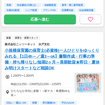
長期
完全週休2日制 (土…
未経験歓迎
新卒・第二新卒歓迎
主婦(夫)歓迎
シニア歓迎
ブランクOK
交通費支給
社会保険完備
応募へ進む
派遣
保育士・保育スタッフ
株式会社ニッソーネット 水戸支社
小規模保育園の保育士(必資格)一人ひとりをゆっくり
みれる 【1日4h～／週3～ok】書類作成・行事の準
備・持ち帰りなし/短期2ヶ月～長期歓迎★即日・夏休
み明けスタートなど相談OK
1,200円〜1,300円
時給(1)1250～1300円(2)1200～1250円
(1)週40ｈ以上
ひたちなか市内に多数！＜駅チカ・車通勤okも
(2)週40ｈ未満
有＞
【月収例】
228800円（時給1300円×8h×22日)
日払い・週払いOK
長期
即日勤務OK
平日のみOK