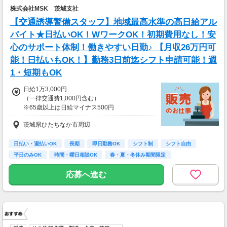
株式会社MSK 茨城支社
【交通誘導警備スタッフ】地域最高水準の高日給アル
バイト★日払いOK！WワークOK！初期費用なし！安
心のサポート体制！働きやすい日勤♪ 【月収26万円可
能！日払いもOK！】勤務3日前迄シフト申請可能！週
1・短期もOK
日給1万3,000円
（一律交通費1,000円含む）
※65歳以上は日給マイナス500円
※70歳以上は日給マイナス2,000円
茨城県ひたちなか市周辺
---
■交通誘導2級以上の資格をお持ちの方は
日払い・週払いOK
長期
即日勤務OK
シフト制
シフト自由
日給1万3,000円
平日のみOK
時間・曜日相談OK
春・夏・冬休み期間限定
（一律交通費1,000円含む）
副業・ＷワークOK
※65歳以上は日給マイナス500円
応募へ進む
※70歳以上は日給マイナス1,000円
★交通誘導2級（以上）として従事した場合
1勤務につき1000円支給！！
---
■65歳～69歳迄では他の年代と同じ現場でも
安全面・体力面の考慮により比較的低負荷の業