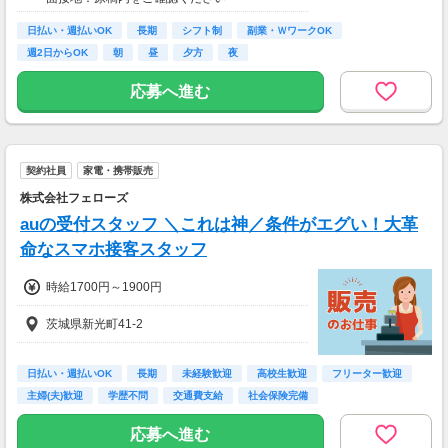
日勤／日給12,500円～13,500円
夜勤／日給14,500円～15,500円
日払い・週払いOK
長期
シフト制
副業・ＷワークOK
週2日からOK
朝
昼
夕方
夜
＜サンエス警備保障特別給付金＞
交通誘導2級または指導教育責任者の資格をお
応募へ進む
持ちの方には100,000円支給！
※30勤務で30,000円、更に30勤務で70,000円
※規定あり
＜日払いOK（規定あり）＞
契約社員
家電・携帯販売
24時間ATMからお金をおろせるサービス使用！
株式会社フェローズ
仕事が終わってから給料をもらいに行く手間は
不要♪
auの受付スタッフ ＼これは神／条件がエグい！大革
命なスマホ接客スタッフ
時給1700円～1900円
茨城県新光町41-2
日払い・週払いOK
長期
未経験歓迎
高校生歓迎
フリーター歓迎
主婦(夫)歓迎
学歴不問
交通費支給
社会保険完備
応募へ進む