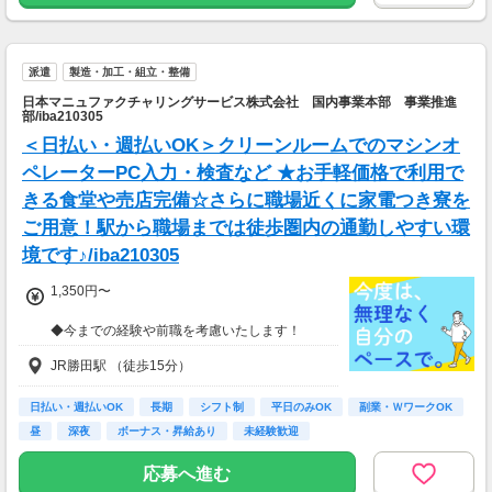
派遣
製造・加工・組立・整備
日本マニュファクチャリングサービス株式会社 国内事業本部 事業推進
部/iba210305
＜日払い・週払いOK＞クリーンルームでのマシンオ
ペレーターPC入力・検査など ★お手軽価格で利用で
きる食堂や売店完備☆さらに職場近くに家電つき寮を
ご用意！駅から職場までは徒歩圏内の通勤しやすい環
境です♪/iba210305
1,350円〜
◆今までの経験や前職を考慮いたします！
JR勝田駅 （徒歩15分）
日払い・週払いOK
長期
シフト制
平日のみOK
副業・ＷワークOK
昼
深夜
ボーナス・昇給あり
未経験歓迎
応募へ進む