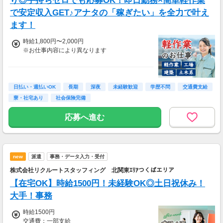
り◎手持ちゼロでも応募OK！即日勤務×簡単軽作業
で安定収入GET♪アナタの「稼ぎたい」を全力で叶え
ます！
時給1,800円〜2,000円
※お仕事内容により異なります
＼最大時給2,000円も可能！／
＜各種手当＞
日払い・週払いOK
長期
深夜
未経験歓迎
学歴不問
交通費支給
・深夜手当：時給2,000円〜
寮・社宅あり
社会保険完備
・残業手当：時給2,000円〜
・休日出勤手当：時給2,160円〜
応募へ進む
＜月収例＞
月収34万円以上可能
（時給1,850円×1日8時間×月21日勤務＋各種手
new
派遣
事務・データ入力・受付
当）
株式会社リクルートスタッフィング 北関東ｴﾘｱつくばエリア
【在宅OK】時給1500円！未経験OK◎土日祝休み！
大手！事務
時給1500円
交通費：一部支給