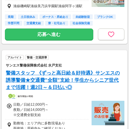
待遇に変わりありません。
湊線磯崎駅湊線美乃浜学園駅湊線阿字ヶ浦駅
▽月給額に下記の一律手当含む
■エリア職種手当／1万2,000円～3万円
長期
土日祝休み
ボーナス・昇給あり
未経験歓迎
ブランクOK
■稼働手当／1万円
学歴不問
交通費支給
寮・社宅あり
社会保険完備
▽その他手当
応募へ進む
■残業手当(超過分)
■引越手当／3万円（支給条件あり）
■資格手当（20種類の資格に対して支給）※最
大4万円／月 支給
アルバイト
警備・交通誘導
＜年収例＞
サンエス警備保障株式会社 水戸支社
年収444万円／22歳／入社1年目
警備スタッフ 《ずっと高日給＆好待遇》サンエスの
年収520万円／28歳／入社3年目
年収600万円／32歳／入社5年目
誘導警備★交通費”全額”支給！学生からシニア世代
年収790万円／36歳／入社9年目
まで活躍！週2日～＆日払い◎
日勤／日給12,000円～
夜勤／日給14,000円～
※交通費全額支給
勤務地：エリア内に多数現場あり
▽交通誘導警備業務2級をお持ちの方
面接地：原稿内をご確認ください