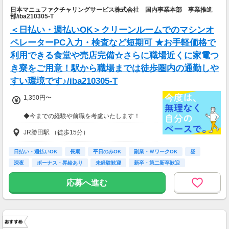
■月報酬：約211,000円
日本マニュファクチャリングサービス株式会社 国内事業本部 事業推進
■配達日数：24日
部/iba210305-T
■平均配送件数：15件/日
＜日払い・週払いOK＞クリーンルームでのマシンオ
■使用車両：軽貨物
ペレーターPC入力・検査など短期可 ★お手軽価格で
週末のみ・夜間のみでもOK！スキマ時間を活か
利用できる食堂や売店完備☆さらに職場近くに家電つ
して配達が可能！
き寮をご用意！駅から職場までは徒歩圏内の通勤しや
もちろんガッツリ働きたい方も大歓迎です♪
あなたのライフスタイルに合わせて配達できま
すい環境です♪/iba210305-T
す！
1,350円〜
※上記は2026年6月の茨城県の実績例です。あ
くまで例であり、報酬を保証するものではあり
◆今までの経験や前職を考慮いたします！
ません。
※報酬はエリア・時間・注文状況等により異な
JR勝田駅 （徒歩15分）
ります。
日払い・週払いOK
長期
平日のみOK
副業・ＷワークOK
昼
深夜
ボーナス・昇給あり
未経験歓迎
新卒・第二新卒歓迎
応募へ進む