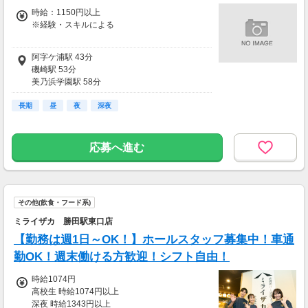
時給：1150円以上
※経験・スキルによる
時給1150円以上
阿字ケ浦駅 43分
磯崎駅 53分
土日祝＋100円
美乃浜学園駅 58分
佐和駅 60分
長期
中根駅 61分
昼
夜
深夜
応募へ進む
その他(飲食・フード系)
ミライザカ 勝田駅東口店
【勤務は週1日～OK！】ホールスタッフ募集中！車通
勤OK！週末働ける方歓迎！シフト自由！
時給1074円
高校生 時給1074円以上
深夜 時給1343円以上