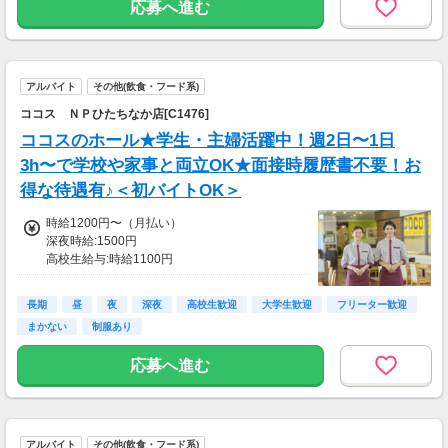
応募へ進む
アルバイト
その他(飲食・フード系)
ココス ＮＰひたちなか店[C1476]
ココスのホール★学生・主婦活躍中！週2日〜1日
3h〜で学校や家事と両立OK★面接時履歴書不要！お
得な待遇有♪＜初バイトOK＞
時給1200円〜（月払い）
深夜時給:1500円
高校生給与:時給1100円
土日祝：時給150円UP
■交通費
長期
昼
夜
深夜
高校生歓迎
大学生歓迎
フリーター歓迎
交通費一部支給
まかない
制服あり
応募へ進む
アルバイト
その他(飲食・フード系)