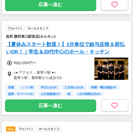
( 所要時間 ) 約20分
応募へ進む
/// スマイルあおぞらバス ///
勝田中央コース
アルバイト
ホールスタッフ
( 乗り場 ) 勝田駅東口バスターミナル 1番のりば 発、「勝田中央コー
ス」行きバス
魚民 勝田東口駅前店(ホルモン)
( バス停 ) 「ジョイフル本田・ファッションクルーズ」下車すぐ
【夏休みスタート歓迎！】1分単位で給与反映＆前払
( 所要時間 ) 約45分
いOK！｜学生＆20代中心のホール・キッチン
時給1080円〜
○● アクセス・最寄り駅 ●○
最寄り駅：勝田駅から徒歩3分
長期
シフト制
平日のみOK
土日祝のみOK
時間・曜日相談OK
副業・ＷワークOK
土日祝勤務OK
朝
1日4時間以内OK
応募へ進む
new
アルバイト
ホールスタッフ