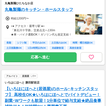
丸亀製麺ひたちなか店
丸亀製麺のキッチン・ホールスタッフ
時給1200円〜
○● アクセス・最寄り駅 ●○
「東石川十字路」交差点北へ130m
★車・バイク通勤OK！ガソリン代も規定支給！
★自転車通勤も可！（駐輪場料金は自己負担、
長期
店にある場合は利用可）
シフト制
平日のみOK
土日祝のみOK
時間・曜日相談OK
土日祝勤務OK
1日4時間以内OK
未経験歓迎
高校生歓迎
応募へ進む
アルバイト
居酒屋・バー
いろはにほへと 勝田駅前店
【いろはにほへと(居酒屋)のホール･キッチンスタッ
フ】 高校生OK★いろはにほへとでバイトデビュー！
副業･Wワークも歓迎！1分単位で給与支給★絶品食事