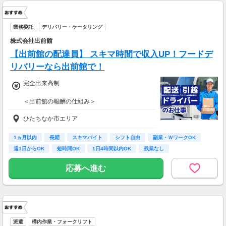
業務委託
デリバリー・ケータリング
株式会社出前館
【出前館の配達員】 スキマ時間で収入UP！フードデ
リバリーなら出前館で！
完全出来高制
＜出前館の報酬の仕組み＞
基本報酬 ＋ ブースト
ひたちなか市エリア
※ブーストとは配達距離、曜日や時間帯、天候
などを考慮して上乗せされる報酬の名称です。
1ヵ月以内
長期
スキマバイト
シフト自由
副業・ＷワークOK
【報酬例】
週1日からOK
短時間OK
1日4時間以内OK
残業なし
<空いた時間でサクッと稼ぎたいあなた
は・・・>
応募へ進む
■月報酬：約21,000円
■配達日数：7日
■平均配送件数：5件/日
■使用車両：自転車、バイク
＜ガッツリ稼ぎたいあなたは・・・＞
派遣
構内作業・フォークリフト