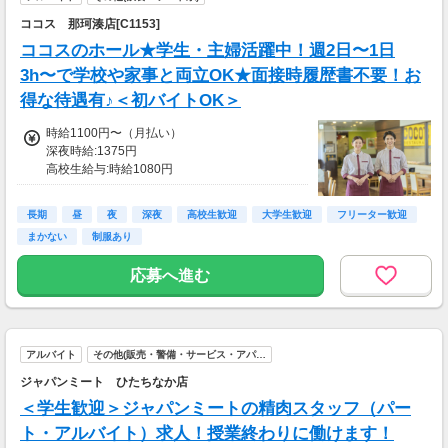
ココス 那珂湊店[C1153]
ココスのホール★学生・主婦活躍中！週2日〜1日
3h〜で学校や家事と両立OK★面接時履歴書不要！お
得な待遇有♪＜初バイトOK＞
時給1100円〜（月払い）
深夜時給:1375円
高校生給与:時給1080円
早朝手当(5:00〜8:00迄):時給200円UP
■交通費
長期
昼
夜
深夜
高校生歓迎
大学生歓迎
フリーター歓迎
交通費一部支給
まかない
制服あり
応募へ進む
アルバイト
その他(販売・警備・サービス・アパ…
ジャパンミート ひたちなか店
＜学生歓迎＞ジャパンミートの精肉スタッフ（パー
ト・アルバイト）求人！授業終わりに働けます！