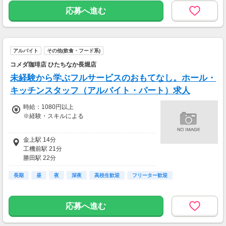
応募へ進む
アルバイト
その他(飲食・フード系)
コメダ珈琲店 ひたちなか長堀店
未経験から学ぶフルサービスのおもてなし。ホール・
キッチンスタッフ（アルバイト・パート）求人
時給：1080円以上
※経験・スキルによる
時給1080円以上
金上駅 14分
工機前駅 21分
勝田駅 22分
中根駅 37分
長期
東水戸駅 49分
昼
夜
深夜
高校生歓迎
フリーター歓迎
応募へ進む