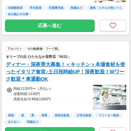
未経験歓迎
学生歓迎
交通費支給
制服あり
資格・スキルが身につく
体を動かす仕事
応募へ進む
アルバイト
その他(飲食・フード系)
オリーブの丘 ひたちなか笹野店「0632」
ディナー・深夜帯大募集！＜キッチン＞本場食材を使
ったイタリア食堂♪土日祝時給UP！深夜歓迎！Wワー
ク歓迎＊車通勤OK
時給1150円〜（月払い）
深夜時給:1438円
高校生給与:時給1080円
土日祝:時給100円UP、早朝（6〜8時迄）時給1
00円UP
■交通費
長期
昼
夜
深夜
高校生歓迎
大学生歓迎
フリーター歓迎
交通費一部支給
まかない
制服あり