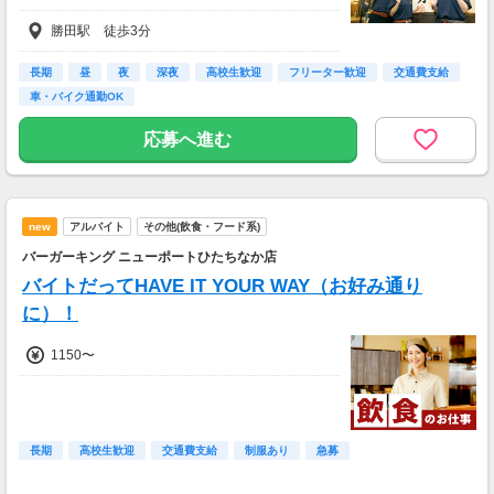
研修 時給1074円
勝田駅 徒歩3分
高校生研修 時給1074円
深夜研修 時給1343円
▼ガソリン代(規定内)支給
長期
昼
夜
深夜
高校生歓迎
フリーター歓迎
交通費支給
車・バイク通勤OK
※交通費規定支給
応募へ進む
new
アルバイト
その他(飲食・フード系)
バーガーキング ニューポートひたちなか店
バイトだってHAVE IT YOUR WAY（お好み通り
に）！
1150〜
長期
高校生歓迎
交通費支給
制服あり
急募