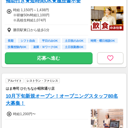
補助付き★短時間OK★履歴書不要
時給 1,150円～1,438円
※研修50h/時給1,100円
※高校生時給1,074円
※高校生研修同時給
勝田駅東口から徒歩1分
長期
シフト自由
平日のみOK
土日祝のみOK
時間・曜日相談OK
扶養控除内OK
副業・ＷワークOK
土日祝勤務OK
シフト1～2週間毎提出
応募へ進む
アルバイト
レストラン・ファミレス
はま寿司 ひたちなか昭和通り店
10月下旬新規オープン！オープニングスタッフ80名
大募集！
時給1,200円〜