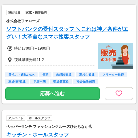
契約社員
家電・携帯販売
株式会社フェローズ
ソフトバンクの受付スタッフ ＼これは神／条件がエ
グい！大革命なスマホ接客スタッフ
時給1700円～1900円
茨城県新光町41-2
日払い・週払いOK
長期
未経験歓迎
高校生歓迎
フリーター歓迎
主婦(夫)歓迎
学歴不問
交通費支給
社会保険完備
応募へ進む
アルバイト
ホールスタッフ
ペッパーランチ ファッションクルーズひたちなか店
キッチン・ホールスタッフ