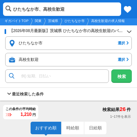
2026年8月10日
更新
tog
ひたちなか市、高校生歓迎
関東
履歴
保存
メニュー
nav
ギガバイトTOP
関東
茨城県
ひたちなか市
高校生歓迎の求人情報
【2026年08月最新版】茨城県 ひたちなか市の高校生歓迎のバイト・アルバイト・パートの求人募集情報
ひたちなか市
選択
高校生歓迎
選択
検索
最近検索した条件
26
この条件の平均時給
検索結果
件
1,210
円
1~17件を表示
おすすめ順
時給順
日給順