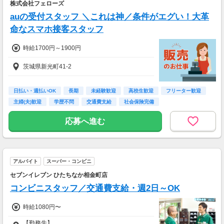
株式会社フェローズ
auの受付スタッフ ＼これは神／条件がエグい！大革
命なスマホ接客スタッフ
時給1700円～1900円
茨城県新光町41-2
日払い・週払いOK
長期
未経験歓迎
高校生歓迎
フリーター歓迎
主婦(夫)歓迎
学歴不問
交通費支給
社会保険完備
応募へ進む
アルバイト
スーパー・コンビニ
セブンイレブン ひたちなか相金町店
コンビニスタッフ／交通費支給・週2日～OK
時給1080円〜
【勤務先】