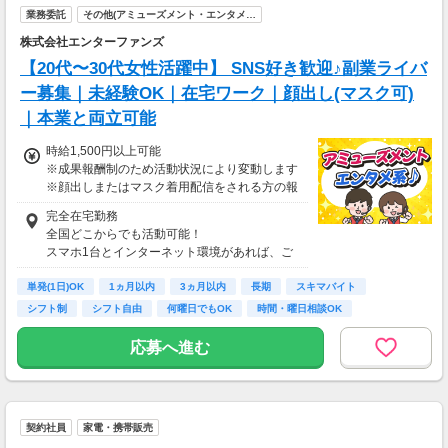
業務委託
その他(アミューズメント・エンタメ…
株式会社エンターファンズ
【20代〜30代女性活躍中】 SNS好き歓迎♪副業ライバ
ー募集｜未経験OK｜在宅ワーク｜顔出し(マスク可)
｜本業と両立可能
時給1,500円以上可能
※成果報酬制のため活動状況により変動します
※顔出しまたはマスク着用配信をされる方の報
酬基準となります
完全在宅勤務
【収入例】
全国どこからでも活動可能！
■事務職Aさん（週3日・月50時間程度）
スマホ1台とインターネット環境があれば、ご
月収8万円～15万円
自宅からスタートできます。
■営業職Bさん（週4日・月80時間程度）
単発(1日)OK
通勤時間ゼロだから、本業やプライベートとの
1ヵ月以内
3ヵ月以内
長期
スキマバイト
月収15万円～25万円
両立もラクラク♪
シフト制
シフト自由
何曜日でもOK
時間・曜日相談OK
■主婦Cさん（月100時間程度）
月収20万円以上
応募へ進む
現在活躍中のライバーの多くは会社員や主婦の
方。
本業や家庭と両立しながら副業として活動され
ています。
契約社員
家電・携帯販売