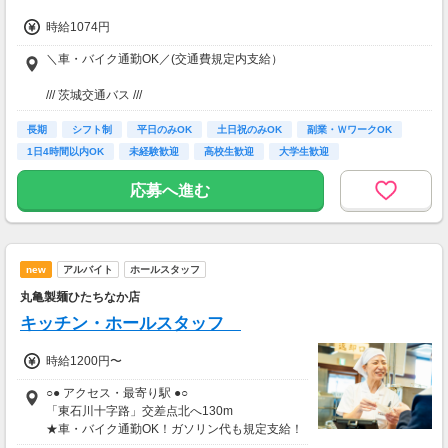
時給1074円
＼車・バイク通勤OK／(交通費規定内支給）
/// 茨城交通バス ///
( 乗り場 ) 勝田駅東口バスターミナル 2番のりば 発、「中央研修所・ひ
長期
たち海浜公園」行きバス
シフト制
平日のみOK
土日祝のみOK
副業・ＷワークOK
( バス停 ) 「ジョイフル本田西」下車すぐ
1日4時間以内OK
未経験歓迎
高校生歓迎
大学生歓迎
( 所要時間 ) 約20分
応募へ進む
new
アルバイト
ホールスタッフ
丸亀製麺ひたちなか店
キッチン・ホールスタッフ
時給1200円〜
○● アクセス・最寄り駅 ●○
「東石川十字路」交差点北へ130m
★車・バイク通勤OK！ガソリン代も規定支給！
★自転車通勤も可！（駐輪場料金は自己負担、