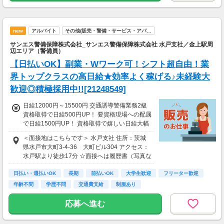
あり └合計60000円支給（特別給付金の支給者
は対象外） └交通誘導2級以上の資格を所持さ
れている方は新任研修免除（現任研修はあり/6
h）
new
アルバイト
その他(販売・警備・サービス・アパ…
サンエス警備保障株式会社_サンエス警備保障株式会社 水戸支社／金上駅周
辺エリア（警備員）
【日払いOK】副業・Wワーク可！シフト超自由！業
界トップクラスの高日給★効率よく稼げる♪未経験大
歓迎◎積極採用中!![21248549]
日給12000円～15500円 交通誘導警備業務2級
資格取得で日給500円UP！ 要資格現場への配属
で日給1500円UP！ 資格取得で嬉しい日給大幅
UP☆ ＜サンエス警備保障特別給付金＞ 交通誘
＜面接地はこちらです＞ 水戸支社 住所：茨城
導2級または指導教育責任者の資格をお持ちの
県水戸市大町3-4-36 大町ビル304 アクセス：
方には10万円を特別給付金としてプレゼント！
水戸駅より徒歩17分 ☆面接へは履歴書（写真な
※30勤務で3万円、60勤務で7万円 ※規定あり
しでOK）をご持参ください。
＜日払いOK（規定あり）＞ 24時間ATMからお
日払い・週払いOK
長期
前払いOK
大学生歓迎
フリーター歓迎
金をおろせる！ 仕事が終わってから給料をもら
年齢不問
学歴不問
交通費支給
制服あり
いに行く手間は不要♪ ＜研修あり＞ ・資格なし
未経験者：研修20H 26250円 ※規定あり ・経
応募へ進む
験1年以上（直近3年以内）：研修7H ※規定
あり └合計60000円支給（特別給付金の支給者
は対象外） └交通誘導2級以上の資格を所持さ