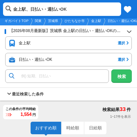
2026年8月10日
更新
tog
金上駅、日払い・週払いOK
関東
履歴
保存
メニュー
nav
ギガバイトTOP
関東
茨城県
ひたちなか市
金上駅
日払い・週払いOK
【2026年08月最新版】茨城県 金上駅の日払い・週払いOKのバイト・アルバイト・パートの求人募集情報
金上駅
選択
日払い・週払いOK
選択
検索
最近検索した条件
33
この条件の平均時給
検索結果
件
1,554
円
1~17件を表示
おすすめ順
時給順
日給順