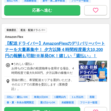
前払いOK
未経験歓迎
新卒・第二新卒歓迎
フリーター歓迎
応募へ進む
業務委託
配送・配達ドライバー
Amazon Flex
【配送ドライバー】AmazonFlexのデリバリーパート
ナーを大量募集中！ 夕方以降４時間程度最大10,200
円の報酬も可能!※単発OK！嬉しい「週払い」！
■うれしい週払い
お持ちの/ご自身の軽貨物車を使用する場合、４
時間程度で最大9,600円。夕方以降の稼働※だ
と４時間程度で最大10,200円の報酬が獲得可
登録の際に、希望配達エリアを選択いただき、
能！給与ではなく、委託業務に応じた報酬をお
そのエリアでの業務を委託します（業務委
支払いする業務委託のお仕事です。うれしい週
託）。
払い。
日払い・週払いOK
単発(1日)OK
1週間以内
1ヵ月以内
長期
※関東圏4-6月に１8時以降稼働した場合を想
春・夏・冬休み期間限定
週1日からOK
未経験歓迎
フリーター歓迎
定。地域により異なります
※報酬は規約にしたがい配達完了の15日後に支