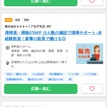
応募へ進む
払いますが、可能な場合は、より早く、週払い
で前週稼働分をお支払いします。
登録の際に、希望配達エリアを選択いただき、
そのエリアでの業務を委託します（業務委
new
派遣
清掃
託）。
株式会社ネオキャリア水戸支店_MIT
清掃員・掃除STAFF 少人数の施設で清掃サポート♪未
経験歓迎！家事の延長で働ける◎
有料老人ホーム
清掃員・掃除、施設内介護・看護、医療・介
護・福祉その他
時給1,500円
茨城県ひたちなか市L上記は勤務地の一例で
【経験・お持ちの資格によって異なります】
す。
■未経験の方（無資格）：時給1500円～
■未経験の方（有資格）：時給1500円～
日払い・週払いOK
3ヵ月以内
即日勤務OK
シフト制
シフト自由
■経験者（無資格）：時給1650円～
扶養控除内OK
週2日からOK
週4日からOK
朝
■経験者（有資格）：時給1650円～
■介護福祉士：時給1700円
応募へ進む