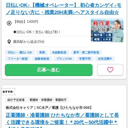
日払いOK♪【機械オペレーター】 初心者カンゲイ♪モ
ノ足りない方に・残業20H未満♪ヘアスタイル自由☆
【時給】1400円
◆日払いOK！支払い額は7割！
※規定・支払い条件有
勝田駅から徒歩15分
日払い・週払いOK
長期
未経験歓迎
新卒・第二新卒歓迎
フリーター歓迎
経験者歓迎
ブランクOK
学歴不問
女性活躍中
応募へ進む
紹介予定派遣
看護師・准看護師・看護助手
株式会社キャリア｜SC水戸／看護【ひたちなか市-008】
正看護師・准看護師 ひたちなか市／看護師として長
く活躍できる環境をご提案！＊20代～50代活躍中＊