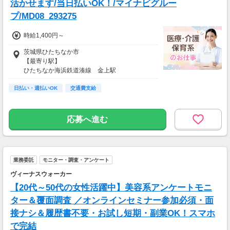
活かせます/当日払いOK！/マイナビグルー
プ/MD08_293275
時給1,400円～
茨城県ひたちなか市
【最寄り駅】
ひたちなか海浜鉄道湊線 金上駅
【アクセス】
日払い・週払いOK
ひたちなか海浜鉄道湊線 金上駅から徒歩4分
交通費支給
応募へ進む
業務委託
モニター・調査・アンケート
ヴィーナスウォーカー
【20代～50代の女性活躍中】美容系アンケートモニ
ター＆覆面調査 ／オンラインセミナー参加必須・面
接ナシ＆履歴書不要・お試し短期・副業OK！スマホ
で完結