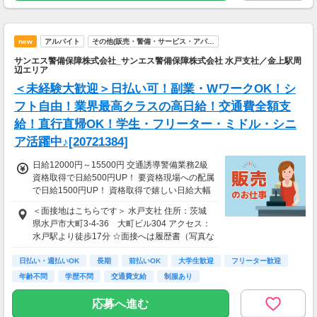
new
アルバイト
その他(販売・警備・サービス・アパ…
サンエス警備保障株式会社_サンエス警備保障株式会社 水戸支社／金上駅周
辺エリア
＜未経験大歓迎＞日払い可！副業・WワークOK！シ
フト自由！業界最高クラスの高日給！交通費全額支
給！直行直帰OK！学生・フリーター・ミドル・シニ
ア活躍中♪[20721384]
日給12000円～15500円 交通誘導警備業務2級
資格取得で日給500円UP！ 要資格現場への配属
で日給1500円UP！ 資格取得で嬉しい日給大幅
UP☆ ＜サンエス警備保障特別給付金＞ 交通誘
＜面接地はこちらです＞ 水戸支社 住所：茨城
導2級または指導教育責任者の資格をお持ちの
県水戸市大町3-4-36 大町ビル304 アクセス：
方には10万円を特別給付金としてプレゼント！
水戸駅より徒歩17分 ☆面接へは履歴書（写真な
※30勤務で3万円、60勤務で7万円 ※規定あり
しでOK）をご持参ください。
＜日払いOK（規定あり）＞ 24時間ATMからお
日払い・週払いOK
長期
前払いOK
大学生歓迎
フリーター歓迎
金をおろせる！ 仕事が終わってから給料をもら
年齢不問
学歴不問
交通費支給
制服あり
いに行く手間は不要♪ ＜研修あり＞ ・資格なし
未経験者：研修20H 26250円 ※規定あり ・経
応募へ進む
験1年以上（直近3年以内）：研修7H ※規定