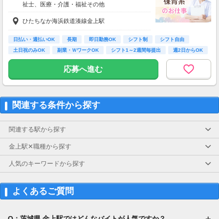
祉士、医療・介護・福祉その他
[派遣]時給1,650円～
ひたちなか海浜鉄道湊線金上駅
※スタート時給は経験/スキルを考慮して決定
■残業手当
日払い・週払いOK
長期
即日勤務OK
シフト制
シフト自由
■深夜手当
土日祝のみOK
副業・ＷワークOK
シフト1～2週間毎提出
週2日からOK
■研修制度
応募へ進む
■昇給
■日払い/週払い/月払いOK
…急な出費でも安心♪
※支給対象：稼働分
関連する条件から探す
＜友人紹介インセンティブ＞
■総労働時間/月×30円
関連する駅から探す
紹介されたご友人の就業が
続く限り半永久的に支給！
金上駅✕職種から探す
■就業時間176時間の場合
人気のキーワードから探す
3名紹介/毎月15,840円UP
7名紹介/毎月36,960円UP
よくあるご質問
【交通費】
全額支給
少し距離のある方も安心です
Q：茨城県 金上駅ではどんなバイトが人気ですか？