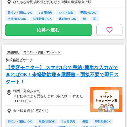
ひたちなか海浜鉄道ひたちなか海浜鉄道湊線金上駅
・案件数 ：10～20件
◆資格者の方、優遇あり
・所要時間：10～20分
お持ちの資格や、経験にあわせて待遇UP！
・謝礼金 ：500PT（1P＝1円）＋商品提供あ
日払い・週払いOK
3ヵ月以内
シフト自由
平日のみOK
り
土日祝のみOK
扶養控除内OK
週4日からOK
朝
昼
◆最短翌日の日払いOK
急な出費があっても安心◎
◆ 生活に役立つサービスの調査
応募へ進む
保険相談・クレカ発行など、サービス体験後に
◆別途、残業代支給（時給25％UP）
アンケートに回答するだけ！
高額謝礼も狙える人気ジャンルです。
◆別途、残業代支給（時給25％UP）
業務委託
モニター・調査・アンケート
・案件数 ：10～20件
※勤務施設や勤務条件により時給は変動いたします
・所要時間：1～2時間
株式会社ビサーチ
・謝礼 ：2,000～10,000PT（1P＝1円）
【美容モニター】 スマホ1台で完結♪簡単な入力がで
【交通費】
全額支給
きればOK！未経験歓迎★履歴書・面接不要で即日ス
★今だけ！お得なキャンペーン実施中★
電話セミナーに参加 & モニター応募完了で、A
タート！
mazonギフトカード2,000円分をプレゼント！
報酬／完全歩合制
※お仕事により異なります（収入例：1件あた
り1,500円～）
金上駅周辺 (在宅OK！)
・登録お祝い制度アリ★
最大11,500円GET（弊社規定による）
日払い・週払いOK
単発(1日)OK
3ヵ月以内
長期
即日勤務OK