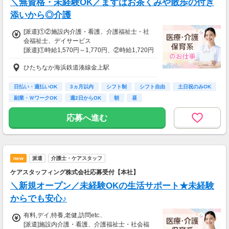
＼無資格・未経験OK／まずはお茶くみや散歩の付き
※未経験の方（無資格）：時給1500円で算出し
た場合となります。
添いから◎介護
[派遣]①②施設内介護・看護、介護福祉士・社
【交通費】
会福祉士、デイサービス
全額支給
[派遣]①時給1,570円～1,770円、②時給1,720円
※交通費全額支給（派遣先による）
～1,920円
※車通勤OK/規定あり
ひたちなか海浜鉄道湊線金上駅
【お持ちの資格や経験にあわせて待遇UP！】
◆初任者研修/実務者研修：時給1570円～
◆介護福祉士：時給1720円～
日払い・週払いOK
3ヵ月以内
シフト制
シフト自由
土日祝のみOK
副業・ＷワークOK
週2日からOK
朝
昼
◆最短翌日の日払いOK
急な出費があっても安心◎
応募へ進む
◆別途、残業代支給（時給25％UP）
※勤務施設や勤務条件により時給は変動いたし
ます
new
派遣
介護士・ケアスタッフ
【交通費】
全額支給
ケアスタッフィング株式会社応募受付【本社】
少し距離のある方も安心です
＼新規オープン／未経験OKの生活サポート★未経験
※家チカ・駅チカなど通勤が楽な職場もご紹介
できます
からでも安心♪
有料,デイ,特養,老健,訪問etc..
[派遣]施設内介護・看護、介護福祉士・社会福