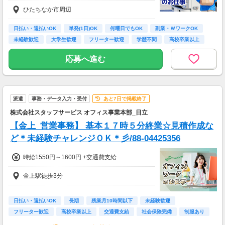
ひたちなか市周辺
日払い・週払いOK
単発(1日)OK
何曜日でもOK
副業・ＷワークOK
未経験歓迎
大学生歓迎
フリーター歓迎
学歴不問
高校卒業以上
応募へ進む
派遣
事務・データ入力・受付
あと7日で掲載終了
株式会社スタッフサービス オフィス事業本部_日立
【金上_営業事務】 基本１７時５分終業☆見積作成な
ど＊未経験チャレンジＯＫ＊彡/88-04425356
時給1550円～1600円 +交通費支給
金上駅徒歩3分
日払い・週払いOK
長期
残業月10時間以下
未経験歓迎
フリーター歓迎
高校卒業以上
交通費支給
社会保険完備
制服あり