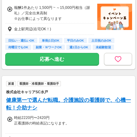
報酬1件あたり 1,500円 ~ ～15,000円相当（謝
礼）／完全出来高制
※お仕事によって異なります
※アンケート回答後、内容確認・承認を経て謝
金上駅周辺(在宅OK！)
礼をお支払いします
【お仕事の一例】
日払い・週払いOK
単発(1日)OK
平日のみOK
土日祝のみOK
◆ 美容サプリのお試しモニター
何曜日でもOK
副業・ＷワークOK
週1日からOK
未経験歓迎
話題の美容サプリをお得に体験し、リアルな感
大学生歓迎
想を送るだけ♪
応募へ進む
キレイになりながらポイントがもらえる、人気
のモニターです！
・案件数 ：20～30件
派遣
看護師・准看護師・看護助手
・所要時間：10～20分
・謝礼金 ：500PT（1P＝1円）＋商品提供あ
株式会社キャリアSC水戸
り
健康第一で選んだ転職。介護施設の看護師で、心機一
◆ コスメのお試しモニター
転！介助ナシ
スキンケア・ヘアケア商品を実際に使ってレビ
時給2220円〜2420円
ュー！
正看護師の時給表記になります。
美容好きにぴったりの、楽しみながらできるお
仕事です。
◆准看護師：時給2120円～