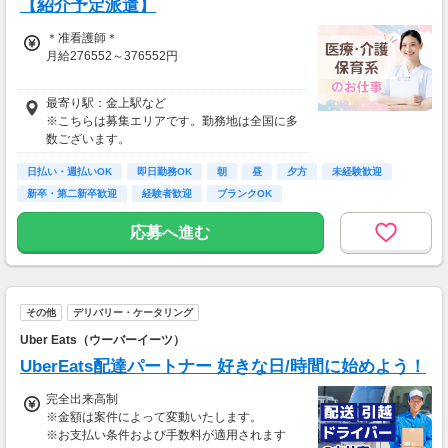
【紹介予定派遣】
＊准看護師＊
月給276552～376552円
＊正看護師＊
最寄り駅：金上駅など
月給291108～391108円
※こちらは募集エリアです。勤務地は全国に多
数ございます。
日払い・週払いOK
即日勤務OK
朝
昼
夕方
未経験歓迎
新卒・第二新卒歓迎
経験者歓迎
ブランクOK
応募へ進む
その他
デリバリー・ケータリング
Uber Eats（ウーバーイーツ）
UberEats配達パートナー 好きな日/時間に始めよう！
完全出来高制
※金額は案件によって変動いたします。
※お支払い条件および手数料が適用されます