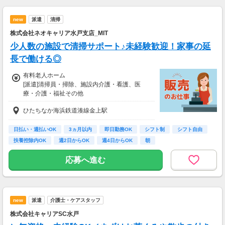
れている方は新任研修免除（現任研修はあり/6
h）
new
派遣
清掃
株式会社ネオキャリア水戸支店_MIT
少人数の施設で清掃サポート♪未経験歓迎！家事の延
長で働ける◎
有料老人ホーム
[派遣]清掃員・掃除、施設内介護・看護、医
療・介護・福祉その他
[派遣]時給1,500円
ひたちなか海浜鉄道湊線金上駅
【経験・お持ちの資格によって異なります】
■未経験の方（無資格）：時給1500円～
■未経験の方（有資格）：時給1500円～
日払い・週払いOK
3ヵ月以内
即日勤務OK
シフト制
シフト自由
■経験者（無資格）：時給1650円～
扶養控除内OK
週2日からOK
週4日からOK
朝
■経験者（有資格）：時給1650円～
■介護福祉士：時給1700円
応募へ進む
※22時～翌5時の就労は深夜時給適用
※お給料は最短で週払いOK！（規定有）
※残業代は別途全額支給
new
派遣
介護士・ケアスタッフ
【月給例】
株式会社キャリアSC水戸
月給264000円（月22日勤務・実働1日8h）