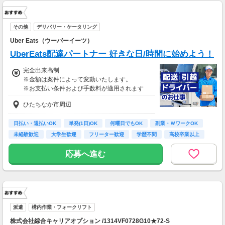
その他
デリバリー・ケータリング
Uber Eats（ウーバーイーツ）
UberEats配達パートナー 好きな日/時間に始めよう！
完全出来高制
※金額は案件によって変動いたします。
※お支払い条件および手数料が適用されます
ひたちなか市周辺
日払い・週払いOK
単発(1日)OK
何曜日でもOK
副業・ＷワークOK
未経験歓迎
大学生歓迎
フリーター歓迎
学歴不問
高校卒業以上
応募へ進む
派遣
構内作業・フォークリフト
株式会社綜合キャリアオプション /1314VF0728G10★72-S