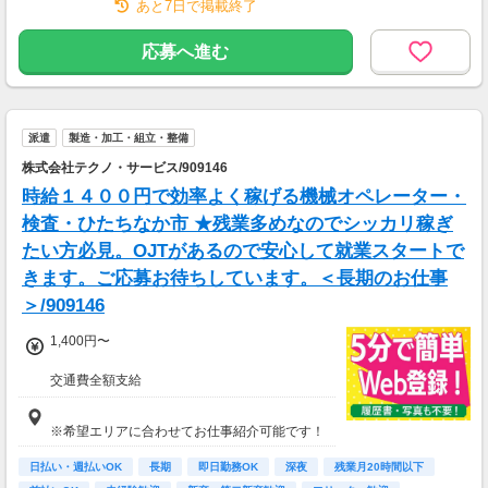
あと7日で掲載終了
応募へ進む
派遣
製造・加工・組立・整備
株式会社テクノ・サービス/909146
時給１４００円で効率よく稼げる機械オペレーター・
検査・ひたちなか市 ★残業多めなのでシッカリ稼ぎ
たい方必見。OJTがあるので安心して就業スタートで
きます。ご応募お待ちしています。＜長期のお仕事
＞/909146
1,400円〜
交通費全額支給
即払い制度有
※希望エリアに合わせてお仕事紹介可能です！
日払い・週払いOK
長期
即日勤務OK
深夜
残業月20時間以下