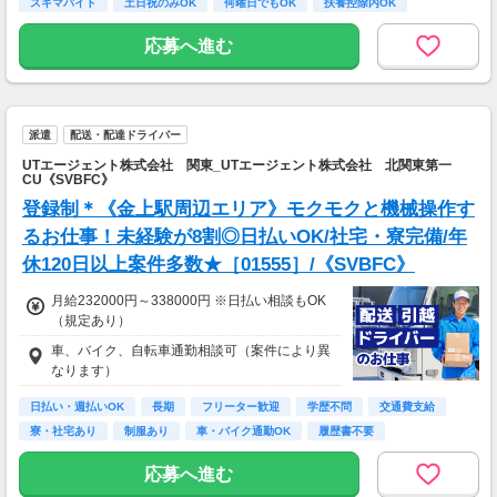
スキマバイト
土日祝のみOK
何曜日でもOK
扶養控除内OK
応募へ進む
派遣
配送・配達ドライバー
UTエージェント株式会社 関東_UTエージェント株式会社 北関東第一
CU《SVBFC》
登録制＊《金上駅周辺エリア》モクモクと機械操作す
るお仕事！未経験が8割◎日払いOK/社宅・寮完備/年
休120日以上案件多数★［01555］/《SVBFC》
月給232000円～338000円 ※日払い相談もOK
（規定あり）
車、バイク、自転車通勤相談可（案件により異
なります）
日払い・週払いOK
長期
フリーター歓迎
学歴不問
交通費支給
寮・社宅あり
制服あり
車・バイク通勤OK
履歴書不要
応募へ進む