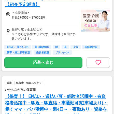
【紹介予定派遣】
＊准看護師＊
月給276552～376552円
＊正看護師＊
最寄り駅：金上駅など
月給291108～391108円
※こちらは募集エリアです。勤務地は全国に多
数ございます。
日払い・週払いOK
即日勤務OK
朝
昼
夕方
未経験歓迎
新卒・第二新卒歓迎
経験者歓迎
ブランクOK
応募へ進む
派遣
保育士・保育スタッフ
ひたちなか市の保育園
【保育士】 日払い・週払い可・経験者活躍中・有資
格者活躍中・駅近・駅直結・車通勤可(駐車場あり)・
働くママ・パパ活躍中・週4日～・夜勤あり・資格を