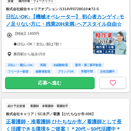
派遣
構内作業・フォークリフト
株式会社綜合キャリアオプション /1314VF0728G10★72-S
日払いOK♪【機械オペレーター】 初心者カンゲイ♪モ
ノ足りない方に・残業20H未満♪ヘアスタイル自由☆
【時給】1400円
◆日払いOK！支払い額は7割！
※規定・支払い条件有
勝田駅から徒歩15分
日払い・週払いOK
長期
未経験歓迎
新卒・第二新卒歓迎
フリーター歓迎
経験者歓迎
ブランクOK
学歴不問
女性活躍中
応募へ進む
紹介予定派遣
看護師・准看護師・看護助手
株式会社キャリア｜SC水戸／看護【ひたちなか市-008】
正看護師・准看護師 ひたちなか市／看護師として長
く活躍できる環境をご提案！＊20代～50代活躍中＊