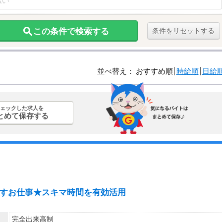
この条件で検索する
条件をリセットする
並べ替え：
おすすめ順
時給順
日給
ェックした求人を
とめて保存する
を動かすお仕事★スキマ時間を有効活用
完全出来高制