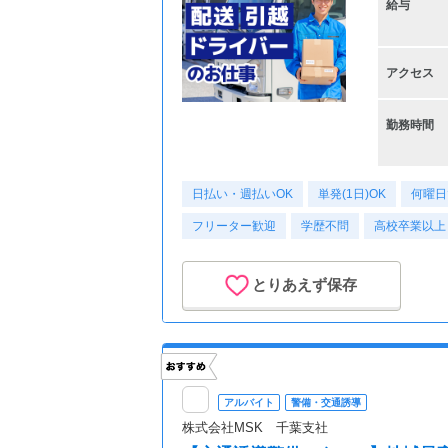
給与
アクセス
勤務時間
日払い・週払いOK
単発(1日)OK
何曜日
フリーター歓迎
学歴不問
高校卒業以上
とりあえず保存
アルバイト
警備・交通誘導
株式会社MSK 千葉支社