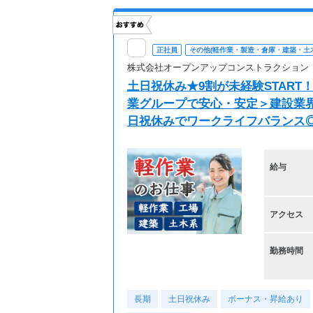
正社員
その他(軽作業・製造・倉庫・建築・土
株式会社オープンアップコンストラクション
土日祝休み★9割が未経験START
業グループで安心・安定＞建設業界
日祝休みでワークライフバランス◎
給与
アクセス
勤務時間
長期
土日祝休み
ボーナス・昇給あり