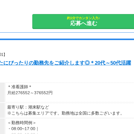
■大阪
【休日・休暇】
1ヵ月目：月給23.4万円～
★年間休日120日★
2～3ヶ月目:月給26.9万円～ ※固定残業代3.5万円～/20時間分含む
○年末年始休暇
約1分でカンタン入力♪
応募へ進む
○有給休暇
■名古屋
○産前後休暇
1ヵ月目：月給24.2万円～
○育児休暇
2～3ヶ月目:月給28.5万円～ ※固定残業代3.7万円～/20時間分含む
○介護休暇
○慶弔休暇 その他
■その他
01】
1ヵ月目：月給23.1万円～
※担当業務により月数回の土曜出勤あり
たにぴったりの勤務先をご紹介します◎＊20代～50代活躍
2～3ヶ月目:月給26.5万円～ ※固定残業代3.5万円～/20時間分含む
＊准看護師＊
月給276552～376552円
＊正看護師＊
最寄り駅：潮来駅など
月給291108～391108円
※こちらは募集エリアです。勤務地は全国に多数ございます。
＜勤務時間例＞
・08:00~17:00｜