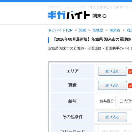
アルバイト・パート・バイト求人を探すなら【ギガバイト
関東
ギガバイトTOP
関東
茨城県
潮来市
看
【2026年08月最新版】茨城県 潮来市の看
茨城県 潮来市の看護師・准看護師・看護助手のバイ
エリア
絞り込む
職種
絞り込む
給与区分
給与
その他条件
絞り込む