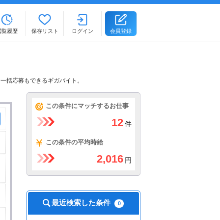
閲覧履歴
保存リスト
ログイン
会員登録
、一括応募もできるギガバイト。
この条件にマッチするお仕事
12
件
この条件の平均時給
2,016
円
最近検索した条件
0