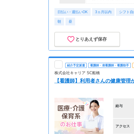
早番／07:00～16:00
お持ちの資格や、経験に
日勤／08:30～17:30
日払い・週払いOK
09:00～18:00
3ヵ月以内
シフト自
◆最短翌日の日払いOK
遅番／11:00～20:00
朝
昼
急な出費があっても安心
※休憩1時間
◆別途、残業代支給（時給
◆週3日～勤務OK
とりあえず保存
◆別途、残業代支給（時給
「日勤のみ」「土・日休
「残業なし」「家チカ・
※勤務施設や勤務条件に
「お休みが取りやすい職
紹介予定派遣
看護師・准看護師・看護助手
ご希望はキャリアの担当
【交通費】
事前に勤務先へお伝えい
株式会社キャリア SC船橋
全額支給
ご自身で交渉する必要は
【看護師】利用者さんの健康管理が
ご安心ください。
給与
アクセス