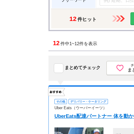
フリーワード
12
件ヒット
12
件中
1~12件を表示
チ
まとめてチェック
ま
その他
デリバリー・ケータリング
Uber Eats（ウーバーイーツ）
UberEats配達パートナー 体