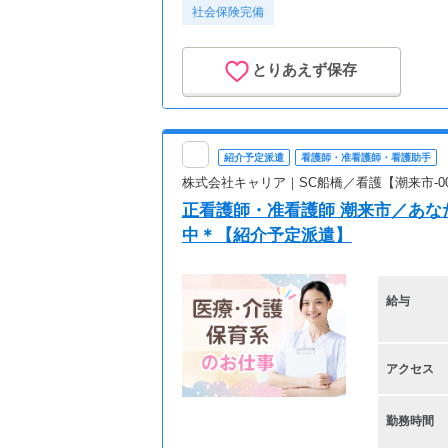
社会保険完備
とりあえず保存
紹介予定派遣
看護師・准看護師・看護助手
株式会社キャリア｜SC船橋／看護【潮来市-0
正看護師・准看護師 潮来市／あな
中＊【紹介予定派遣】
給与
アクセス
勤務時間