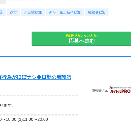
・09:00~18:00｜
・10:00~19:00｜
昼
・11:00~20:00｜など
夕方
未経験歓迎
新卒・第二新卒歓迎
経験者歓迎
ご希望の勤務時間をご相談ください◎
■契約期間：2ヶ月以上
約1分でカンタン入力♪
応募へ進む
■即日勤務OK！｜
療行為がほぼナシ◆日勤の看護師
情報提供元
ります。
円～
00〜18:00 (3)11:00〜20:00