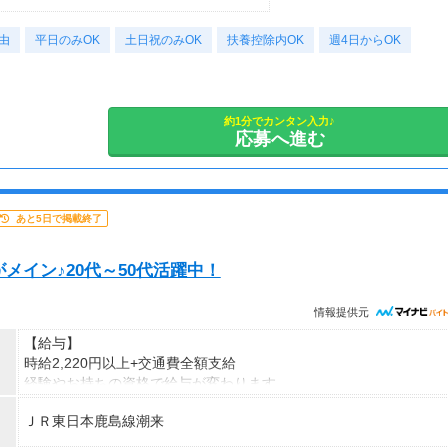
あわせて待遇UP！
由
平日のみOK
土日祝のみOK
扶養控除内OK
週4日からOK
◎
25％UP）
約1分でカンタン入力♪
応募へ進む
25％UP）
み」
駅チカ」
より時給は変動いたします
場」など
あと5日で掲載終了
者が
たします！
ございませんので
メイン♪20代～50代活躍中！
情報提供元
【給与】
時給2,220円以上+交通費全額支給
経験やお持ちの資格で給与が変わります。
ＪＲ東日本鹿島線潮来
【給与詳細】
＊准看護師／時給2,120円～