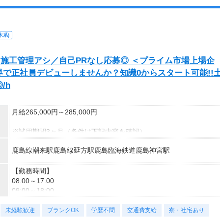
相談の上短時間勤務をすることもあるため
・長期歓迎
給与が上記になる場合がございます。
＜月収例＞
木系)
月収28万円可能
（日給1万4,000円×月20日勤務）
！施工管理アシ／自己PRなし応募◎ ＜プライム市場上場企
で正社員デビューしませんか？知識0からスタート可能!!
/h
月給265,000円～285,000円
※試用期間3ヶ月（条件は下記内容を確認）
※固定残業超過分は別途支給
鹿島線潮来駅鹿島線延方駅鹿島臨海鉄道鹿島神宮駅
▼1ヵ月目(給与が異なる/雇用形態は本採用時と同条件)
▼2～3ヵ月目（本採用時と同条件）
【勤務時間】
08:00～17:00
■東京
09:00～18:00
1ヵ月目:月給23.9万円～
未経験歓迎
2～3ヶ月目:月給28万円～ ※固定残業代3.7万円～/20時間分含む
※実働8時間／休憩1時間
ブランクOK
学歴不問
交通費支給
寮・社宅あり