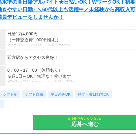
水準の高日給アルバイト★日払いOK！WワークOK！初期
きやすい日勤♪ ＼60代以上も活躍中／未経験から高収入可
備員デビューをしませんか！
日給1万4,000円
（一律交通費1,000円含む）
※65歳以上は日給マイナス500円
※70歳以上は日給マイナス2,000円
延方駅からアクセス良好！
---
■交通誘導2級以上の資格をお持ちの方は
8：00～17：00（休憩あり）
日給1万4,000円
※週1日～OK！無理なく働けます
（一律交通費1,000円含む）
■勤務”3日前まで”シフト申請が可能
※65歳以上は日給マイナス500円
⇒プライベートも時間も大切にできます
シフト制
※70歳以上は日給マイナス1,000円
～勤務日数のご相談もお気軽に！～
シフト自由
平日のみOK
時間・曜日相談OK
★交通誘導2級（以上）として従事した場合
K
1勤務につき1000円支給！！
＜様々な働き方が可能＞
---
・土日祝のみOK
■65歳～69歳迄では他の年代と同じ現場でも
・平日のみOK
約1分でカンタン入力♪
応募へ進む
安全面・体力面の考慮により比較的低負荷の業務、
・週1日からOK
70歳以降では低負荷業務や季節により
・短期歓迎