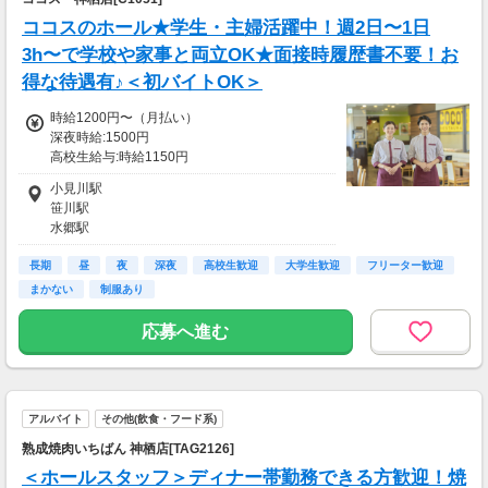
ココスのホール★学生・主婦活躍中！週2日〜1日
3h〜で学校や家事と両立OK★面接時履歴書不要！お
得な待遇有♪＜初バイトOK＞
時給1200円〜（月払い）
深夜時給:1500円
高校生給与:時給1150円
土日祝：時給100円UP、早朝手当(5:00〜8:00
小見川駅
迄):時給200円UP
笹川駅
■交通費
水郷駅
交通費一部支給
鹿島神宮駅
長期
延方駅
昼
夜
深夜
高校生歓迎
大学生歓迎
フリーター歓迎
まかない
制服あり
応募へ進む
アルバイト
その他(飲食・フード系)
熟成焼肉いちばん 神栖店[TAG2126]
＜ホールスタッフ＞ディナー帯勤務できる方歓迎！焼