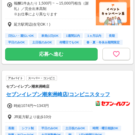
報酬1件あたり 1,500円 ~ ～15,000円相当（謝
（日給1万6,440円×月20日勤務）
礼）／完全出来高制
※お仕事により異なります
※アンケート回答後、内容確認・承認を経て謝
延方駅周辺(在宅OK！)
礼をお支払いします
【お仕事の一例】
日払い・週払いOK
単発(1日)OK
1週間以内
1ヵ月以内
長期
◆ サプリのお試しモニター
平日のみOK
土日祝のみOK
何曜日でもOK
春・夏・冬休み期間限定
大手健康食品メーカーのサプリメントを実際に
試していただくお仕事です。
応募へ進む
商品はご自宅に届くので、在宅で手軽に参加で
きます。
・案件数 ：10～20件
アルバイト
スーパー・コンビニ
・所要時間：10～20分
・謝礼金 ：1,500PT（1P＝1円）＋商品提供
セブンイレブン潮来洲崎店
あり
セブンイレブン潮来洲崎店/コンビニスタッフ
◆ クレジットカードの発行調査
時給1074円〜1343円
クレジットカードを発行し、発行スピードや手
続きのしやすさを調査していただきます。最短
JR延方駅より徒歩10分
5分で完了することもあり、高謝礼のため非常
に人気です。
長期
シフト制
平日のみOK
土日祝のみOK
時間・曜日相談OK
・案件数 ：10～20件
副業・ＷワークOK
土日祝勤務OK
朝
1日4時間以内OK