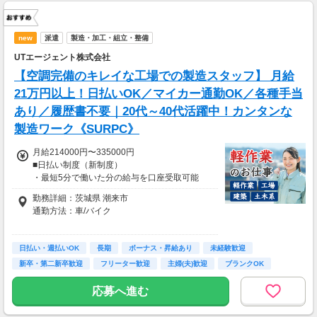
new
派遣
製造・加工・組立・整備
UTエージェント株式会社
【空調完備のキレイな工場での製造スタッフ】 月給
21万円以上！日払いOK／マイカー通勤OK／各種手当
あり／履歴書不要｜20代～40代活躍中！カンタンな
製造ワーク《SURPC》
月給214000円〜335000円
■日払い制度（新制度）
・最短5分で働いた分の給与を口座受取可能
・スマホからカンタン申請
勤務詳細：茨城県 潮来市
・1,000円単位で利用可能
通勤方法：車/バイク
※月収は勤務先・シフト・残業時間などにより
※構内の（無料）駐車場利用OK
変動します
日払い・週払いOK
※募集の勤務地は面接地の一例です。
長期
ボーナス・昇給あり
未経験歓迎
※各種手当あり（残業手当、休出手当、深夜勤
ご希望の地域や条件などを伺いながらあなた
新卒・第二新卒歓迎
フリーター歓迎
主婦(夫)歓迎
ブランクOK
務がある場合は深夜手当 など）
に合ったお仕事をご紹介します！
※昇給あり
学歴不問
応募へ進む
■交通費