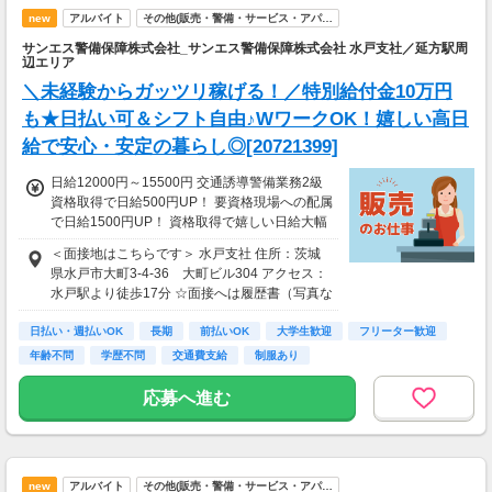
new
アルバイト
その他(販売・警備・サービス・アパ…
サンエス警備保障株式会社_サンエス警備保障株式会社 水戸支社／延方駅周
辺エリア
＼未経験からガッツリ稼げる！／特別給付金10万円
も★日払い可＆シフト自由♪WワークOK！嬉しい高日
給で安心・安定の暮らし◎[20721399]
日給12000円～15500円 交通誘導警備業務2級
資格取得で日給500円UP！ 要資格現場への配属
で日給1500円UP！ 資格取得で嬉しい日給大幅
UP☆ ＜サンエス警備保障特別給付金＞ 交通誘
＜面接地はこちらです＞ 水戸支社 住所：茨城
導2級または指導教育責任者の資格をお持ちの
県水戸市大町3-4-36 大町ビル304 アクセス：
方には10万円を特別給付金としてプレゼント！
水戸駅より徒歩17分 ☆面接へは履歴書（写真な
※30勤務で3万円、60勤務で7万円 ※規定あり
しでOK）をご持参ください。
＜日払いOK（規定あり）＞ 24時間ATMからお
日払い・週払いOK
長期
前払いOK
大学生歓迎
フリーター歓迎
金をおろせる！ 仕事が終わってから給料をもら
年齢不問
学歴不問
交通費支給
制服あり
いに行く手間は不要♪ ＜研修あり＞ ・資格なし
未経験者：研修20H 26250円 ※規定あり ・経
応募へ進む
験1年以上（直近3年以内）：研修7H ※規定
あり └合計60000円支給（特別給付金の支給者
は対象外） └交通誘導2級以上の資格を所持さ
れている方は新任研修免除（現任研修はあり/6
h）
new
アルバイト
その他(販売・警備・サービス・アパ…