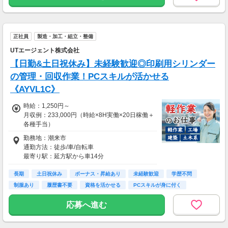
交通費一部支給
正社員
製造・加工・組立・整備
UTエージェント株式会社
【日勤&土日祝休み】未経験歓迎◎印刷用シリンダー
の管理・回収作業！PCスキルが活かせる
《AYVL1C》
時給：1,250円～
月収例：233,000円（時給×8H実働×20日稼働＋
各種手当）
勤務地：潮来市
通勤方法：徒歩/車/自転車
最寄り駅：延方駅から車14分
※構内の（無料）駐車場利用OK
長期
土日祝休み
ボーナス・昇給あり
未経験歓迎
学歴不問
制服あり
履歴書不要
資格を活かせる
PCスキルが身に付く
応募へ進む