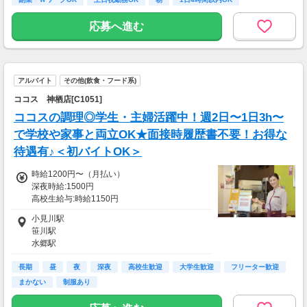
・所要時間：10～20分
・謝礼金 ：2,000～5,000PT
応募へ進む
◆ オンライン保険相談モニター
オンラインで保険相談を体験し、サービス内容
や担当者の対応をチェックしていただきます。
アルバイト
その他(飲食・フード系)
在宅で参加でき、謝礼も高めの案件です。
ココス 神栖店[C1051]
・案件数 ：10～20件
ココスの調理◎学生・主婦活躍中！週2日〜1日3h〜
・所要時間：1～2時間
・謝礼金 ：2,000～5,000PT
で学校や家事と両立OK★面接時履歴書不要！お得な
待遇有♪＜初バイトOK＞
★今だけ！お得なキャンペーン実施中★
電話セミナーに参加 ＆ モニター応募完了で、
時給1200円〜（月払い）
全員に1,000PTプレゼント！（1PT＝1円）
深夜時給:1500円
高校生給与:時給1150円
土日祝：時給100円UP、早朝手当(5:00〜8:00
小見川駅
迄):時給200円UP
笹川駅
■交通費
水郷駅
交通費一部支給
鹿島神宮駅
長期
延方駅
昼
夜
深夜
高校生歓迎
大学生歓迎
フリーター歓迎
まかない
制服あり