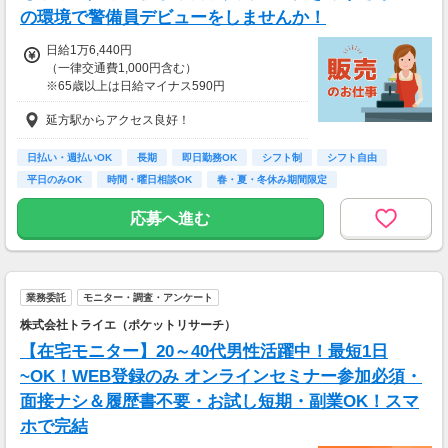
の環境で警備員デビューをしませんか！
日給1万6,440円
（一律交通費1,000円含む）
※65歳以上は日給マイナス590円
※70歳以上は日給マイナス2,370円
延方駅からアクセス良好！
---
■交通誘導2級以上の資格をお持ちの方は
日払い・週払いOK
長期
即日勤務OK
シフト制
シフト自由
日給1万6,440円
平日のみOK
時間・曜日相談OK
春・夏・冬休み期間限定
（一律交通費1,000円含む）
副業・ＷワークOK
※65歳以上は日給マイナス590円
応募へ進む
※70歳以上は日給マイナス1,190円
★交通誘導2級（以上）として従事した場合
1勤務につき1,000円支給！！
---
業務委託
モニター・調査・アンケート
■65歳～69歳迄では他の年代と同じ現場でも
安全面・体力面の考慮により比較的低負荷の業
株式会社トライエ（ポケットリサーチ）
務、
【在宅モニター】20～40代男性活躍中！最短1日
70歳以降では低負荷業務や季節により
相談の上短時間勤務をすることもあるため
~OK！WEB登録のみ オンラインセミナー参加必須・
給与が上記になる場合がございます。
面接ナシ＆履歴書不要・お試し短期・副業OK！スマ
ホで完結
＜月収例＞
月収32万8,800円可能