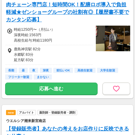
肉チェーン専門店！短時間OK！配膳ロボ導入で負担
軽減★ゼンショーグループの社割有◎【履歴書不要で
カンタン応募】
時給1250円〜（月払い）
深夜時給:1563円
高校生給与:時給1180円
■一般：時給1250円〜
鹿島神宮駅 82分
■22時以降：時給1563円〜
水郷駅 83分
■高校生(18歳未満)：時給1180円〜
延方駅 83分
早朝(5〜8時)手当：時給100円UP、土日祝：時
小見川駅 93分
給50円UP
長期
十二橋駅 102分
昼
夜
深夜
前払いOK
高校生歓迎
大学生歓迎
※頑張り次第で時給UPします！
フリーター歓迎
まかない
※交通費規定支給
応募へ進む
■交通費
交通費一部支給
new
アルバイト
薬剤師・登録販売者・調剤
ウエルシア潮来新宮南店
【登録販売者】あなたの考えをお店作りに反映できる