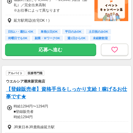
礼）／完全出来高制
※お仕事によって異なります
※アンケート回答後、内容確認・承認を経て謝
延方駅周辺(在宅OK！)
礼をお支払いします
【お仕事の一例】
日払い・週払いOK
単発(1日)OK
平日のみOK
土日祝のみOK
◆ 美容サプリのお試しモニター
何曜日でもOK
副業・ＷワークOK
週1日からOK
未経験歓迎
話題の美容サプリをお得に体験し、リアルな感
大学生歓迎
想を送るだけ♪
応募へ進む
キレイになりながらポイントがもらえる、人気
のモニターです！
・案件数 ：20～30件
アルバイト
医療専門職
・所要時間：10～20分
・謝礼金 ：500PT（1P＝1円）＋商品提供あ
ウエルシア潮来新宮南店
り
【登録販売者】資格手当をしっかり支給！稼げるお仕
◆ コスメのお試しモニター
事です★
スキンケア・ヘアケア商品を実際に使ってレビ
時給1294円〜1294円
ュー！
■登録販売者
美容好きにぴったりの、楽しみながらできるお
時給1294円
仕事です。
JR東日本JR鹿島線延方駅
【研修時給】
・案件数 ：10～20件