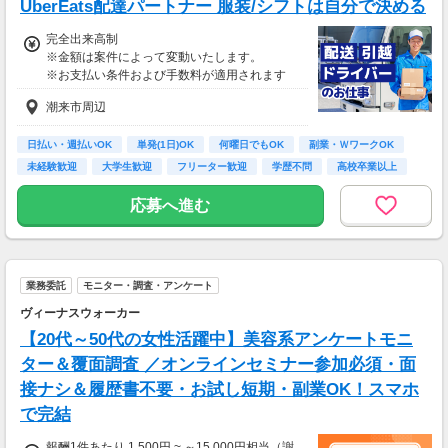
UberEats配達パートナー 服装/シフトは自分で決める
70歳以降では低負荷業務や季節により
相談の上短時間勤務をすることもあるため
完全出来高制
給与が上記になる場合がございます。
※金額は案件によって変動いたします。
※お支払い条件および手数料が適用されます
＜月収例＞
月収28万円可能
潮来市周辺
（日給1万4,000円×月20日勤務）
日払い・週払いOK
単発(1日)OK
何曜日でもOK
副業・ＷワークOK
未経験歓迎
大学生歓迎
フリーター歓迎
学歴不問
高校卒業以上
応募へ進む
業務委託
モニター・調査・アンケート
ヴィーナスウォーカー
【20代～50代の女性活躍中】美容系アンケートモニ
ター＆覆面調査 ／オンラインセミナー参加必須・面
接ナシ＆履歴書不要・お試し短期・副業OK！スマホ
で完結
報酬1件あたり 1,500円 ~ ～15,000円相当（謝