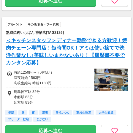
応募へ進む
アルバイト
その他(飲食・フード系)
熟成焼肉いちばん 神栖店[TAG2126]
＜キッチンスタッフ＞ディナー勤務できる方歓迎！焼
肉チェーン専門店！短時間OK！アミは使い捨てで洗
浄作業なし♪美味しいまかないあり！【履歴書不要で
カンタン応募】
時給1250円〜（月払い）
深夜時給:1563円
高校生給与:時給1180円
■一般：時給1250円〜
鹿島神宮駅 82分
■22時以降：時給1563円〜
水郷駅 83分
■高校生(18歳未満)：時給1180円〜
延方駅 83分
早朝(5〜8時)手当：時給100円UP、土日祝：時
小見川駅 93分
給50円UP
長期
十二橋駅 102分
昼
夜
深夜
前払いOK
高校生歓迎
大学生歓迎
※頑張り次第で時給UPします！
フリーター歓迎
まかない
※交通費規定支給
応募へ進む
■交通費