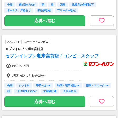
時給1234円
・所要時間：10～20分
・謝礼金 ：500PT（1P＝1円）＋商品提供あ
長期
週4日からOK
朝
昼
深夜
残業月20時間以下
昇格に応じて＋20～200円昇給あり
り
ボーナス・昇給あり
未経験歓迎
フリーター歓迎
（大学生は＋20円まで）
※高校生は対象外
◆ 生活に役立つサービスの調査
応募へ進む
保険相談・クレカ発行など、サービス体験後に
【交通費】
アンケートに回答するだけ！
一部支給
高額謝礼も狙える人気ジャンルです。
アルバイト
スーパー・コンビニ
・案件数 ：10～20件
・所要時間：1～2時間
セブンイレブン潮来宮前店
・謝礼 ：2,000～10,000PT（1P＝1円）
セブンイレブン潮来宮前店 / コンビニスタッフ
★今だけ！お得なキャンペーン実施中★
時給1074円
電話セミナーに参加 & モニター応募完了で、A
mazonギフトカード2,000円分をプレゼント！
JR延方駅より徒歩10分
長期
シフト制
平日のみOK
時間・曜日相談OK
副業・ＷワークOK
朝
1日4時間以内OK
未経験歓迎
大学生歓迎
応募へ進む