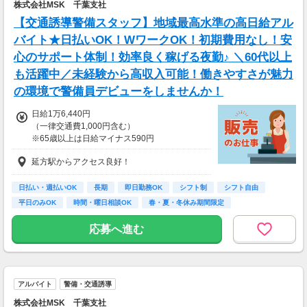
株式会社MSK 千葉支社
【交通誘導警備スタッフ】地域最高水準の高日給アル
バイト★日払いOK！WワークOK！初期費用なし！安
心のサポート体制！効率良く稼げる夜勤♪ ＼60代以上
も活躍中／未経験から高収入可能！働きやすさが魅力
の環境で警備員デビューをしませんか！
日給1万6,440円
（一律交通費1,000円含む）
※65歳以上は日給マイナス590円
※70歳以上は日給マイナス2,370円
延方駅からアクセス良好！
---
■交通誘導2級以上の資格をお持ちの方は
日払い・週払いOK
長期
即日勤務OK
シフト制
シフト自由
日給1万6,440円
平日のみOK
時間・曜日相談OK
春・夏・冬休み期間限定
（一律交通費1,000円含む）
副業・ＷワークOK
※65歳以上は日給マイナス590円
応募へ進む
※70歳以上は日給マイナス1,190円
★交通誘導2級（以上）として従事した場合
1勤務につき1,000円支給！！
---
アルバイト
警備・交通誘導
■65歳～69歳迄では他の年代と同じ現場でも
安全面・体力面の考慮により比較的低負荷の業
株式会社MSK 千葉支社