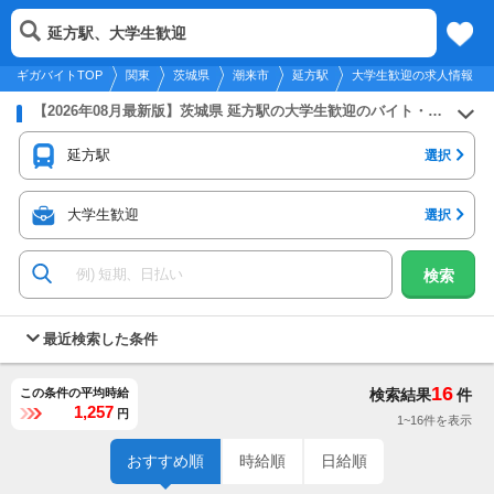
2026年8月9日
更新
tog
延方駅、大学生歓迎
関東
履歴
保存
メニュー
nav
ギガバイトTOP
関東
茨城県
潮来市
延方駅
大学生歓迎の求人情報
【2026年08月最新版】茨城県 延方駅の大学生歓迎のバイト・アルバイト・パートの求人募集情報
延方駅
選択
大学生歓迎
選択
検索
最近検索した条件
16
この条件の平均時給
検索結果
件
1,257
円
1~16件を表示
おすすめ順
時給順
日給順