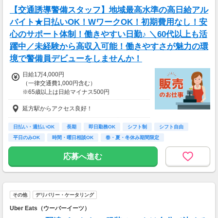
務、
【交通誘導警備スタッフ】地域最高水準の高日給アル
70歳以降では低負荷業務や季節により
相談の上短時間勤務をすることもあるため
バイト★日払いOK！WワークOK！初期費用なし！安
給与が上記になる場合がございます。
心のサポート体制！働きやすい日勤♪ ＼60代以上も活
躍中／未経験から高収入可能！働きやすさが魅力の環
＜月収例＞
月収32万8,800円可能
境で警備員デビューをしませんか！
（日給1万6,440円×月20日勤務）
日給1万4,000円
（一律交通費1,000円含む）
※65歳以上は日給マイナス500円
※70歳以上は日給マイナス2,000円
延方駅からアクセス良好！
---
■交通誘導2級以上の資格をお持ちの方は
日払い・週払いOK
長期
即日勤務OK
シフト制
シフト自由
日給1万4,000円
平日のみOK
時間・曜日相談OK
春・夏・冬休み期間限定
（一律交通費1,000円含む）
副業・ＷワークOK
※65歳以上は日給マイナス500円
応募へ進む
※70歳以上は日給マイナス1,000円
★交通誘導2級（以上）として従事した場合
1勤務につき1000円支給！！
---
その他
デリバリー・ケータリング
■65歳～69歳迄では他の年代と同じ現場でも
安全面・体力面の考慮により比較的低負荷の業
Uber Eats（ウーバーイーツ）
務、