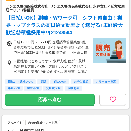
サンエス警備保障株式会社_サンエス警備保障株式会社 水戸支社／延方駅周
辺エリア（警備員）
【日払いOK】副業・Wワーク可！シフト超自由！業
界トップクラスの高日給★効率よく稼げる♪未経験大
歓迎◎積極採用中!![21248564]
日給12000円～15500円 交通誘導警備業務2級
資格取得で日給500円UP！ 要資格現場への配属
で日給1500円UP！ 資格取得で嬉しい日給大幅
UP☆ ＜サンエス警備保障特別給付金＞ 交通誘
＜面接地はこちらです＞ 水戸支社 住所：茨城
導2級または指導教育責任者の資格をお持ちの
県水戸市大町3-4-36 大町ビル304 アクセス：
方には10万円を特別給付金としてプレゼント！
水戸駅より徒歩17分 ☆面接へは履歴書（写真な
※30勤務で3万円、60勤務で7万円 ※規定あり
しでOK）をご持参ください。
＜日払いOK（規定あり）＞ 24時間ATMからお
日払い・週払いOK
長期
前払いOK
大学生歓迎
フリーター歓迎
金をおろせる！ 仕事が終わってから給料をもら
年齢不問
学歴不問
交通費支給
制服あり
いに行く手間は不要♪ ＜研修あり＞ ・資格なし
未経験者：研修20H 26250円 ※規定あり ・経
応募へ進む
験1年以上（直近3年以内）：研修7H ※規定
あり └合計60000円支給（特別給付金の支給者
は対象外） └交通誘導2級以上の資格を所持さ
れている方は新任研修免除（現任研修はあり/6
h）
アルバイト
その他(飲食・フード系)
ココス 神栖店[C1051]