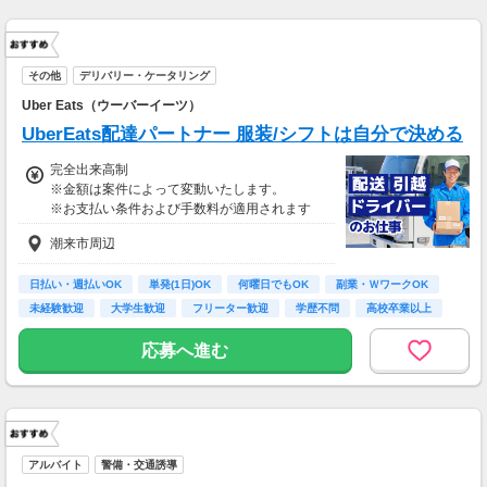
上限30,000円まで支給 ※会社規定有り
その他
デリバリー・ケータリング
Uber Eats（ウーバーイーツ）
UberEats配達パートナー 服装/シフトは自分で決める
完全出来高制
※金額は案件によって変動いたします。
※お支払い条件および手数料が適用されます
潮来市周辺
日払い・週払いOK
単発(1日)OK
何曜日でもOK
副業・ＷワークOK
未経験歓迎
大学生歓迎
フリーター歓迎
学歴不問
高校卒業以上
応募へ進む
アルバイト
警備・交通誘導