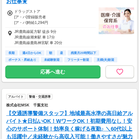
お仕事★
ドラッグストア
[ア・パ]登録販売者
[ア・パ]時給1,294円
■登録販売者
JR鹿島線延方駅 徒歩 9分
時給1294円
JR鹿島線潮来駅 車 17分
JR鹿島線鹿島神宮駅 車 20分
【研修時給】
時給1234円
長期
週4日からOK
朝
昼
残業月20時間以下
ボーナス・昇給あり
未経験歓迎
フリーター歓迎
主婦(夫)歓迎
昇格に応じて＋20～200円昇給あり
（大学生は＋20円まで）
応募へ進む
※高校生は対象外
【交通費】
一部支給
(規定内)
アルバイト
警備・交通誘導
株式会社MSK 千葉支社
【交通誘導警備スタッフ】地域最高水準の高日給アル
バイト★日払いOK！WワークOK！初期費用なし！安
心のサポート体制！効率良く稼げる夜勤♪ ＼60代以上
も活躍中／未経験から高収入可能！働きやすさが魅力